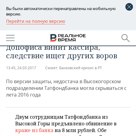
Вы были автоматически перенаправлены на мобильную
версию.
Перейти на полную версию
РЕГИОНЫ
Как «свистнули» деньги ТФБ в
БАШКОРТОСТАН
НОВОСТИ
Высокой Горе: начальник
допофиса винит кассира,
ТАТАРСТАН
АНАЛИТИКА
следствие ищет других воров
УДМУРТИЯ
НОВОСТИ АНАЛИТИКИ
ЭКОНОМИКА
13:45, 24.03.2017
Сюжет:
Банковский кризис в РТ
ДЕКЛАРАЦИИ О ДОХОДАХ
НОВОСТИ ЭКОНОМИКИ
ПРОМЫШЛЕННОСТЬ
По версии защиты, недостача в Высокогорском
подразделении Татфондбанка могла скрываться с
КОРОЛИ ГОСЗАКАЗА ПФО
ФИНАНСЫ
НОВОСТИ
НЕДВИЖИМОСТЬ
лета 2016 года
ПРОМЫШЛЕННОСТИ
ВУЗЫ ТАТАРСТАНА
БАНКИ
НОВОСТИ НЕДВИЖИМОСТИ
АВТО
АГРОПРОМ
Двум сотрудницам Татфондбанка из
КОМУ ПРИНАДЛЕЖАТ
БЮДЖЕТ
НОВОСТИ АВТО
БИЗНЕС
Высокой Горы предъявлено обвинение в
ТОРГОВЫЕ ЦЕНТРЫ
МАШИНОСТРОЕНИЕ
ТАТАРСТАНА
краже из банка
на 8 млн рублей. Обе
ИНВЕСТИЦИИ
НОВОСТИ БИЗНЕСА
ТЕХНОЛОГИИ