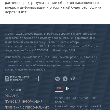
расчистке рек, рекультивации объектов накопленного
вреда, о цифровизации и о том, какой будет республика
через 10 лет
© 2015 - 2026 Сетевое издание «Реальное время» Зарегистрировано
Федеральной службой по надзору в сфере связи, информационных
технологий и массовых коммуникаций (Роскомнадзор) –
регистрационный номер ЭЛ № ФС 77 - 79627 от 18 декабря 2020 г. (ранее
свидетельство Эл № ФС 77-59331 от 18 сентября 2014 г.)
Использование материалов Реального Времени разрешено только с
предварительного согласия правообладателей, упоминание сайта и
прямая гиперссылка обязательны при частичном или полном
воспроизведении материалов.
18+
RU
EN
РЕДАКЦИЯ
РЕКЛАМА
Учредитель ООО «Реальное
ПРАВОВАЯ ИНФОРМАЦИЯ
время»
Главный редактор Саушина А.А.
ПОЛИТИКА О ПЕРСОНАЛЬНЫХ