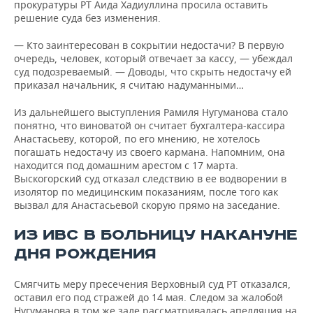
прокуратуры РТ Аида Хадиуллина просила оставить
решение суда без изменения.
— Кто заинтересован в сокрытии недостачи? В первую
очередь, человек, который отвечает за кассу, — убеждал
суд подозреваемый. — Доводы, что скрыть недостачу ей
приказал начальник, я считаю надуманными…
Из дальнейшего выступления Рамиля Нугуманова стало
понятно, что виноватой он считает бухгалтера-кассира
Анастасьеву, которой, по его мнению, не хотелось
погашать недостачу из своего кармана. Напомним, она
находится под домашним арестом с 17 марта.
Выскогорский суд отказал следствию в ее водворении в
изолятор по медицинским показаниям, после того как
вызвал для Анастасьевой скорую прямо на заседание.
ИЗ ИВС В БОЛЬНИЦУ НАКАНУНЕ
ДНЯ РОЖДЕНИЯ
Смягчить меру пресечения Верховный суд РТ отказался,
оставил его под стражей до 14 мая. Следом за жалобой
Нугуманова в том же зале рассматривалась апелляция на