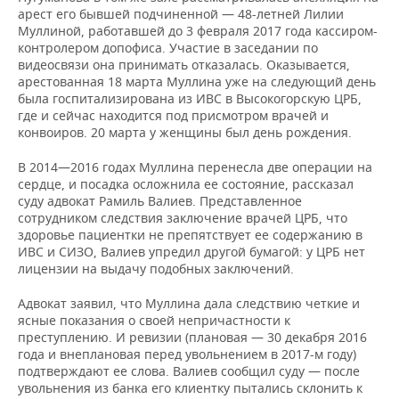
арест его бывшей подчиненной — 48-летней Лилии
Муллиной, работавшей до 3 февраля 2017 года кассиром-
контролером допофиса. Участие в заседании по
видеосвязи она принимать отказалась. Оказывается,
арестованная 18 марта Муллина уже на следующий день
была госпитализирована из ИВС в Высокогорскую ЦРБ,
где и сейчас находится под присмотром врачей и
конвоиров. 20 марта у женщины был день рождения.
В 2014—2016 годах Муллина перенесла две операции на
сердце, и посадка осложнила ее состояние, рассказал
суду адвокат Рамиль Валиев. Представленное
сотрудником следствия заключение врачей ЦРБ, что
здоровье пациентки не препятствует ее содержанию в
ИВС и СИЗО, Валиев упредил другой бумагой: у ЦРБ нет
лицензии на выдачу подобных заключений.
Адвокат заявил, что Муллина дала следствию четкие и
ясные показания о своей непричастности к
преступлению. И ревизии (плановая — 30 декабря 2016
года и внеплановая перед увольнением в 2017-м году)
подтверждают ее слова. Валиев сообщил суду — после
увольнения из банка его клиентку пытались склонить к