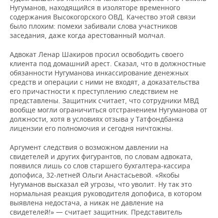
ВОДНЫЕ ВИДЫ СПОРТА
ОБРАЗОВАНИЕ
Нугуманов, находящийся в изоляторе временного
содержания Высокогорского ОВД. Качество этой связи
ХОККЕЙ С МЯЧОМ
ПРОИСШЕСТВИЯ
было плохим: помехи забивали слова участников
заседания, даже когда арестованный молчал.
Адвокат Ленар Шакиров просил освободить своего
клиента под домашний арест. Сказал, что в должностные
обязанности Нугуманова инкассирование денежных
средств и операции с ними не входят, а доказательства
его причастности к преступлению следствием не
представлены. Защитник считает, что сотрудники МВД
вообще могли ограничиться отстранением Нугуманова от
должности, хотя в условиях отзыва у Татфондбанка
лицензии его полномочия и сегодня ничтожны.
Аргумент следствия о возможном давлении на
свидетелей и других фигурантов, по словам адвоката,
появился лишь со слов старшего бухгалтера-кассира
допофиса, 32-летней Ольги Анастасьевой. «Якобы
Нугуманов высказал ей угрозы, что уволит. Ну так это
нормальная реакция руководителя допофиса, в котором
выявлена недостача, а никак не давление на
свидетелей!» — считает защитник. Представитель