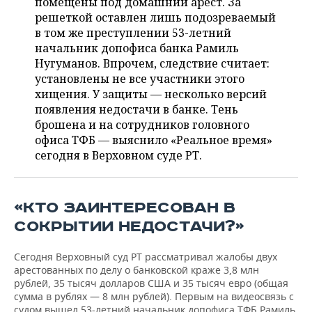
помещены под домашний арест. За
НЕФТЕХИМИЯ
решеткой оставлен лишь подозреваемый
РОЗНИЧНАЯ ТОРГОВЛЯ
НОВОСТИ ТЕХНОЛОГИЙ
МЕРОПРИЯТИЯ
в том же преступлении 53-летний
НЕФТЬ
начальник допофиса банка Рамиль
ТРАНСПОРТ
IT
НОВОСТИ МЕРОПРИЯТИЙ
СПОРТ
Нугуманов. Впрочем, следствие считает:
ОПК
установлены не все участники этого
УСЛУГИ
МЕДИА
ВЫЕЗДНАЯ РЕДАКЦИЯ
НОВОСТИ СПОРТА
ОБЩЕСТВО
хищения. У защиты — несколько версий
ЭНЕРГЕТИКА
появления недостачи в банке. Тень
ТЕЛЕКОММУНИКАЦИИ
БИЗНЕС-БРАНЧИ
ФУТБОЛ
НОВОСТИ ОБЩЕСТВА
ФОТОГАЛЕРЕЯ
брошена и на сотрудников головного
офиса ТФБ — выяснило «Реальное время»
ONLINE-КОНФЕРЕНЦИИ
ХОККЕЙ
ВЛАСТЬ
СЮЖЕТЫ
сегодня в Верховном суде РТ.
ОТКРЫТАЯ ЛЕКЦИЯ
БАСКЕТБОЛ
ИНФРАСТРУКТУРА
СПРАВОЧНИК
«КТО ЗАИНТЕРЕСОВАН В
ВОЛЕЙБОЛ
ИСТОРИЯ
СПИСОК ПЕРСОН
ПОЛНАЯ ВЕРСИЯ
СОКРЫТИИ НЕДОСТАЧИ?»
КИБЕРСПОРТ
КУЛЬТУРА
СПИСОК КОМПАНИЙ
Сегодня Верховный суд РТ рассматривал жалобы двух
арестованных по делу о банковской краже 3,8 млн
ФИГУРНОЕ КАТАНИЕ
МЕДИЦИНА
рублей, 35 тысяч долларов США и 35 тысяч евро (общая
сумма в рублях — 8 млн рублей). Первым на видеосвязь с
судом вышел 53-летний начальник допофиса ТФБ Рамиль