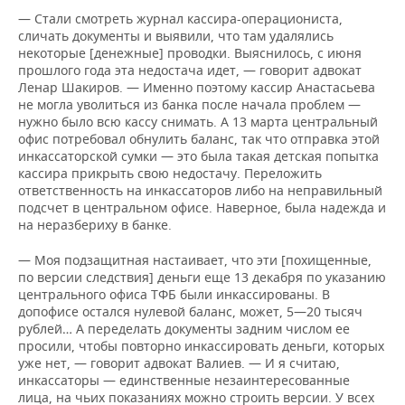
— Стали смотреть журнал кассира-операциониста,
сличать документы и выявили, что там удалялись
некоторые [денежные] проводки. Выяснилось, с июня
прошлого года эта недостача идет, — говорит адвокат
Ленар Шакиров. — Именно поэтому кассир Анастасьева
не могла уволиться из банка после начала проблем —
нужно было всю кассу снимать. А 13 марта центральный
офис потребовал обнулить баланс, так что отправка этой
инкассаторской сумки — это была такая детская попытка
кассира прикрыть свою недостачу. Переложить
ответственность на инкассаторов либо на неправильный
подсчет в центральном офисе. Наверное, была надежда и
на неразбериху в банке.
— Моя подзащитная настаивает, что эти [похищенные,
по версии следствия] деньги еще 13 декабря по указанию
центрального офиса ТФБ были инкассированы. В
допофисе остался нулевой баланс, может, 5—20 тысяч
рублей… А переделать документы задним числом ее
просили, чтобы повторно инкассировать деньги, которых
уже нет, — говорит адвокат Валиев. — И я считаю,
инкассаторы — единственные незаинтересованные
лица, на чьих показаниях можно строить версии. У всех