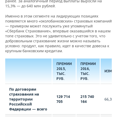
ранее. За аналогичный период выплаты выросли на
15,3% — до 640 млн рублей.
Именно в этом сегменте на лидирующих позициях
появляется много «околобанковских» страховых компаний
— примером может послужить уже упомянутый
«Сбербанк Страхование», впервые оказавшийся в нашем
топе страховых. Это не удивительно с учетом того, что
добровольным страхование жизни можно называть
условно: продукт, как правило, идет в качестве довеска к
крупным банковским кредитам.
ПРЕМИИ
ПРЕМИИ
2015,
2016,
ИЗМЕН
ТЫС.
ТЫС.
РУБ.
РУБ.
По договорам
страхования на
129 714
215 740
территории
66,3%
705
164
Российской
Федерации — всего