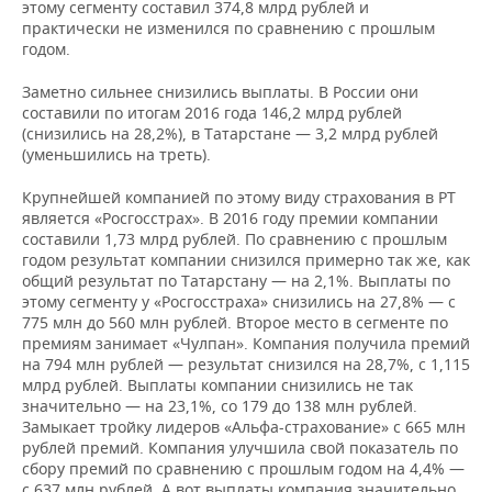
ВОДНЫЕ ВИДЫ СПОРТА
ОБРАЗОВАНИЕ
этому сегменту составил 374,8 млрд рублей и
практически не изменился по сравнению с прошлым
годом.
ХОККЕЙ С МЯЧОМ
ПРОИСШЕСТВИЯ
Заметно сильнее снизились выплаты. В России они
составили по итогам 2016 года 146,2 млрд рублей
(снизились на 28,2%), в Татарстане — 3,2 млрд рублей
(уменьшились на треть).
Крупнейшей компанией по этому виду страхования в РТ
является «Росгосстрах». В 2016 году премии компании
составили 1,73 млрд рублей. По сравнению с прошлым
годом результат компании снизился примерно так же, как
общий результат по Татарстану — на 2,1%. Выплаты по
этому сегменту у «Росгосстраха» снизились на 27,8% — с
775 млн до 560 млн рублей. Второе место в сегменте по
премиям занимает «Чулпан». Компания получила премий
на 794 млн рублей — результат снизился на 28,7%, с 1,115
млрд рублей. Выплаты компании снизились не так
значительно — на 23,1%, со 179 до 138 млн рублей.
Замыкает тройку лидеров «Альфа-страхование» с 665 млн
рублей премий. Компания улучшила свой показатель по
сбору премий по сравнению с прошлым годом на 4,4% —
с 637 млн рублей. А вот выплаты компания значительно