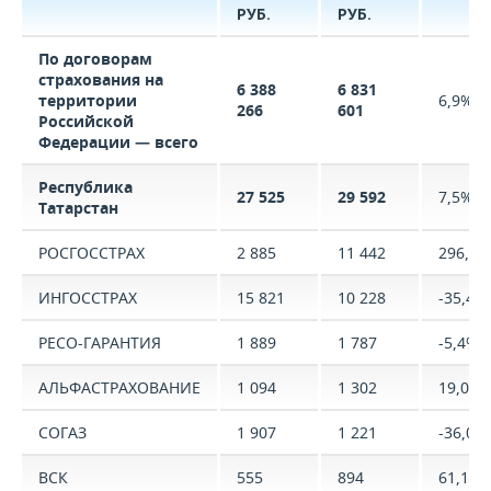
РУБ.
РУБ.
По договорам
страхования на
6 388
6 831
территории
6,9%
266
601
Российской
Федерации — всего
Республика
27 525
29 592
7,5%
Татарстан
РОСГОССТРАХ
2 885
11 442
296,6%
ИНГОССТРАХ
15 821
10 228
-35,4%
РЕСО-ГАРАНТИЯ
1 889
1 787
-5,4%
АЛЬФАСТРАХОВАНИЕ
1 094
1 302
19,0%
СОГАЗ
1 907
1 221
-36,0%
ВСК
555
894
61,1%