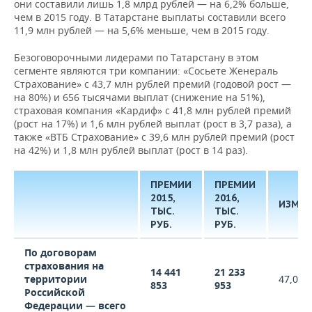
они составили лишь 1,8 млрд рублей — на 6,2% больше,
чем в 2015 году. В Татарстане выплаты составили всего
11,9 млн рублей — на 5,6% меньше, чем в 2015 году.
Безоговорочными лидерами по Татарстану в этом
сегменте являются три компании: «Сосьете Женераль
Страхование» с 43,7 млн рублей премий (годовой рост —
на 80%) и 656 тысячами выплат (снижение на 51%),
страховая компания «Кардиф» с 41,8 млн рублей премий
(рост на 17%) и 1,6 млн рублей выплат (рост в 3,7 раза), а
также «ВТБ Страхование» с 39,6 млн рублей премий (рост
на 42%) и 1,8 млн рублей выплат (рост в 14 раз).
ПРЕМИИ
ПРЕМИИ
2015,
2016,
ИЗМЕН
ТЫС.
ТЫС.
РУБ.
РУБ.
По договорам
страхования на
14 441
21 233
территории
47,0%
853
953
Российской
Федерации — всего