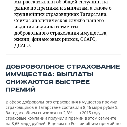
мы рассказывали об общей ситуации на
НЕФТЕХИМИЯ
рынке по премиям и выплатам, а также о
РОЗНИЧНАЯ ТОРГОВЛЯ
НОВОСТИ ТЕХНОЛОГИЙ
МЕРОПРИЯТИЯ
крупнейших страховщиках Татарстана.
НЕФТЬ
Сейчас аналитическая служба нашего
ТРАНСПОРТ
IT
НОВОСТИ МЕРОПРИЯТИЙ
СПОРТ
издания изучила сегменты
ОПК
добровольного страхования имущества,
УСЛУГИ
МЕДИА
ВЫЕЗДНАЯ РЕДАКЦИЯ
НОВОСТИ СПОРТА
ОБЩЕСТВО
жизни, финансовых рисков, ОСАГО,
ЭНЕРГЕТИКА
ДСАГО.
ТЕЛЕКОММУНИКАЦИИ
БИЗНЕС-БРАНЧИ
ФУТБОЛ
НОВОСТИ ОБЩЕСТВА
ФОТОГАЛЕРЕЯ
ONLINE-КОНФЕРЕНЦИИ
ХОККЕЙ
ВЛАСТЬ
СЮЖЕТЫ
ДОБРОВОЛЬНОЕ СТРАХОВАНИЕ
ИМУЩЕСТВА: ВЫПЛАТЫ
ОТКРЫТАЯ ЛЕКЦИЯ
БАСКЕТБОЛ
ИНФРАСТРУКТУРА
СПРАВОЧНИК
СНИЖАЮТСЯ БЫСТРЕЕ
ПРЕМИЙ
ВОЛЕЙБОЛ
ИСТОРИЯ
СПИСОК ПЕРСОН
ПОЛНАЯ ВЕРСИЯ
КИБЕРСПОРТ
КУЛЬТУРА
СПИСОК КОМПАНИЙ
В сфере добровольного страхования имущества премии
страховщиков в Татарстане составили 8,46 млрд рублей.
За год их объем снизился на 2,3% — в 2015 году
ФИГУРНОЕ КАТАНИЕ
МЕДИЦИНА
страховые компании получили премий в этом сегменте
на 8,65 млрд рублей. В целом по России объем премий по