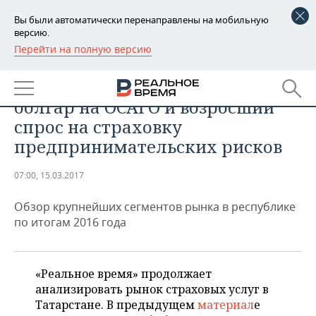
Вы были автоматически перенаправлены на мобильную
версию.
Перейти на полную версию
РЕГИОНЫ
АНАЛИТИКА
Страхование в Татарстане: атака
БАШКОРТОСТАН
НОВОСТИ
болгар на ОСАГО и возросший
ТАТАРСТАН
АНАЛИТИКА
спрос на страховку
предпринимательских рисков
УДМУРТИЯ
НОВОСТИ АНАЛИТИКИ
ЭКОНОМИКА
07:00, 15.03.2017
ДЕКЛАРАЦИИ О ДОХОДАХ
НОВОСТИ ЭКОНОМИКИ
ПРОМЫШЛЕННОСТЬ
Обзор крупнейших сегментов рынка в республике
КОРОЛИ ГОСЗАКАЗА ПФО
ФИНАНСЫ
НОВОСТИ
НЕДВИЖИМОСТЬ
по итогам 2016 года
ПРОМЫШЛЕННОСТИ
ВУЗЫ ТАТАРСТАНА
БАНКИ
НОВОСТИ НЕДВИЖИМОСТИ
АВТО
АГРОПРОМ
«Реальное время» продолжает
КОМУ ПРИНАДЛЕЖАТ
БЮДЖЕТ
НОВОСТИ АВТО
БИЗНЕС
ТОРГОВЫЕ ЦЕНТРЫ
МАШИНОСТРОЕНИЕ
анализировать рынок страховых услуг в
ТАТАРСТАНА
Татарстане. В предыдущем
материал
е
ИНВЕСТИЦИИ
НОВОСТИ БИЗНЕСА
ТЕХНОЛОГИИ