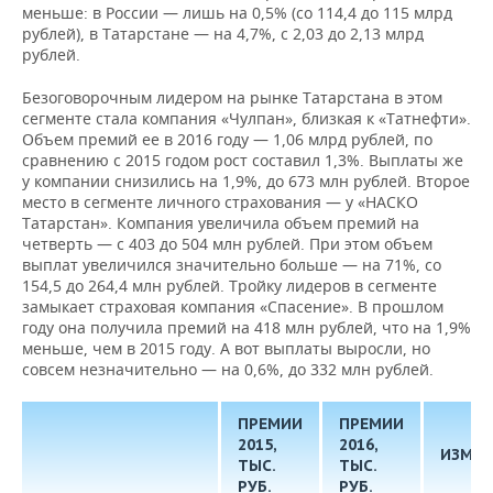
меньше: в России — лишь на 0,5% (со 114,4 до 115 млрд
рублей), в Татарстане — на 4,7%, с 2,03 до 2,13 млрд
рублей.
Безоговорочным лидером на рынке Татарстана в этом
сегменте стала компания «Чулпан», близкая к «Татнефти».
Объем премий ее в 2016 году — 1,06 млрд рублей, по
сравнению с 2015 годом рост составил 1,3%. Выплаты же
у компании снизились на 1,9%, до 673 млн рублей. Второе
место в сегменте личного страхования — у «НАСКО
Татарстан». Компания увеличила объем премий на
четверть — с 403 до 504 млн рублей. При этом объем
выплат увеличился значительно больше — на 71%, со
154,5 до 264,4 млн рублей. Тройку лидеров в сегменте
замыкает страховая компания «Спасение». В прошлом
году она получила премий на 418 млн рублей, что на 1,9%
меньше, чем в 2015 году. А вот выплаты выросли, но
совсем незначительно — на 0,6%, до 332 млн рублей.
ПРЕМИИ
ПРЕМИИ
2015,
2016,
ИЗМЕН
ТЫС.
ТЫС.
РУБ.
РУБ.