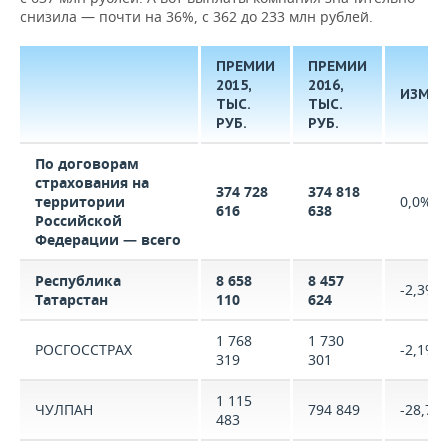
снизила — почти на 36%, с 362 до 233 млн рублей.
ПРЕМИИ
ПРЕМИИ
2015,
2016,
ИЗМЕН
ТЫС.
ТЫС.
РУБ.
РУБ.
По договорам
страхования на
374 728
374 818
территории
0,0%
616
638
Российской
Федерации — всего
Республика
8 658
8 457
-2,3%
Татарстан
110
624
1 768
1 730
РОСГОССТРАХ
-2,1%
319
301
1 115
ЧУЛПАН
794 849
-28,7%
483