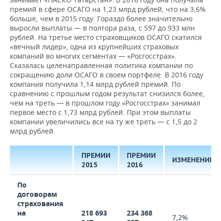
премий в сфере ОСАГО на 1,23 млрд рублей, что на 3,6%
больше, чем в 2015 году. Гораздо более значительно
выросли выплаты — в полтора раза, с 597 до 933 млн
рублей. На третье место страховщиков ОСАГО скатился
«вечный лидер», одна из крупнейших страховых
компаний во многих сегментах — «Росгосстрах».
Сказалась целенаправленная политика компании по
сокращению доли ОСАГО в своем портфеле. В 2016 году
компания получила 1,14 млрд рублей премий. По
сравнению с прошлым годом результат снизился более,
чем на треть — в прошлом году «Росгосстрах» занимал
первое место с 1,73 млрд рублей. При этом выплаты
компании увеличились все на ту же треть — с 1,5 до 2
млрд рублей.
ПРЕМИИ
ПРЕМИИ
ИЗМЕНЕНИЕ
2015
2016
По
договорам
страхования
на
218 693
234 368
7,2%