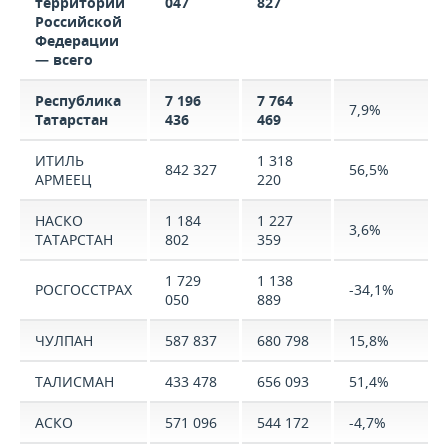
территории
047
827
Российской
Федерации
— всего
Республика
7 196
7 764
7,9%
Татарстан
436
469
ИТИЛЬ
1 318
842 327
56,5%
АРМЕЕЦ
220
НАСКО
1 184
1 227
3,6%
ТАТАРСТАН
802
359
1 729
1 138
РОСГОССТРАХ
-34,1%
050
889
ЧУЛПАН
587 837
680 798
15,8%
ТАЛИСМАН
433 478
656 093
51,4%
АСКО
571 096
544 172
-4,7%