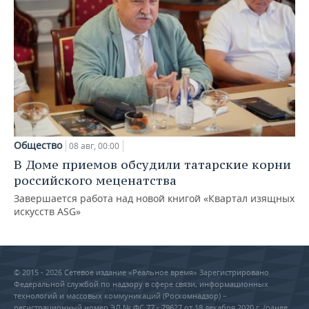
Общество
08 авг, 00:00
В Доме приемов обсудили татарские корни
российского меценатства
Завершается работа над новой книгой «Квартал изящных
искусств ASG»
© 2015 - 2026 Сетевое издание «Реальное время» Зарегистрировано
Федеральной службой по надзору в сфере связи, информационных
технологий и массовых коммуникаций (Роскомнадзор) –
регистрационный номер ЭЛ № ФС 77 - 79627 от 18 декабря 2020 г. (ранее