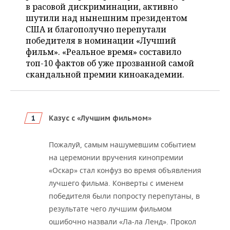
НЕФТЕХИМИЯ
в расовой дискриминации, активно
шутили над нынешним президентом
РОЗНИЧНАЯ ТОРГОВЛЯ
НОВОСТИ ТЕХНОЛОГИЙ
МЕРОПРИЯТИЯ
НЕФТЬ
США и благополучно перепутали
победителя в номинации «Лучший
ТРАНСПОРТ
IT
НОВОСТИ МЕРОПРИЯТИЙ
СПОРТ
ОПК
фильм». «Реальное время» составило
топ-10 фактов об уже прозванной самой
УСЛУГИ
МЕДИА
ВЫЕЗДНАЯ РЕДАКЦИЯ
НОВОСТИ СПОРТА
ОБЩЕСТВО
ЭНЕРГЕТИКА
скандальной премии киноакадемии.
ТЕЛЕКОММУНИКАЦИИ
БИЗНЕС-БРАНЧИ
ФУТБОЛ
НОВОСТИ ОБЩЕСТВА
ФОТОГАЛЕРЕЯ
ONLINE-КОНФЕРЕНЦИИ
ХОККЕЙ
ВЛАСТЬ
СЮЖЕТЫ
Казус с «Луч
шим фильмом»
ОТКРЫТАЯ ЛЕКЦИЯ
БАСКЕТБОЛ
ИНФРАСТРУКТУРА
СПРАВОЧНИК
Пожалуй, самым нашумевшим событием
на церемонии вручения кинопремии
ВОЛЕЙБОЛ
ИСТОРИЯ
СПИСОК ПЕРСОН
ПОЛНАЯ ВЕРСИЯ
«Оскар» стал конфуз во время объявления
лучшего фильма. Конверты с именем
КИБЕРСПОРТ
КУЛЬТУРА
СПИСОК КОМПАНИЙ
победителя были попросту перепутаны, в
ФИГУРНОЕ КАТАНИЕ
МЕДИЦИНА
результате чего лучшим фильмом
ошибочно назвали «Ла-ла Ленд». Прокол