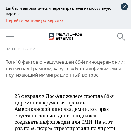
Вы были автоматически перенаправлены на мобильную
версию.
Перейти на полную версию
РЕГИОНЫ
Кто ответит за главный конфуз
БАШКОРТОСТАН
НОВОСТИ
на вручении «Оскара»?
ТАТАРСТАН
АНАЛИТИКА
07:00, 01.03.2017
УДМУРТИЯ
НОВОСТИ АНАЛИТИКИ
ЭКОНОМИКА
Топ-10 фактов о нашумевшей 89-й киноцеремонии:
шутки над Трампом, казус с «Лучшим фильмом» и
неутихающий иммиграционный вопрос
ДЕКЛАРАЦИИ О ДОХОДАХ
НОВОСТИ ЭКОНОМИКИ
ПРОМЫШЛЕННОСТЬ
КОРОЛИ ГОСЗАКАЗА ПФО
ФИНАНСЫ
НОВОСТИ
НЕДВИЖИМОСТЬ
ПРОМЫШЛЕННОСТИ
26 февраля в Лос-Анджелесе прошла 89-я
ВУЗЫ ТАТАРСТАНА
БАНКИ
НОВОСТИ НЕДВИЖИМОСТИ
АВТО
церемония вручения премии
АГРОПРОМ
Американской киноакадемии, которая
КОМУ ПРИНАДЛЕЖАТ
БЮДЖЕТ
НОВОСТИ АВТО
БИЗНЕС
спустя несколько дней продолжает
ТОРГОВЫЕ ЦЕНТРЫ
МАШИНОСТРОЕНИЕ
создавать инфоповоды для СМИ. На этот
ТАТАРСТАНА
раз на «Оскаре» отреагировали на упреки
ИНВЕСТИЦИИ
НОВОСТИ БИЗНЕСА
ТЕХНОЛОГИИ