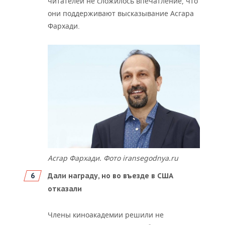
читателей не сложилось впечатление, что
они поддерживают высказывание Асгара
Фархади.
Асгар Фархади. Фото iransegodnya.ru
Дали награду, но во въезде в США
отказали
Члены киноакадемии решили не