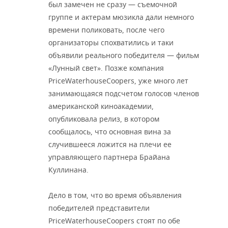
ВОДНЫЕ ВИДЫ СПОРТА
ОБРАЗОВАНИЕ
был замечен не сразу — съемочной
группе и актерам мюзикла дали немного
ХОККЕЙ С МЯЧОМ
ПРОИСШЕСТВИЯ
времени поликовать, после чего
организаторы спохватились и таки
объявили реального победителя — фильм
«Лунный свет». Позже компания
PriceWaterhouseCoopers, уже много лет
занимающаяся подсчетом голосов членов
американской киноакадемии,
опубликовала релиз, в котором
сообщалось, что основная вина за
случившееся ложится на плечи ее
управляющего партнера Брайана
Куллинана.
Дело в том, что во время объявления
победителей представители
PriceWaterhouseCoopers стоят по обе