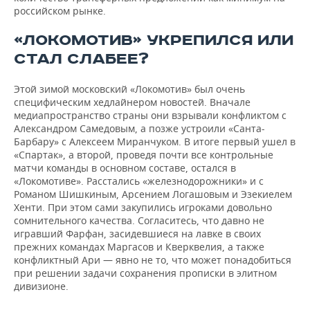
российском рынке.
«ЛОКОМОТИВ» УКРЕПИЛСЯ ИЛИ
СТАЛ СЛАБЕЕ?
Этой зимой московский «Локомотив» был очень
специфическим хедлайнером новостей. Вначале
медиапространство страны они взрывали конфликтом с
Александром Самедовым, а позже устроили «Санта-
Барбару» с Алексеем Миранчуком. В итоге первый ушел в
«Спартак», а второй, проведя почти все контрольные
матчи команды в основном составе, остался в
«Локомотиве». Расстались «железнодорожники» и с
Романом Шишкиным, Арсением Логашовым и Эзекиелем
Хенти. При этом сами закупились игроками довольно
сомнительного качества. Согласитесь, что давно не
игравший Фарфан, засидевшиеся на лавке в своих
прежних командах Маргасов и Кверквелия, а также
конфликтный Ари — явно не то, что может понадобиться
при решении задачи сохранения прописки в элитном
дивизионе.