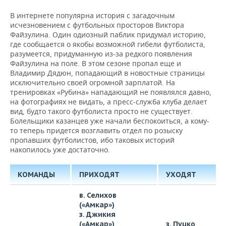
В интернете популярна история с загадочным
исчезновением с футбольных просторов Виктора
Файзулина. Один одиозный паблик придумал историю,
где сообщается о якобы возможной гибели футболиста,
разумеется, придуманную из-за редкого появления
Файзулина на поле. В этом сезоне пропал еще и
Владимир Дядюн, попадающий в новостные страницы
исключительно своей огромной зарплатой. На
тренировках «Рубина» нападающий не появлялся давно,
на фотографиях не видать, а пресс-служба клуба делает
вид, будто такого футболиста просто не существует.
Болельщики казанцев уже начали беспокоиться, а кому-
то теперь придется возглавить отдел по розыску
пропавших футболистов, ибо таковых историй
накопилось уже достаточно.
КОМАНДЫ
ПРИХОДЯТ
УХОДЯТ
в. Селихов
(«Амкар»)
з. Джикия
(«Амкар»)
з. Пуцко