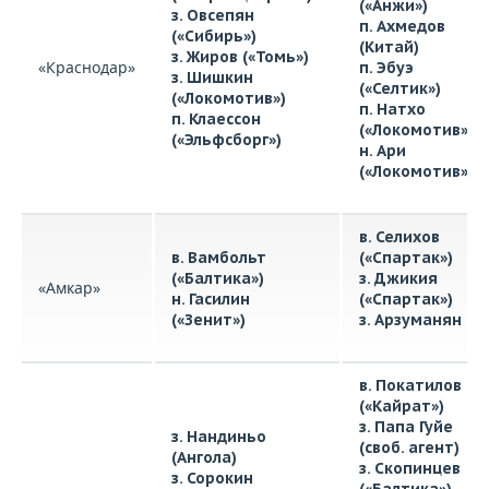
(«Анжи»)
з. Овсепян
п. Ахмедов
(«Сибирь»)
(Китай)
з. Жиров («Томь»)
«Краснодар»
п. Эбуэ
з. Шишкин
(«Селтик»)
(«Локомотив»)
п. Натхо
п. Клаессон
(«Локомотив»)
(«Эльфсборг»)
н. Ари
(«Локомотив»)
в. Селихов
в. Вамбольт
(«Спартак»)
(«Балтика»)
з. Джикия
«Амкар»
н. Гасилин
(«Спартак»)
(«Зенит»)
з. Арзуманян
в. Покатилов
(«Кайрат»)
з. Папа Гуйе
з. Нандиньо
(своб. агент)
(Ангола)
з. Скопинцев
з. Сорокин