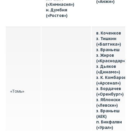
(«Анжи»)
(«Химнасия»)
н. Думбия
(«Ростов»)
в. Коченков
з. Тишкин
(«Балтика»)
з. Враньеш
з. Жиров
(«Краснодар»)
з. Дьяков
(«Динамо»)
з. К. Комбаров
(«Арсенал»)
з. Бордачев
«Томь»
(«Оренбург»)
з. Яблонски
(«Левски»)
з. Враньеш
(АЕК)
п. Бикфалви
(«Урал»)