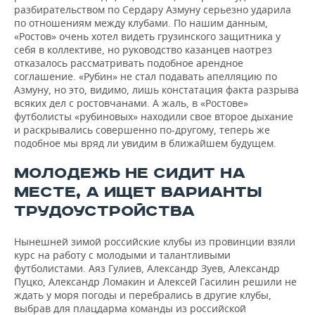
разбирательством по Сердару Азмуну серьезно ударила
по отношениям между клубами. По нашим данным,
«Ростов» очень хотел видеть грузинского защитника у
себя в коллективе, но руководство казанцев наотрез
отказалось рассматривать подобное арендное
соглашение. «Рубин» не стал подавать апелляцию по
Азмуну, но это, видимо, лишь констатация факта разрыва
всяких дел с ростовчанами. А жаль, в «Ростове»
футболисты «рубиновых» находили свое второе дыхание
и раскрывались совершенно по-другому, теперь же
подобное мы вряд ли увидим в ближайшем будущем.
МОЛОДЕЖЬ НЕ СИДИТ НА
МЕСТЕ, А ИЩЕТ ВАРИАНТЫ
ТРУДОУСТРОЙСТВА
Нынешней зимой российские клубы из провинции взяли
курс на работу с молодыми и талантливыми
футболистами. Аяз Гулиев, Александр Зуев, Александр
Пуцко, Александр Ломакин и Алексей Гасилин решили не
ждать у моря погоды и перебрались в другие клубы,
выбрав для плацдарма команды из российской