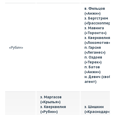
в. Фильцов
(«Анжи»)
з. Бергстрем
(«Грассхоппер»)
з. Мавинга
(«Торонто»)
з. Кверквелия
(«Локомотив»)
«Рубин»
п. Гарсия
(«Леганес»)
п. Оздоев
(«Терек»)
п. Батов
(«Анжи»)
н. Девич (своб.
агент)
з. Маргасов
(«Крылья»)
з. Кверквелия
з. Шишкин
(«Рубин»)
(«Краснодар»)