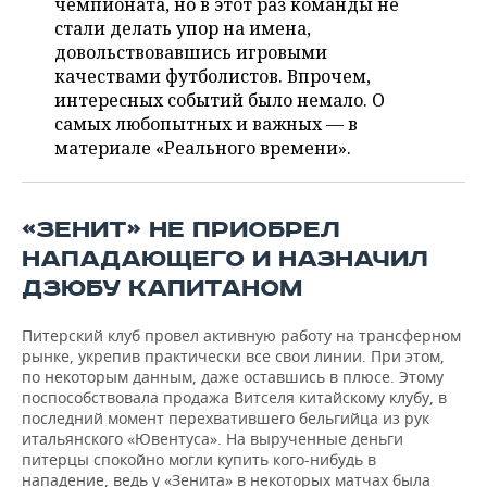
чемпионата, но в этот раз команды не
НЕФТЕХИМИЯ
стали делать упор на имена,
РОЗНИЧНАЯ ТОРГОВЛЯ
НОВОСТИ ТЕХНОЛОГИЙ
МЕРОПРИЯТИЯ
довольствовавшись игровыми
НЕФТЬ
качествами футболистов. Впрочем,
ТРАНСПОРТ
IT
НОВОСТИ МЕРОПРИЯТИЙ
СПОРТ
интересных событий было немало. О
ОПК
самых любопытных и важных — в
УСЛУГИ
МЕДИА
ВЫЕЗДНАЯ РЕДАКЦИЯ
НОВОСТИ СПОРТА
ОБЩЕСТВО
материале «Реального времени».
ЭНЕРГЕТИКА
ТЕЛЕКОММУНИКАЦИИ
БИЗНЕС-БРАНЧИ
ФУТБОЛ
НОВОСТИ ОБЩЕСТВА
ФОТОГАЛЕРЕЯ
«ЗЕНИТ» НЕ ПРИОБРЕЛ
ONLINE-КОНФЕРЕНЦИИ
ХОККЕЙ
ВЛАСТЬ
СЮЖЕТЫ
НАПАДАЮЩЕГО И НАЗНАЧИЛ
ДЗЮБУ КАПИТАНОМ
ОТКРЫТАЯ ЛЕКЦИЯ
БАСКЕТБОЛ
ИНФРАСТРУКТУРА
СПРАВОЧНИК
Питерский клуб провел активную работу на трансферном
ВОЛЕЙБОЛ
ИСТОРИЯ
СПИСОК ПЕРСОН
ПОЛНАЯ ВЕРСИЯ
рынке, укрепив практически все свои линии. При этом,
по некоторым данным, даже оставшись в плюсе. Этому
КИБЕРСПОРТ
КУЛЬТУРА
СПИСОК КОМПАНИЙ
поспособствовала продажа Витселя китайскому клубу, в
последний момент перехватившего бельгийца из рук
итальянского «Ювентуса». На вырученные деньги
ФИГУРНОЕ КАТАНИЕ
МЕДИЦИНА
питерцы спокойно могли купить кого-нибудь в
нападение, ведь у «Зенита» в некоторых матчах была