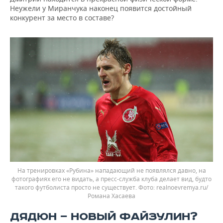
Неужели у Миранчука наконец появится достойный
конкурент за место в составе?
На тренировках «Рубина» нападающий не появлялся давно, на
фотографиях его не видать, а пресс-служба клуба делает вид, будто
такого футболиста просто не существует.
realnoevremya.ru/
Романа Хасаева
ДЯДЮН — НОВЫЙ ФАЙЗУЛИН?