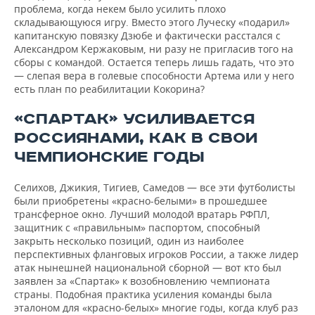
ВОДНЫЕ ВИДЫ СПОРТА
ОБРАЗОВАНИЕ
проблема, когда некем было усилить плохо
складывающуюся игру. Вместо этого Луческу «подарил»
ХОККЕЙ С МЯЧОМ
ПРОИСШЕСТВИЯ
капитанскую повязку Дзюбе и фактически расстался с
Александром Кержаковым, ни разу не пригласив того на
сборы с командой. Остается теперь лишь гадать, что это
— слепая вера в голевые способности Артема или у него
есть план по реабилитации Кокорина?
«СПАРТАК» УСИЛИВАЕТСЯ
РОССИЯНАМИ, КАК В СВОИ
ЧЕМПИОНСКИЕ ГОДЫ
Селихов, Джикия, Тигиев, Самедов — все эти футболисты
были приобретены «красно-белыми» в прошедшее
трансферное окно. Лучший молодой вратарь РФПЛ,
защитник с «правильным» паспортом, способный
закрыть несколько позиций, один из наиболее
перспективных фланговых игроков России, а также лидер
атак нынешней национальной сборной — вот кто был
заявлен за «Спартак» к возобновлению чемпионата
страны. Подобная практика усиления команды была
эталоном для «красно-белых» многие годы, когда клуб раз