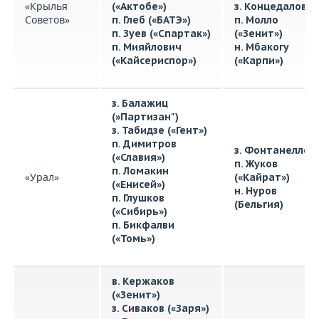
«Крылья
(«Актобе»)
з. Концедалов
Советов»
п. Глеб («БАТЭ»)
п. Молло
п. Зуев («Спартак»)
(«Зенит»)
п. Мияйлович
н. Мбакогу
(«Кайсериспор»)
(«Карпи»)
з. Балажиц
(»Партизан")
з. Табидзе («Гент»)
п. Димитров
з. Фонтанелло
(«Славия»)
п. Жуков
п. Ломакин
«Урал»
(«Кайрат»)
(«Енисей»)
н. Нуров
п. Глушков
(Бельгия)
(«Сибирь»)
п. Бикфалви
(«Томь»)
в. Кержаков
(«Зенит»)
з. Сиваков («Заря»)