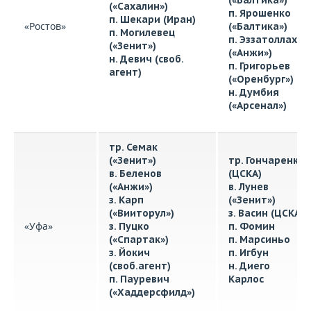
(«Балтика»)
(«Сахалин»)
п. Ярошенко
п. Шекари (Иран)
«Ростов»
(«Балтика»)
п. Могилевец
п. Эззатоллахи
(«Зенит»)
(«Анжи»)
н. Девич (своб.
п. Григорьев
агент)
(«Оренбург»)
н. Думбия
(«Арсенал»)
тр. Семак
(«Зенит»)
тр. Гончаренко
в. Беленов
(ЦСКА)
(«Анжи»)
в. Лунев
з. Карп
(«Зенит»)
(«Вииторул»)
з. Васин (ЦСКА)
«Уфа»
з. Пуцко
п. Фомин
(«Спартак»)
п. Марсиньо
з. Йокич
п. Игбун
(своб.агент)
н. Диего
п. Пауревич
Карлос
(«Хаддерсфилд»)