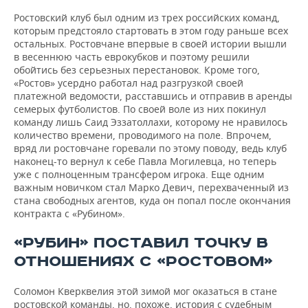
Ростовский клуб был одним из трех российских команд,
которым предстояло стартовать в этом году раньше всех
остальных. Ростовчане впервые в своей истории вышли
в весеннюю часть еврокубков и поэтому решили
обойтись без серьезных перестановок. Кроме того,
«Ростов» усердно работал над разгрузкой своей
платежной ведомости, расставшись и отправив в аренды
семерых футболистов. По своей воле из них покинул
команду лишь Саид Эззатоллахи, которому не нравилось
количество времени, проводимого на поле. Впрочем,
вряд ли ростовчане горевали по этому поводу, ведь клуб
наконец-то вернул к себе Павла Могилевца, но теперь
уже с полноценным трансфером игрока. Еще одним
важным новичком стал Марко Девич, перехваченный из
стана свободных агентов, куда он попал после окончания
контракта с «Рубином».
«РУБИН» ПОСТАВИЛ ТОЧКУ В
ОТНОШЕНИЯХ С «РОСТОВОМ»
Соломон Кверквелия этой зимой мог оказаться в стане
ростовской команды, но, похоже, история с судебным