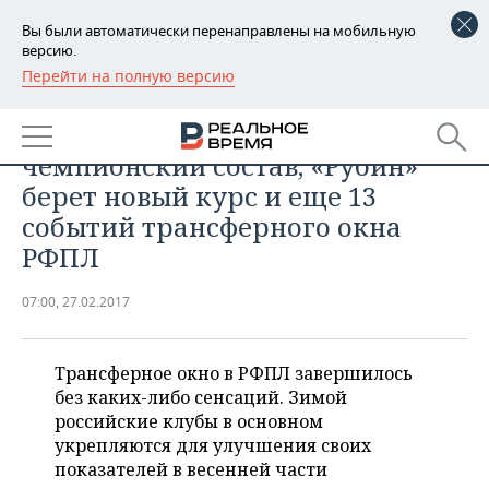
Вы были автоматически перенаправлены на мобильную
версию.
Перейти на полную версию
РЕГИОНЫ
СПОРТ
«Спартак» собирает
БАШКОРТОСТАН
НОВОСТИ
чемпионский состав, «Рубин»
ТАТАРСТАН
АНАЛИТИКА
берет новый курс и еще 13
событий трансферного окна
УДМУРТИЯ
НОВОСТИ АНАЛИТИКИ
ЭКОНОМИКА
РФПЛ
ДЕКЛАРАЦИИ О ДОХОДАХ
НОВОСТИ ЭКОНОМИКИ
ПРОМЫШЛЕННОСТЬ
07:00, 27.02.2017
КОРОЛИ ГОСЗАКАЗА ПФО
ФИНАНСЫ
НОВОСТИ
НЕДВИЖИМОСТЬ
ПРОМЫШЛЕННОСТИ
Трансферное окно в РФПЛ завершилось
ВУЗЫ ТАТАРСТАНА
БАНКИ
НОВОСТИ НЕДВИЖИМОСТИ
АВТО
АГРОПРОМ
без каких-либо сенсаций. Зимой
российские клубы в основном
КОМУ ПРИНАДЛЕЖАТ
БЮДЖЕТ
НОВОСТИ АВТО
БИЗНЕС
укрепляются для улучшения своих
ТОРГОВЫЕ ЦЕНТРЫ
МАШИНОСТРОЕНИЕ
ТАТАРСТАНА
показателей в весенней части
ИНВЕСТИЦИИ
НОВОСТИ БИЗНЕСА
ТЕХНОЛОГИИ