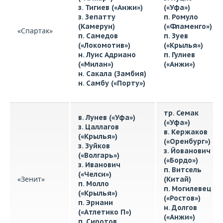
з. Тигиев («Анжи»)
(«Уфа»)
з. Зепатту
п. Ромуло
(Камерун)
(«Фламенго»)
«Спартак»
п. Самедов
п. Зуев
(«Локомотив»)
(«Крылья»)
н. Луис Адриано
п. Гулиев
(«Милан»)
(«Анжи»)
н. Сакала (Замбия)
н. Самбу («Порту»)
тр. Семак
в. Лунев («Уфа»)
(«Уфа»)
з. Цаллагов
в. Кержаков
(«Крылья»)
(«Оренбург»)
з. Зуйков
з. Йованович
(«Волгарь»)
(«Бордо»)
з. Иванович
п. Витсель
(«Челси»)
«Зенит»
(Китай)
п. Молло
п. Могилевец
(«Крылья»)
(«Ростов»)
п. Эрнани
н. Долгов
(«Атлетико П»)
(«Анжи»)
п. Сиротов