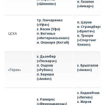
н. Гасилин
(«Шинник»)
(«Амкар»)
тр. Гончаренко
п. Цауня
(«Уфа»)
н. Страндберг
з. Васин (Уфа)
(«Брюгге»)
ЦСКА
п. Витиньо
н. Траоре
(«Интернасьонал»)
(«Спортинг
н. Оланаре (Китай)
Хихон»)
з. Дьомбер
(«Пескара»)
п. Оздоев
з. Брызгалов
«Терек»
(«Рубин»)
(«Анжи»)
п. Бериша
(«Анжи»)
з. Енджейчик
(«Легия»)
з. Рамирес
з. Жиров
(«Ференцварош»)