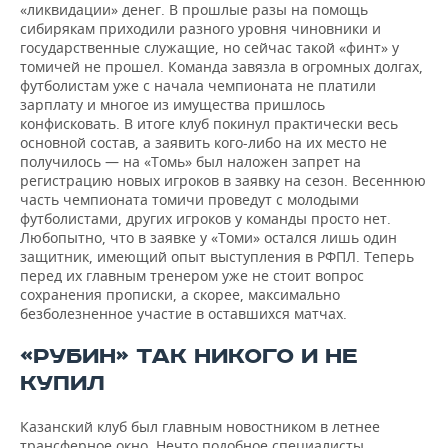
«ликвидации» денег. В прошлые разы на помощь
сибирякам приходили разного уровня чиновники и
государственные служащие, но сейчас такой «финт» у
томичей не прошел. Команда завязла в огромных долгах,
футболистам уже с начала чемпионата не платили
зарплату и многое из имущества пришлось
конфисковать. В итоге клуб покинул практически весь
основной состав, а заявить кого-либо на их место не
получилось — на «Томь» был наложен запрет на
регистрацию новых игроков в заявку на сезон. Весеннюю
часть чемпионата томичи проведут с молодыми
футболистами, других игроков у команды просто нет.
Любопытно, что в заявке у «Томи» остался лишь один
защитник, имеющий опыт выступления в РФПЛ. Теперь
перед их главным тренером уже не стоит вопрос
сохранения прописки, а скорее, максимально
безболезненное участие в оставшихся матчах.
«РУБИН» ТАК НИКОГО И НЕ
КУПИЛ
Казанский клуб был главным новостником в летнее
трансферное окно. Нечто подобное специалисты