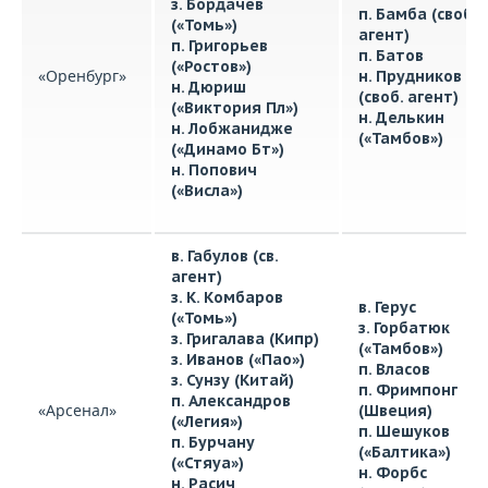
з. Бордачев
п. Бамба (своб.
(«Томь»)
агент)
п. Григорьев
п. Батов
(«Ростов»)
«Оренбург»
н. Прудников
н. Дюриш
(своб. агент)
(«Виктория Пл»)
н. Делькин
н. Лобжанидже
(«Тамбов»)
(«Динамо Бт»)
н. Попович
(«Висла»)
в. Габулов (св.
агент)
з. К. Комбаров
в. Герус
(«Томь»)
з. Горбатюк
з. Григалава (Кипр)
(«Тамбов»)
з. Иванов («Пао»)
п. Власов
з. Сунзу (Китай)
п. Фримпонг
п. Александров
«Арсенал»
(Швеция)
(«Легия»)
п. Шешуков
п. Бурчану
(«Балтика»)
(«Стяуа»)
н. Форбс
н. Расич