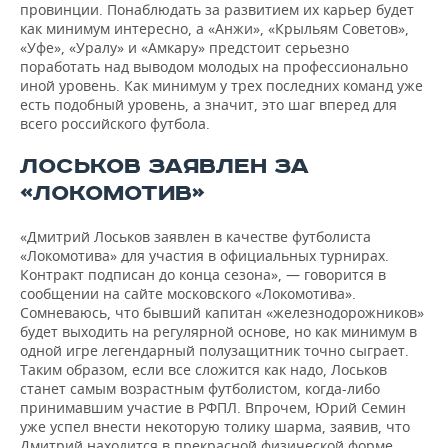
провинции. Понаблюдать за развитием их карьер будет
как минимум интересно, а «Анжи», «Крыльям Советов»,
«Уфе», «Уралу» и «Амкару» предстоит серьезно
поработать над выводом молодых на профессионально
иной уровень. Как минимум у трех последних команд уже
есть подобный уровень, а значит, это шаг вперед для
всего российского футбола.
ЛОСЬКОВ ЗАЯВЛЕН ЗА
«ЛОКОМОТИВ»
«Дмитрий Лоськов заявлен в качестве футболиста
«Локомотива» для участия в официальных турнирах.
Контракт подписан до конца сезона», — говорится в
сообщении на сайте московского «Локомотива».
Сомневаюсь, что бывший капитан «железнодорожников»
будет выходить на регулярной основе, но как минимум в
одной игре легендарный полузащитник точно сыграет.
Таким образом, если все сложится как надо, Лоськов
станет самым возрастным футболистом, когда-либо
принимавшим участие в РФПЛ. Впрочем, Юрий Семин
уже успел внести некоторую толику шарма, заявив, что
Дмитрий находится в прекрасной физической форме.