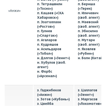
п. Тетрашвили
п. Бериша
(«Тосно»)
(«Терек)
«Анжи»
п. Кацаев («СКА
п. Иличевич
Хабаровск»)
(своб. агент)
п. Эзатоллахи
п. Маевский
(«Ростов»)
(своб. агент)
п. Гулиев
п. Эбисилио
(«Спартак»)
(своб. агент)
п. Агаларов
п. Мутари
п. Кудряшов
(своб. агент)
н. Асильдаров
п. Яковлев
(«Тобол»)
(«Рубин»)
н. Долгов («Зенит»)
н. Боли (Китай)
н. Хубулов (своб.
агент)
н. Форбс
(«Арсенал»)
з. Гаджибеков
з. Цаллагов
(«Анжи»)
(«Зенит»)
з. Зотов («Кубань»)
з. Маргасов
з. Цвейба
(«Локомотив»)