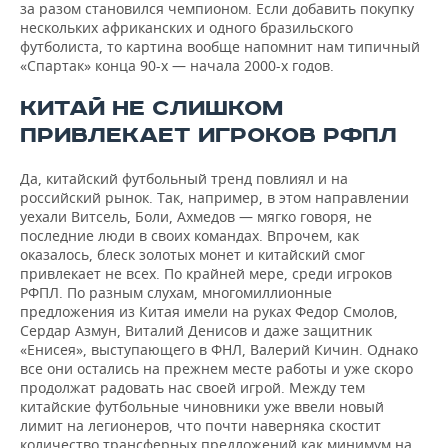
за разом становился чемпионом. Если добавить покупку
нескольких африканских и одного бразильского
футболиста, то картина вообще напомнит нам типичный
«Спартак» конца 90-х — начала 2000-х годов.
КИТАЙ НЕ СЛИШКОМ
ПРИВЛЕКАЕТ ИГРОКОВ РФПЛ
Да, китайский футбольный тренд повлиял и на
российский рынок. Так, например, в этом направлении
уехали Витсель, Боли, Ахмедов — мягко говоря, не
последние люди в своих командах. Впрочем, как
оказалось, блеск золотых монет и китайский смог
привлекает не всех. По крайней мере, среди игроков
РФПЛ. По разным слухам, многомиллионные
предложения из Китая имели на руках Федор Смолов,
Сердар Азмун, Виталий Денисов и даже защитник
«Енисея», выступающего в ФНЛ, Валерий Кичин. Однако
все они остались на прежнем месте работы и уже скоро
продолжат радовать нас своей игрой. Между тем
китайские футбольные чиновники уже ввели новый
лимит на легионеров, что почти наверняка скостит
количество трансферных предложений как минимум на