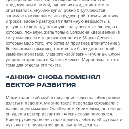
предвкушали и зимой, однако их ожидания так и не
оправдались. «Рубин» купил ровно 0 футболистов,
занимаясь исключительно трудоустройством «лишних»
игроков, заодно разгружая платежную ведомость. В
результате команду покинуло сразу восемь человек, из
которых, пожалуй, жаль только Соломона Кверквелию (в
силу молодости и перспективности) и Марко Девича,
который мало того, что оставил приятное впечатление у
болельщиков команды, так и вовсе был единственной
заменой Жонатаса, главного «забиваки» «Рубина». Слухи
упорно отправляли в Казань Алексея Миранчука, но это
тема для отдельного текста.
«АНЖИ» СНОВА ПОМЕНЯЛ
ВЕКТОР РАЗВИТИЯ
Махачкалинский клуб в последние годы полюбил резкие
взлеты и падения. Многие такие перепады связывали с
владельцем команды Сулейманом Керимовым, но теперь
он ушел и вектор развития «Анжи» снова поменялся.
Новое руководство не стало щадить любителей футбола и
чуть ли не в первый же день выгнало десяток