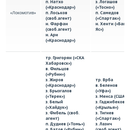
п. Натхо
з. Логашов
(«Краснодар»)
(«Тосно»)
«Локомотив»
п. Лоськов
п. Самедов
(своб.агент)
(«Спартак»)
н. Фарфан
н. Хенти («Бани
(своб.агент)
Яс»)
н. Ари
(«Краснодар»)
тр. Григорян («СКА
Хабаровск»)
в. Фильцов
(«Рубин»)
з. Жиров
тр. Врба
(«Краснодар»)
в. Беленов
з. Брызгалов
(«Уфа»)
(«Терек»)
з. Менса (США)
з. Белый
з. Гаджибеков
(«Хайдук»)
(«Крылья»)
з. Фибель (своб.
з. Тигиев
агент)
(«Спартак»)
п. Дудиев («Томь»)
з. Лазич
п. Батов («Рубин»)
(своб.агент)