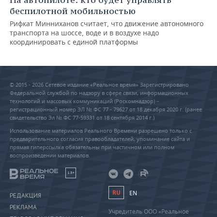
беспилотной мобильностью
Рифкат Минниханов считает, что движение автономного
транспорта на шоссе, воде и в воздухе надо
координировать с единой платформы
© 2015 - 2026 Сетевое издание «Реальное время» Зарегистрировано
Федеральной службой по надзору в сфере связи, информационных
технологий и массовых коммуникаций (Роскомнадзор) –
регистрационный номер ЭЛ № ФС 77 - 79627 от 18 декабря 2020 г. (ранее
свидетельство Эл № ФС 77-59331 от 18 сентября 2014 г.)
Использование материалов Реального Времени разрешено только с
предварительного согласия правообладателей, упоминание сайта и
прямая гиперссылка обязательны при частичном или полном
воспроизведении материалов.
18+
RU
EN
РЕДАКЦИЯ
РЕКЛАМА
Учредитель ООО «Реальное