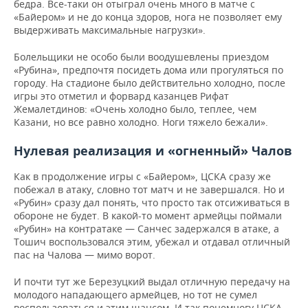
бедра. Все-таки он отыграл очень много в матче с
«Байером» и не до конца здоров, нога не позволяет ему
выдерживать максимальные нагрузки».
Болельщики не особо были воодушевлены приездом
«Рубина», предпочтя посидеть дома или прогуляться по
городу. На стадионе было действительно холодно, после
игры это отметил и форвард казанцев Рифат
Жемалетдинов: «Очень холодно было, теплее, чем
Казани, но все равно холодно. Ноги тяжело бежали».
Нулевая реализация и «огненный» Чалов
Как в продолжение игры с «Байером», ЦСКА сразу же
побежал в атаку, словно тот матч и не завершался. Но и
«Рубин» сразу дал понять, что просто так отсиживаться в
обороне не будет.
В какой-то момент армейцы поймали
«Рубин» на контратаке — Санчес задержался в атаке, а
Тошич воспользовался этим, убежал и отдавал отличный
пас на Чалова — мимо ворот.
И почти тут же Березуцкий выдал отличную передачу на
молодого нападающего армейцев, но тот не сумел
воспользоваться и этим шансом. И так понемногу ЦСКА