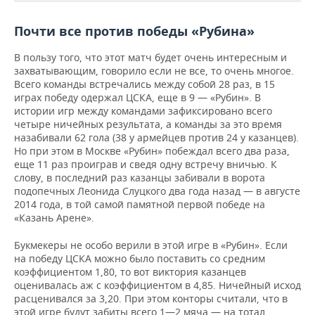
НЕФТЕХИМИЯ
РОЗНИЧНАЯ ТОРГОВЛЯ
НОВОСТИ ТЕХНОЛОГИЙ
МЕРОПРИЯТИЯ
Почти все против победы «Рубина»
НЕФТЬ
В пользу того, что этот матч будет очень интересным и
ТРАНСПОРТ
IT
НОВОСТИ МЕРОПРИЯТИЙ
СПОРТ
ОПК
захватывающим, говорило если не все, то очень многое.
Всего команды встречались между собой 28 раз, в 15
УСЛУГИ
МЕДИА
ВЫЕЗДНАЯ РЕДАКЦИЯ
НОВОСТИ СПОРТА
ОБЩЕСТВО
играх победу одержал ЦСКА, еще в 9 — «Рубин». В
ЭНЕРГЕТИКА
истории игр между командами зафиксировано всего
ТЕЛЕКОММУНИКАЦИИ
БИЗНЕС-БРАНЧИ
ФУТБОЛ
НОВОСТИ ОБЩЕСТВА
ФОТОГАЛЕРЕЯ
четыре ничейных результата, а команды за это время
назабивали 62 гола (38 у армейцев против 24 у казанцев).
Но при этом в Москве «Рубин» побеждал всего два раза,
ONLINE-КОНФЕРЕНЦИИ
ХОККЕЙ
ВЛАСТЬ
СЮЖЕТЫ
еще 11 раз проиграв и сведя одну встречу вничью. К
слову, в последний раз казанцы забивали в ворота
ОТКРЫТАЯ ЛЕКЦИЯ
БАСКЕТБОЛ
ИНФРАСТРУКТУРА
СПРАВОЧНИК
подопечных Леонида Слуцкого два года назад — в августе
2014 года, в той самой памятной первой победе на
«Казань Арене».
ВОЛЕЙБОЛ
ИСТОРИЯ
СПИСОК ПЕРСОН
ПОЛНАЯ ВЕРСИЯ
Букмекеры не особо верили в этой игре в «Рубин». Если
КИБЕРСПОРТ
КУЛЬТУРА
СПИСОК КОМПАНИЙ
на победу ЦСКА можно было поставить со средним
коэффициентом 1,80, то вот виктория казанцев
ФИГУРНОЕ КАТАНИЕ
МЕДИЦИНА
оценивалась аж с коэффициентом в 4,85. Ничейный исход
расценивался за 3,20. При этом конторы считали, что в
этой игре будут забиты всего 1—2 мяча — на тотал