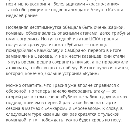
позитивно воспринят болельщиками «красно-синих» —
такой обструкции не подвергался даже Азмун в Казани
неделей ранее.
Последняя десятиминутка обещала быть очень жаркой,
команды обменивались опасными атаками, даже трибуны
вмиг согрелись. Но тут в одной из атак ЦСКА травмы
получили сразу два игрока «Рубина» — помощь
понадобилась Камболову и Самбрано, первого в итоге
заменили на Оздоева.
И не к чести казанцев, они стали
тянуть время, решив сохранить ничью, а не продолжили
атаковать, чтобы вырвать победу. В итоге нулевая ничья,
которая, конечно, больше устроила «Рубин».
Можно отметить, что Грасия уже вполне справился с
обороной, но теперь начало лихорадить атаку — во
второй раз в этом сезоне «Рубин» не забил в двух матчах
подряд, причем в первый раз такое было на старте
сезона в матчах с «Амкаром» и «Арсеналом». К слову, в
следующем туре казанцы как раз сразятся с тульской
командой, и тут побеждать нужно будет кровь из носу.