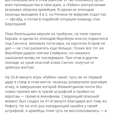
взял преимущество в свои руки, а «Рубин» контратаками
вскрывал оборону армейцев. В одном из эпизодов
казанцы выходили 4 в 2, но Рочина не вовремя отдал пас
— офсайд, а потом в подобной ситуации команду спас
Березуцкий.
Пока болельщики мерзли на трибунах, на поле горела
борьба, в одном из эпизодов Вернблум опасно подкатился
под Санчеса, возникла потасовка, но карточек Егоров не
дал — не стал разжигать еще больше. Позже все тот же
Вернблум ударил локтем Самбрано, но никакого
наказания вновь не последовало. При этом в другом
эпизоде за срыв опасной атаки Санчес получил от
арбитра желтую.
На 33-й минуте игры «Рубин» нанес чуть ли не первый
удар в створ в этом матче: казанцы развернули красивую
атаку,
в завершение которой Жемалетдинов почти без
помех принял мяч в чужой штрафной и пробил по
воротам — прямо в Акинфеева. Следующий опасный
момент был создан на 41-й минуте благодаря все тому же
Рифату. Но на этот раз нападающий ошибся у своей
штрафной, а армейцы этим чуть не воспользовались — в