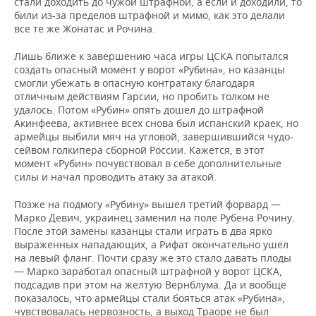
стали доходить до чужой штрафной, а если и доходили, то
били из-за пределов штрафной и мимо, как это делали
все те же Жонатас и Рочина.
Лишь ближе к завершению часа игры ЦСКА попытался
создать опасный момент у ворот «Рубина», но казанцы
смогли убежать в опасную контратаку благодаря
отличным действиям Гарсии, но пробить толком не
удалось. Потом «Рубин» опять дошел до штрафной
Акинфеева, активнее всех снова был испанский краек, но
армейцы выбили мяч на угловой, завершившийся чудо-
сейвом голкипера сборной России. Кажется, в этот
момент «Рубин» почувствовал в себе дополнительные
силы и начал проводить атаку за атакой.
Позже на подмогу «Рубину» вышел третий форвард —
Марко Девич, украинец заменил на поле Рубена Рочину.
После этой замены казанцы стали играть в два ярко
выраженных нападающих, а Рифат окончательно ушел
на левый фланг. Почти сразу же это стало давать плоды
— Марко заработал опасный штрафной у ворот ЦСКА,
подсадив при этом на желтую Вернблума. Да и вообще
показалось, что армейцы стали бояться атак «Рубина»,
чувствовалась нервозность, а выход Траоре не был