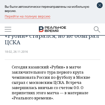
Вы были автоматически перенаправлены на мобильную
версию.
Перейти на полную версию
РЕГИОНЫ
СПОРТ
Веселая игра привела к нулям —
БАШКОРТОСТАН
НОВОСТИ
«Рубин» старался, но не обыграл
ТАТАРСТАН
АНАЛИТИКА
ЦСКА
УДМУРТИЯ
НОВОСТИ АНАЛИТИКИ
ЭКОНОМИКА
18:02, 26.11.2016
ДЕКЛАРАЦИИ О ДОХОДАХ
НОВОСТИ ЭКОНОМИКИ
ПРОМЫШЛЕННОСТЬ
Сегодня казанский «Рубин» в матче
КОРОЛИ ГОСЗАКАЗА ПФО
ФИНАНСЫ
НОВОСТИ
НЕДВИЖИМОСТЬ
заключительного тура первого круга
ПРОМЫШЛЕННОСТИ
чемпионата России по футболу в Москве
ВУЗЫ ТАТАРСТАНА
БАНКИ
НОВОСТИ НЕДВИЖИМОСТИ
АВТО
сыграл с московским ЦСКА. Встреча
АГРОПРОМ
завершилась вничью со счетом 0:0. О
КОМУ ПРИНАДЛЕЖАТ
БЮДЖЕТ
НОВОСТИ АВТО
БИЗНЕС
перипетиях этого матча — в материале
ТОРГОВЫЕ ЦЕНТРЫ
МАШИНОСТРОЕНИЕ
«Реального времени».
ТАТАРСТАНА
ИНВЕСТИЦИИ
НОВОСТИ БИЗНЕСА
ТЕХНОЛОГИИ