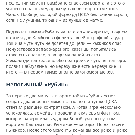
последний момент Самбрано спас свои ворота, а с этого
углового опасным ударом
чуть левее ворот
отметился
Чалов. Вообще, молодой форвард ЦСКА был очень хорош,
если не лучшим, то одним из лучших в матче.
Под конец тайма «Рубин» чаще стал «пожарить», в одном
из эпизодов Камболов сфолил у своей штрафной, а удар
Тошича чуть-чуть не долетел до цели — Рыжиков спас.
Почувствовав запах жареного, казанцы попытались
атаковать опаснее, а во время одной из атак
Жемалетдинов красиво обошел троих и чуть не повторил
подвиг Набиуллина, но Березуцкие есть Березуцкие. В
итоге — в первом тайме вполне закономерные 0:0.
Нелогичный «Рубин»
За первые две минуты второго тайма «Рубин» успел
создать два опасных момента, но почти тут же ЦСКА
ответил разящей контратакой. А когда игра несколько
успокоилась, армейцы провели атаку левым флангом,
которая завершилась ударом Вернблума по пустым
воротам. Как там спас Рыжиков — загадка. Но на то он и
Рыжиков.
После этого моменты команды все реже и реже