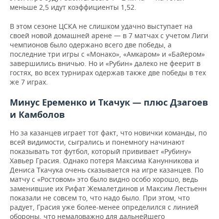
ВОДНЫЕ ВИДЫ СПОРТА
ОБРАЗОВАНИЕ
меньше 2,5 идут коэффициенты 1,52.
ХОККЕЙ С МЯЧОМ
ПРОИСШЕСТВИЯ
В этом сезоне ЦСКА не слишком удачно выступает на
своей новой домашней арене — в 7 матчах с учетом Лиги
чемпионов было одержано всего две победы, а
последние три игры с «Монако», «Амкаром» и «Байером»
завершились вничью. Но и «Рубин» далеко не феерит в
гостях, во всех турнирах одержав также две победы в тех
же 7 играх.
Минус Еременко и Ткачук — плюс Дзагоев
и Камболов
Но за казанцев играет тот факт, что новички команды, по
всей видимости, сыгрались и понемногу начинают
показывать тот футбол, который прививает «Рубину»
Хавьер Грасия. Однако потеря Максима Канунникова и
Дениса Ткачука очень сказывается на игре казанцев. По
матчу с «Ростовом» это было видно особо хорошо, ведь
заменившие их Рифат Жемалетдинов и Максим Лестьенн
показали не совсем то, что надо было.
При этом, что
радует, Грасия уже более-менее определился с линией
обороны, что немаловажно для дальнейшего