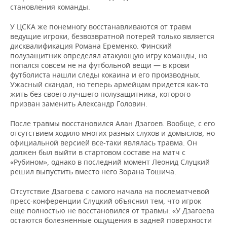
становления команды.
У ЦСКА же понемногу восстанавливаются от травм
ведущие игроки, безвозвратной потерей только является
дисквалификация Романа Еременко. Финский
полузащитник определял атакующую игру команды, но
попался совсем не на футбольной вещи — в крови
футболиста нашли следы кокаина и его производных.
Ужасный скандал, но теперь армейцам придется как-то
жить без своего лучшего полузащитника, которого
призван заменить Александр Головин.
После травмы восстановился Алан Дзагоев. Вообще, с его
отсутствием ходило многих разных слухов и домыслов, но
официальной версией все-таки являлась травма. Он
должен был выйти в стартовом составе на матч с
«Рубином», однако в последний момент Леонид Слуцкий
решил выпустить вместо него Зорана Тошича.
Отсутствие Дзагоева с самого начала на послематчевой
пресс-конференции Слуцкий объяснил тем, что игрок
еще полностью не восстановился от травмы: «У Дзагоева
остаются болезненные ощущения в задней поверхности