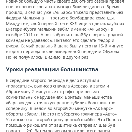
новичок большую часть своего дебютного сезона провел
вне основного состава команды Билялетдинова. Время
прошло, и сейчас уже «Ак Барс» тяжело представить без
Федора Малыхина — третьего бомбардира команды.
Между тем, свой первый гол в КХЛ еще в цветах клуба из
Екатеринбурга Малыхин забил именно «Ак Барсу» в
октябре 2011-го. А вот забросить шайбу в ворота родной
команды не удавалось. Пытался это сделать Федор и
вчера. Самый реальный шанс был у него на 15-й минуте
второго периода после выверенной передачи Обухова.
Но не получилось. Видимо, в другой раз.
Уроки реализации большинства
В середине второго периода в дело вступили
«полосатые», выписав сначала Азеведо, а затем и
Абросимову 2-минутные штрафы при весьма
сомнительных нарушениях. Бригады меньшинства
«барсов» достаточно уверенно «убили» большинство
сопернику. В целом во второй 20-минутке «Ак Барс»
обороты сбавил. Но это не уберегло голкипера «Авто»
Устинского от второй пропущенной шайбы. Это Попов с
помощью рикошета от защитника отправил шайбу в
ворота — 2:0. Затем хозяевам хватило всего одной