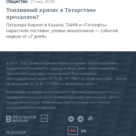
Общество
27 июл, 00:00
Топливный кризис в Татарстане
преодолен?
Патриарх Кирилл в Казани, ТАИФ и «Татнефть»
нарастили поставки, уловки мошенников — события
недели от «7 дней»
© 2015 - 2026 Сетевое издание «Реальное время» Зарегистрировано
Федеральной службой по надзору в сфере связи, информационных
технологий и массовых коммуникаций (Роскомнадзор) –
регистрационный номер ЭЛ № ФС 77 - 79627 от 18 декабря 2020 г. (ранее
свидетельство Эл № ФС 77-59331 от 18 сентября 2014 г.)
Использование материалов Реального Времени разрешено только с
предварительного согласия правообладателей, упоминание сайта и
прямая гиперссылка обязательны при частичном или полном
воспроизведении материалов.
18+
RU
EN
РЕДАКЦИЯ