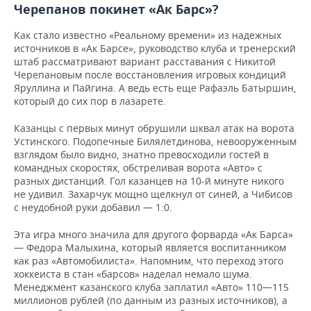
Черепанов покинет «Ак Барс»?
Как стало известно «Реальному времени» из надежных
источников в «Ак Барсе», руководство клуба и тренерский
штаб рассматривают вариант расставания с Никитой
Черепановым после восстановления игровых кондиций
Яруллина и Пайгина. А ведь есть еще Рафаэль Батыршин,
который до сих пор в лазарете.
Казанцы с первых минут обрушили шквал атак на ворота
Устинского. Подопечные Билялетдинова, невооруженным
взглядом было видно, знатно превосходили гостей в
командных скоростях, обстреливая ворота «Авто» с
разных дистанций. Гол казанцев на 10-й минуте никого
не удивил. Захарчук мощно щелкнул от синей, а Чибисов
с неудобной руки добавил — 1:0.
Эта игра много значила для другого форварда «Ак Барса»
— Федора Малыхина, который является воспитанником
как раз «Автомобилиста». Напомним, что переход этого
хоккеиста в стан «барсов» наделал немало шума.
Менеджмент казанского клуба заплатил «Авто» 110—115
миллионов рублей (по данным из разных источников), а