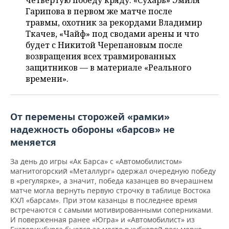
четвертую победу кряду. «Сухарь» Эмиля
НЕФТЕХИМИЯ
Гарипова в первом же матче после
РОЗНИЧНАЯ ТОРГОВЛЯ
НОВОСТИ ТЕХНОЛОГИЙ
МЕРОПРИЯТИЯ
травмы, охотник за рекордами Владимир
НЕФТЬ
Ткачев, «Чайф» под сводами арены и что
ТРАНСПОРТ
IT
НОВОСТИ МЕРОПРИЯТИЙ
СПОРТ
будет с Никитой Черепановым после
ОПК
возвращения всех травмированных
УСЛУГИ
МЕДИА
ВЫЕЗДНАЯ РЕДАКЦИЯ
НОВОСТИ СПОРТА
ОБЩЕСТВО
защитников — в материале «Реального
ЭНЕРГЕТИКА
времени».
ТЕЛЕКОММУНИКАЦИИ
БИЗНЕС-БРАНЧИ
ФУТБОЛ
НОВОСТИ ОБЩЕСТВА
ФОТОГАЛЕРЕЯ
ONLINE-КОНФЕРЕНЦИИ
ХОККЕЙ
ВЛАСТЬ
СЮЖЕТЫ
От перемены сторожей «рамки»
надежность обороны «барсов» не
ОТКРЫТАЯ ЛЕКЦИЯ
БАСКЕТБОЛ
ИНФРАСТРУКТУРА
СПРАВОЧНИК
меняется
ВОЛЕЙБОЛ
ИСТОРИЯ
СПИСОК ПЕРСОН
ПОЛНАЯ ВЕРСИЯ
За день до игры «Ак Барса» с «Автомобилистом»
магнитогорский «Металлург» одержал очередную победу
в «регулярке», а значит, победа казанцев во вчерашнем
КИБЕРСПОРТ
КУЛЬТУРА
СПИСОК КОМПАНИЙ
матче могла вернуть первую строчку в таблице Востока
КХЛ «барсам». При этом казанцы в последнее время
ФИГУРНОЕ КАТАНИЕ
МЕДИЦИНА
встречаются с самыми мотивированными соперниками.
И поверженная ранее «Югра» и «Автомобилист» из