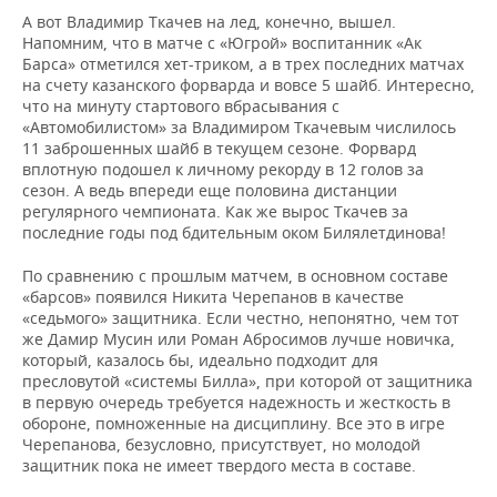
А вот Владимир Ткачев на лед, конечно, вышел.
Напомним, что в матче с «Югрой» воспитанник «Ак
Барса» отметился хет-триком, а в трех последних матчах
на счету казанского форварда и вовсе 5 шайб. Интересно,
что на минуту стартового вбрасывания с
«Автомобилистом» за Владимиром Ткачевым числилось
11 заброшенных шайб в текущем сезоне. Форвард
вплотную подошел к личному рекорду в 12 голов за
сезон. А ведь впереди еще половина дистанции
регулярного чемпионата. Как же вырос Ткачев за
последние годы под бдительным оком Билялетдинова!
По сравнению с прошлым матчем, в основном составе
«барсов» появился Никита Черепанов в качестве
«седьмого» защитника. Если честно, непонятно, чем тот
же Дамир Мусин или Роман Абросимов лучше новичка,
который, казалось бы, идеально подходит для
пресловутой «системы Билла», при которой от защитника
в первую очередь требуется надежность и жесткость в
обороне, помноженные на дисциплину. Все это в игре
Черепанова, безусловно, присутствует, но молодой
защитник пока не имеет твердого места в составе.