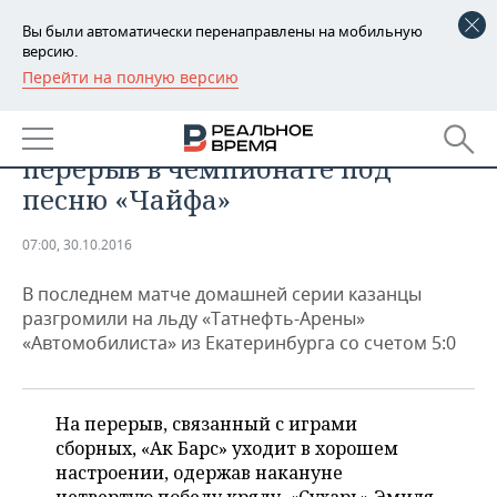
Вы были автоматически перенаправлены на мобильную
версию.
Перейти на полную версию
РЕГИОНЫ
СПОРТ
Какая боль: «барсы» ушли на
БАШКОРТОСТАН
НОВОСТИ
перерыв в чемпионате под
ТАТАРСТАН
АНАЛИТИКА
песню «Чайфа»
УДМУРТИЯ
НОВОСТИ АНАЛИТИКИ
ЭКОНОМИКА
07:00, 30.10.2016
ДЕКЛАРАЦИИ О ДОХОДАХ
НОВОСТИ ЭКОНОМИКИ
ПРОМЫШЛЕННОСТЬ
В последнем матче домашней серии казанцы
разгромили на льду «Татнефть-Арены»
КОРОЛИ ГОСЗАКАЗА ПФО
ФИНАНСЫ
НОВОСТИ
НЕДВИЖИМОСТЬ
«Автомобилиста» из Екатеринбурга со счетом 5:0
ПРОМЫШЛЕННОСТИ
ВУЗЫ ТАТАРСТАНА
БАНКИ
НОВОСТИ НЕДВИЖИМОСТИ
АВТО
АГРОПРОМ
На перерыв, связанный с играми
КОМУ ПРИНАДЛЕЖАТ
БЮДЖЕТ
НОВОСТИ АВТО
БИЗНЕС
сборных, «Ак Барс» уходит в хорошем
ТОРГОВЫЕ ЦЕНТРЫ
МАШИНОСТРОЕНИЕ
ТАТАРСТАНА
настроении, одержав накануне
ИНВЕСТИЦИИ
НОВОСТИ БИЗНЕСА
ТЕХНОЛОГИИ