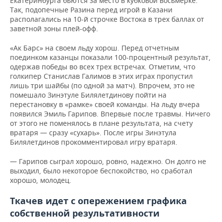
Екатеринбурга бьются за место в кубковой восьмерке.
ВОДНЫЕ ВИДЫ СПОРТА
ОБРАЗОВАНИЕ
Так, подопечные Разина перед игрой в Казани
располагались на 10-й строчке Востока в трех баллах от
ХОККЕЙ С МЯЧОМ
ПРОИСШЕСТВИЯ
заветной зоны плей-офф.
«Ак Барс» на своем льду хорош. Перед отчетным
поединком казанцы показали 100-процентный результат,
одержав победы во всех трех встречах. Отметим, что
голкипер Станислав Галимов в этих играх пропустил
лишь три шайбы (по одной за матч). Впрочем, это не
помешало Зинэтуле Билялетдинову пойти на
перестановку в «рамке» своей команды. На льду вчера
появился Эмиль Гарипов. Впервые после травмы. Ничего
от этого не поменялось в плане результата, на счету
вратаря — сразу «сухарь».
После игры Зинэтула
Билялетдинов прокомментировал игру вратаря.
— Гарипов сыграл хорошо, ровно, надежно. Он долго не
выходил, было некоторое беспокойство, но сработал
хорошо, молодец.
Ткачев идет с опережением графика
собственной результативности