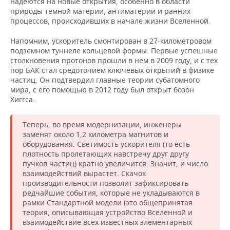
надеются на новые открытия, особенно в области
природы темной материи, антиматерии и ранних
процессов, происходивших в начале жизни Вселенной.
Напомним, ускоритель смонтирован в 27-километровом
подземном туннеле кольцевой формы. Первые успешные
столкновения протонов прошли в нем в 2009 году, и с тех
пор БАК стал средоточием ключевых открытий в физике
частиц. Он подтвердил главные теории субатомного
мира, с его помощью в 2012 году был открыт бозон
Хиггса.
Теперь, во время модернизации, инженеры
заменят около 1,2 километра магнитов и
оборудования. Светимость ускорителя (то есть
плотность пролетающих навстречу друг другу
пучков частиц) кратно увеличится. Значит, и число
взаимодействий вырастет. Скачок
производительности позволит зафиксировать
редчайшие события, которые не укладываются в
рамки Стандартной модели (это общепринятая
теория, описывающая устройство Вселенной и
взаимодействие всех известных элементарных