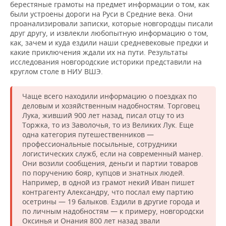
берестяные грамоты на предмет информации о том, как
были устроены дороги на Руси в Средние века. Они
проанализировали записки, которые новгородцы писали
друг другу, и извлекли любопытную информацию о том,
как, зачем и куда ездили наши средневековые предки и
какие приключения ждали их на пути. Результаты
исследования новгородские историки представили на
круглом столе в НИУ ВШЭ.
Чаще всего находили информацию о поездках по
деловым и хозяйственным надобностям. Торговец
Лука, живший 900 лет назад, писал отцу то из
Торжка, то из Заволочья, то из Великих Лук. Еще
одна категория путешественников —
профессиональные посыльные, сотрудники
логистических служб, если на современный манер.
Они возили сообщения, деньги и партии товаров
по поручению бояр, купцов и знатных людей.
Например, в одной из грамот некий Иван пишет
контрагенту Александру, что послал ему партию
осетрины — 19 балыков. Ездили в другие города и
по личным надобностям — к примеру, новгородски
Оксинья и Онания 800 лет назад звали