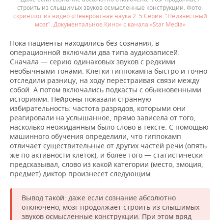
строить из слышимых звуков осмысленные конструкции.
скриншот из видео «Невероятная наука 2. 5 Серия. "Неизвестный
мозг". Документальное Кино» с канала «Star Media»
Пока пациенты находились без сознания, в
операционной включали два типа аудиозаписей.
Сначала — серию одинаковых звуков с редкими
необычными тонами. Клетки гиппокампа быстро и точно
отследили разницу, на ходу перестраивая связи между
собой. А потом включались подкасты с обыкновенными
историями. Нейроны показали странную
избирательность: частота разрядов, которыми они
реагировали на услышанное, прямо зависела от того,
насколько неожиданным было слово в тексте. С помощью
машинного обучения определили, что гиппокамп
отличает существительные от других частей речи (опять
же по активности клеток), и более того — статистически
предсказывал, слово из какой категории (место, эмоция,
предмет) диктор произнесет следующим.
Вывод такой: даже если сознание абсолютно
отключено, мозг продолжает строить из слышимых
звуков осмысленные конструкции. При этом вряд