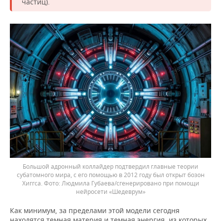
частиц).
Большой адронный коллайдер подтвердил главные теории
субатомного мира, с его помощью в 2012 году был открыт бозон
Хиггса.
Людмила Губаева/сгенерировано при помощи
нейросети «Шедеврум»
Как минимум, за пределами этой модели сегодня
находятся темная материя и темная энергия, из которых