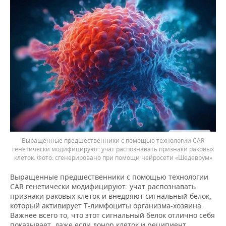
Выращенные предшественники с помощью технологии CAR
генетически модифицируют: учат распознавать признаки раковых
клеток.
сгенерировано при помощи нейросети «Шедеврум»
Выращенные предшественники с помощью технологии
CAR генетически модифицируют: учат распознавать
признаки раковых клеток и внедряют сигнальный белок,
который активирует Т-лимфоциты организма-хозяина.
Важнее всего то, что этот сигнальный белок отлично себя
показывает, даже если донор клеток и реципиент