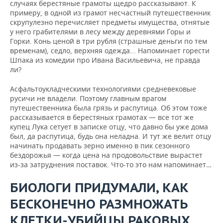
случаях берестяные грамоты щедро рассказывают. К
примеру, в одной из грамот несчастный путешественник
скрупулезно перечисляет предметы имущества, отнятые
у него грабителями в лесу между деревнями Горы и
Горки. Конь ценой в три рубля (страшные деньги по тем
временам), седло, верхняя одежда... Напоминает горести
Шпака из комедии про Ивана Васильевича, не правда
ли?
Асфальтоукладческими технологиями средневековые
русичи не владели. Поэтому главным врагом
путешественника была грязь и распутица. Об этом тоже
рассказывается в берестяных грамотах — все тот же
купец Лука сетует в записке отцу, что давно бы уже дома
был, да распутица, будь она неладна. И тут же велит отцу
начинать продавать зерно именно в пик сезонного
бездорожья — когда цена на продовольствие вырастет
из-за затруднения поставок. Что-то это нам напоминает…
БИОЛОГИ ПРИДУМАЛИ, КАК
БЕСКОНЕЧНО РАЗМНОЖАТЬ
КЛЕТКИ-УБИЙЦЫ РАКОВЫХ