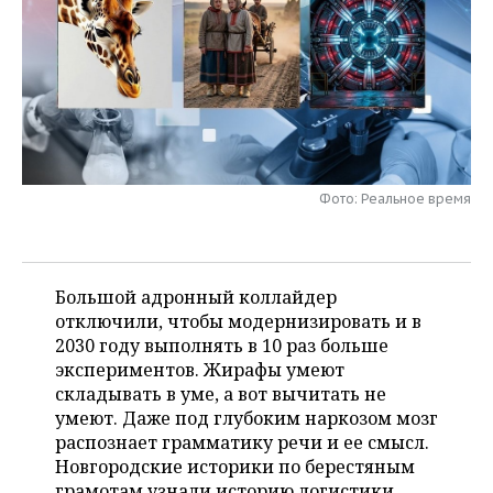
НЕФТЕХИМИЯ
РОЗНИЧНАЯ ТОРГОВЛЯ
НОВОСТИ ТЕХНОЛОГИЙ
МЕРОПРИЯТИЯ
НЕФТЬ
ТРАНСПОРТ
IT
НОВОСТИ МЕРОПРИЯТИЙ
СПОРТ
ОПК
УСЛУГИ
МЕДИА
ВЫЕЗДНАЯ РЕДАКЦИЯ
НОВОСТИ СПОРТА
ОБЩЕСТВО
ЭНЕРГЕТИКА
ТЕЛЕКОММУНИКАЦИИ
БИЗНЕС-БРАНЧИ
ФУТБОЛ
НОВОСТИ ОБЩЕСТВА
ФОТОГАЛЕРЕЯ
Фото: Реальное время
ONLINE-КОНФЕРЕНЦИИ
ХОККЕЙ
ВЛАСТЬ
СЮЖЕТЫ
ОТКРЫТАЯ ЛЕКЦИЯ
БАСКЕТБОЛ
ИНФРАСТРУКТУРА
СПРАВОЧНИК
Большой адронный коллайдер
отключили, чтобы модернизировать и в
ВОЛЕЙБОЛ
ИСТОРИЯ
СПИСОК ПЕРСОН
2030 году выполнять в 10 раз больше
ПОЛНАЯ ВЕРСИЯ
экспериментов. Жирафы умеют
складывать в уме, а вот вычитать не
КИБЕРСПОРТ
КУЛЬТУРА
СПИСОК КОМПАНИЙ
умеют. Даже под глубоким наркозом мозг
распознает грамматику речи и ее смысл.
ФИГУРНОЕ КАТАНИЕ
МЕДИЦИНА
Новгородские историки по берестяным
грамотам узнали историю логистики