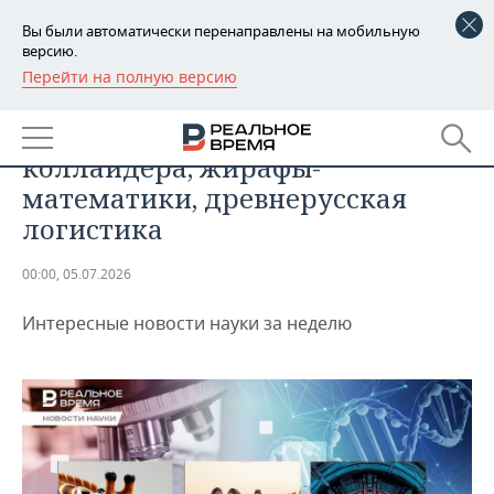
Вы были автоматически перенаправлены на мобильную
версию.
Перейти на полную версию
РЕГИОНЫ
ОБЩЕСТВО
Ремонт Большого адронного
БАШКОРТОСТАН
НОВОСТИ
коллайдера, жирафы-
ТАТАРСТАН
АНАЛИТИКА
математики, древнерусская
логистика
УДМУРТИЯ
НОВОСТИ АНАЛИТИКИ
ЭКОНОМИКА
00:00, 05.07.2026
ДЕКЛАРАЦИИ О ДОХОДАХ
НОВОСТИ ЭКОНОМИКИ
ПРОМЫШЛЕННОСТЬ
Интересные новости науки за неделю
КОРОЛИ ГОСЗАКАЗА ПФО
ФИНАНСЫ
НОВОСТИ
НЕДВИЖИМОСТЬ
ПРОМЫШЛЕННОСТИ
ВУЗЫ ТАТАРСТАНА
БАНКИ
НОВОСТИ НЕДВИЖИМОСТИ
АВТО
АГРОПРОМ
КОМУ ПРИНАДЛЕЖАТ
БЮДЖЕТ
НОВОСТИ АВТО
БИЗНЕС
ТОРГОВЫЕ ЦЕНТРЫ
МАШИНОСТРОЕНИЕ
ТАТАРСТАНА
ИНВЕСТИЦИИ
НОВОСТИ БИЗНЕСА
ТЕХНОЛОГИИ