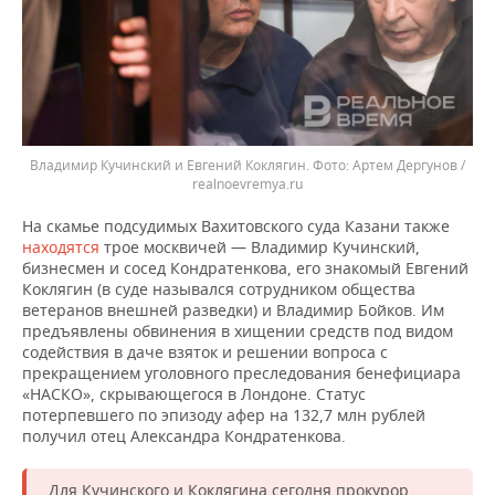
Владимир Кучинский и Евгений Коклягин.
Артем Дергунов /
realnoevremya.ru
На скамье подсудимых Вахитовского суда Казани также
находятся
трое москвичей — Владимир Кучинский,
бизнесмен и сосед Кондратенкова, его знакомый Евгений
Коклягин (в суде назывался сотрудником общества
ветеранов внешней разведки) и Владимир Бойков. Им
предъявлены обвинения в хищении средств под видом
содействия в даче взяток и решении вопроса с
прекращением уголовного преследования бенефициара
«НАСКО», скрывающегося в Лондоне. Статус
потерпевшего по эпизоду афер на 132,7 млн рублей
получил отец Александра Кондратенкова.
Для Кучинского и Коклягина сегодня прокурор