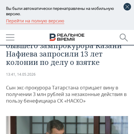
Вы были автоматически перенаправлены на мобильную
версию.
Перейти на полную версию
РЕГИОНЫ
ПРОИСШЕСТВИЯ
И штрафы на 600 млн: для
БАШКОРТОСТАН
НОВОСТИ
бывшего зампрокурора Казани
ТАТАРСТАН
АНАЛИТИКА
Нафиева запросили 13 лет
колонии по делу о взятке
УДМУРТИЯ
НОВОСТИ АНАЛИТИКИ
ЭКОНОМИКА
13:41, 14.05.2026
ДЕКЛАРАЦИИ О ДОХОДАХ
НОВОСТИ ЭКОНОМИКИ
ПРОМЫШЛЕННОСТЬ
Сын экс-прокурора Татарстана отрицает вину в
КОРОЛИ ГОСЗАКАЗА ПФО
ФИНАНСЫ
НОВОСТИ
НЕДВИЖИМОСТЬ
получении 3 млн рублей за незаконные действия в
ПРОМЫШЛЕННОСТИ
пользу бенефициара СК «НАСКО»
ВУЗЫ ТАТАРСТАНА
БАНКИ
НОВОСТИ НЕДВИЖИМОСТИ
АВТО
АГРОПРОМ
КОМУ ПРИНАДЛЕЖАТ
БЮДЖЕТ
НОВОСТИ АВТО
БИЗНЕС
ТОРГОВЫЕ ЦЕНТРЫ
МАШИНОСТРОЕНИЕ
ТАТАРСТАНА
ИНВЕСТИЦИИ
НОВОСТИ БИЗНЕСА
ТЕХНОЛОГИИ