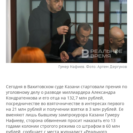
НЕФТЕХИМИЯ
РОЗНИЧНАЯ ТОРГОВЛЯ
НОВОСТИ ТЕХНОЛОГИЙ
МЕРОПРИЯТИЯ
НЕФТЬ
ТРАНСПОРТ
IT
НОВОСТИ МЕРОПРИЯТИЙ
СПОРТ
ОПК
УСЛУГИ
МЕДИА
ВЫЕЗДНАЯ РЕДАКЦИЯ
НОВОСТИ СПОРТА
ОБЩЕСТВО
ЭНЕРГЕТИКА
ТЕЛЕКОММУНИКАЦИИ
БИЗНЕС-БРАНЧИ
ФУТБОЛ
НОВОСТИ ОБЩЕСТВА
ФОТОГАЛЕРЕЯ
ONLINE-КОНФЕРЕНЦИИ
ХОККЕЙ
ВЛАСТЬ
СЮЖЕТЫ
Гумер Нафиев. Фото: Артем Дергунов
ОТКРЫТАЯ ЛЕКЦИЯ
БАСКЕТБОЛ
ИНФРАСТРУКТУРА
СПРАВОЧНИК
Сегодня в Вахитовском суде Казани стартовали прения по
уголовному делу о разводе миллиардера Александра
ВОЛЕЙБОЛ
ИСТОРИЯ
СПИСОК ПЕРСОН
ПОЛНАЯ ВЕРСИЯ
Кондратенкова и его отца на 132,7 млн рублей,
посредничестве во взяточничестве в интересах первого
КИБЕРСПОРТ
КУЛЬТУРА
СПИСОК КОМПАНИЙ
на 21 млн рублей и получении взятки в 3 млн рублей. Ее
вменяют лишь бывшему зампрокурора Казани Гумеру
ФИГУРНОЕ КАТАНИЕ
МЕДИЦИНА
Нафиеву, сторона обвинения просит наказать его 13
годами колонии строгого режима со штрафом в 60 млн
рублей, сообщает с места журналист «Реального