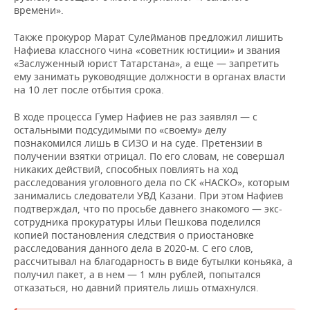
ВОДНЫЕ ВИДЫ СПОРТА
ОБРАЗОВАНИЕ
времени».
ХОККЕЙ С МЯЧОМ
ПРОИСШЕСТВИЯ
Также прокурор Марат Сулейманов предложил лишить
Нафиева классного чина «советник юстиции» и звания
«Заслуженный юрист Татарстана», а еще — запретить
ему занимать руководящие должности в органах власти
на 10 лет после отбытия срока.
В ходе процесса Гумер Нафиев не раз заявлял — с
остальными подсудимыми по «своему» делу
познакомился лишь в СИЗО и на суде. Претензии в
получении взятки отрицал. По его словам, не совершал
никаких действий, способных повлиять на ход
расследования уголовного дела по СК «НАСКО», которым
занимались следователи УВД Казани. При этом Нафиев
подтверждал, что по просьбе давнего знакомого — экс-
сотрудника прокуратуры Ильи Пешкова поделился
копией постановления следствия о приостановке
расследования данного дела в 2020-м. С его слов,
рассчитывал на благодарность в виде бутылки коньяка, а
получил пакет, а в нем — 1 млн рублей, попытался
отказаться, но давний приятель лишь отмахнулся.