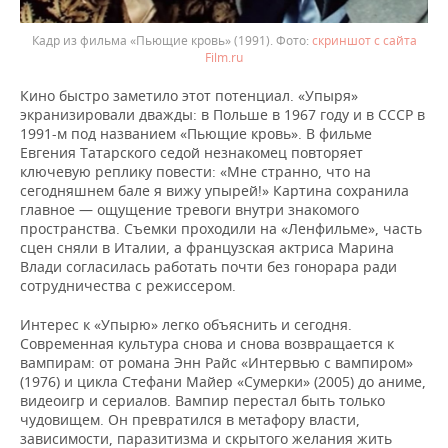
Кадр из фильма «Пьющие кровь» (1991).
скриншот с сайта
Film.ru
Кино быстро заметило этот потенциал. «Упыря»
экранизировали дважды: в Польше в 1967 году и в СССР в
1991-м под названием «Пьющие кровь». В фильме
Евгения Татарского седой незнакомец повторяет
ключевую реплику повести: «Мне странно, что на
сегодняшнем бале я вижу упырей!» Картина сохранила
главное — ощущение тревоги внутри знакомого
пространства. Съемки проходили на «Ленфильме», часть
сцен сняли в Италии, а французская актриса Марина
Влади согласилась работать почти без гонорара ради
сотрудничества с режиссером.
Интерес к «Упырю» легко объяснить и сегодня.
Современная культура снова и снова возвращается к
вампирам: от романа Энн Райс «Интервью с вампиром»
(1976) и цикла Стефани Майер «Сумерки» (2005) до аниме,
видеоигр и сериалов. Вампир перестал быть только
чудовищем. Он превратился в метафору власти,
зависимости, паразитизма и скрытого желания жить