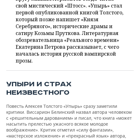
ВОДНЫЕ ВИДЫ СПОРТА
ОБРАЗОВАНИЕ
свой мистический «Штосс». «Упырь» стал
первой опубликованной книгой Толстого,
ХОККЕЙ С МЯЧОМ
ПРОИСШЕСТВИЯ
который позже напишет «Князя
Серебряного», исторические драмы и
сатиру Козьмы Пруткова. Литературная
обозревательница «Реального времени»
Екатерина Петрова рассказывает, с чего
началась история русской вампирской
прозы.
УПЫРИ И СТРАХ
НЕИЗВЕСТНОГО
Повесть Алексея Толстого «Упырь» сразу заметили
критики. Виссарион Белинский назвал автора человеком
с «решительным дарованием» и писал, что книга «может
насытить прелестью ужасного всякое молодое
воображение». Критик отметил «силу фантазии»,
«мастерское изложение» и «прекрасный язык» автора,