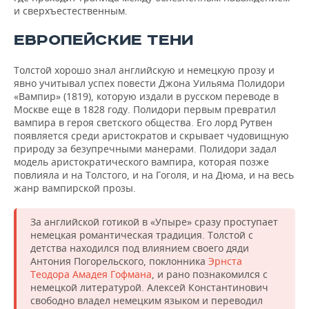
и сверхъестественным.
ЕВРОПЕЙСКИЕ ТЕНИ
Толстой хорошо знал английскую и немецкую прозу и
явно учитывал успех повести Джона Уильяма Полидори
«Вампир» (1819), которую издали в русском переводе в
Москве еще в 1828 году. Полидори первым превратил
вампира в героя светского общества. Его лорд Рутвен
появляется среди аристократов и скрывает чудовищную
природу за безупречными манерами. Полидори задал
модель аристократического вампира, которая позже
повлияла и на Толстого, и на Гоголя, и на Дюма, и на весь
жанр вампирской прозы.
За английской готикой в «Упыре» сразу проступает
немецкая романтическая традиция. Толстой с
детства находился под влиянием своего дяди
Антония Погорельского, поклонника
Эрнста
Теодора Амадея Гофмана
, и рано познакомился с
немецкой литературой. Алексей Константинович
свободно владел немецким языком и переводил