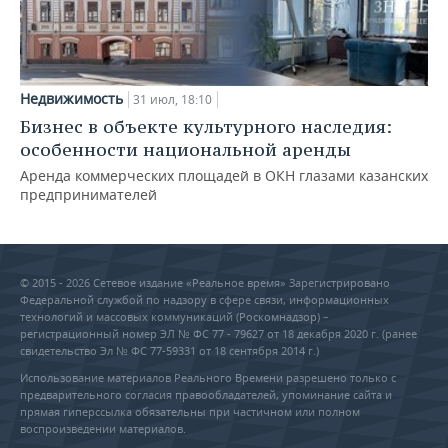
Недвижимость
31 июл, 18:10
Бизнес в объекте культурного наследия:
особенности национальной аренды
Аренда коммерческих площадей в ОКН глазами казанских
предпринимателей
© 2015 - 2026 Сетевое издание «Реальное время» Зарегистрировано
Федеральной службой по надзору в сфере связи, информационных
технологий и массовых коммуникаций (Роскомнадзор) –
регистрационный номер ЭЛ № ФС 77 - 79627 от 18 декабря 2020 г. (ранее
свидетельство Эл № ФС 77-59331 от 18 сентября 2014 г.)
Использование материалов Реального Времени разрешено только с
предварительного согласия правообладателей, упоминание сайта и
прямая гиперссылка обязательны при частичном или полном
воспроизведении материалов.