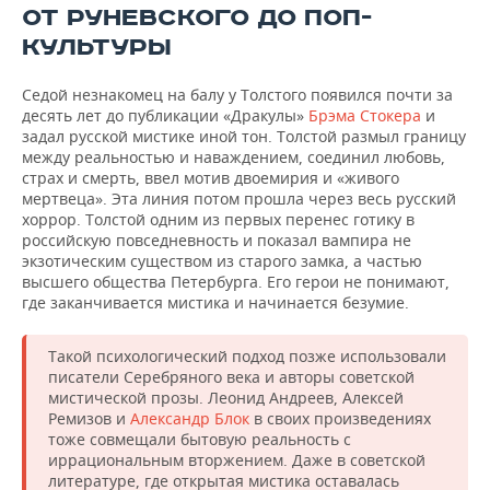
ОТ РУНЕВСКОГО ДО ПОП-
КУЛЬТУРЫ
Седой незнакомец на балу у Толстого появился почти за
десять лет до публикации «Дракулы»
Брэма Стокера
и
задал русской мистике иной тон. Толстой размыл границу
между реальностью и наваждением, соединил любовь,
страх и смерть, ввел мотив двоемирия и «живого
мертвеца». Эта линия потом прошла через весь русский
хоррор. Толстой одним из первых перенес готику в
российскую повседневность и показал вампира не
экзотическим существом из старого замка, а частью
высшего общества Петербурга. Его герои не понимают,
где заканчивается мистика и начинается безумие.
Такой психологический подход позже использовали
писатели Серебряного века и авторы советской
мистической прозы. Леонид Андреев, Алексей
Ремизов и
Александр Блок
в своих произведениях
тоже совмещали бытовую реальность с
иррациональным вторжением. Даже в советской
литературе, где открытая мистика оставалась