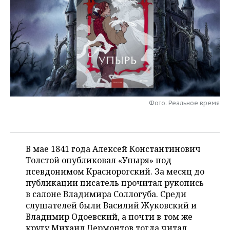
НЕФТЕХИМИЯ
РОЗНИЧНАЯ ТОРГОВЛЯ
НОВОСТИ ТЕХНОЛОГИЙ
МЕРОПРИЯТИЯ
НЕФТЬ
ТРАНСПОРТ
IT
НОВОСТИ МЕРОПРИЯТИЙ
СПОРТ
ОПК
УСЛУГИ
МЕДИА
ВЫЕЗДНАЯ РЕДАКЦИЯ
НОВОСТИ СПОРТА
ОБЩЕСТВО
ЭНЕРГЕТИКА
ТЕЛЕКОММУНИКАЦИИ
БИЗНЕС-БРАНЧИ
ФУТБОЛ
НОВОСТИ ОБЩЕСТВА
ФОТОГАЛЕРЕЯ
Фото: Реальное время
ONLINE-КОНФЕРЕНЦИИ
ХОККЕЙ
ВЛАСТЬ
СЮЖЕТЫ
ОТКРЫТАЯ ЛЕКЦИЯ
БАСКЕТБОЛ
ИНФРАСТРУКТУРА
СПРАВОЧНИК
В мае 1841 года Алексей Константинович
Толстой опубликовал «Упыря» под
ВОЛЕЙБОЛ
ИСТОРИЯ
СПИСОК ПЕРСОН
ПОЛНАЯ ВЕРСИЯ
псевдонимом Краснорогский. За месяц до
публикации писатель прочитал рукопись
КИБЕРСПОРТ
КУЛЬТУРА
СПИСОК КОМПАНИЙ
в салоне Владимира Соллогуба. Среди
слушателей были Василий Жуковский и
ФИГУРНОЕ КАТАНИЕ
МЕДИЦИНА
Владимир Одоевский, а почти в том же
кругу Михаил Лермонтов тогда читал