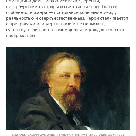
помещичьи дома, малороссийские деревни,
петербургские квартиры и светские салоны. Главная
особенность жанра — постоянное колебание между
реальностью и сверхъестественным. Герой сталкивается
с призраками или мертвецами и не понимает,
существуют ли они на самом деле или рождаются в его
воображении.
Алексей Константинович Толстой. Работа Ильи Репина (1879).