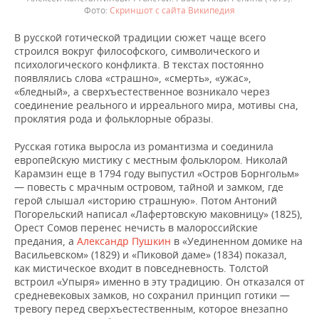
Скриншот с сайта Википедия
В русской готической традиции сюжет чаще всего
строился вокруг философского, символического и
психологического конфликта. В текстах постоянно
появлялись слова «страшно», «смерть», «ужас»,
«бледный», а сверхъестественное возникало через
соединение реального и ирреального мира, мотивы сна,
проклятия рода и фольклорные образы.
Русская готика выросла из романтизма и соединила
европейскую мистику с местным фольклором. Николай
Карамзин еще в 1794 году выпустил «Остров Борнгольм»
— повесть с мрачным островом, тайной и замком, где
герой слышал «историю страшную». Потом Антоний
Погорельский написал «Лафертовскую маковницу» (1825),
Орест Сомов перенес нечисть в малороссийские
предания, а
Александр Пушкин
в «Уединенном домике на
Васильевском» (1829) и «Пиковой даме» (1834) показал,
как мистическое входит в повседневность. Толстой
встроил «Упыря» именно в эту традицию. Он отказался от
средневековых замков, но сохранил принцип готики —
тревогу перед сверхъестественным, которое внезапно