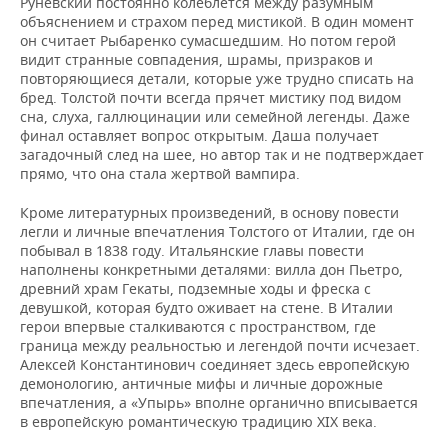
Руневский постоянно колеблется между разумным
объяснением и страхом перед мистикой. В один момент
он считает Рыбаренко сумасшедшим. Но потом герой
видит странные совпадения, шрамы, призраков и
повторяющиеся детали, которые уже трудно списать на
бред. Толстой почти всегда прячет мистику под видом
сна, слуха, галлюцинации или семейной легенды. Даже
финал оставляет вопрос открытым. Даша получает
загадочный след на шее, но автор так и не подтверждает
прямо, что она стала жертвой вампира.
Кроме литературных произведений, в основу повести
легли и личные впечатления Толстого от Италии, где он
побывал в 1838 году. Итальянские главы повести
наполнены конкретными деталями: вилла дон Пьетро,
древний храм Гекаты, подземные ходы и фреска с
девушкой, которая будто оживает на стене. В Италии
герои впервые сталкиваются с пространством, где
граница между реальностью и легендой почти исчезает.
Алексей Константинович соединяет здесь европейскую
демонологию, античные мифы и личные дорожные
впечатления, а «Упырь» вполне органично вписывается
в европейскую романтическую традицию XIX века.