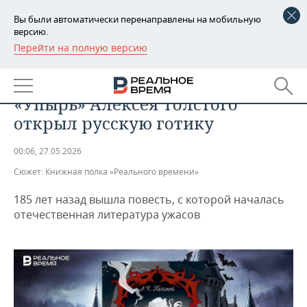
Вы были автоматически перенаправлены на мобильную
версию.
Перейти на полную версию
РЕГИОНЫ
ОБЩЕСТВО
Первый русский вампир: как
БАШКОРТОСТАН
НОВОСТИ
«Упырь» Алексея Толстого
ТАТАРСТАН
АНАЛИТИКА
открыл русскую готику
УДМУРТИЯ
НОВОСТИ АНАЛИТИКИ
ЭКОНОМИКА
00:06, 27.05.2026
Сюжет:
Книжная полка «Реального времени»
ДЕКЛАРАЦИИ О ДОХОДАХ
НОВОСТИ ЭКОНОМИКИ
ПРОМЫШЛЕННОСТЬ
185 лет назад вышла повесть, с которой началась
КОРОЛИ ГОСЗАКАЗА ПФО
ФИНАНСЫ
НОВОСТИ
НЕДВИЖИМОСТЬ
отечественная литература ужасов
ПРОМЫШЛЕННОСТИ
ВУЗЫ ТАТАРСТАНА
БАНКИ
НОВОСТИ НЕДВИЖИМОСТИ
АВТО
АГРОПРОМ
КОМУ ПРИНАДЛЕЖАТ
БЮДЖЕТ
НОВОСТИ АВТО
БИЗНЕС
ТОРГОВЫЕ ЦЕНТРЫ
МАШИНОСТРОЕНИЕ
ТАТАРСТАНА
ИНВЕСТИЦИИ
НОВОСТИ БИЗНЕСА
ТЕХНОЛОГИИ