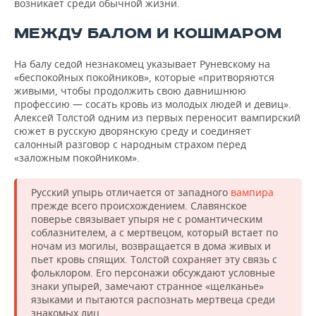
возникает среди обычной жизни.
МЕЖДУ БАЛОМ И КОШМАРОМ
На балу седой незнакомец указывает Руневскому на
«беспокойных покойников», которые «притворяются
живыми, чтобы продолжить свою давнишнюю
профессию — сосать кровь из молодых людей и девиц».
Алексей Толстой одним из первых переносит вампирский
сюжет в русскую дворянскую среду и соединяет
салонный разговор с народным страхом перед
«заложным покойником».
Русский упырь отличается от западного
вампира
прежде всего происхождением. Славянское
поверье связывает упыря не с романтическим
соблазнителем, а с мертвецом, который встает по
ночам из могилы, возвращается в дома живых и
пьет кровь спящих. Толстой сохраняет эту связь с
фольклором. Его персонажи обсуждают условные
знаки упырей, замечают странное «щелканье»
языками и пытаются распознать мертвеца среди
знакомых лиц.