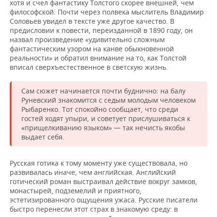
хотя и счел фантастику Толстого скорее внешней, чем
философской. Почти через полвека мыслитель Владимир
Соловьев увидел в тексте уже другое качество. В
предисловии к повести, переизданной в 1890 году, он
назвал произведение «удивительно сложным
фантастическим узором на канве обыкновенной
реальности» и обратил внимание на то, как Толстой
вписал сверхъестественное в светскую жизнь.
Сам сюжет начинается почти буднично: на балу
Руневский знакомится с седым молодым человеком
Рыбаренко. Тот спокойно сообщает, что среди
гостей ходят упыри, и советует прислушиваться к
«прищелкиванию языком» — так нечисть якобы
выдает себя.
Русская готика к тому моменту уже существовала, но
развивалась иначе, чем английская. Английский
готический роман выстраивал действие вокруг замков,
монастырей, подземелий и приятного,
эстетизированного ощущения ужаса. Русские писатели
быстро перенесли этот страх в знакомую среду: в