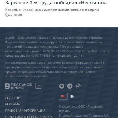
Барса» не без труда победила «Нефтяник»
Казанцы оказались сильнее альметьевцев в серии
буллитов
© 2015 - 2026 Сетевое издание «Реальное время» Зарегистрировано
Федеральной службой по надзору в сфере связи, информационных
технологий и массовых коммуникаций (Роскомнадзор) –
регистрационный номер ЭЛ № ФС 77 - 79627 от 18 декабря 2020 г. (ранее
свидетельство Эл № ФС 77-59331 от 18 сентября 2014 г.)
Использование материалов Реального Времени разрешено только с
предварительного согласия правообладателей, упоминание сайта и
прямая гиперссылка обязательны при частичном или полном
воспроизведении материалов.
18+
RU
EN
РЕДАКЦИЯ
РЕКЛАМА
Учредитель ООО «Реальное
ПРАВОВАЯ ИНФОРМАЦИЯ
время»
Главный редактор Саушина А.А.
ПОЛИТИКА О ПЕРСОНАЛЬНЫХ