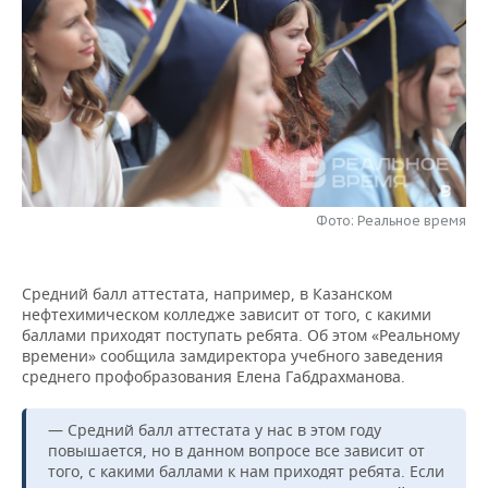
НЕФТЕХИМИЯ
РОЗНИЧНАЯ ТОРГОВЛЯ
НОВОСТИ ТЕХНОЛОГИЙ
МЕРОПРИЯТИЯ
НЕФТЬ
ТРАНСПОРТ
IT
НОВОСТИ МЕРОПРИЯТИЙ
СПОРТ
ОПК
УСЛУГИ
МЕДИА
ВЫЕЗДНАЯ РЕДАКЦИЯ
НОВОСТИ СПОРТА
ОБЩЕСТВО
ЭНЕРГЕТИКА
ТЕЛЕКОММУНИКАЦИИ
БИЗНЕС-БРАНЧИ
ФУТБОЛ
НОВОСТИ ОБЩЕСТВА
ФОТОГАЛЕРЕЯ
Фото: Реальное время
ONLINE-КОНФЕРЕНЦИИ
ХОККЕЙ
ВЛАСТЬ
СЮЖЕТЫ
ОТКРЫТАЯ ЛЕКЦИЯ
БАСКЕТБОЛ
ИНФРАСТРУКТУРА
СПРАВОЧНИК
Средний балл аттестата, например, в Казанском
нефтехимическом колледже зависит от того, с какими
баллами приходят поступать ребята. Об этом «Реальному
ВОЛЕЙБОЛ
ИСТОРИЯ
СПИСОК ПЕРСОН
ПОЛНАЯ ВЕРСИЯ
времени» сообщила замдиректора учебного заведения
среднего профобразования Елена Габдрахманова.
КИБЕРСПОРТ
КУЛЬТУРА
СПИСОК КОМПАНИЙ
— Средний балл аттестата у нас в этом году
ФИГУРНОЕ КАТАНИЕ
МЕДИЦИНА
повышается, но в данном вопросе все зависит от
того, с какими баллами к нам приходят ребята. Если