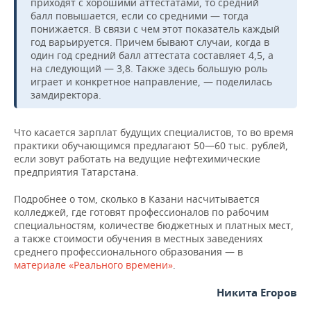
ВОДНЫЕ ВИДЫ СПОРТА
ОБРАЗОВАНИЕ
приходят с хорошими аттестатами, то средний
балл повышается, если со средними — тогда
понижается. В связи с чем этот показатель каждый
ХОККЕЙ С МЯЧОМ
ПРОИСШЕСТВИЯ
год варьируется. Причем бывают случаи, когда в
один год средний балл аттестата составляет 4,5, а
на следующий — 3,8. Также здесь большую роль
играет и конкретное направление, — поделилась
замдиректора.
Что касается зарплат будущих специалистов, то во время
практики обучающимся предлагают 50—60 тыс. рублей,
если зовут работать на ведущие нефтехимические
предприятия Татарстана.
Подробнее о том, сколько в Казани насчитывается
колледжей, где готовят профессионалов по рабочим
специальностям, количестве бюджетных и платных мест,
а также стоимости обучения в местных заведениях
среднего профессионального образования — в
материале «Реального времени»
.
Никита Егоров