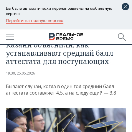
Вы были автоматически перенаправлены на мобильную
версию.
Перейти на полную версию
РЕГИОНЫ
ОБЩЕСТВО
В нефтехимическом колледже
БАШКОРТОСТАН
НОВОСТИ
Казани объяснили, как
ТАТАРСТАН
АНАЛИТИКА
устанавливают средний балл
аттестата для поступающих
УДМУРТИЯ
НОВОСТИ АНАЛИТИКИ
ЭКОНОМИКА
19:30, 25.05.2026
ДЕКЛАРАЦИИ О ДОХОДАХ
НОВОСТИ ЭКОНОМИКИ
ПРОМЫШЛЕННОСТЬ
Бывают случаи, когда в один год средний балл
КОРОЛИ ГОСЗАКАЗА ПФО
ФИНАНСЫ
НОВОСТИ
НЕДВИЖИМОСТЬ
аттестата составляет 4,5, а на следующий — 3,8
ПРОМЫШЛЕННОСТИ
ВУЗЫ ТАТАРСТАНА
БАНКИ
НОВОСТИ НЕДВИЖИМОСТИ
АВТО
АГРОПРОМ
КОМУ ПРИНАДЛЕЖАТ
БЮДЖЕТ
НОВОСТИ АВТО
БИЗНЕС
ТОРГОВЫЕ ЦЕНТРЫ
МАШИНОСТРОЕНИЕ
ТАТАРСТАНА
ИНВЕСТИЦИИ
НОВОСТИ БИЗНЕСА
ТЕХНОЛОГИИ