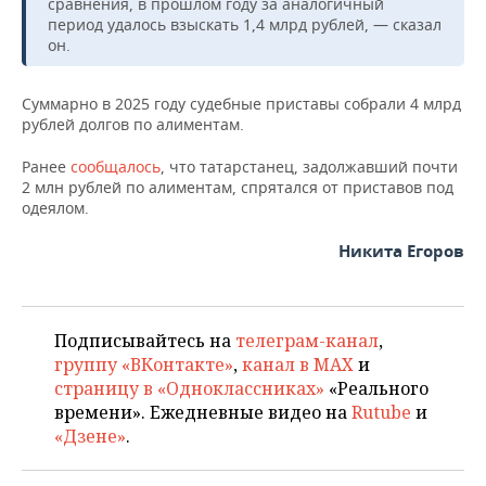
ВОДНЫЕ ВИДЫ СПОРТА
ОБРАЗОВАНИЕ
сравнения, в прошлом году за аналогичный
период удалось взыскать 1,4 млрд рублей, — сказал
он.
ХОККЕЙ С МЯЧОМ
ПРОИСШЕСТВИЯ
Суммарно в 2025 году судебные приставы собрали 4 млрд
рублей долгов по алиментам.
Ранее
сообщалось
, что татарстанец, задолжавший почти
2 млн рублей по алиментам, спрятался от приставов под
одеялом.
Никита Егоров
Подписывайтесь на
телеграм-канал
,
группу «ВКонтакте»
,
канал в MAX
и
страницу в «Одноклассниках»
«Реального
времени». Ежедневные видео на
Rutube
и
«Дзене»
.