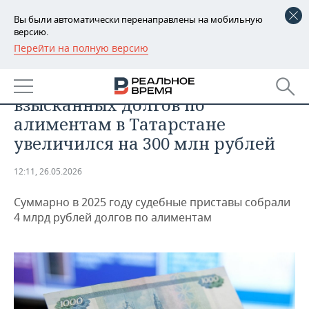
Вы были автоматически перенаправлены на мобильную
версию.
Перейти на полную версию
РЕГИОНЫ
ОБЩЕСТВО
С начала года объем
БАШКОРТОСТАН
НОВОСТИ
взысканных долгов по
ТАТАРСТАН
АНАЛИТИКА
алиментам в Татарстане
увеличился на 300 млн рублей
УДМУРТИЯ
НОВОСТИ АНАЛИТИКИ
ЭКОНОМИКА
12:11, 26.05.2026
ДЕКЛАРАЦИИ О ДОХОДАХ
НОВОСТИ ЭКОНОМИКИ
ПРОМЫШЛЕННОСТЬ
Суммарно в 2025 году судебные приставы собрали
КОРОЛИ ГОСЗАКАЗА ПФО
ФИНАНСЫ
НОВОСТИ
НЕДВИЖИМОСТЬ
4 млрд рублей долгов по алиментам
ПРОМЫШЛЕННОСТИ
ВУЗЫ ТАТАРСТАНА
БАНКИ
НОВОСТИ НЕДВИЖИМОСТИ
АВТО
АГРОПРОМ
КОМУ ПРИНАДЛЕЖАТ
БЮДЖЕТ
НОВОСТИ АВТО
БИЗНЕС
ТОРГОВЫЕ ЦЕНТРЫ
МАШИНОСТРОЕНИЕ
ТАТАРСТАНА
ИНВЕСТИЦИИ
НОВОСТИ БИЗНЕСА
ТЕХНОЛОГИИ