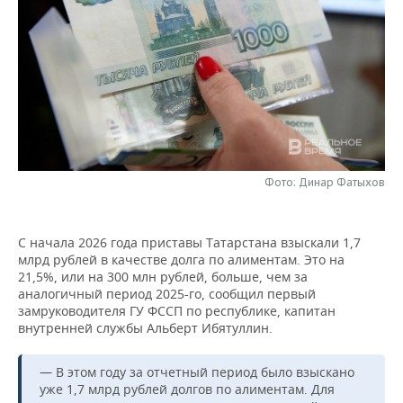
НЕФТЕХИМИЯ
РОЗНИЧНАЯ ТОРГОВЛЯ
НОВОСТИ ТЕХНОЛОГИЙ
МЕРОПРИЯТИЯ
НЕФТЬ
ТРАНСПОРТ
IT
НОВОСТИ МЕРОПРИЯТИЙ
СПОРТ
ОПК
УСЛУГИ
МЕДИА
ВЫЕЗДНАЯ РЕДАКЦИЯ
НОВОСТИ СПОРТА
ОБЩЕСТВО
ЭНЕРГЕТИКА
ТЕЛЕКОММУНИКАЦИИ
БИЗНЕС-БРАНЧИ
ФУТБОЛ
НОВОСТИ ОБЩЕСТВА
ФОТОГАЛЕРЕЯ
Фото: Динар Фатыхов
ONLINE-КОНФЕРЕНЦИИ
ХОККЕЙ
ВЛАСТЬ
СЮЖЕТЫ
ОТКРЫТАЯ ЛЕКЦИЯ
БАСКЕТБОЛ
ИНФРАСТРУКТУРА
СПРАВОЧНИК
С начала 2026 года приставы Татарстана взыскали 1,7
млрд рублей в качестве долга по алиментам. Это на
21,5%, или на 300 млн рублей, больше, чем за
ВОЛЕЙБОЛ
ИСТОРИЯ
СПИСОК ПЕРСОН
ПОЛНАЯ ВЕРСИЯ
аналогичный период 2025-го, сообщил первый
замруководителя ГУ ФССП по республике, капитан
КИБЕРСПОРТ
КУЛЬТУРА
СПИСОК КОМПАНИЙ
внутренней службы Альберт Ибятуллин.
ФИГУРНОЕ КАТАНИЕ
МЕДИЦИНА
— В этом году за отчетный период было взыскано
уже 1,7 млрд рублей долгов по алиментам. Для