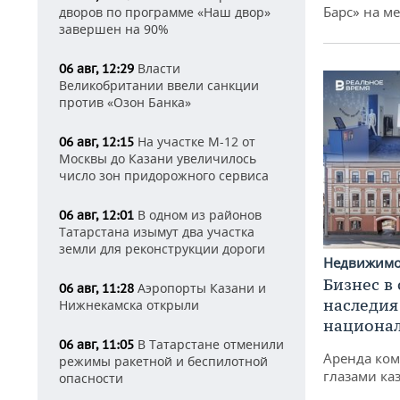
Барс» на ме
дворов по программе «Наш двор»
завершен на 90%
Власти
06 авг, 12:29
Великобритании ввели санкции
против «Озон Банка»
На участке М-12 от
06 авг, 12:15
Москвы до Казани увеличилось
число зон придорожного сервиса
В одном из районов
06 авг, 12:01
Татарстана изымут два участка
земли для реконструкции дороги
Недвижим
Бизнес в
Аэропорты Казани и
06 авг, 11:28
наследия
Нижнекамска открыли
национа
В Татарстане отменили
06 авг, 11:05
Аренда ко
режимы ракетной и беспилотной
глазами ка
опасности