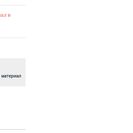
ал в
 материал