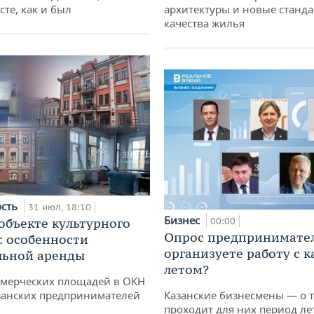
сте, как и был
архитектуры и новые станд
качества жилья
ость
31 июл, 18:10
Бизнес
 объекте культурного
00:00
Опрос предпринимател
: особенности
организуете работу с 
льной аренды
летом?
ммерческих площадей в ОКН
занских предпринимателей
Казанские бизнесмены — о т
проходит для них период ле