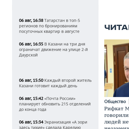
Татарстан в топ-5
06 авг, 16:38
регионов по бронированиям
ЧИТА
посуточных квартир в августе
В Казани на три дня
06 авг, 16:35
ограничат движение на улице 2-й
Даурской
Каждый второй житель
06 авг, 15:50
Казани готовит каждый день
«Почта России»
06 авг, 15:42
Общество
планирует обновить 215 отделений
Рифкат М
до конца года
говорили
людей нет
Экранизация «А зори
06 авг, 15:34
здесь тихие» сделала Карелию
незамен