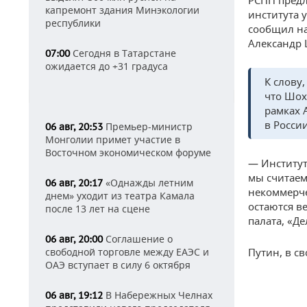
РСПП предл
капремонт здания Минэкологии
института 
республики
сообщил на
Александр
Сегодня в Татарстане
07:00
ожидается до +31 градуса
К слову
что Шох
рамках 
в Росси
Премьер-министр
06 авг, 20:53
Монголии примет участие в
Восточном экономическом форуме
— Институт
мы считаем
«Однажды летним
06 авг, 20:17
некоммерче
днем» уходит из театра Камала
остаются в
после 13 лет на сцене
палата, «Де
Соглашение о
06 авг, 20:00
свободной торговле между ЕАЭС и
Путин, в с
ОАЭ вступает в силу 6 октября
В Набережных Челнах
06 авг, 19:12