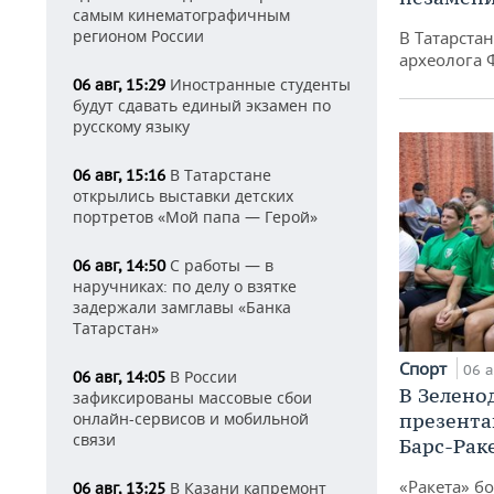
самым кинематографичным
регионом России
В Татарста
археолога 
Иностранные студенты
06 авг, 15:29
будут сдавать единый экзамен по
русскому языку
В Татарстане
06 авг, 15:16
открылись выставки детских
портретов «Мой папа — Герой»
С работы — в
06 авг, 14:50
наручниках: по делу о взятке
задержали замглавы «Банка
Татарстан»
Спорт
06 а
В России
06 авг, 14:05
В Зелено
зафиксированы массовые сбои
онлайн-сервисов и мобильной
презента
связи
Барс-Рак
«Ракета» б
В Казани капремонт
06 авг, 13:25