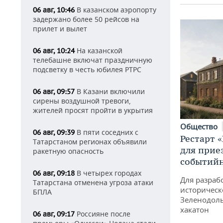
В казанском аэропорту
06 авг, 10:46
задержано более 50 рейсов на
прилет и вылет
На казанской
06 авг, 10:24
телебашне включат праздничную
подсветку в честь юбилея РТРС
В Казани включили
06 авг, 09:57
сирены воздушной тревоги,
жителей просят пройти в укрытия
Общество
В пяти соседних с
06 авг, 09:39
Рестарт 
Татарстаном регионах объявили
для прие
ракетную опасность
событий
В четырех городах
06 авг, 09:18
Для разраб
Татарстана отменена угроза атаки
историческ
БПЛА
Зеленодоль
хакатон
Россияне после
06 авг, 09:17