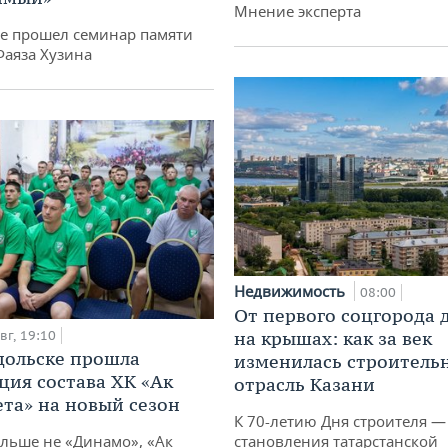
Мнение эксперта
не прошел семинар памяти
Фаяза Хузина
Недвижимость
08:00
От первого соцгорода 
вг, 19:10
на крышах: как за век
дольске прошла
изменилась строитель
ция состава ХК «Ак
отрасль Казани
ета» на новый сезон
К 70-летию Дня строителя —
ольше не «Динамо», «Ак
становления татарстанской