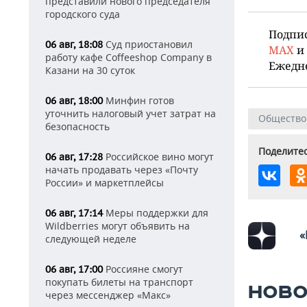
представили нового председателя
городского суда
Подпи
Суд приостановил
06 авг, 18:08
MAX
и
работу кафе Coffeeshop Company в
Ежедн
Казани на 30 суток
Минфин готов
06 авг, 18:00
уточнить налоговый учет затрат на
Общество
безопасность
Поделитес
Российское вино могут
06 авг, 17:28
начать продавать через «Почту
России» и маркетплейсы
Меры поддержки для
06 авг, 17:14
Wildberries могут объявить на
«
следующей неделе
Россияне смогут
06 авг, 17:00
покупать билеты на транспорт
НОВО
через мессенджер «Макс»