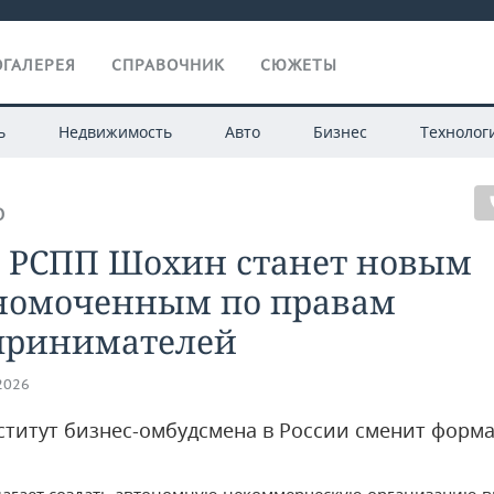
ГАЛЕРЕЯ
СПРАВОЧНИК
СЮЖЕТЫ
ь
Недвижимость
Авто
Бизнес
Технолог
О
а РСПП Шохин станет новым
номоченным по правам
принимателей
.2026
ститут бизнес-омбудсмена в России сменит форм