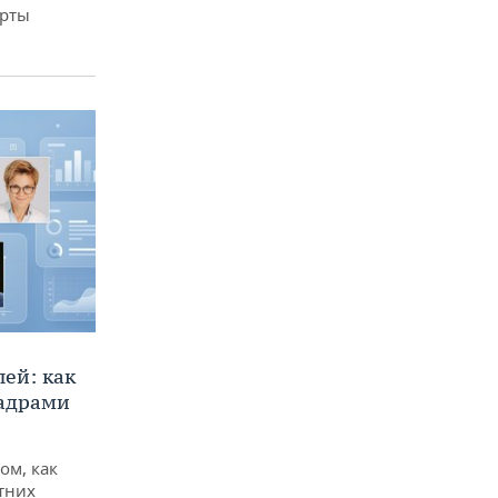
арты
ей: как
кадрами
ом, как
тних