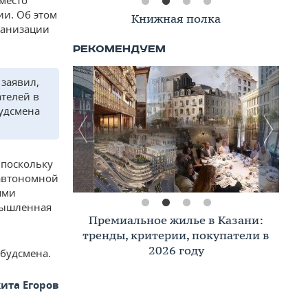
место
ии. Об этом
Книжная полка
ганизации
 заявил,
телей в
будсмена
 поскольку
 автономной
ями
мышленная
Премиальное жилье в Казани:
тренды, критерии, покупатели в
2026 году
мбудсмена.
ита Егоров