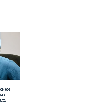
ением
ных
ать