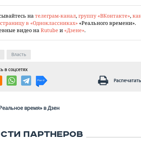
сывайтесь на
телеграм-канал
,
группу «ВКонтакте»
,
кан
страницу в «Одноклассниках»
«Реального времени».
евные видео на
Rutube
и
«Дзене»
.
Власть
ь в соцсетях
Распечатать
Реальное время» в Дзен
СТИ ПАРТНЕРОВ