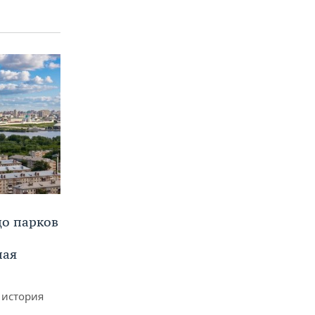
до парков
ная
 история