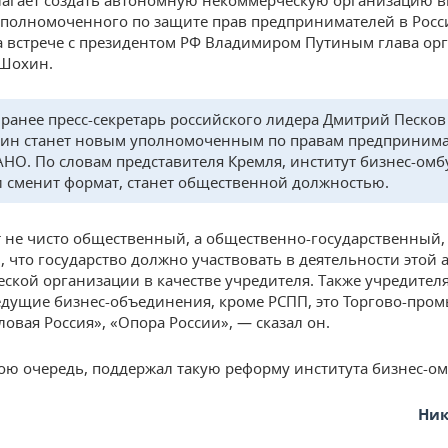
агает создать автономную некоммерческую организацию в
уполномоченного по защите прав предпринимателей в Росс
 встрече с президентом РФ Владимиром Путиным глава ор
 Шохин.
, ранее пресс-секретарь российского лидера Дмитрий Песков
ин станет новым уполномоченным по правам предпринима
АНО. По словам представителя Кремля, институт бизнес-ом
и сменит формат, станет общественной должностью.
 не чисто общественный, а общественно-государственный,
, что государство должно участвовать в деятельности этой
ской организации в качестве учредителя. Также учредител
едущие бизнес-объединения, кроме РСПП, это Торгово-про
ловая Россия», «Опора России», — сказал он.
вою очередь, поддержал такую реформу института бизнес-о
Ник