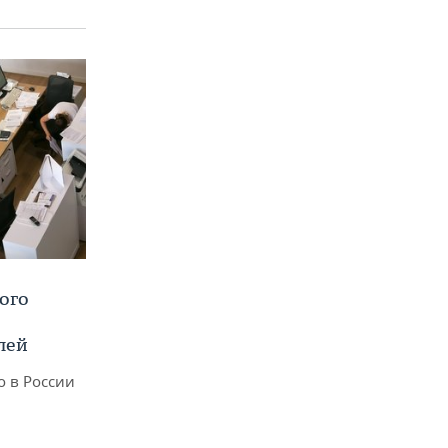
ого
лей
о в России