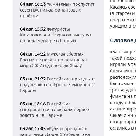
по вчерашн
ХК «Челны» пропустит
04 авг, 16:13
Касаясь сос
сезон ВХЛ из-за финансовых
(в старте) 
проблем
вчера смот
увидим в с
Фигуристы
04 авг, 15:32
Кагановская и Некрасов выступят
Силовое 
на челленджере в Японии
«Барсы» ре
Мужская сборная
04 авг, 14:22
такой подх
России не поедет на чемпионат
играли в т
мира 2027 года по волейболу
большинств
расположил
Российские прыгуны в
03 авг, 21:22
быстрыми п
воду взяли серебро на чемпионате
третье уда
Европы
фланга на 
с ходу в б
Российские
03 авг, 18:16
активизиро
синхронистки завоевали первое
Секач с Чи
золото ЧЕ в Париже
створ воро
остались в
«Рубин» арендовал
03 авг, 17:05
защитника сборной Узбекистана