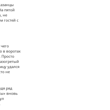
казанцы
На пятой
, не
м гостей с
 чего
о в воротах
. Просто
разогретый
мцу удался
кто не
едя ряд
сы» вновь
ул
.