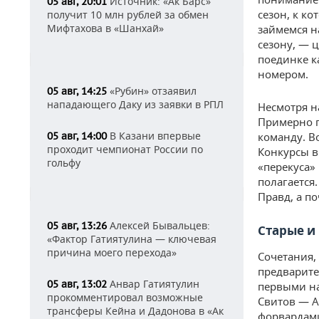
Источник: «Ак Барс»
05 авг, 20:01
сезон, к ко
получит 10 млн рублей за обмен
Мифтахова в «Шанхай»
займемся н
сезону, — 
поединке к
номером.
«Рубин» отзаявил
05 авг, 14:25
нападающего Даку из заявки в РПЛ
Несмотря н
Примерно 
В Казани впервые
05 авг, 14:00
команду. В
проходит чемпионат России по
Конкурсы в
гольфу
«перекуса» 
полагается.
Правд, а по
Алексей Бывальцев:
05 авг, 13:26
Старые и
«Фактор Гатиятулина — ключевая
причина моего перехода»
Сочетания,
предварите
Анвар Гатиятулин
05 авг, 13:02
первыми на
прокомментировал возможные
Свитов — А
трансферы Кейна и Дадонова в «Ак
форвардами