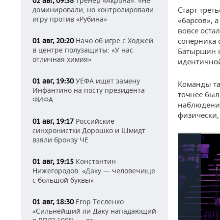
Тренер «Акрона»: «Не
02 авг, 09:58
доминировали, но контролировали
Старт трет
игру против «Рубина»
«барсов», 
вовсе оста
Начо об игре с Ходжей
соперника 
01 авг, 20:20
в центре полузащиты: «У нас
Батыршин н
отличная химия»
идентично
УЕФА ищет замену
01 авг, 19:30
Команды та
Инфантино на посту президента
точнее был
ФИФА
наблюдение
физически,
Российские
01 авг, 19:17
синхронистки Дорошко и Шмидт
взяли бронзу ЧЕ
Константин
01 авг, 19:15
Нижегородов: «Даку — человечище
с большой буквы»
Егор Тесленко:
01 авг, 18:30
«Сильнейший ли Даку нападающий