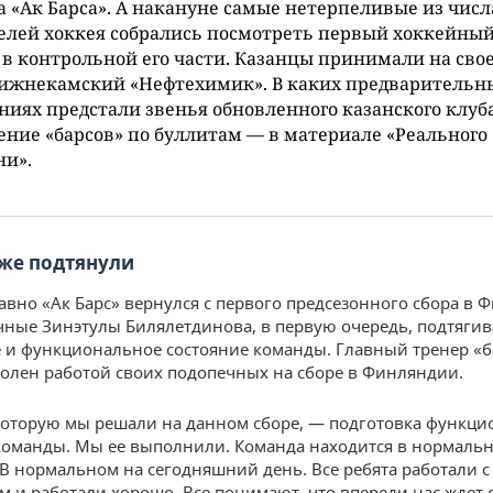
а «Ак Барса». А накануне самые нетерпеливые из числ
елей хоккея собрались посмотреть первый хоккейны
 в контрольной его части. Казанцы принимали на сво
нижнекамский «Нефтехимик». В каких предварительн
ниях предстали звенья обновленного казанского клуб
ние «барсов» по буллитам — в материале «Реального
ни».
же подтянули
авно «Ак Барс» вернулся с первого предсезонного сбора в 
чные Зинэтулы Билялетдинова, в первую очередь, подтяги
 и функциональное состояние команды. Главный тренер «б
волен работой своих подопечных на сборе в Финляндии.
которую мы решали на данном сборе, — подготовка функци
команды. Мы ее выполнили. Команда находится в нормаль
 В нормальном на сегодняшний день. Все ребята работали с
 и работали хорошо. Все понимают, что впереди нас ждет