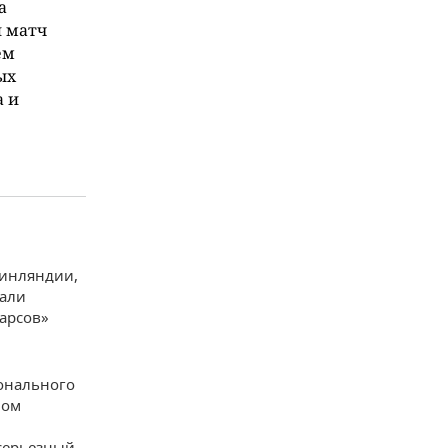
а
й матч
ем
ых
а и
Финляндии,
вали
арсов»
онального
ном
 серьезный