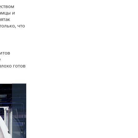
еством
камцы и
пятак
только, что
литов
е
плохо готов