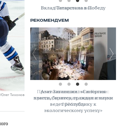
Вклад Татарстана в Победу
Азат Зиганшин: «Синергия
u/Олег Тихонов
власти, бизнеса, граждан и науки
ведет республику к
экологическому успеху»
ного