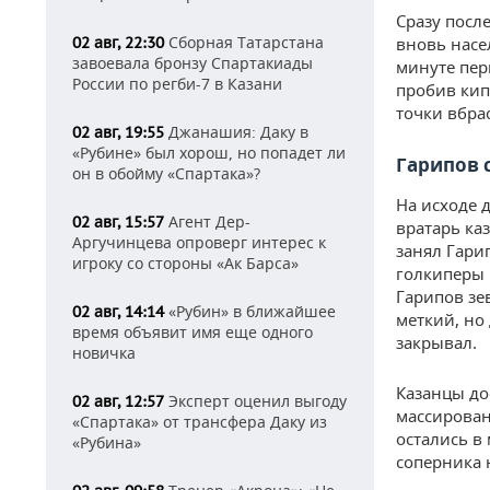
Сразу посл
Сборная Татарстана
02 авг, 22:30
вновь насе
завоевала бронзу Спартакиады
минуте пер
России по регби-7 в Казани
пробив кипе
точки вбра
Джанашия: Даку в
02 авг, 19:55
«Рубине» был хорош, но попадет ли
Гарипов 
он в обойму «Спартака»?
На исходе 
Агент Дер-
02 авг, 15:57
вратарь каз
Аргучинцева опроверг интерес к
занял Гари
игроку со стороны «Ак Барса»
голкиперы 
Гарипов зе
«Рубин» в ближайшее
02 авг, 14:14
меткий, но
время объявит имя еще одного
закрывал.
новичка
Казанцы до
Эксперт оценил выгоду
02 авг, 12:57
массирован
«Спартака» от трансфера Даку из
остались в
«Рубина»
соперника 