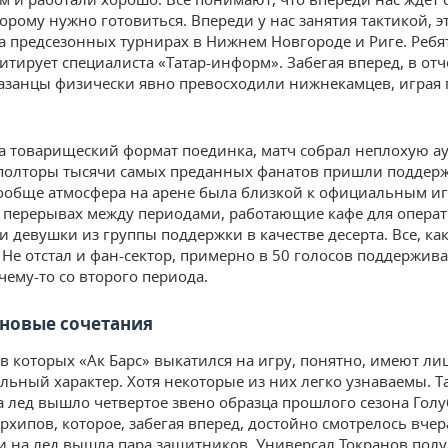
торому нужно готовиться. Впереди у нас занятия тактикой, 
а предсезонных турнирах в Нижнем Новгороде и Риге. Ребя
цитирует специалиста «Татар-информ». Забегая вперед, в от
азанцы физически явно превосходили нижнекамцев, играя
а товарищеский формат поединка, матч собрал неплохую а
полторы тысячи самых преданных фанатов пришли поддер
ообще атмосфера на арене была близкой к официальным иг
 перерывах между периодами, работающие кафе для опера
и девушки из группы поддержки в качестве десерта. Все, ка
 Не отстал и фан-сектор, примерно в 50 голосов поддержива
чему-то со второго периода.
 новые сочетания
 в которых «Ак Барс» выкатился на игру, понятно, имеют л
льный характер. Хотя некоторые из них легко узнаваемы. Та
 лед вышло четвертое звено образца прошлого сезона Гол
рхипов, которое, забегая вперед, достойно смотрелось вчер
 на лед вышла пара защитников. Универсал Токранов полу