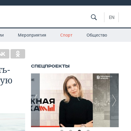
EN
ии
Мероприятия
Спорт
Общество
ть-
вую