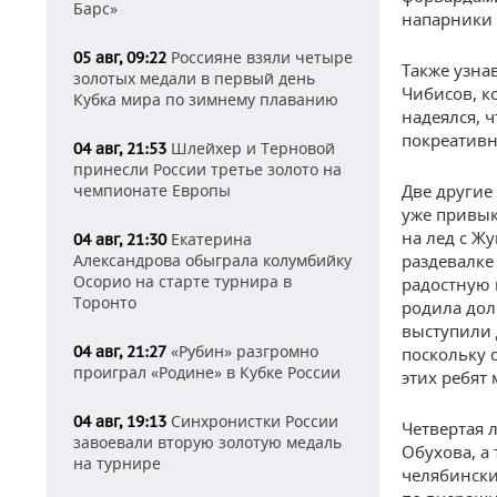
Барс»
напарники
Россияне взяли четыре
05 авг, 09:22
Также узна
золотых медали в первый день
Чибисов, к
Кубка мира по зимнему плаванию
надеялся, 
покреативн
Шлейхер и Терновой
04 авг, 21:53
принесли России третье золото на
чемпионате Европы
Две другие
уже привык
на лед с Жу
Екатерина
04 авг, 21:30
Александрова обыграла колумбийку
раздевалке
Осорио на старте турнира в
радостную 
Торонто
родила дол
выступили 
«Рубин» разгромно
04 авг, 21:27
поскольку 
проиграл «Родине» в Кубке России
этих ребят
Синхронистки России
04 авг, 19:13
Четвертая 
завоевали вторую золотую медаль
Обухова, а
на турнире
челябински