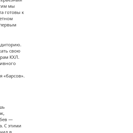
этим мы
та готовы к
четном
 первым
удиторию.
жать свою
рам КХЛ.
тивного
к
я «барсов».
ишь
к,
убев —
а. С этими
чил в