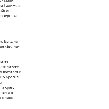
оказали.
или Галимов
Пайгин
наверняка
й. Вряд ли
ные «Билла»
чев
и за
ватили уже
выкатился с
щно бросил
цы
ти сразу
чал и в
ы вновь