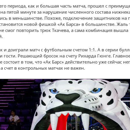
ьего периода, как и большая часть матча, прошел с преимущ
а на пятой минуте за нарушение численного состава нижне
лись в меньшинстве. Похоже, подключение защитников на 
становится новой фишкой «Ак Барса» в большинстве. Жаль 
е смог повторить трюк Ткачева, а сама комбинация вышла
й.
к и доиграли матч с футбольным счетом 1:1. А в серии бул
и гости. Решающий бросок на счету Рихарда Гюнге. Главно
 состоит в том, что «Ак Барс» действительно уже сейчас не
 а счет в контрольных матчах не важен.