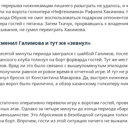
е перерыва нижнекамцам лишнего разыграть не удалось, и 
ли на ворота голкипера «Нефтехимика» Рафаэля Хакимова. 
иода Обухов не смог воспользоваться подарком оппонентов
ра гостей с пятачка. Затем Ткачук, прорвавшись к владения
сывания, не сумел переиграть Хакимова.
сменил Галимова и тут же «зевнул»
десятой минуты периода заигрался с шайбой Галимов, после
анского клуба толкнул на борт форварда гостей. Тут же мест
пов. Вряд ли это было связано с вышеупомянутым эпизодом
получили равное игровое время в отчетной игре. И тут не 
внул бросок от Константина Макарова. Да, выстрел нижнека
 до ворот было прилично, а обзор казанскому голкиперу ни
статочно оперативно перевели игру к воротам гостей, пров
ных атак. Однако за четыре минуты до конца периода «бар
 меньшинстве. Это Абросимов в безобидной ситуации толкн
на борт. Впрочем, гости из этой ситуации ничего не выжали