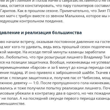
ей игре Глинкин и Попов ничего сверхъестественного не п
тава, остается констатировать, что пару голкиперов состав
и Гарипов. Как в прошлом сезоне. Примечательно, что Зият 
рел матч с трибун вместе со звеном Малыхина, которое мы 
ледующем контрольном поединке.
давление и реализация большинства
зво начали встречу, оказывая постоянное давление на госте
од мог кого-то удивить, ведь весь прошлый сезон подопеч
акой манере. На исходе пятой минуты казанцы заработали
о. Любопытно, что при розыгрыше лишнего Владимир Тка
ся на позиции защитника. Вообще, нижнекамцы не успевал
еремещениями «барсов» и за 6 минут до конца периода сх
ление подряд. И оно привело к заброшенной шайбе. Ткачев 
пятак с позиции защитника и, получив пас от Чибисова, мо
лижнюю девятку — 1:0. После пропущенного гола нижнекам
вались и тоже получили попытку реализации лишнего. Поч
бисовым убежали в контратаку два в одного, но чех пожадни
т не попал. А на последней секунде первого периода казанц
 меньшинстве.