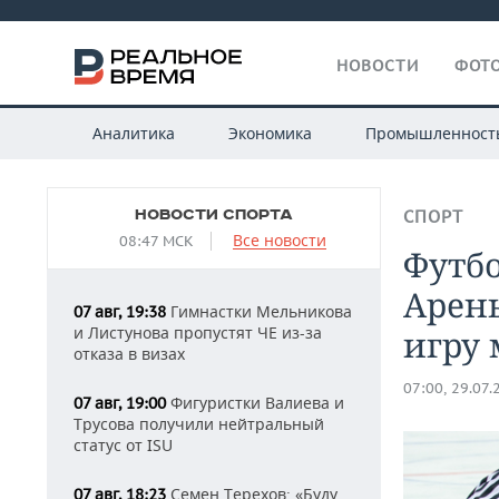
НОВОСТИ
ФОТО
Аналитика
Экономика
Промышленност
НОВОСТИ СПОРТА
СПОРТ
Все новости
08:47 МСК
Футбо
Арены
Гимнастки Мельникова
07 авг, 19:38
и Листунова пропустят ЧЕ из-за
игру
отказа в визах
07:00, 29.07.
Фигуристки Валиева и
07 авг, 19:00
Трусова получили нейтральный
статус от ISU
Семен Терехов: «Буду
07 авг, 18:23