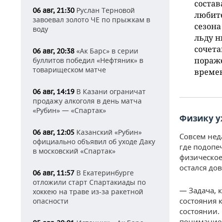
состав
Руслан Терновой
06 авг, 21:30
любит
завоевал золото ЧЕ по прыжкам в
сезона
воду
льду 
сочета
«Ак Барс» в серии
06 авг, 20:38
пораже
буллитов победил «Нефтяник» в
товарищеском матче
време
В Казани ограничат
06 авг, 14:19
продажу алкоголя в день матча
«Рубин» — «Спартак»
Физику у
Казанский «Рубин»
06 авг, 12:05
Совсем нед
официально объявил об уходе Даку
где подопе
в московский «Спартак»
физическое
остался до
В Екатеринбурге
06 авг, 11:57
отложили старт Спартакиады по
— Задача, 
хоккею на траве из-за ракетной
состояния 
опасности
состоянии.
пониманием