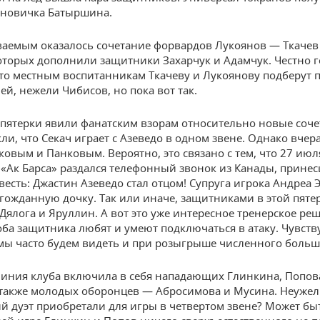
 новичка Батыршина.
ваемым оказалось сочетание форвардов Лукоянов — Ткаче
оторых дополнили защитники Захарчук и Адамчук. Честно г
что местным воспитанникам Ткачеву и Лукоянову подберут 
ей, нежели Чибисов, но пока вот так.
 пятерки явили фанатским взорам относительно новые соч
ли, что Секач играет с Азеведо в одном звене. Однако вчер
ковым и Панковым. Вероятно, это связано с тем, что 27 июл
 «Ак Барса» раздался телефонный звонок из Канады, прине
весть: Джастин Азеведо стал отцом! Супруга игрока Андреа 
гожданную дочку. Так или иначе, защитниками в этой пяте
Дялога и Яруллин. А вот это уже интересное тренерское ре
оба защитника любят и умеют подключаться в атаку. Чувству
 мы часто будем видеть и при розыгрыше численного больш
линия клуба включила в себя нападающих Глинкина, Попов
 также молодых оборонцев — Абросимова и Мусина. Неуже
й дуэт приобретали для игры в четвертом звене? Может быт