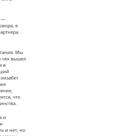
в —
оворя, я
партнера
етания. Мы
а чех вышел
я в
сший
Элизабет
рке
шение,
ется, что
инства.
а и
ли
ь и нет, но