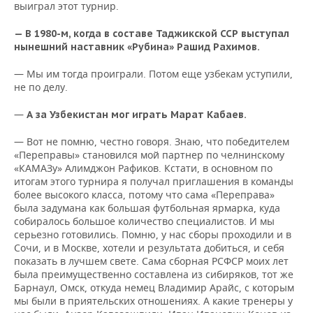
выиграл этот турнир.
— В 1980-м, когда в составе Таджикской ССР выступал
нынешний наставник «Рубина» Рашид Рахимов.
— Мы им тогда проиграли. Потом еще узбекам уступили,
не по делу.
—
А за Узбекистан мог играть Марат Кабаев.
— Вот не помню, честно говоря. Знаю, что победителем
«Переправы» становился мой партнер по челнинскому
«КАМАЗу» Алимджон Рафиков. Кстати, в основном по
итогам этого турнира я получал приглашения в команды
более высокого класса, потому что сама «Переправа»
была задумана как большая футбольная ярмарка, куда
собиралось большое количество специалистов. И мы
серьезно готовились. Помню, у нас сборы проходили и в
Сочи, и в Москве, хотели и результата добиться, и себя
показать в лучшем свете. Сама сборная РСФСР моих лет
была преимущественно составлена из сибиряков, тот же
Барнаул, Омск, откуда немец Владимир Арайс, с которым
мы были в приятельских отношениях. А какие тренеры у