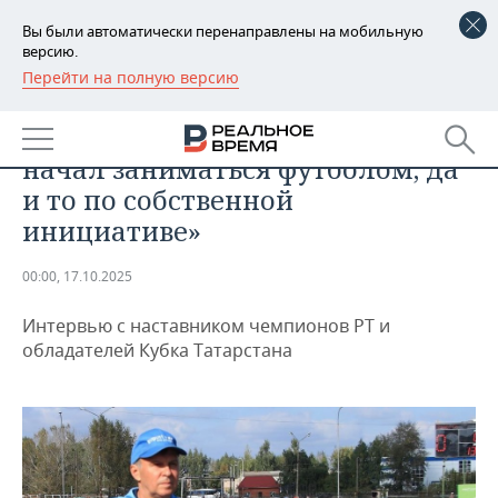
Вы были автоматически перенаправлены на мобильную
версию.
Перейти на полную версию
РЕГИОНЫ
СПОРТ
Владимир Барышев: «Поздно
БАШКОРТОСТАН
НОВОСТИ
начал заниматься футболом, да
ТАТАРСТАН
АНАЛИТИКА
и то по собственной
инициативе»
УДМУРТИЯ
НОВОСТИ АНАЛИТИКИ
ЭКОНОМИКА
00:00, 17.10.2025
ДЕКЛАРАЦИИ О ДОХОДАХ
НОВОСТИ ЭКОНОМИКИ
ПРОМЫШЛЕННОСТЬ
Интервью с наставником чемпионов РТ и
КОРОЛИ ГОСЗАКАЗА ПФО
ФИНАНСЫ
НОВОСТИ
НЕДВИЖИМОСТЬ
обладателей Кубка Татарстана
ПРОМЫШЛЕННОСТИ
ВУЗЫ ТАТАРСТАНА
БАНКИ
НОВОСТИ НЕДВИЖИМОСТИ
АВТО
АГРОПРОМ
КОМУ ПРИНАДЛЕЖАТ
БЮДЖЕТ
НОВОСТИ АВТО
БИЗНЕС
ТОРГОВЫЕ ЦЕНТРЫ
МАШИНОСТРОЕНИЕ
ТАТАРСТАНА
ИНВЕСТИЦИИ
НОВОСТИ БИЗНЕСА
ТЕХНОЛОГИИ