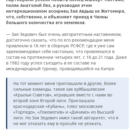
поляк Анатолий Лех, а руководил этим
интернационалом ассириец Зая Авдыш из Житомира,
что, собственно, и объясняет приезд в Челны
большого количества его земляков.
— Зая Зедович был очень авторитетным наставником,
достаточно сказать, что по его рекомендации меня
привлекли в 18 лет в сборную РСФСР, где я уже сам
зарекомендовал себя настолько, что привлекался в
состав на протяжении четырех лет, с 18 до 21 года. Даже
в 1982 году успел съездить в ее составе на
международный турнир, проводившийся на Кипре.
На тот момент меня приглашали в другие, более
сильные команды, такие как куйбышевские
«Крылья Советов», игравшие вместе с нами во
второй зоне Второй лиги. Приглашала
краснодарская «Кубань», плюс московские
«Торпедо», «Локомотив» и «Динамо» из Высшей
лиги. Но Зая Зедович имел такой авторитет, что я
не мог отказать ему в просьбе не уезжать.