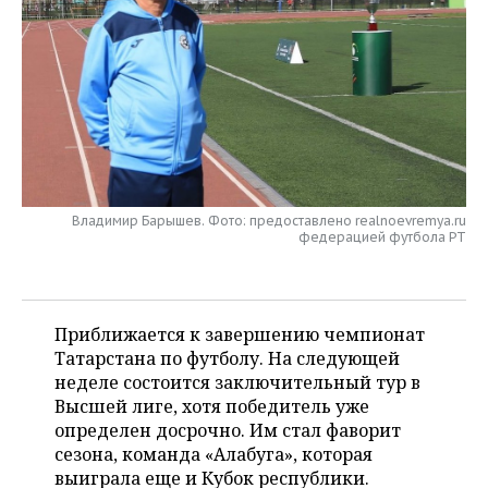
НЕФТЕХИМИЯ
РОЗНИЧНАЯ ТОРГОВЛЯ
НОВОСТИ ТЕХНОЛОГИЙ
МЕРОПРИЯТИЯ
НЕФТЬ
ТРАНСПОРТ
IT
НОВОСТИ МЕРОПРИЯТИЙ
СПОРТ
ОПК
УСЛУГИ
МЕДИА
ВЫЕЗДНАЯ РЕДАКЦИЯ
НОВОСТИ СПОРТА
ОБЩЕСТВО
ЭНЕРГЕТИКА
ТЕЛЕКОММУНИКАЦИИ
БИЗНЕС-БРАНЧИ
ФУТБОЛ
НОВОСТИ ОБЩЕСТВА
ФОТОГАЛЕРЕЯ
Владимир Барышев. Фото: предоставлено realnoevremya.ru
федерацией футбола РТ
ONLINE-КОНФЕРЕНЦИИ
ХОККЕЙ
ВЛАСТЬ
СЮЖЕТЫ
ОТКРЫТАЯ ЛЕКЦИЯ
БАСКЕТБОЛ
ИНФРАСТРУКТУРА
СПРАВОЧНИК
Приближается к завершению чемпионат
ВОЛЕЙБОЛ
ИСТОРИЯ
СПИСОК ПЕРСОН
ПОЛНАЯ ВЕРСИЯ
Татарстана по футболу. На следующей
неделе состоится заключительный тур в
КИБЕРСПОРТ
КУЛЬТУРА
СПИСОК КОМПАНИЙ
Высшей лиге, хотя победитель уже
определен досрочно. Им стал фаворит
ФИГУРНОЕ КАТАНИЕ
МЕДИЦИНА
сезона, команда «Алабуга», которая
выиграла еще и Кубок республики.