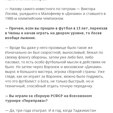
— Назову самого известного по титулам — Виктора
Лосева, ушедшего к Малофееву в «Динамо» и ставшего в
1988-м олимпийским чемпионом.
— Причем, если вы пришли в футбол в 13 лет, переехав
в Челны и начав играть на двором уровне, то Лосев
вообще лыжник.
— Вроде бы даже у него прозвище было такое же.
Изначально он был скоростной, выносливый, бежал по
своему флангу обороны, затем уже либо бил, либо
пасовал, то есть особо футбольной мысли в действиях не
было. Но затем через Воронеж и московское «Динамо»
вырос в большого мастера, игрока сборной страны. Уже
глядя, как он играет за Воронеж, можно было подумать,
что это футболист о Бога, не только быстрый, но и
техничный, способный отдать точную передачку.
— Вы играли за сборную РСФСР на Всесоюзном
турнире «Переправа»?
— Да, три года отыграл. И в год, когда Таджикистан