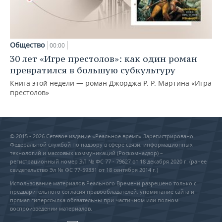
Общество
00:00
30 лет «Игре престолов»: как один роман
превратился в большую субкультуру
Книга этой недели — роман Джорджа Р. Р. Мартина «Игра
престолов»
© 2015 - 2026 Сетевое издание «Реальное время» Зарегистрировано
Федеральной службой по надзору в сфере связи, информационных
технологий и массовых коммуникаций (Роскомнадзор) –
регистрационный номер ЭЛ № ФС 77 - 79627 от 18 декабря 2020 г. (ранее
свидетельство Эл № ФС 77-59331 от 18 сентября 2014 г.)
Использование материалов Реального Времени разрешено только с
предварительного согласия правообладателей, упоминание сайта и
прямая гиперссылка обязательны при частичном или полном
воспроизведении материалов.