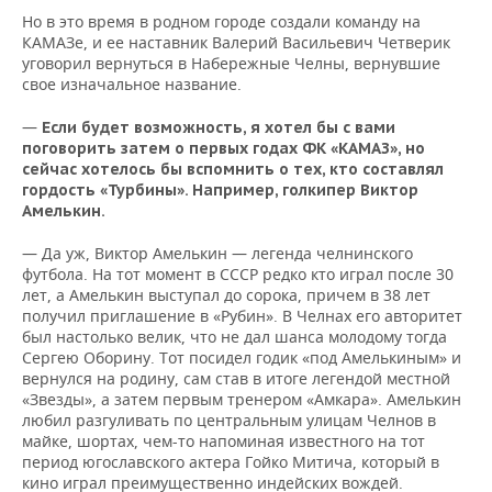
Но в это время в родном городе создали команду на
КАМАЗе, и ее наставник Валерий Васильевич Четверик
уговорил вернуться в Набережные Челны, вернувшие
свое изначальное название.
—
Если будет возможность, я хотел бы с вами
поговорить затем о первых годах ФК «КАМАЗ», но
сейчас хотелось бы вспомнить о тех, кто составлял
гордость «Турбины». Например, голкипер Виктор
Амелькин.
— Да уж, Виктор Амелькин — легенда челнинского
футбола. На тот момент в СССР редко кто играл после 30
лет, а Амелькин выступал до сорока, причем в 38 лет
получил приглашение в «Рубин». В Челнах его авторитет
был настолько велик, что не дал шанса молодому тогда
Сергею Оборину. Тот посидел годик «под Амелькиным» и
вернулся на родину, сам став в итоге легендой местной
«Звезды», а затем первым тренером «Амкара». Амелькин
любил разгуливать по центральным улицам Челнов в
майке, шортах, чем-то напоминая известного на тот
период югославского актера Гойко Митича, который в
кино играл преимущественно индейских вождей.