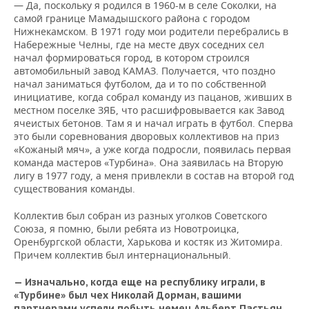
— Да, поскольку я родился в 1960-м в селе Соколки, на
самой границе Мамадышского района с городом
Нижнекамском. В 1971 году мои родители перебрались в
Набережные Челны, где на месте двух соседних сел
начал формироваться город, в котором строился
автомобильный завод КАМАЗ. Получается, что поздно
начал заниматься футболом, да и то по собственной
инициативе, когда собрал команду из пацанов, живших в
местном поселке ЗЯБ, что расшифровывается как Завод
ячеистых бетонов. Там я и начал играть в футбол. Сперва
это были соревнования дворовых коллективов на приз
«Кожаный мяч», а уже когда подросли, появилась первая
команда мастеров «Турбина». Она заявилась на Вторую
лигу в 1977 году, а меня привлекли в состав на второй год
существования команды.
Коллектив был собран из разных уголков Советского
Союза, я помню, были ребята из Новотроицка,
Оренбургской области, Харькова и костяк из Житомира.
Причем коллектив был интернациональный.
— Изначально, когда еще на республику играли, в
«Турбине» был чех Николай Дорман, вашими
партнерами успели побыть немец Альберт Пастьян,