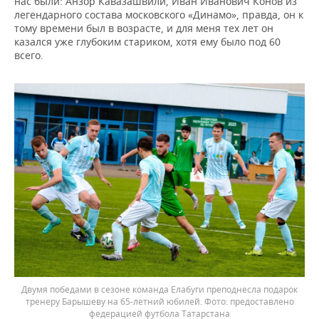
нас были: Анзор Кавазашвили, Иван Иванович Конов из
легендарного состава московского «Динамо», правда, он к
тому времени был в возрасте, и для меня тех лет он
казался уже глубоким стариком, хотя ему было под 60
всего.
Двумя победами в сезоне команда Елабуги преподнесла подарок
тренеру Барышеву на 65-летний юбилей.
предоставлено
федерацией футбола Татарстана