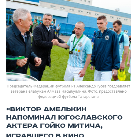
Председатель Федерации футбола РТ Александр Гусев поздравляет
ветерана елабужан Алмаза Насыбуллина.
предоставлено
федерацией футбола Татарстана
«ВИКТОР АМЕЛЬКИН
НАПОМИНАЛ ЮГОСЛАВСКОГО
АКТЕРА ГОЙКО МИТИЧА,
ИГРАВШЕГО
В КИНО