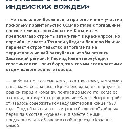
ИНДЕЙСКИХ ВОЖДЕЙ»
— Не только при Брежневе, а при его личном участии,
поскольку правительство СССР во главе с тогдашним
премьер-министром Алексеем Косыгиным
предполагало строить автогигант в Красноярске. Но
партийные власти Татарии убедили Леонида Ильича
перенести строительство автогиганта на
территорию нашей республики, чтобы развить
Закамский регион. И Леонид Ильич переубедил
соратников по Политбюро, тем самым став крестным
отцом вашего родного города.
— Любопытно. Касаемо меня, то в 1986 году у меня умер
папа, мама оставалась в Брежневе одна, и я вернулся в
родной город и команду, поиграв до момента, когда ее
закрыли, потому что предприятие «КамГэсЭнергострой»
отказалось содержать команду мастеров в конце 1987
года. Тогда большая часть игроков бывшей «Турбины»
перешла в состав «Рубина», и я вместе с ними,
предварительно обговорив свой переезд в Казань с
мамой.