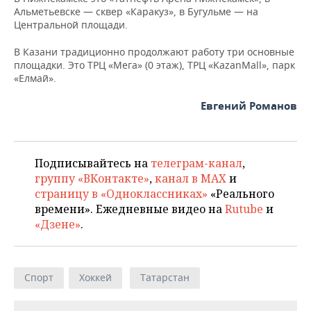
ВОДНЫЕ ВИДЫ СПОРТА
ОБРАЗОВАНИЕ
Альметьевске — сквер «Каракуз», в Бугульме — на
Центральной площади.
ХОККЕЙ С МЯЧОМ
ПРОИСШЕСТВИЯ
В Казани традиционно продолжают работу три основные
площадки. Это ТРЦ «Мега» (0 этаж), ТРЦ «KazanMall», парк
«Елмай».
Евгений Романов
Подписывайтесь на
телеграм-канал
,
группу «ВКонтакте»
,
канал в MAX
и
страницу в «Одноклассниках»
«Реального
времени». Ежедневные видео на
Rutube
и
«Дзене»
.
Спорт
Хоккей
Татарстан