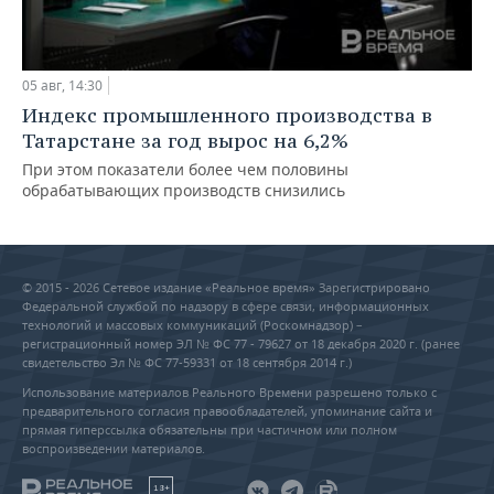
05 авг, 14:30
Индекс промышленного производства в
Татарстане за год вырос на 6,2%
При этом показатели более чем половины
обрабатывающих производств снизились
© 2015 - 2026 Сетевое издание «Реальное время» Зарегистрировано
Федеральной службой по надзору в сфере связи, информационных
технологий и массовых коммуникаций (Роскомнадзор) –
регистрационный номер ЭЛ № ФС 77 - 79627 от 18 декабря 2020 г. (ранее
свидетельство Эл № ФС 77-59331 от 18 сентября 2014 г.)
Использование материалов Реального Времени разрешено только с
предварительного согласия правообладателей, упоминание сайта и
прямая гиперссылка обязательны при частичном или полном
воспроизведении материалов.
18+