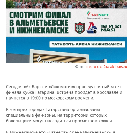
НЕФТЕХИМИЯ
РОЗНИЧНАЯ ТОРГОВЛЯ
НОВОСТИ ТЕХНОЛОГИЙ
МЕРОПРИЯТИЯ
НЕФТЬ
ТРАНСПОРТ
IT
НОВОСТИ МЕРОПРИЯТИЙ
СПОРТ
ОПК
УСЛУГИ
МЕДИА
ВЫЕЗДНАЯ РЕДАКЦИЯ
НОВОСТИ СПОРТА
ОБЩЕСТВО
ЭНЕРГЕТИКА
ТЕЛЕКОММУНИКАЦИИ
БИЗНЕС-БРАНЧИ
ФУТБОЛ
НОВОСТИ ОБЩЕСТВА
ФОТОГАЛЕРЕЯ
ONLINE-КОНФЕРЕНЦИИ
ХОККЕЙ
ВЛАСТЬ
СЮЖЕТЫ
Фото:
взято с сайта ak-bars.ru
ОТКРЫТАЯ ЛЕКЦИЯ
БАСКЕТБОЛ
ИНФРАСТРУКТУРА
СПРАВОЧНИК
Сегодня «Ак Барс» и «Локомотив» проведут пятый матч
финала Кубка Гагарина. Встреча пройдет в Ярославле и
ВОЛЕЙБОЛ
ИСТОРИЯ
СПИСОК ПЕРСОН
ПОЛНАЯ ВЕРСИЯ
начнется в 19:00 по московскому времени.
КИБЕРСПОРТ
КУЛЬТУРА
СПИСОК КОМПАНИЙ
В четырех городах Татарстана организованы
специальные фан-зоны, на территории которых
ФИГУРНОЕ КАТАНИЕ
МЕДИЦИНА
болельщики могут насладиться просмотром хоккея.
В Нижнекамске это «Татнефть Арена Нижнекамск», в