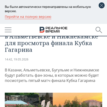
Вы были автоматически перенаправлены на мобильную
версию.
Перейти на полную версию
РЕГИОНЫ
СПОРТ
«Ак Барс» организовал фан-зоны
БАШКОРТОСТАН
НОВОСТИ
в Альметьевске и Нижнекамске
ТАТАРСТАН
АНАЛИТИКА
для просмотра финала Кубка
Гагарина
УДМУРТИЯ
НОВОСТИ АНАЛИТИКИ
ЭКОНОМИКА
14:42, 19.05.2026
ДЕКЛАРАЦИИ О ДОХОДАХ
НОВОСТИ ЭКОНОМИКИ
ПРОМЫШЛЕННОСТЬ
В Казани, Альметьевске, Бугульме и Нижнекамске
КОРОЛИ ГОСЗАКАЗА ПФО
ФИНАНСЫ
НОВОСТИ
НЕДВИЖИМОСТЬ
будут работать фан-зоны, в которых можно будет
ПРОМЫШЛЕННОСТИ
посмотреть пятый матч финала Кубка Гагарина
ВУЗЫ ТАТАРСТАНА
БАНКИ
НОВОСТИ НЕДВИЖИМОСТИ
АВТО
АГРОПРОМ
КОМУ ПРИНАДЛЕЖАТ
БЮДЖЕТ
НОВОСТИ АВТО
БИЗНЕС
ТОРГОВЫЕ ЦЕНТРЫ
МАШИНОСТРОЕНИЕ
ТАТАРСТАНА
ИНВЕСТИЦИИ
НОВОСТИ БИЗНЕСА
ТЕХНОЛОГИИ