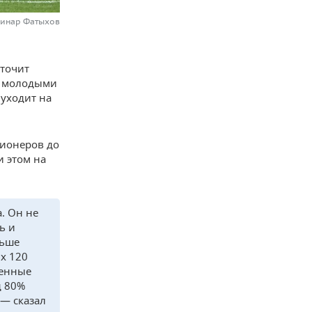
Динар Фатыхов
сточит
с молодыми
 уходит на
гионеров до
и этом на
. Он не
ь и
ньше
их 120
венные
д 80%
 — сказал