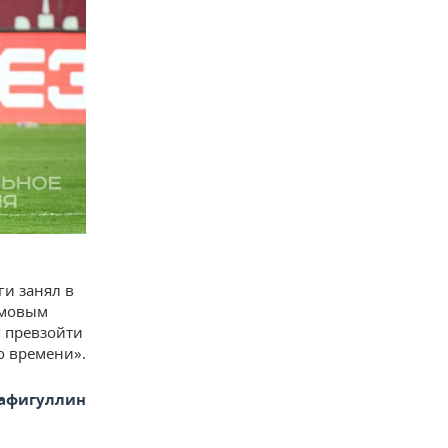
ги занял в
имовым
 превзойти
о времени».
афигуллин