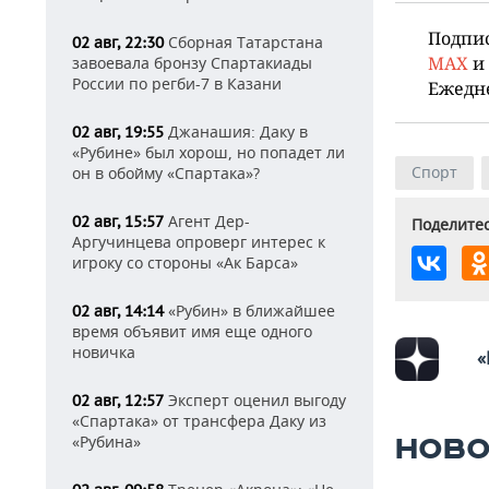
Подпи
Сборная Татарстана
02 авг, 22:30
MAX
и
завоевала бронзу Спартакиады
России по регби-7 в Казани
Ежедн
Джанашия: Даку в
02 авг, 19:55
«Рубине» был хорош, но попадет ли
Спорт
он в обойму «Спартака»?
Агент Дер-
02 авг, 15:57
Поделитес
Аргучинцева опроверг интерес к
игроку со стороны «Ак Барса»
«Рубин» в ближайшее
02 авг, 14:14
время объявит имя еще одного
новичка
«
Эксперт оценил выгоду
02 авг, 12:57
«Спартака» от трансфера Даку из
«Рубина»
НОВО