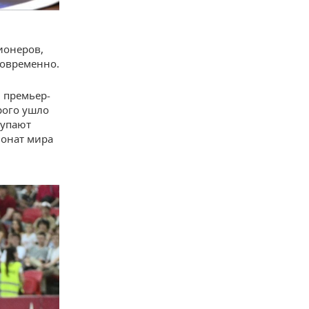
ионеров,
новременно.
 премьер-
рого ушло
тупают
ионат мира