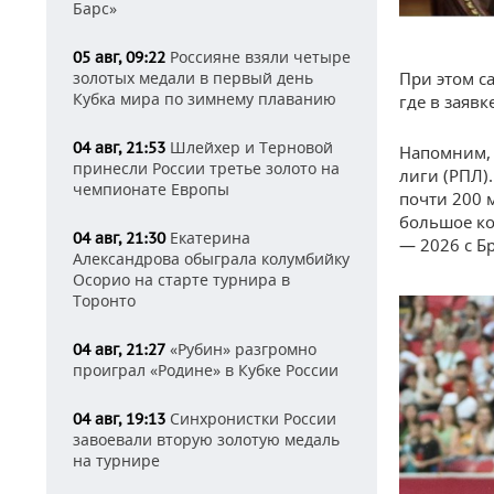
Барс»
Россияне взяли четыре
05 авг, 09:22
золотых медали в первый день
При этом с
Кубка мира по зимнему плаванию
где в заяв
Шлейхер и Терновой
04 авг, 21:53
Напомним, 
принесли России третье золото на
лиги (РПЛ)
чемпионате Европы
почти 200 
большое ко
Екатерина
04 авг, 21:30
— 2026 с Б
Александрова обыграла колумбийку
Осорио на старте турнира в
Торонто
«Рубин» разгромно
04 авг, 21:27
проиграл «Родине» в Кубке России
Синхронистки России
04 авг, 19:13
завоевали вторую золотую медаль
на турнире