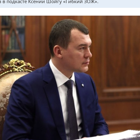
в в подкасте Ксении Шойгу «Гибкий ЗОЖ».