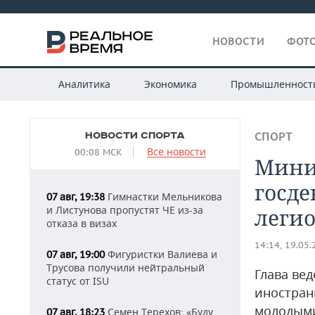
НОВОСТИ
ФОТО
Аналитика
Экономика
Промышленност
НОВОСТИ СПОРТА
СПОРТ
Все новости
00:08 МСК
Минис
госде
Гимнастки Мельникова
07 авг, 19:38
и Листунова пропустят ЧЕ из-за
легио
отказа в визах
14:14, 19.05
Фигуристки Валиева и
07 авг, 19:00
Трусова получили нейтральный
Глава ве
статус от ISU
иностран
молодым
Семен Терехов: «Буду
07 авг, 18:23