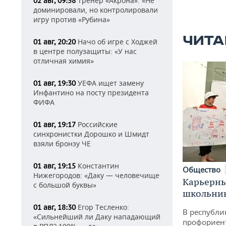
Тренер «Акрона»: «Не
02 авг, 09:58
доминировали, но контролировали
игру против «Рубина»
ЧИТА
Начо об игре с Ходжей
01 авг, 20:20
в центре полузащиты: «У нас
отличная химия»
УЕФА ищет замену
01 авг, 19:30
Инфантино на посту президента
ФИФА
Российские
01 авг, 19:17
синхронистки Дорошко и Шмидт
взяли бронзу ЧЕ
Константин
01 авг, 19:15
Общество
Нижегородов: «Даку — человечище
Карьерны
с большой буквы»
школьни
Егор Тесленко:
01 авг, 18:30
В республи
«Сильнейший ли Даку нападающий
профориен