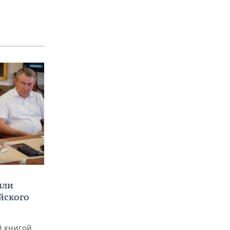
или
йского
й книгой