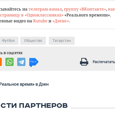
сывайтесь на
телеграм-канал
,
группу «ВКонтакте»
,
кан
страницу в «Одноклассниках»
«Реального времени».
евные видео на
Rutube
и
«Дзене»
.
Футбол
Общество
Татарстан
ь в соцсетях
Распечатать
Реальное время» в Дзен
СТИ ПАРТНЕРОВ