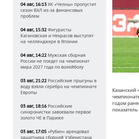
ХК «Челны» пропустит
04 авг, 16:13
сезон ВХЛ из-за финансовых
проблем
Фигуристы
04 авг, 15:32
Кагановская и Некрасов выступят
на челленджере в Японии
Мужская сборная
04 авг, 14:22
России не поедет на чемпионат
мира 2027 года по волейболу
Российские прыгуны в
03 авг, 21:22
воду взяли серебро на чемпионате
Казанский 
Европы
чемпионате
годом ране
Российские
03 авг, 18:16
показатель
синхронистки завоевали первое
золото ЧЕ в Париже
«Рубин» арендовал
03 авг, 17:05
защитника сборной Узбекистана