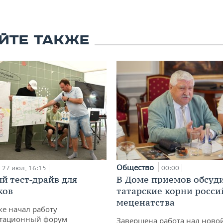
ЙТЕ ТАКЖЕ
Общество
27 июл, 16:15
00:00
й тест-драйв для
В Доме приемов обсуд
ков
татарские корни росси
меценатства
ке начал работу
тационный форум
Завершена работа над ново