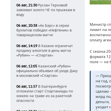
Руслан Терновой
06 авг, 21:30
завоевал золото ЧЕ по прыжкам в
воду
Министр сп
«Ак Барс» в серии
06 авг, 20:38
лимит на л
буллитов победил «Нефтяник» в
воспитанни
товарищеском матче
оплату аге
В Казани ограничат
06 авг, 14:19
продажу алкоголя в день матча
С сезона-2
«Рубин» — «Спартак»
формата 12/
поле — не 
Казанский «Рубин»
06 авг, 12:05
официально объявил об уходе Даку
— Пришл
в московский «Спартак»
на год, 
посмотр
В Екатеринбурге
06 авг, 11:57
сделаю 
отложили старт Спартакиады по
хоккею на траве из-за ракетной
млрд по
опасности
деньги,
уходит 