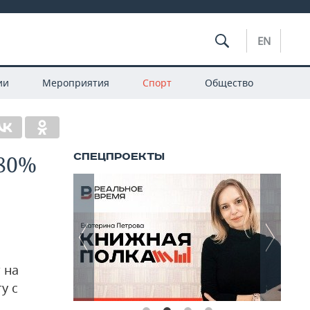
EN
ии
Мероприятия
Спорт
Общество
 80%
 на
у с