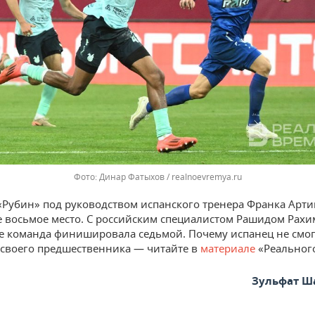
Динар Фатыхов / realnoevremya.ru
«Рубин» под руководством испанского тренера Франка Арти
 восьмое место. С российским специалистом Рашидом Рах
е команда финишировала седьмой. Почему испанец не смог
 своего предшественника — читайте в
материале
«Реальног
Зульфат Ш