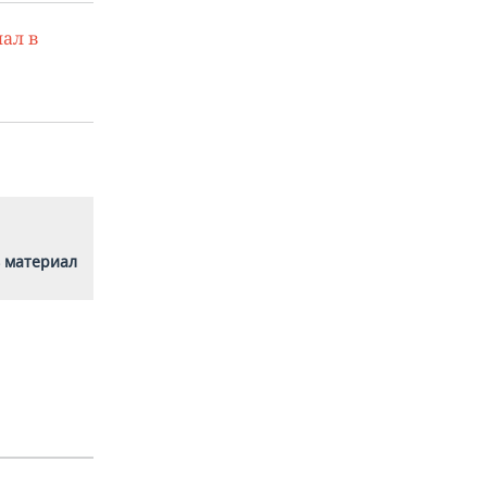
ал в
 материал