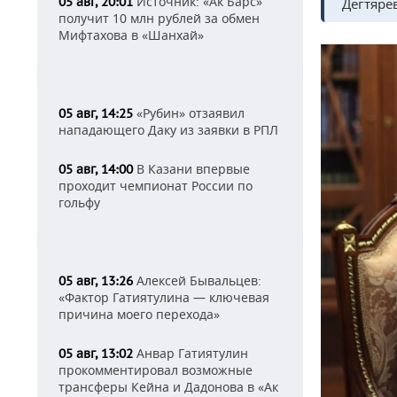
Источник: «Ак Барс»
05 авг, 20:01
Дегтяре
получит 10 млн рублей за обмен
Мифтахова в «Шанхай»
«Рубин» отзаявил
05 авг, 14:25
нападающего Даку из заявки в РПЛ
В Казани впервые
05 авг, 14:00
проходит чемпионат России по
гольфу
Алексей Бывальцев:
05 авг, 13:26
«Фактор Гатиятулина — ключевая
причина моего перехода»
Анвар Гатиятулин
05 авг, 13:02
прокомментировал возможные
трансферы Кейна и Дадонова в «Ак