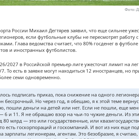
Фото: 
орта России Михаил Дегтярев заявил, что еще сильнее уже
егионеров, если футбольные клубы не пересмотрят работу 
ками. Глава ведомства считает, что 80% госденег в футболе
нтов и иностранных футболистов.
026/2027 в Российской премьер-лиге ужесточат лимит на ле
7. То есть в заявке могут находиться 12 иностранцев, но пр
более семи одновременно.
ось подписать приказ, пока снижение на одного легионера
он бессрочный. Но через год, я обещаю, я к этой теме вернус
ю, пошли деньги на детей или нет. Если не пошли, еще ме
— 6 и 11. Я не обращаю взор на чьи-то чужие деньги. Из эт
д 80 млрд — это или государственные, или квазигосударст
 то есть госкорпораций и госкомпаний. И вот из них еще по
на зарплаты легионерам, агентам. Это безобразие, я считаю,