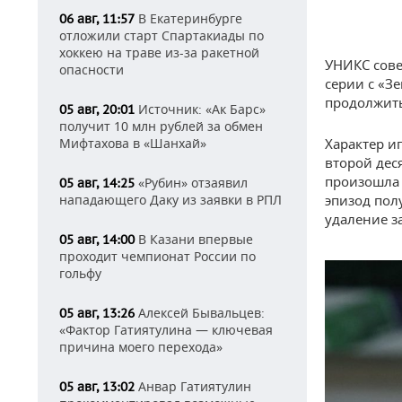
В Екатеринбурге
06 авг, 11:57
отложили старт Спартакиады по
хоккею на траве из-за ракетной
УНИКС сове
опасности
серии с «З
продолжить
Источник: «Ак Барс»
05 авг, 20:01
получит 10 млн рублей за обмен
Характер и
Мифтахова в «Шанхай»
второй дес
произошла 
«Рубин» отзаявил
05 авг, 14:25
эпизод пол
нападающего Даку из заявки в РПЛ
удаление з
В Казани впервые
05 авг, 14:00
проходит чемпионат России по
гольфу
Алексей Бывальцев:
05 авг, 13:26
«Фактор Гатиятулина — ключевая
причина моего перехода»
Анвар Гатиятулин
05 авг, 13:02