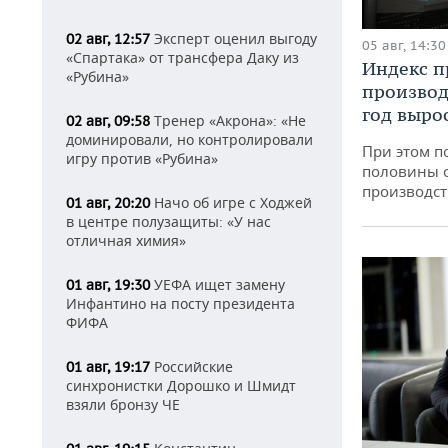
Эксперт оценил выгоду
02 авг, 12:57
05 авг, 14:30
«Спартака» от трансфера Даку из
Индекс 
«Рубина»
производ
год вырос
Тренер «Акрона»: «Не
02 авг, 09:58
доминировали, но контролировали
При этом п
игру против «Рубина»
половины 
производст
Начо об игре с Ходжей
01 авг, 20:20
в центре полузащиты: «У нас
отличная химия»
УЕФА ищет замену
01 авг, 19:30
Инфантино на посту президента
ФИФА
Российские
01 авг, 19:17
синхронистки Дорошко и Шмидт
взяли бронзу ЧЕ