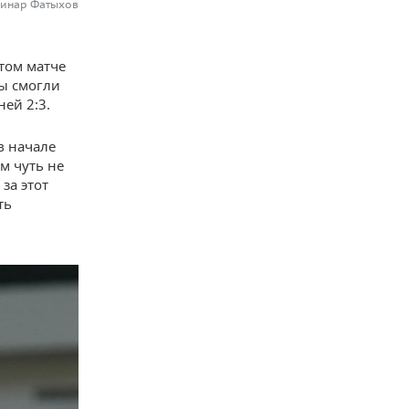
Динар Фатыхов
том матче
цы смогли
ей 2:3.
в начале
м чуть не
за этот
ть