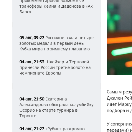
прокомментировал возможные
трансферы Кейна и Дадонова в «Ак
Барс»
Россияне взяли четыре
05 авг, 09:22
золотых медали в первый день
Кубка мира по зимнему плаванию
Шлейхер и Терновой
04 авг, 21:53
принесли России третье золото на
чемпионате Европы
Самым резу
Джален Рей
Екатерина
04 авг, 21:30
идет Марку
Александрова обыграла колумбийку
Осорио на старте турнира в
подбора и 
Торонто
У соперник
«Рубин» разгромно
04 авг, 21:27
передачи) 