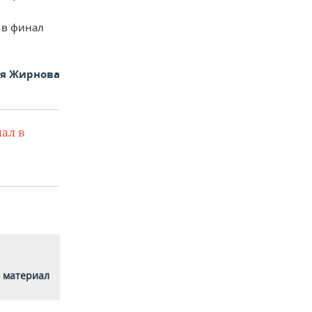
 в финал
ья Жирнова
ал в
 материал