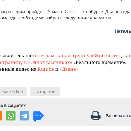
игра серии пройдет 25 мая в Санкт-Петербурге. Для выхода
команде необходимо забрать следующие два матча.
Натал
сывайтесь на
телеграм-канал
,
группу «ВКонтакте»
,
кан
страницу в «Одноклассниках»
«Реального времени».
евные видео на
Rutube
и
«Дзене»
.
Баскетбол
Татарстан
ь в соцсетях
Распечатать