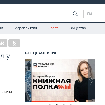
EN
ии
Мероприятия
Спорт
Общество
л у
рским