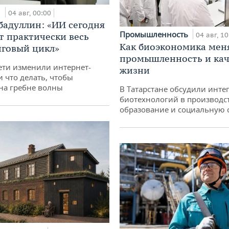
и
04 авг, 00:00
бадуллин: «ИИ сегодня
Промышленность
т практически весь
04 авг, 10
Как биоэкономика мен
говый цикл»
промышленность и кач
ети изменили интернет-
жизни
и что делать, чтобы
 на гребне волны
В Татарстане обсудили инт
биотехнологий в производс
образование и социальную 