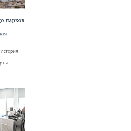
до парков
ная
 история
арты