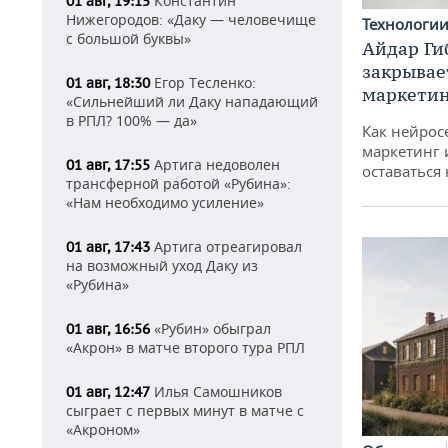
Константин
01 авг, 19:15
Нижегородов: «Даку — человечище
Технологи
с большой буквы»
Айдар Ги
закрывае
Егор Тесленко:
01 авг, 18:30
маркетин
«Сильнейший ли Даку нападающий
в РПЛ? 100% — да»
Как нейрос
маркетинг 
Артига недоволен
01 авг, 17:55
оставаться
трансферной работой «Рубина»:
«Нам необходимо усиление»
Артига отреагировал
01 авг, 17:43
на возможный уход Даку из
«Рубина»
«Рубин» обыграл
01 авг, 16:56
«Акрон» в матче второго тура РПЛ
Илья Самошников
01 авг, 12:47
сыграет с первых минут в матче с
«Акроном»