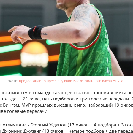
предоставлено пресс-службой баскетбольного клуба УНИКС
льтативным в команде казанцев стал восстановившийся по
нольдс — 21 очко, пять подборов и три голевые передачи.
с Бингэм, MVP прошлых выездных игр, набравший 19 очков
две голевые передачи.
а отличились Георгий Жданов (17 очков + 4 подбора + 3 го
и Джонник Джузэнг (13 очков + четыре подбора + две переда