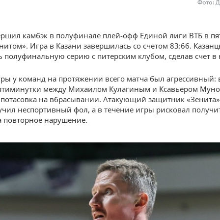
Фото: 
ршил камбэк в полуфинале плей-офф Единой лиги ВТБ в пя
енитом». Игра в Казани завершилась со счетом 83:66. Казан
 полуфинальную серию с питерским клубом, сделав счет в н
гры у команд на протяжении всего матча был агрессивный: 
ятиминутки между Михаилом Кулагиным и Ксавьером Муно
потасовка на вбрасывании. Атакующий защитник «Зенита» 
учил неспортивный фол, а в течение игры рисковал получи
а повторное нарушение.