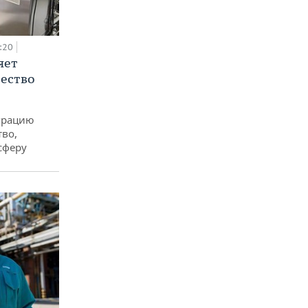
:20
яет
ество
еграцию
тво,
сферу