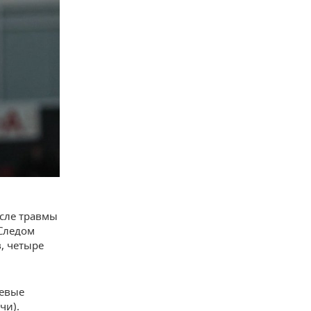
сле травмы
 Следом
, четыре
левые
чи).