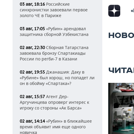
Российские
03 авг, 18:16
синхронистки завоевали первое
«
золото ЧЕ в Париже
«Рубин» арендовал
03 авг, 17:05
НОВО
защитника сборной Узбекистана
Сборная Татарстана
02 авг, 22:30
завоевала бронзу Спартакиады
России по регби-7 в Казани
ЧИТА
Джанашия: Даку в
02 авг, 19:55
«Рубине» был хорош, но попадет ли
он в обойму «Спартака»?
Агент Дер-
02 авг, 15:57
Аргучинцева опроверг интерес к
игроку со стороны «Ак Барса»
«Рубин» в ближайшее
02 авг, 14:14
время объявит имя еще одного
новичка