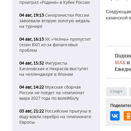
проиграл «Родине» в Кубке России
Следующая 
Синхронистки России
04 авг, 19:13
казанской 
завоевали вторую золотую медаль
на турнире
ХК «Челны» пропустит
04 авг, 16:13
сезон ВХЛ из-за финансовых
проблем
Подпи
MAX
и
Фигуристы
04 авг, 15:32
Кагановская и Некрасов выступят
Ежедн
на челленджере в Японии
Мужская сборная
04 авг, 14:22
Спорт
России не поедет на чемпионат
мира 2027 года по волейболу
Поделитес
Российские прыгуны в
03 авг, 21:22
воду взяли серебро на чемпионате
Европы