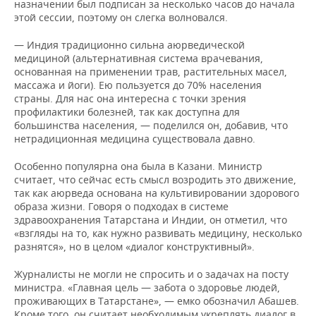
назначении был подписан за несколько часов до начала
этой сессии, поэтому он слегка волновался.
— Индия традиционно сильна аюрведической
медициной (альтернативная система врачевания,
основанная на применении трав, растительных масел,
массажа и йоги). Ею пользуется до 70% населения
страны. Для нас она интересна с точки зрения
профилактики болезней, так как доступна для
большинства населения, — поделился он, добавив, что
нетрадиционная медицина существовала давно.
Особенно популярна она была в Казани. Министр
считает, что сейчас есть смысл возродить это движение,
так как аюрведа основана на культивировании здорового
образа жизни. Говоря о подходах в системе
здравоохранения Татарстана и Индии, он отметил, что
«взгляды на то, как нужно развивать медицину, несколько
разнятся», но в целом «диалог конструктивный».
Журналисты не могли не спросить и о задачах на посту
министра. «Главная цель — забота о здоровье людей,
проживающих в Татарстане», — емко обозначил Абашев.
Кроме того, он считает необходимым укреплять диалог в