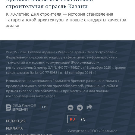
строительная отрасль Казани
К 70-летию Дня строителя — история становления
татарстанской архитектуры и новые стандарты качества
жилья
© 2015 - 2026 Сетевое издание «Реальное время» Зарегистрировано
Федеральной службой по надзору в сфере связи, информационных
технологий и массовых коммуникаций (Роскомнадзор) –
регистрационный номер ЭЛ № ФС 77 - 79627 от 18 декабря 2020 г. (ранее
свидетельство Эл № ФС 77-59331 от 18 сентября 2014 г.)
Использование материалов Реального Времени разрешено только с
предварительного согласия правообладателей, упоминание сайта и
прямая гиперссылка обязательны при частичном или полном
воспроизведении материалов.
18+
RU
EN
РЕДАКЦИЯ
РЕКЛАМА
Учредитель ООО «Реальное