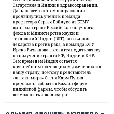
ВОДНЫЕ ВИДЫ СПОРТА
ОБРАЗОВАНИЕ
Татарстана и Индии в здравоохранении.
Дальше всего в этом направлении
ХОККЕЙ С МЯЧОМ
ПРОИСШЕСТВИЯ
продвинулись ученые: команда
профессора Сергея Бойчука из КГМУ
выиграла грант Российского научного
фонда и Министерства науки и
технологий Индии (DST) на создание
лекарства против рака, а команда КФУ
Ирека Ризванова готовится подать заявку
на получение гранта РФ, Индии и КНР.
Тем временем Индия остается
крупнейшим поставщиком дженериков в
нашу страну, поэтому представитель
«аптеки мира» Сатия Карм Пуния
предложил собрать в Казани форум
индийской фармы, чтобы обсудить
возможность локализации.
АЛЬМИР АБАШЕВ: АЮРВЕДА —