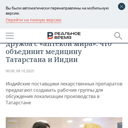
Вы были автоматически перенаправлены на мобильную
версию.
Перейти на полную версию
РЕГИОНЫ
ПРОМЫШЛЕННОСТЬ
Гранты против рака, аюрведа и
БАШКОРТОСТАН
НОВОСТИ
дружба с «аптекой мира»: что
ТАТАРСТАН
АНАЛИТИКА
объединит медицину
Татарстана и Индии
УДМУРТИЯ
НОВОСТИ АНАЛИТИКИ
ЭКОНОМИКА
00:00, 09.10.2025
ДЕКЛАРАЦИИ О ДОХОДАХ
НОВОСТИ ЭКОНОМИКИ
ПРОМЫШЛЕННОСТЬ
Индийские поставщики лекарственных препаратов
КОРОЛИ ГОСЗАКАЗА ПФО
ФИНАНСЫ
НОВОСТИ
НЕДВИЖИМОСТЬ
предлагают создавать рабочие группы для
ПРОМЫШЛЕННОСТИ
обсуждения локализации производства в
ВУЗЫ ТАТАРСТАНА
БАНКИ
НОВОСТИ НЕДВИЖИМОСТИ
АВТО
Татарстане
АГРОПРОМ
КОМУ ПРИНАДЛЕЖАТ
БЮДЖЕТ
НОВОСТИ АВТО
БИЗНЕС
ТОРГОВЫЕ ЦЕНТРЫ
МАШИНОСТРОЕНИЕ
ТАТАРСТАНА
ИНВЕСТИЦИИ
НОВОСТИ БИЗНЕСА
ТЕХНОЛОГИИ