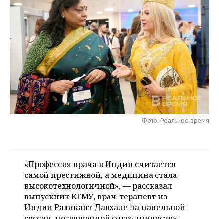
НЕФТЕХИМИЯ
РОЗНИЧНАЯ ТОРГОВЛЯ
НОВОСТИ ТЕХНОЛОГИЙ
МЕРОПРИЯТИЯ
НЕФТЬ
ТРАНСПОРТ
IT
НОВОСТИ МЕРОПРИЯТИЙ
СПОРТ
ОПК
УСЛУГИ
МЕДИА
ВЫЕЗДНАЯ РЕДАКЦИЯ
НОВОСТИ СПОРТА
ОБЩЕСТВО
ЭНЕРГЕТИКА
ТЕЛЕКОММУНИКАЦИИ
БИЗНЕС-БРАНЧИ
ФУТБОЛ
НОВОСТИ ОБЩЕСТВА
ФОТОГАЛЕРЕЯ
ONLINE-КОНФЕРЕНЦИИ
ХОККЕЙ
ВЛАСТЬ
СЮЖЕТЫ
Фото: Реальное время
ОТКРЫТАЯ ЛЕКЦИЯ
БАСКЕТБОЛ
ИНФРАСТРУКТУРА
СПРАВОЧНИК
ВОЛЕЙБОЛ
ИСТОРИЯ
СПИСОК ПЕРСОН
ПОЛНАЯ ВЕРСИЯ
«Профессия врача в Индии считается
самой престижной, а медицина стала
КИБЕРСПОРТ
КУЛЬТУРА
СПИСОК КОМПАНИЙ
высокотехнологичной», — рассказал
выпускник КГМУ, врач-терапевт из
ФИГУРНОЕ КАТАНИЕ
МЕДИЦИНА
Индии Равикант Давхале на панельной
сессии, посвященной сотрудничеству