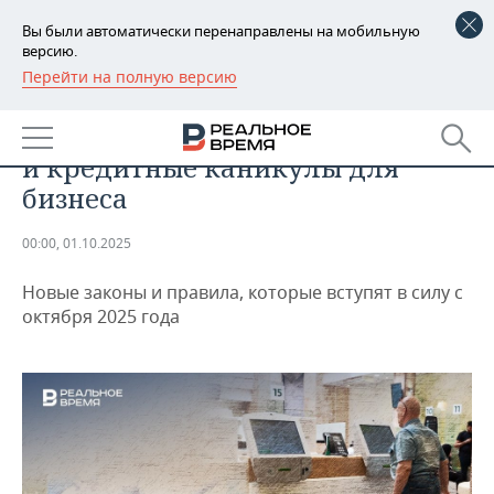
Вы были автоматически перенаправлены на мобильную
версию.
Перейти на полную версию
РЕГИОНЫ
АНАЛИТИКА
Новый призыв, цифровой рубль
БАШКОРТОСТАН
НОВОСТИ
и кредитные каникулы для
ТАТАРСТАН
АНАЛИТИКА
бизнеса
УДМУРТИЯ
НОВОСТИ АНАЛИТИКИ
ЭКОНОМИКА
00:00, 01.10.2025
ДЕКЛАРАЦИИ О ДОХОДАХ
НОВОСТИ ЭКОНОМИКИ
ПРОМЫШЛЕННОСТЬ
Новые законы и правила, которые вступят в силу с
октября 2025 года
КОРОЛИ ГОСЗАКАЗА ПФО
ФИНАНСЫ
НОВОСТИ
НЕДВИЖИМОСТЬ
ПРОМЫШЛЕННОСТИ
ВУЗЫ ТАТАРСТАНА
БАНКИ
НОВОСТИ НЕДВИЖИМОСТИ
АВТО
АГРОПРОМ
КОМУ ПРИНАДЛЕЖАТ
БЮДЖЕТ
НОВОСТИ АВТО
БИЗНЕС
ТОРГОВЫЕ ЦЕНТРЫ
МАШИНОСТРОЕНИЕ
ТАТАРСТАНА
ИНВЕСТИЦИИ
НОВОСТИ БИЗНЕСА
ТЕХНОЛОГИИ