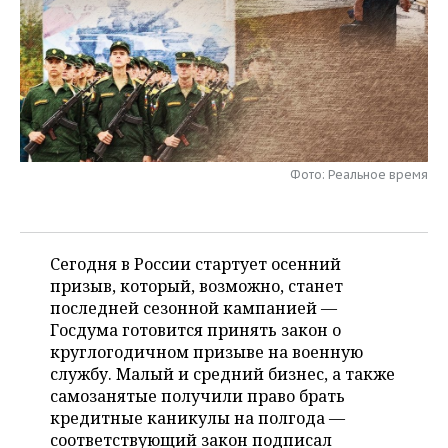
НЕФТЕХИМИЯ
РОЗНИЧНАЯ ТОРГОВЛЯ
НОВОСТИ ТЕХНОЛОГИЙ
МЕРОПРИЯТИЯ
НЕФТЬ
ТРАНСПОРТ
IT
НОВОСТИ МЕРОПРИЯТИЙ
СПОРТ
ОПК
УСЛУГИ
МЕДИА
ВЫЕЗДНАЯ РЕДАКЦИЯ
НОВОСТИ СПОРТА
ОБЩЕСТВО
ЭНЕРГЕТИКА
ТЕЛЕКОММУНИКАЦИИ
БИЗНЕС-БРАНЧИ
ФУТБОЛ
НОВОСТИ ОБЩЕСТВА
ФОТОГАЛЕРЕЯ
Фото: Реальное время
ONLINE-КОНФЕРЕНЦИИ
ХОККЕЙ
ВЛАСТЬ
СЮЖЕТЫ
Сегодня в России стартует осенний
ОТКРЫТАЯ ЛЕКЦИЯ
БАСКЕТБОЛ
ИНФРАСТРУКТУРА
СПРАВОЧНИК
призыв, который, возможно, станет
последней сезонной кампанией —
ВОЛЕЙБОЛ
ИСТОРИЯ
СПИСОК ПЕРСОН
ПОЛНАЯ ВЕРСИЯ
Госдума готовится принять закон о
круглогодичном призыве на военную
КИБЕРСПОРТ
КУЛЬТУРА
СПИСОК КОМПАНИЙ
службу. Малый и средний бизнес, а также
самозанятые получили право брать
ФИГУРНОЕ КАТАНИЕ
МЕДИЦИНА
кредитные каникулы на полгода —
соответствующий закон подписал