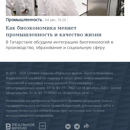
Промышленность
04 авг, 10:20
Как биоэкономика меняет
промышленность и качество жизни
В Татарстане обсудили интеграцию биотехнологий в
производство, образование и социальную сферу
© 2015 - 2026 Сетевое издание «Реальное время» Зарегистрировано
Федеральной службой по надзору в сфере связи, информационных
технологий и массовых коммуникаций (Роскомнадзор) –
регистрационный номер ЭЛ № ФС 77 - 79627 от 18 декабря 2020 г. (ранее
свидетельство Эл № ФС 77-59331 от 18 сентября 2014 г.)
Использование материалов Реального Времени разрешено только с
предварительного согласия правообладателей, упоминание сайта и
прямая гиперссылка обязательны при частичном или полном
воспроизведении материалов.
18+