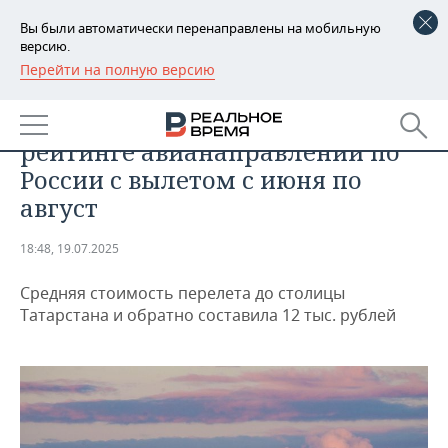
Вы были автоматически перенаправлены на мобильную
версию.
Перейти на полную версию
РЕГИОНЫ
АНАЛИТИКА
Казань заняла седьмое место в
БАШКОРТОСТАН
НОВОСТИ
рейтинге авианаправлений по
ТАТАРСТАН
АНАЛИТИКА
России с вылетом с июня по
август
УДМУРТИЯ
НОВОСТИ АНАЛИТИКИ
ЭКОНОМИКА
18:48, 19.07.2025
ДЕКЛАРАЦИИ О ДОХОДАХ
НОВОСТИ ЭКОНОМИКИ
ПРОМЫШЛЕННОСТЬ
Средняя стоимость перелета до столицы
КОРОЛИ ГОСЗАКАЗА ПФО
ФИНАНСЫ
НОВОСТИ
НЕДВИЖИМОСТЬ
Татарстана и обратно составила 12 тыс. рублей
ПРОМЫШЛЕННОСТИ
ВУЗЫ ТАТАРСТАНА
БАНКИ
НОВОСТИ НЕДВИЖИМОСТИ
АВТО
АГРОПРОМ
КОМУ ПРИНАДЛЕЖАТ
БЮДЖЕТ
НОВОСТИ АВТО
БИЗНЕС
ТОРГОВЫЕ ЦЕНТРЫ
МАШИНОСТРОЕНИЕ
ТАТАРСТАНА
ИНВЕСТИЦИИ
НОВОСТИ БИЗНЕСА
ТЕХНОЛОГИИ