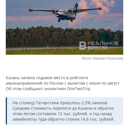
НЕФТЕХИМИЯ
РОЗНИЧНАЯ ТОРГОВЛЯ
НОВОСТИ ТЕХНОЛОГИЙ
МЕРОПРИЯТИЯ
НЕФТЬ
ТРАНСПОРТ
IT
НОВОСТИ МЕРОПРИЯТИЙ
СПОРТ
ОПК
УСЛУГИ
МЕДИА
ВЫЕЗДНАЯ РЕДАКЦИЯ
НОВОСТИ СПОРТА
ОБЩЕСТВО
ЭНЕРГЕТИКА
ТЕЛЕКОММУНИКАЦИИ
БИЗНЕС-БРАНЧИ
ФУТБОЛ
НОВОСТИ ОБЩЕСТВА
ФОТОГАЛЕРЕЯ
Фото: Максим Платонов
ONLINE-КОНФЕРЕНЦИИ
ХОККЕЙ
ВЛАСТЬ
СЮЖЕТЫ
ОТКРЫТАЯ ЛЕКЦИЯ
БАСКЕТБОЛ
ИНФРАСТРУКТУРА
СПРАВОЧНИК
Казань заняла седьмое место в рейтинге
авианаправлений по России с вылетом с июня по август.
Об этом сообщают аналитики OneTwoTrip.
ВОЛЕЙБОЛ
ИСТОРИЯ
СПИСОК ПЕРСОН
ПОЛНАЯ ВЕРСИЯ
На столицу Татарстана пришлось 2,5% заказов.
КИБЕРСПОРТ
КУЛЬТУРА
СПИСОК КОМПАНИЙ
Средняя стоимость перелета до Казани и обратно
этим летом составила 12 тыс. рублей, а год назад
ФИГУРНОЕ КАТАНИЕ
МЕДИЦИНА
авиабилеты туда-обратно стоили 14,6 тыс. рублей.