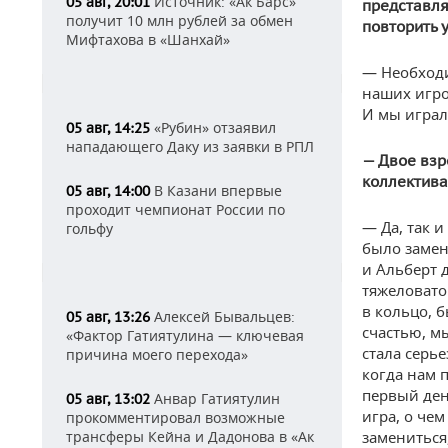
Источник: «Ак Барс»
05 авг, 20:01
представля
получит 10 млн рублей за обмен
повторить 
Мифтахова в «Шанхай»
— Необходи
наших игро
И мы играл
«Рубин» отзаявил
05 авг, 14:25
нападающего Даку из заявки в РПЛ
— Двое взр
коллектива
В Казани впервые
05 авг, 14:00
проходит чемпионат России по
— Да, так и
гольфу
было замен
и Альберт 
тяжеловато
в кольцо, б
Алексей Бывальцев:
05 авг, 13:26
счастью, м
«Фактор Гатиятулина — ключевая
стала серь
причина моего перехода»
когда нам 
первый ден
Анвар Гатиятулин
05 авг, 13:02
игра, о чем
прокомментировал возможные
замениться,
трансферы Кейна и Дадонова в «Ак