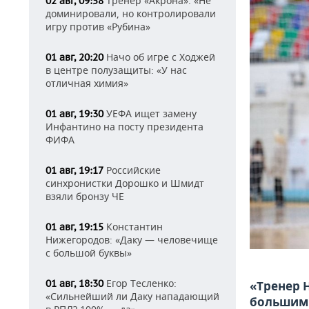
Тренер «Акрона»: «Не
02 авг, 09:58
доминировали, но контролировали
игру против «Рубина»
Начо об игре с Ходжей
01 авг, 20:20
в центре полузащиты: «У нас
отличная химия»
УЕФА ищет замену
01 авг, 19:30
Инфантино на посту президента
ФИФА
Российские
01 авг, 19:17
синхронистки Дорошко и Шмидт
взяли бронзу ЧЕ
Константин
01 авг, 19:15
Нижегородов: «Даку — человечище
с большой буквы»
Егор Тесленко:
01 авг, 18:30
«Тренер 
«Сильнейший ли Даку нападающий
большим