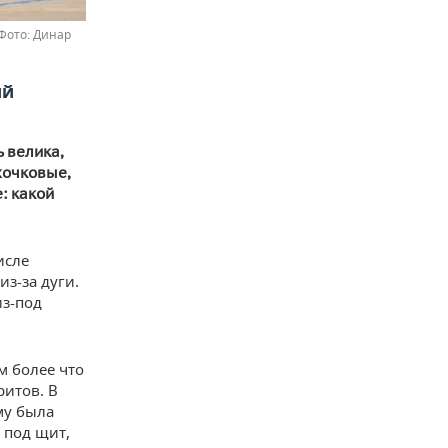
Динар
ий
 велика,
хочковые,
: какой
исле
из-за дуги.
из-под
м более что
ритов. В
му была
 под щит,