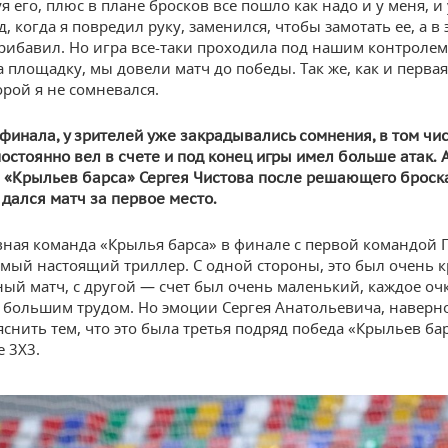
 его, плюс в плане бросков все пошло как надо и у меня, и 
, когда я повредил руку, заменился, чтобы замотать ее, а в 
рибавил. Но игра все-таки проходила под нашим контролем, 
а площадку, мы довели матч до победы. Так же, как и первая
орой я не сомневался.
финала, у зрителей уже закрадывались сомнения, в том чис
постоянно вел в счете и под конец игры имел больше атак. 
 «Крыльев барса» Сергея Чистова после решающего броска
 дался матч за первое место.
вная команда «Крылья барса» в финале с первой командой 
амый настоящий триллер. С одной стороны, это был очень 
ый матч, с другой — счет был очень маленький, каждое оч
 большим трудом. Но эмоции Сергея Анатольевича, наверн
снить тем, что это была третья подряд победа «Крыльев бар
 3Х3.