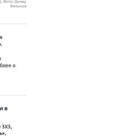
). Фото: Динар
Фатыхов
я
.
в
бнее о
и в
 3Х3,
ь»,