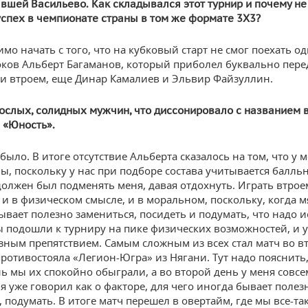
вшей Васильево. Как складывался этот турнир и почему не
успех в чемпионате страны в том же формате 3Х3?
мо начать с того, что на кубковый старт не смог поехать од
ков Альберт Багаманов, который приболел буквально пере
и втроем, еще Динар Камалиев и Эльвир Файзуллин.
ослых, солидных мужчин, что диссонировало с названием 
 «Юность».
 было. В итоге отсутствие Альберта сказалось на том, что у 
ы, поскольку у нас при подборе состава учитывается балльн
должен был подменять меня, давая отдохнуть. Играть втро
 и в физическом смысле, и в моральном, поскольку, когда м
ывает полезно замениться, посидеть и подумать, что надо и
ы подошли к турниру на пике физических возможностей, и у
езным препятствием. Самым сложным из всех стал матч во в
противостояла «Легион-Югра» из Нягани. Тут надо пояснить,
ь мы их спокойно обыграли, а во второй день у меня совс
 я уже говорил как о факторе, для чего иногда бывает полез
 подумать. В итоге матч перешел в овертайм, где мы все-та