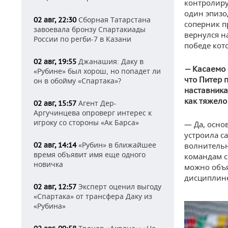
контролируя
один эпизод
Сборная Татарстана
02 авг, 22:30
соперник п
завоевала бронзу Спартакиады
вернулся н
России по регби-7 в Казани
победе кот
Джанашия: Даку в
02 авг, 19:55
— Касаемо 
«Рубине» был хорош, но попадет ли
что Питер 
он в обойму «Спартака»?
наставника
как тяжело
Агент Дер-
02 авг, 15:57
Аргучинцева опроверг интерес к
игроку со стороны «Ак Барса»
— Да, осно
устроила с
«Рубин» в ближайшее
02 авг, 14:14
волнительн
время объявит имя еще одного
командам с
новичка
можно объя
дисциплине
Эксперт оценил выгоду
02 авг, 12:57
«Спартака» от трансфера Даку из
«Рубина»