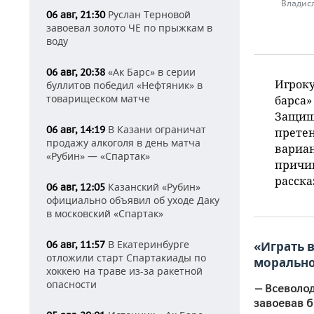
Владисл
Руслан Терновой
06 авг, 21:30
завоевал золото ЧЕ по прыжкам в
воду
«Ак Барс» в серии
06 авг, 20:38
Игроку
буллитов победил «Нефтяник» в
товарищеском матче
барса»
Защища
В Казани ограничат
06 авг, 14:19
претен
продажу алкоголя в день матча
вариан
«Рубин» — «Спартак»
причи
расска
Казанский «Рубин»
06 авг, 12:05
официально объявил об уходе Даку
в московский «Спартак»
В Екатеринбурге
«Играть 
06 авг, 11:57
отложили старт Спартакиады по
моральн
хоккею на траве из-за ракетной
опасности
— Всеволод
завоевав б