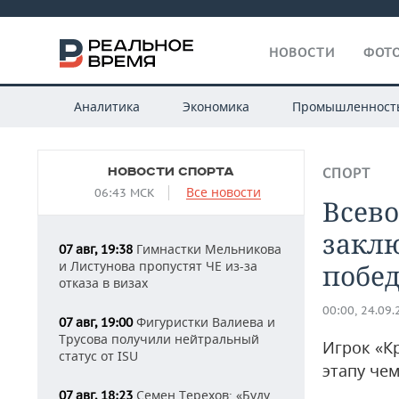
НОВОСТИ
ФОТО
Аналитика
Экономика
Промышленност
НОВОСТИ СПОРТА
СПОРТ
Все новости
06:43 МСК
Всево
закл
Гимнастки Мельникова
07 авг, 19:38
и Листунова пропустят ЧЕ из-за
побе
отказа в визах
00:00, 24.09
Фигуристки Валиева и
07 авг, 19:00
Трусова получили нейтральный
Игрок «К
статус от ISU
этапу че
Семен Терехов: «Буду
07 авг, 18:23