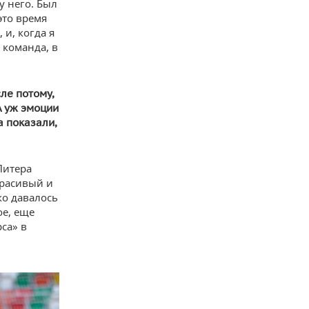
у него. Был
это время
и, когда я
 команда, в
ле потому,
А уж эмоции
 показали,
Питера
красивый и
ко давалось
ое, еще
са» в