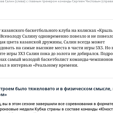
ав Салин (слева) с главным тренером команды Сергеем Чистовым (справа
 казанского баскетбольного клуба на колясках «Крыль
 Всеволоду Салину одновременно повезло и не повезло
я цвета казанской дружины, Салин всегда может
довать на самые высокие места в части игры 5Х5. Но 
те игры 3Х3 Салин пока до золота не добирался. Подро
нах самый молодой баскетболист команды-чемпионов
зал в интервью «Реальному времени.
втроем было тяжеловато и в физическом смысле, 
ом»
, вы в этом сезоне завершили все соревнования в формате
ронзовые медали Кубка страны в составе команды «Юност