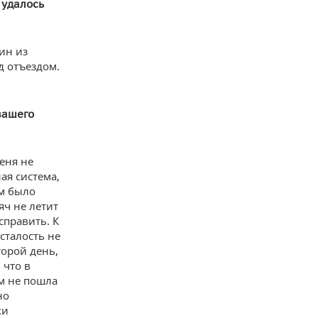
 удалось
ин из
д отъездом.
вашего
меня не
ая система,
ем было
яч не летит
справить. К
сталость не
торой день,
 что в
ем не пошла
но
ки