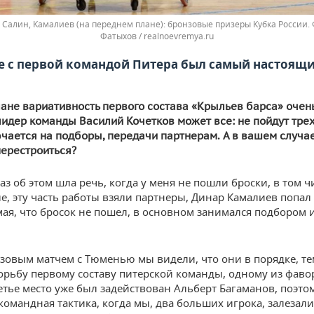
 Салин, Камалиев (на переднем плане): бронзовые призеры Кубка России.
Фатыхов / realnoevremya.ru
е с первой командой Питера был самый настоящ
лане вариативность первого состава «Крыльев барса» очень
лидер команды Василий Кочетков может все: не пойдут тре
чается на подборы, передачи партнерам. А в вашем случае
ерестроиться?
аз об этом шла речь, когда у меня не пошли броски, в том ч
е, эту часть работы взяли партнеры, Динар Камалиев попал 
мая, что бросок не пошел, в основном занимался подбором 
зовым матчем с Тюменью мы видели, что они в порядке, те
орьбу первому составу питерской команды, одному из фаво
ретье место уже был задействован Альберт Багаманов, поэто
командная тактика, когда мы, два больших игрока, залезали