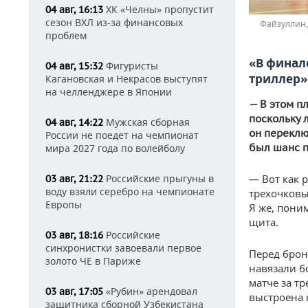
ХК «Челны» пропустит
04 авг, 16:13
сезон ВХЛ из-за финансовых
Файзуллин,
проблем
«В финал
Фигуристы
04 авг, 15:32
триллер»
Кагановская и Некрасов выступят
на челленджере в Японии
— В этом п
поскольку 
Мужская сборная
04 авг, 14:22
он переклю
России не поедет на чемпионат
был шанс п
мира 2027 года по волейболу
Российские прыгуны в
— Вот как р
03 авг, 21:22
воду взяли серебро на чемпионате
трехочковы
Европы
Я же, пони
щита.
Российские
03 авг, 18:16
синхронистки завоевали первое
Перед брон
золото ЧЕ в Париже
навязали б
матче за т
«Рубин» арендовал
03 авг, 17:05
выстроена 
защитника сборной Узбекистана