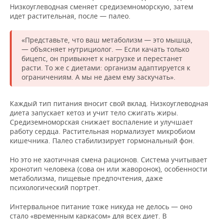
Низкоуглеводная сменяет средиземноморскую, затем
идет растительная, после — палео.
«Представьте, что ваш метаболизм — это мышца,
— объясняет нутрициолог. — Если качать только
бицепс, он привыкнет к нагрузке и перестанет
расти. То же с диетами: организм адаптируется к
ограничениям. А мы не даем ему заскучать».
Каждый тип питания вносит свой вклад. Низкоуглеводная
диета запускает кетоз и учит тело сжигать жиры.
Средиземноморская снижает воспаление и улучшает
работу сердца. Растительная нормализует микробиом
кишечника. Палео стабилизирует гормональный фон.
Но это не хаотичная смена рационов. Система учитывает
хронотип человека (сова он или жаворонок), особенности
метаболизма, пищевые предпочтения, даже
психологический портрет.
Интервальное питание тоже никуда не делось — оно
стало «временным каркасом» для всех диет. В