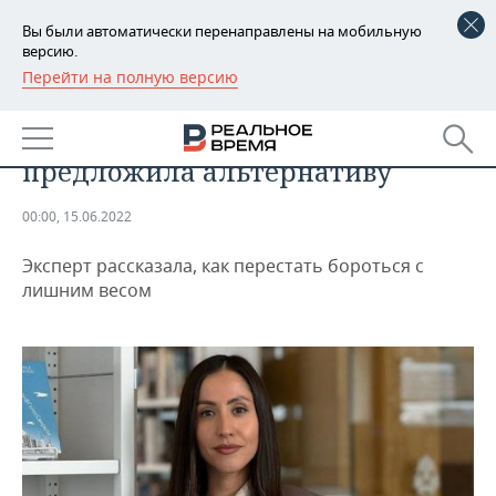
Вы были автоматически перенаправлены на мобильную
версию.
Перейти на полную версию
РЕГИОНЫ
«Диеты не работают»:
БАШКОРТОСТАН
НОВОСТИ
российский нутрициолог
предложила альтернативу
ТАТАРСТАН
АНАЛИТИКА
00:00, 15.06.2022
УДМУРТИЯ
НОВОСТИ АНАЛИТИКИ
ЭКОНОМИКА
Эксперт рассказала, как перестать бороться с
ДЕКЛАРАЦИИ О ДОХОДАХ
НОВОСТИ ЭКОНОМИКИ
ПРОМЫШЛЕННОСТЬ
лишним весом
КОРОЛИ ГОСЗАКАЗА ПФО
ФИНАНСЫ
НОВОСТИ
НЕДВИЖИМОСТЬ
ПРОМЫШЛЕННОСТИ
ВУЗЫ ТАТАРСТАНА
БАНКИ
НОВОСТИ НЕДВИЖИМОСТИ
АВТО
АГРОПРОМ
КОМУ ПРИНАДЛЕЖАТ
БЮДЖЕТ
НОВОСТИ АВТО
БИЗНЕС
ТОРГОВЫЕ ЦЕНТРЫ
МАШИНОСТРОЕНИЕ
ТАТАРСТАНА
ИНВЕСТИЦИИ
НОВОСТИ БИЗНЕСА
ТЕХНОЛОГИИ