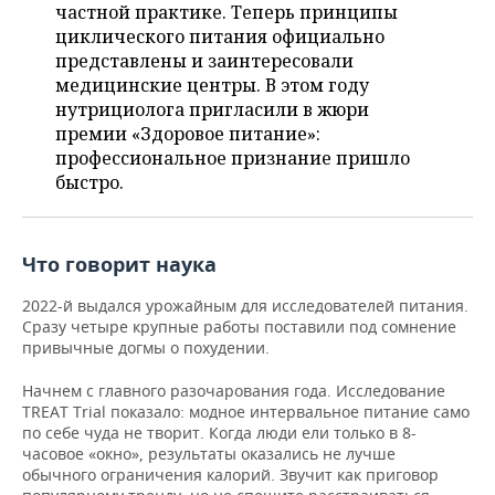
ВОДНЫЕ ВИДЫ СПОРТА
ОБРАЗОВАНИЕ
частной практике. Теперь принципы
циклического питания официально
ХОККЕЙ С МЯЧОМ
ПРОИСШЕСТВИЯ
представлены и заинтересовали
медицинские центры. В этом году
нутрициолога пригласили в жюри
премии «Здоровое питание»:
профессиональное признание пришло
быстро.
Что говорит наука
2022-й выдался урожайным для исследователей питания.
Сразу четыре крупные работы поставили под сомнение
привычные догмы о похудении.
Начнем с главного разочарования года. Исследование
TREAT Trial показало: модное интервальное питание само
по себе чуда не творит. Когда люди ели только в 8-
часовое «окно», результаты оказались не лучше
обычного ограничения калорий. Звучит как приговор