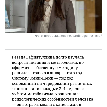
НЕФТЕХИМИЯ
РОЗНИЧНАЯ ТОРГОВЛЯ
НОВОСТИ ТЕХНОЛОГИЙ
МЕРОПРИЯТИЯ
НЕФТЬ
ТРАНСПОРТ
IT
НОВОСТИ МЕРОПРИЯТИЙ
СПОРТ
ОПК
УСЛУГИ
МЕДИА
ВЫЕЗДНАЯ РЕДАКЦИЯ
НОВОСТИ СПОРТА
ОБЩЕСТВО
ЭНЕРГЕТИКА
Фото: предоставлено Резедой Гафиятуллиной
ТЕЛЕКОММУНИКАЦИИ
БИЗНЕС-БРАНЧИ
ФУТБОЛ
НОВОСТИ ОБЩЕСТВА
ФОТОГАЛЕРЕЯ
ONLINE-КОНФЕРЕНЦИИ
ХОККЕЙ
ВЛАСТЬ
СЮЖЕТЫ
Резеда Гафиятуллина долго изучала
вопросы питания и метаболизма, но
ОТКРЫТАЯ ЛЕКЦИЯ
БАСКЕТБОЛ
ИНФРАСТРУКТУРА
СПРАВОЧНИК
оформить собственную методику
решилась только в январе этого года.
ВОЛЕЙБОЛ
ИСТОРИЯ
СПИСОК ПЕРСОН
ПОЛНАЯ ВЕРСИЯ
Систему Омни-Шейп — подход,
основанный на чередовании различных
КИБЕРСПОРТ
КУЛЬТУРА
СПИСОК КОМПАНИЙ
типов питания каждые 2–4 недели с
учётом метаболизма, хронотипа и
ФИГУРНОЕ КАТАНИЕ
МЕДИЦИНА
психологических особенностей человека
— она отрабатывала с клиентами в