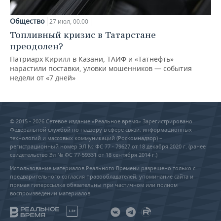
Общество
27 июл, 00:00
Топливный кризис в Татарстане
преодолен?
Патриарх Кирилл в Казани, ТАИФ и «Татнефть»
нарастили поставки, уловки мошенников — события
недели от «7 дней»
© 2015 - 2026 Сетевое издание «Реальное время» Зарегистрировано
Федеральной службой по надзору в сфере связи, информационных
технологий и массовых коммуникаций (Роскомнадзор) –
регистрационный номер ЭЛ № ФС 77 - 79627 от 18 декабря 2020 г. (ранее
свидетельство Эл № ФС 77-59331 от 18 сентября 2014 г.)
Использование материалов Реального Времени разрешено только с
предварительного согласия правообладателей, упоминание сайта и
прямая гиперссылка обязательны при частичном или полном
воспроизведении материалов.
18+