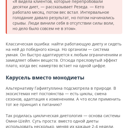
«Я видела клиентов, которые перепробовали
десятки диет, — рассказывает Резеда. — Кето
работало месяц, потом вес встал. Интервальное
голодание давало результат, но потом начинались
срывы. Люди винили себя в отсутствии силы воли,
но дело было совсем не в этом».
Классическая ошибка: найти работающую диету и сидеть
на ней до победного конца. Но организм — система
умная. Он быстро адаптируется к любым ограничениям и
замедляет обмен веществ. Отсюда пресловутый эффект
плато, когда вес намертво встает на одной цифре.
Карусель вместо монодиеты
Альтернативу Гафиятуллина подсмотрела в природе. В
экосистемах нет постоянства — есть циклы, смена
сезонов, адаптация к изменениям. А что если применить
тот же принцип к питанию?
Так родилась циклическая диетология — основа системы
Омни-Шейп. Суть проста: вместо одной диеты
использовать несколько, меняя их каждые 2-4 недели.