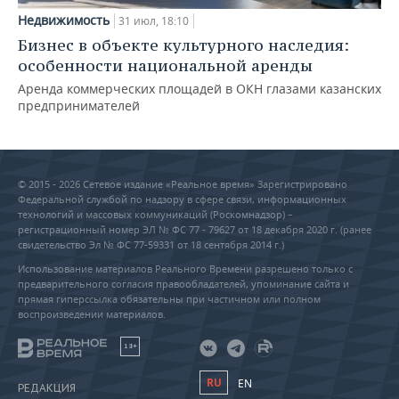
Недвижимость
31 июл, 18:10
Бизнес в объекте культурного наследия:
особенности национальной аренды
Аренда коммерческих площадей в ОКН глазами казанских
предпринимателей
© 2015 - 2026 Сетевое издание «Реальное время» Зарегистрировано
Федеральной службой по надзору в сфере связи, информационных
технологий и массовых коммуникаций (Роскомнадзор) –
регистрационный номер ЭЛ № ФС 77 - 79627 от 18 декабря 2020 г. (ранее
свидетельство Эл № ФС 77-59331 от 18 сентября 2014 г.)
Использование материалов Реального Времени разрешено только с
предварительного согласия правообладателей, упоминание сайта и
прямая гиперссылка обязательны при частичном или полном
воспроизведении материалов.
18+
RU
EN
РЕДАКЦИЯ