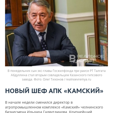
В понедельник сын экс-главы Госжилфонда при раисе РТ Талгата
Абдуллина стал вторым совладельцем Казанского гипсового
завода.
Олег Тихонов / realnoevremya.ru
НОВЫЙ ШЕФ АПК «КАМСКИЙ»
В начале недели сменился директор в
агропромышленном комплексе «Камский» челнинского
бизнесмена Ильдара Галяутдинова. Крупнейший