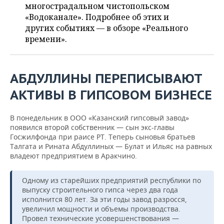
ВОДНЫЕ ВИДЫ СПОРТА
ОБРАЗОВАНИЕ
многострадальном чистопольском
«Водоканале». Подробнее об этих и
ХОККЕЙ С МЯЧОМ
ПРОИСШЕСТВИЯ
других событиях — в обзоре «Реального
времени».
АБДУЛЛИНЫ ПЕРЕПИСЫВАЮТ
АКТИВЫ В ГИПСОВОМ БИЗНЕСЕ
В понедельник в ООО «Казанский гипсовый завод»
появился второй собственник — сын экс-главы
Госжилфонда при раисе РТ. Теперь сыновья братьев
Талгата и Рината Абдуллиных — Булат и Ильяс на равных
владеют предприятием в Аракчино.
Одному из старейших предприятий республики по
выпуску строительного гипса через два года
исполнится 80 лет. За эти годы завод разросся,
увеличил мощности и объемы производства.
Провел технические усовершенствования —