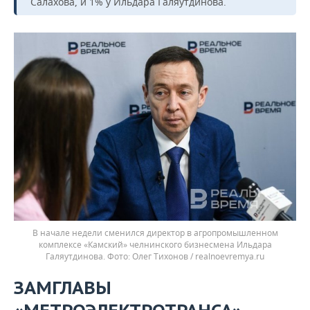
Салахова, и 1% у Ильдара Галяутдинова.
В начале недели сменился директор в агропромышленном
комплексе «Камский» челнинского бизнесмена Ильдара
Галяутдинова.
Олег Тихонов / realnoevremya.ru
ЗАМГЛАВЫ