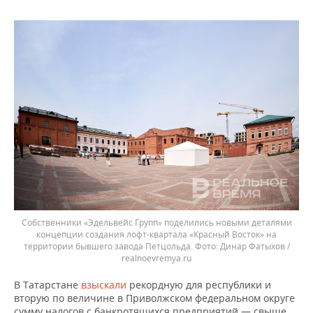
Собственники «Эдельвейс Групп» поделились новыми деталями
концепции создания лофт-квартала «Красный Восток» на
территории бывшего завода Петцольда.
Динар Фатыхов /
realnoevremya.ru
В Татарстане
взыскали
рекордную для республики и
вторую по величине в Приволжском федеральном округе
сумму налогов с банкротящихся предприятий — свыше