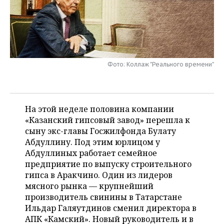
НЕФТЕХИМИЯ
РОЗНИЧНАЯ ТОРГОВЛЯ
НОВОСТИ ТЕХНОЛОГИЙ
МЕРОПРИЯТИЯ
НЕФТЬ
ТРАНСПОРТ
IT
НОВОСТИ МЕРОПРИЯТИЙ
СПОРТ
ОПК
УСЛУГИ
МЕДИА
ВЫЕЗДНАЯ РЕДАКЦИЯ
НОВОСТИ СПОРТА
ОБЩЕСТВО
Фото: Коллаж "Реального времени"
ЭНЕРГЕТИКА
ТЕЛЕКОММУНИКАЦИИ
БИЗНЕС-БРАНЧИ
ФУТБОЛ
НОВОСТИ ОБЩЕСТВА
ФОТОГАЛЕРЕЯ
На этой неделе половина компании
ONLINE-КОНФЕРЕНЦИИ
ХОККЕЙ
ВЛАСТЬ
СЮЖЕТЫ
«Казанский гипсовый завод» перешла к
сыну экс-главы Госжилфонда Булату
ОТКРЫТАЯ ЛЕКЦИЯ
БАСКЕТБОЛ
ИНФРАСТРУКТУРА
СПРАВОЧНИК
Абдуллину. Под этим юрлицом у
Абдуллиных работает семейное
ВОЛЕЙБОЛ
ИСТОРИЯ
СПИСОК ПЕРСОН
ПОЛНАЯ ВЕРСИЯ
предприятие по выпуску строительного
гипса в Аракчино. Один из лидеров
КИБЕРСПОРТ
КУЛЬТУРА
СПИСОК КОМПАНИЙ
мясного рынка — крупнейший
производитель свинины в Татарстане
ФИГУРНОЕ КАТАНИЕ
МЕДИЦИНА
Ильдар Галяутдинов сменил директора в
АПК «Камский». Новый руководитель и в