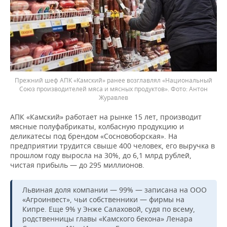
Прежний шеф АПК «Камский» ранее возглавлял «Национальный
Союз производителей мяса и мясных продуктов».
Антон
Журавлев
АПК «Камский» работает на рынке 15 лет, производит
мясные полуфабрикаты, колбасную продукцию и
деликатесы под брендом «Сосновоборская». На
предприятии трудится свыше 400 человек, его выручка в
прошлом году выросла на 30%, до 6,1 млрд рублей,
чистая прибыль — до 295 миллионов.
Львиная доля компании — 99% — записана на ООО
«Агроинвест», чьи собственники — фирмы на
Кипре. Еще 9% у Энже Салаховой, судя по всему,
родственницы главы «Камского бекона» Ленара