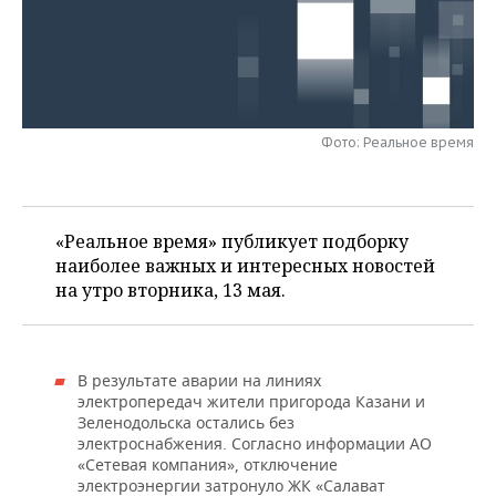
НЕФТЕХИМИЯ
РОЗНИЧНАЯ ТОРГОВЛЯ
НОВОСТИ ТЕХНОЛОГИЙ
МЕРОПРИЯТИЯ
НЕФТЬ
ТРАНСПОРТ
IT
НОВОСТИ МЕРОПРИЯТИЙ
СПОРТ
ОПК
УСЛУГИ
МЕДИА
ВЫЕЗДНАЯ РЕДАКЦИЯ
НОВОСТИ СПОРТА
ОБЩЕСТВО
Фото: Реальное время
ЭНЕРГЕТИКА
ТЕЛЕКОММУНИКАЦИИ
БИЗНЕС-БРАНЧИ
ФУТБОЛ
НОВОСТИ ОБЩЕСТВА
ФОТОГАЛЕРЕЯ
«Реальное время» публикует подборку
ONLINE-КОНФЕРЕНЦИИ
ХОККЕЙ
ВЛАСТЬ
СЮЖЕТЫ
наиболее важных и интересных новостей
на утро вторника, 13 мая.
ОТКРЫТАЯ ЛЕКЦИЯ
БАСКЕТБОЛ
ИНФРАСТРУКТУРА
СПРАВОЧНИК
ВОЛЕЙБОЛ
ИСТОРИЯ
СПИСОК ПЕРСОН
ПОЛНАЯ ВЕРСИЯ
В результате аварии на линиях
КИБЕРСПОРТ
КУЛЬТУРА
СПИСОК КОМПАНИЙ
электропередач жители пригорода Казани и
Зеленодольска остались без
электроснабжения. Согласно информации АО
ФИГУРНОЕ КАТАНИЕ
МЕДИЦИНА
«Сетевая компания», отключение
электроэнергии затронуло ЖК «Салават