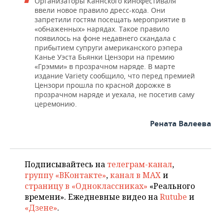
Организаторы Каннского кинофестиваля
ввели новое правило дресс-кода. Они
запретили гостям посещать мероприятие в
«обнаженных» нарядах. Такое правило
появилось на фоне недавнего скандала с
прибытием супруги американского рэпера
Канье Уэста Бьянки Цензори на премию
«Грэмми» в прозрачном наряде. В марте
издание Variety сообщило, что перед премией
Цензори прошла по красной дорожке в
прозрачном наряде и уехала, не посетив саму
церемонию.
Рената Валеева
Подписывайтесь на
телеграм-канал
,
группу «ВКонтакте»
,
канал в MAX
и
страницу в «Одноклассниках»
«Реального
времени». Ежедневные видео на
Rutube
и
«Дзене»
.