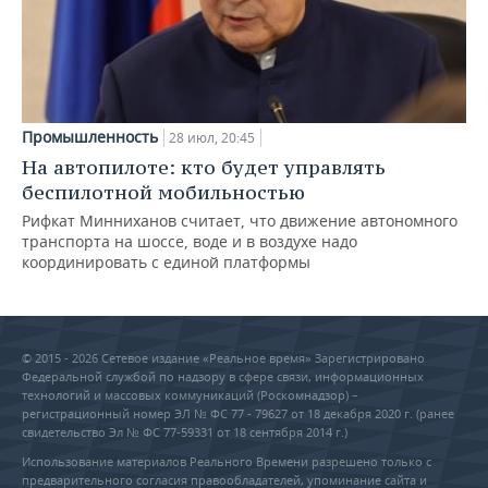
Промышленность
28 июл, 20:45
На автопилоте: кто будет управлять
беспилотной мобильностью
Рифкат Минниханов считает, что движение автономного
транспорта на шоссе, воде и в воздухе надо
координировать с единой платформы
© 2015 - 2026 Сетевое издание «Реальное время» Зарегистрировано
Федеральной службой по надзору в сфере связи, информационных
технологий и массовых коммуникаций (Роскомнадзор) –
регистрационный номер ЭЛ № ФС 77 - 79627 от 18 декабря 2020 г. (ранее
свидетельство Эл № ФС 77-59331 от 18 сентября 2014 г.)
Использование материалов Реального Времени разрешено только с
предварительного согласия правообладателей, упоминание сайта и