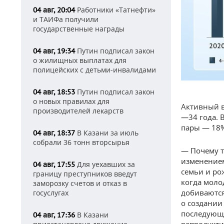
Работники «Татнефти»
04 авг, 20:04
и ТАИФа получили
государственные награды
Путин подписал закон
04 авг, 19:34
о жилищных выплатах для
полицейских с детьми-инвалидами
Путин подписал закон
04 авг, 18:53
о новых правилах для
Активный в
производителей лекарств
—34 года. 
пары — 18
В Казани за июль
04 авг, 18:37
собрали 36 тонн вторсырья
— Почему т
изменением
Для уехавших за
04 авг, 17:55
семьи и ро
границу преступников введут
когда моло
заморозку счетов и отказ в
добиваются
госуслугах
о создании
последующи
В Казани
04 авг, 17:36
репродукти