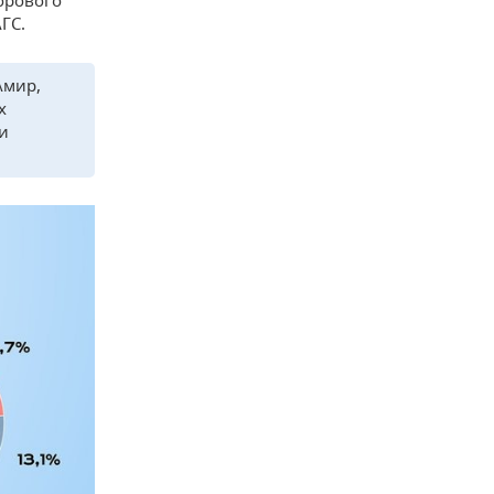
ГС.
Амир,
х
и