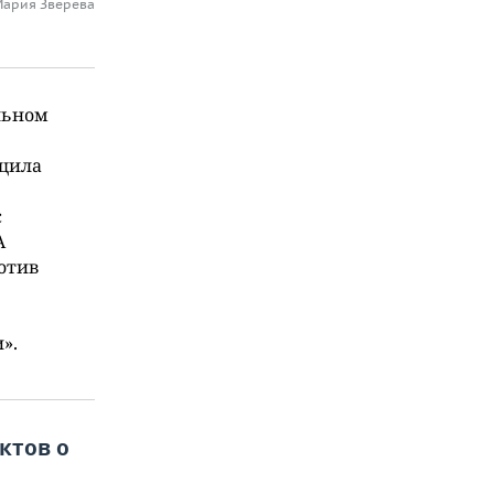
Мария Зверева
льном
бщила
с
А
ротив
».
ктов о