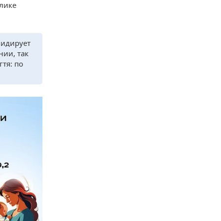
блике
лидирует
нии, так
гтя: по