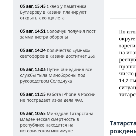
Сквер у памятника
05 авг, 15:45
Бутлерову в Казани планируют
открыть к концу лета
Солодчук получил пост
По ито
05 авг, 14:51
замминистра обороны
округе
зареги
Количество «умных»
05 авг, 14:24
на ито
светофоров в Казани достигнет 269
респуб
прошлы
Путин объединил все
05 авг, 13:03
число 
службы тыла Минобороны под
14,2 т
руководством Солодчука
ситуац
татарс
Работа iPhone в России
05 авг, 11:15
не пострадает из-за дела ФАС
Минздрав Татарстана:
05 авг, 10:55
младенческая смертность в
Татарст
республике находится на
рожден
историческом минимуме