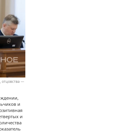
, отцовства —
ождении,
льчиков и
позитивная
етвертых и
количества
оказатель