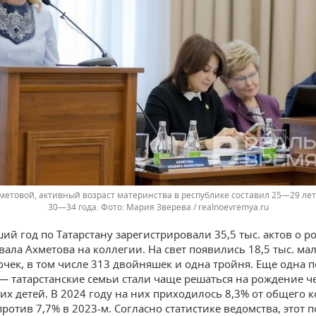
метовой, активный возраст материнства в республике составил 25—29 лет
30—34 года.
Мария Зверева / realnoevremya.ru
ий год по Татарстану зарегистрировали 35,5 тыс. актов о р
вала Ахметова на коллегии. На свет появились 18,5 тыс. ма
вочек, в том числе 313 двойняшек и одна тройня. Еще одна 
— татарстанские семьи стали чаще решаться на рождение ч
х детей. В 2024 году на них приходилось 8,3% от общего 
ротив 7,7% в 2023-м. Согласно статистике ведомства, этот п