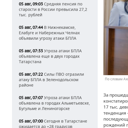
Средняя пенсия по
05 авг, 09:03
старости в России превысила 27,2
тыс. рублей
В Нижнекамске,
05 авг, 07:44
Елабуге и Набережных Челнах
объявили угрозу атаки БПЛА
Угроза атаки БПЛА
05 авг, 07:33
объявлена еще в двух городах
Татарстана
Силы ПВО отразили
05 авг, 07:22
По словам Ах
атаку БПЛА в Зеленодольском
районе
За прошедш
Угроза атаки БПЛА
05 авг, 07:07
констатиро
объявлена в городах Альметьевске,
17 тыс. де
Бугульме и Лениногорске
тенденция 
последующи
Сегодня в Татарстане
05 авг, 07:00
рождений п
ожидается до +28 градусов