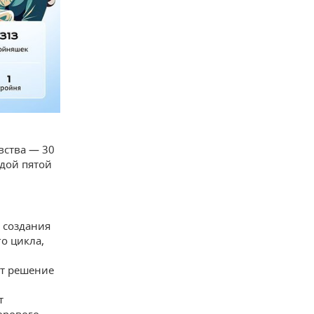
вства — 30
ждой пятой
 создания
о цикла,
ют решение
т
орового