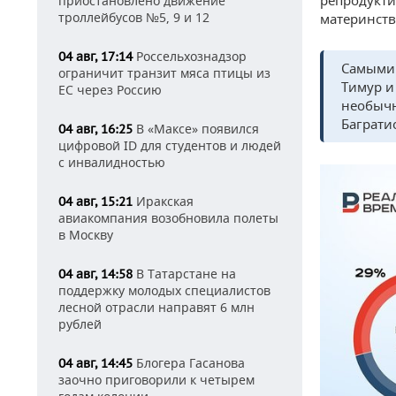
приостановлено движение
троллейбусов №5, 9 и 12
материнств
Россельхознадзор
04 авг, 17:14
Самыми 
ограничит транзит мяса птицы из
Тимур и
ЕС через Россию
необычн
Баграти
В «Максе» появился
04 авг, 16:25
цифровой ID для студентов и людей
с инвалидностью
Иракская
04 авг, 15:21
авиакомпания возобновила полеты
в Москву
В Татарстане на
04 авг, 14:58
поддержку молодых специалистов
лесной отрасли направят 6 млн
рублей
Блогера Гасанова
04 авг, 14:45
заочно приговорили к четырем