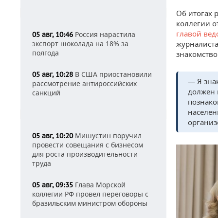
Об итогах 
коллегии о
главой вед
Россия нарастила
05 авг, 10:46
экспорт шоколада на 18% за
журналиста
полгода
знакомство
В США приостановили
05 авг, 10:28
— Я зна
рассмотрение антироссийских
должен 
санкций
познако
населен
организ
Мишустин поручил
05 авг, 10:20
провести совещания с бизнесом
для роста производительности
труда
Глава Морской
05 авг, 09:35
коллегии РФ провел переговоры с
бразильским министром обороны