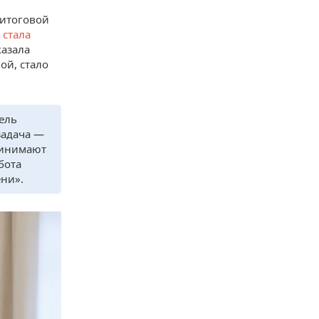
 итоговой
а
стала
казала
ой, стало
ель
задача —
принимают
бота
ени».