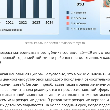
Реальное время / realnoevremya.ru
озраст материнства в республике составил 25—29 лет, отцо
В первый год семейной жизни ребенок появился лишь у ка
%.
акая небольшая цифра? Безусловно, это можно объяснить и
 ценностных установок молодого поколения относительно
ждения детей. Сегодня преобладает такая модель жизненног
дые люди сначала реализуются в профессиональной сфере,
 финансовой самостоятельности и только потом принима
 семьи и рождении детей. В результате рождение первого и
х детей откладывается на более поздний срок, когда падае
вное здоровье мужчин и женщин, что создает риски для зд