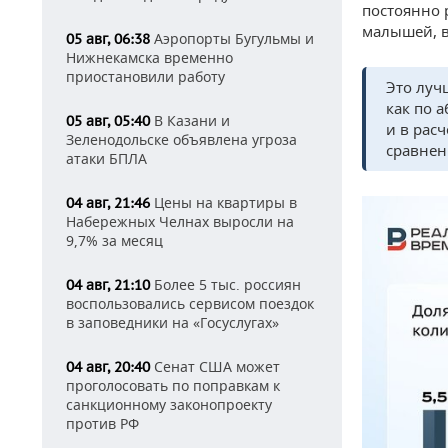
постоянно 
малышей, в
Аэропорты Бугульмы и
05 авг, 06:38
Нижнекамска временно
приостановили работу
Это луч
как по 
В Казани и
05 авг, 05:40
и в расч
Зеленодольске объявлена угроза
сравнен
атаки БПЛА
Цены на квартиры в
04 авг, 21:46
Набережных Челнах выросли на
9,7% за месяц
Более 5 тыс. россиян
04 авг, 21:10
воспользовались сервисом поездок
в заповедники на «Госуслугах»
Сенат США может
04 авг, 20:40
проголосовать по поправкам к
санкционному законопроекту
против РФ