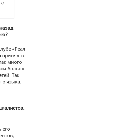
 в
 назад
ью?
клубе «Реал
я принял то
так много
таки больше
етей. Так
го языка.
циалистов,
ь его
ентов,