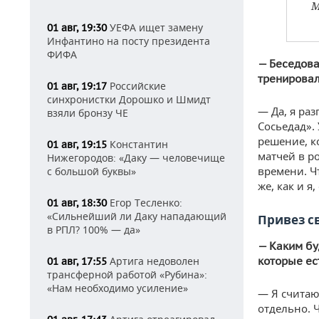
М
УЕФА ищет замену
01 авг, 19:30
Инфантино на посту президента
ФИФА
— Беседова
тренировал
Российские
01 авг, 19:17
синхронистки Дорошко и Шмидт
— Да, я раз
взяли бронзу ЧЕ
Сосьедад». 
решение, к
Константин
01 авг, 19:15
матчей в р
Нижегородов: «Даку — человечище
времени. Чт
с большой буквы»
же, как и я
Егор Тесленко:
01 авг, 18:30
«Сильнейший ли Даку нападающий
Привез с
в РПЛ? 100% — да»
— Каким бу
Артига недоволен
которые ес
01 авг, 17:55
трансферной работой «Рубина»:
«Нам необходимо усиление»
— Я считаю,
отдельно. 