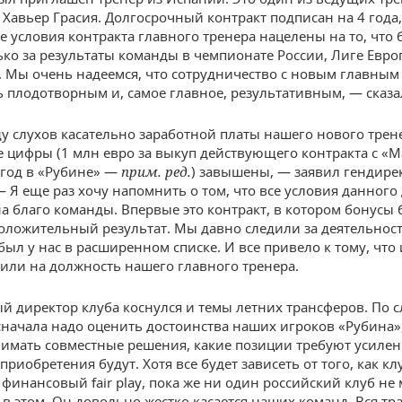
Хавьер Грасия. Долгосрочный контракт подписан на 4 года,
 условия контракта главного тренера нацелены на то, что
ько за результаты команды в чемпионате России, Лиге Евро
 Мы очень надеемся, что сотрудничество с новым главным
ь плодотворным и, самое главное, результативным, — сказа
у слухов касательно заработной платы нашего нового трен
 цифры (1 млн евро за выкуп действующего контракта с «М
 год в «Рубине» —
прим. ред.
) завышены, — заявил гендире
— Я еще раз хочу напомнить о том, что все условия данного
а благо команды. Впервые это контракт, в котором бонусы 
положительный результат. Мы давно следили за деятельнос
был у нас в расширенном списке. И все привело к тому, что
или на должность нашего главного тренера.
й директор клуба коснулся и темы летних трансферов. По 
сначала надо оценить достоинства наших игроков «Рубина»,
имать совместные решения, какие позиции требуют усилен
приобретения будут. Хотя все будет зависеть от того, как кл
 финансовый fair play, пока же ни один российский клуб не
в этом. Он довольно жестко касается наших команд. Вся тр