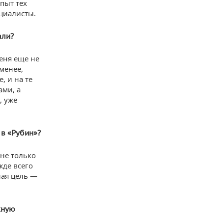
пыт тех
ециалисты.
али?
меня еще не
менее,
, и на те
ами, а
, уже
в «Рубин»?
 не только
жде всего
ная цель —
жную