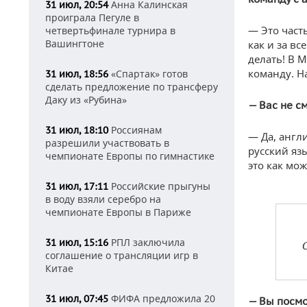
Анна Калинская
31 июл, 20:54
проиграла Пегуле в
— Это част
четвертьфинале турнира в
Вашингтоне
как и за вс
делать! В 
команду. На
«Спартак» готов
31 июл, 18:56
сделать предложение по трансферу
Даку из «Рубина»
— Вас не с
Россиянам
31 июл, 18:10
— Да, англ
разрешили участвовать в
русский язы
чемпионате Европы по гимнастике
это как мо
Российские прыгуны
31 июл, 17:11
в воду взяли серебро на
чемпионате Европы в Париже
РПЛ заключила
31 июл, 15:16
соглашение о трансляции игр в
Китае
ФИФА предложила 20
31 июл, 07:45
— Вы посмо