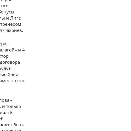
 все
 бонусы
пы и Лиге
 тренером
л Фахриев.
ера —
алагой» и 4
ктор
 договора
будут
тью Хави
 именно его
словам
 и только
ия. «Я
уб
 может быть
ансферная