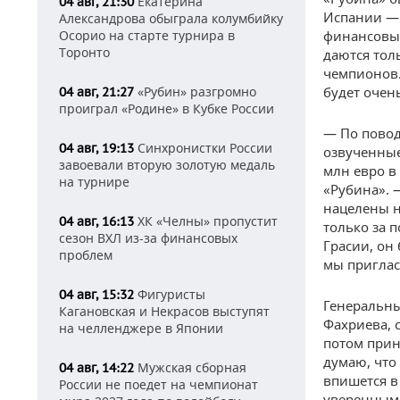
Екатерина
04 авг, 21:30
Испании — 
Александрова обыграла колумбийку
Осорио на старте турнира в
финансовые
Торонто
даются тол
чемпионов.
«Рубин» разгромно
будет очен
04 авг, 21:27
проиграл «Родине» в Кубке России
— По повод
Синхронистки России
04 авг, 19:13
озвученные
завоевали вторую золотую медаль
млн евро в
на турнире
«Рубина». 
нацелены н
ХК «Челны» пропустит
04 авг, 16:13
только за 
сезон ВХЛ из-за финансовых
Грасии, он 
проблем
мы приглас
Фигуристы
04 авг, 15:32
Генеральны
Кагановская и Некрасов выступят
Фахриева, 
на челленджере в Японии
потом прин
думаю, что 
Мужская сборная
04 авг, 14:22
впишется в
России не поедет на чемпионат
уверенным 