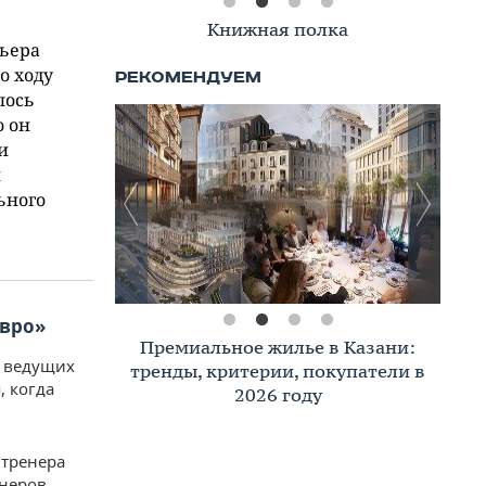
Книжная полка
вьера
о ходу
лось
о он
и
й
ьного
евро»
Премиальное жилье в Казани:
з ведущих
тренды, критерии, покупатели в
, когда
2026 году
 тренера
енеров