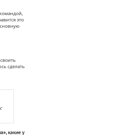
 командой,
равится это
основную
освоить
юсь сделать
с
а», какие у