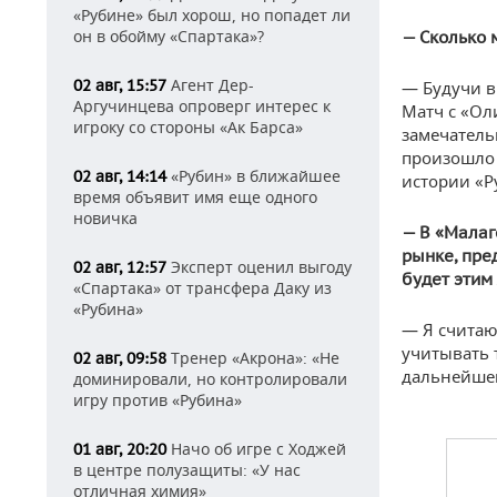
«Рубине» был хорош, но попадет ли
он в обойму «Спартака»?
— Сколько 
Агент Дер-
02 авг, 15:57
— Будучи в
Аргучинцева опроверг интерес к
Матч с «Ол
игроку со стороны «Ак Барса»
замечательн
произошло 
«Рубин» в ближайшее
02 авг, 14:14
истории «Р
время объявит имя еще одного
новичка
— В «Малаг
рынке, пре
Эксперт оценил выгоду
02 авг, 12:57
будет этим
«Спартака» от трансфера Даку из
«Рубина»
— Я считаю
учитывать т
Тренер «Акрона»: «Не
02 авг, 09:58
дальнейшем
доминировали, но контролировали
игру против «Рубина»
Начо об игре с Ходжей
01 авг, 20:20
в центре полузащиты: «У нас
отличная химия»