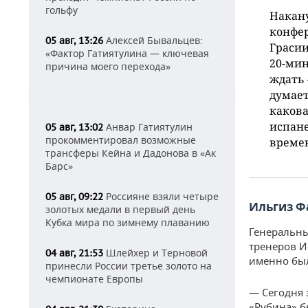
гольфу
Накану
конфер
Алексей Бывальцев:
05 авг, 13:26
Грасии
«Фактор Гатиятулина — ключевая
20-мин
причина моего перехода»
ждать 
думает
какова
испане
Анвар Гатиятулин
05 авг, 13:02
прокомментировал возможные
време
трансферы Кейна и Дадонова в «Ак
Барс»
Россияне взяли четыре
05 авг, 09:22
Ильгиз Ф
золотых медали в первый день
Кубка мира по зимнему плаванию
Генеральны
тренеров Ис
Шлейхер и Терновой
04 авг, 21:53
именно бы
принесли России третье золото на
чемпионате Европы
— Сегодня 
«Рубина» б