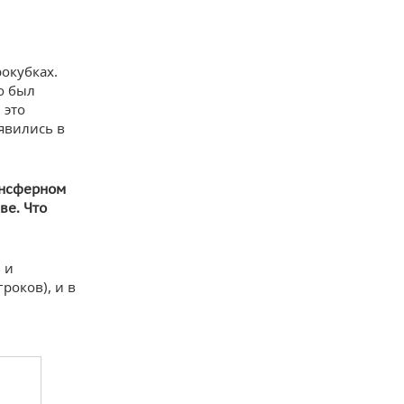
окубках.
о был
 это
явились в
ансферном
ве. Что
 и
гроков), и в