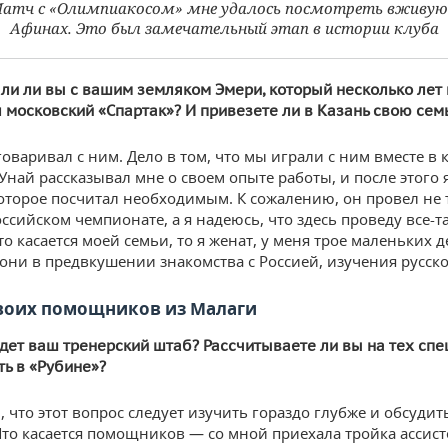
атч с «Олимпиакосом» мне удалось посмотреть вживую
Афинах. Это был замечательный этап в истории клуба
ли ли вы с вашим земляком Эмери, который несколько лет
 московский «Спартак»? И привезете ли в Казань свою сем
говаривал с ним. Дело в том, что мы играли с ним вместе в 
Унай рассказывал мне о своем опыте работы, и после этого 
оторое посчитал необходимым. К сожалению, он провел не 
оссийском чемпионате, а я надеюсь, что здесь проведу все-
о касается моей семьи, то я женат, у меня трое маленьких д
, они в предвкушении знакомства с Россией, изучения русско
воих помощников из Малаги
дет ваш тренерский штаб? Рассчитываете ли вы на тех спе
ть в «Рубине»?
 что этот вопрос следует изучить гораздо глубже и обсудит
Что касается помощников — со мной приехала тройка ассист