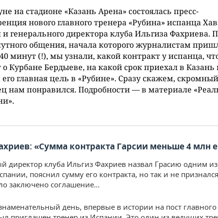
не на стадионе «Казань Арена» состоялась пресс-
енция нового главного тренера «Рубина» испанца Ха
 и генерального директора клуба Ильгиза Фахриева. П
утного общения, начала которого журналистам приш
40 минут (!), мы узнали, какой контракт у испанца, чт
 о Курбане Бердыеве, на какой срок приехал в Казань 
 его главная цель в «Рубине». Сразу скажем, скромны
ц нам понравился. Подробности — в материале «Реал
ни».
ахриев: «Сумма контракта Гарсии меньше 4 млн 
й директор клуба Ильгиз Фахриев назвал Грасию одним и
пании, пояснил сумму его контракта, но так и не признался
ло заключено соглашение…
знаменательный день, впервые в истории на пост главного
ыл приглашен тренер из Испании. Это один из ведущих тр