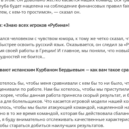
луба будет нацелена на соблюдение финансовых правил fair 
ем, с кем-то простимся», — сказал он.
я: «Знаю всех игроков «Рубина»!
ался человеком с чувством юмора, к тому же четко сказал, 
быстрее освоить русский язык. Оказывается, он следил за 
мя своей работы в Греции! И главное, мы поняли, что новы
рудностей не боится…
вают испанским Курбаном Бердыевым — как вам такое ср
отелось бы, чтобы меня сравнивали с кем бы то ни было, ч
ценивали по работе. Нам бы хотелось, чтобы мы приступили
скорее, чтобы данная работа принесла скорый результат, и 
а для болельщиков. Что касается игровой модели нашей ко
елось, чтобы мы были атакующей командой, нацеленной на
 но в то же время командой, которая бы действовала сбала
, я буду внимательно отслеживать качественные характери
тобы стараться добиться наилучших результатов.