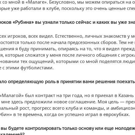
 со мной в «Малаге». Безусловно, мы можем опираться на о
орые уже работали в клубе, поскольку это очень ценные сп
роков «Рубина» вы узнали только сейчас и каких вы уже зн
сех игроков, всех видел. Естественно, личных знакомств у 
состоятся только после начала предсезонных сборов. Тем не 
шения я буду принимать, опираясь на то, что я видел прежде
я, которые сложатся у меня после личного общения с игрок
сновании тех ощущений, которыми со мной поделятся люди
 с этими футболистами.
ало определяющую роль в принятии вами решения поехать 
«Малагой» был контракт на три года, но я приехал в Казань
о мне здесь предложили новое соглашение. Моя цель — пре
альный рост, прогресс всего клуба и команды, и амбициоз
убин» в те времена, когда он успешно играл в еврокубках.
 вы будете контролировать только основу или еще молоде
академией?