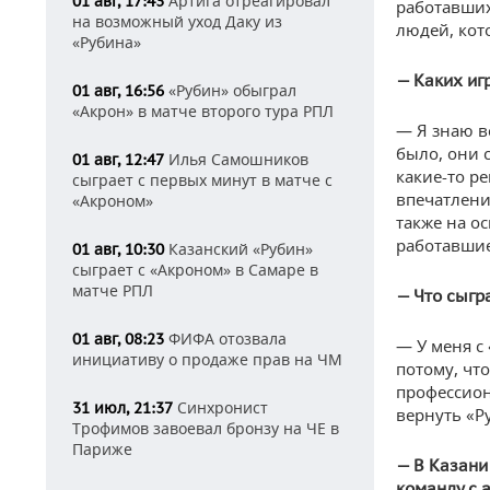
Артига отреагировал
01 авг, 17:43
работавших
на возможный уход Даку из
людей, кот
«Рубина»
— Каких иг
«Рубин» обыграл
01 авг, 16:56
«Акрон» в матче второго тура РПЛ
— Я знаю в
было, они 
Илья Самошников
01 авг, 12:47
какие-то ре
сыграет с первых минут в матче с
впечатлени
«Акроном»
также на о
работавшие
Казанский «Рубин»
01 авг, 10:30
сыграет с «Акроном» в Самаре в
матче РПЛ
— Что сыгр
ФИФА отозвала
01 авг, 08:23
— У меня с 
инициативу о продаже прав на ЧМ
потому, чт
профессион
Синхронист
31 июл, 21:37
вернуть «Р
Трофимов завоевал бронзу на ЧЕ в
Париже
— В Казани
команду с 