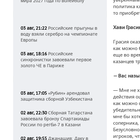
мира 2027 года по волейболу
политика к
то приобрет
Хави Граси
Российские прыгуны в
03 авг, 21:22
воду взяли серебро на чемпионате
Европы
Грасия оказ
как можно 
Российские
03 авг, 18:16
еще во вре
синхронистки завоевали первое
казанцев т
золото ЧЕ в Париже
— Вас назы
— Мне не х
«Рубин» арендовал
03 авг, 17:05
действия о
защитника сборной Узбекистана
как можно 
убедительн
Сборная Татарстана
02 авг, 22:30
мне бы хот
завоевала бронзу Спартакиады
соперника,
России по регби-7 в Казани
Безусловно
игроков, ч
Джанашия: Даку в
02 авг, 19:55