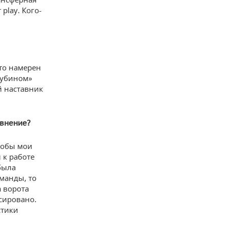
play. Кого-
что намерен
«Рубином»
й наставник
авнение?
тобы мои
 к работе
была
манды, то
 ворота
нсировано.
стики