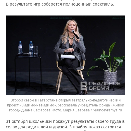
В результате игр соберется полноценный спектакль.
Второй сезон в Татарстане открыл театрально-педагогический
проект «Видимо-невидимо», рассказала учредитель фонда «Живой
город» Диана Сафарова.
Мария Зверева / realnoevremya.ru
31 октября школьники покажут результаты своего труда в
селах для родителей и друзей. 3 ноября показ состоится