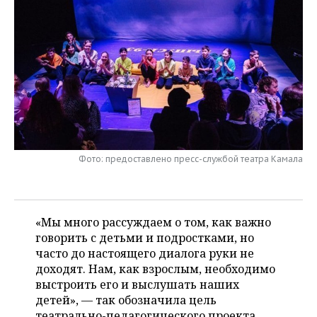
НЕФТЕХИМИЯ
РОЗНИЧНАЯ ТОРГОВЛЯ
НОВОСТИ ТЕХНОЛОГИЙ
МЕРОПРИЯТИЯ
НЕФТЬ
ТРАНСПОРТ
IT
НОВОСТИ МЕРОПРИЯТИЙ
СПОРТ
ОПК
УСЛУГИ
МЕДИА
ВЫЕЗДНАЯ РЕДАКЦИЯ
НОВОСТИ СПОРТА
ОБЩЕСТВО
ЭНЕРГЕТИКА
ТЕЛЕКОММУНИКАЦИИ
БИЗНЕС-БРАНЧИ
ФУТБОЛ
НОВОСТИ ОБЩЕСТВА
ФОТОГАЛЕРЕЯ
ONLINE-КОНФЕРЕНЦИИ
ХОККЕЙ
ВЛАСТЬ
СЮЖЕТЫ
Фото: предоставлено пресс-службой театра Камала
ОТКРЫТАЯ ЛЕКЦИЯ
БАСКЕТБОЛ
ИНФРАСТРУКТУРА
СПРАВОЧНИК
ВОЛЕЙБОЛ
ИСТОРИЯ
СПИСОК ПЕРСОН
«Мы много рассуждаем о том, как важно
ПОЛНАЯ ВЕРСИЯ
говорить с детьми и подростками, но
часто до настоящего диалога руки не
КИБЕРСПОРТ
КУЛЬТУРА
СПИСОК КОМПАНИЙ
доходят. Нам, как взрослым, необходимо
выстроить его и выслушать наших
ФИГУРНОЕ КАТАНИЕ
МЕДИЦИНА
детей», — так обозначила цель
театрально-педагогического проекта