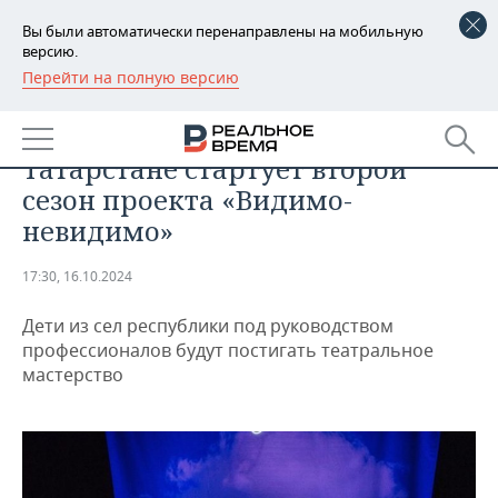
Вы были автоматически перенаправлены на мобильную
версию.
Перейти на полную версию
РЕГИОНЫ
ОБЩЕСТВО
Три спектакля и 43 участника: в
БАШКОРТОСТАН
НОВОСТИ
Татарстане стартует второй
ТАТАРСТАН
АНАЛИТИКА
сезон проекта «Видимо-
невидимо»
УДМУРТИЯ
НОВОСТИ АНАЛИТИКИ
ЭКОНОМИКА
17:30, 16.10.2024
ДЕКЛАРАЦИИ О ДОХОДАХ
НОВОСТИ ЭКОНОМИКИ
ПРОМЫШЛЕННОСТЬ
Дети из сел республики под руководством
КОРОЛИ ГОСЗАКАЗА ПФО
ФИНАНСЫ
НОВОСТИ
НЕДВИЖИМОСТЬ
профессионалов будут постигать театральное
ПРОМЫШЛЕННОСТИ
мастерство
ВУЗЫ ТАТАРСТАНА
БАНКИ
НОВОСТИ НЕДВИЖИМОСТИ
АВТО
АГРОПРОМ
КОМУ ПРИНАДЛЕЖАТ
БЮДЖЕТ
НОВОСТИ АВТО
БИЗНЕС
ТОРГОВЫЕ ЦЕНТРЫ
МАШИНОСТРОЕНИЕ
ТАТАРСТАНА
ИНВЕСТИЦИИ
НОВОСТИ БИЗНЕСА
ТЕХНОЛОГИИ