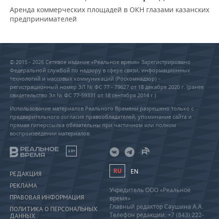
Аренда коммерческих площадей в ОКН глазами казанских
предпринимателей
© 2015 - 2026 Сетевое издание «Реальное время» Зарегистрировано
Федеральной службой по надзору в сфере связи, информационных
технологий и массовых коммуникаций (Роскомнадзор) –
регистрационный номер ЭЛ № ФС 77 - 79627 от 18 декабря 2020 г. (ранее
свидетельство Эл № ФС 77-59331 от 18 сентября 2014 г.)
Использование материалов Реального Времени разрешено только с
предварительного согласия правообладателей, упоминание сайта и
прямая гиперссылка обязательны при частичном или полном
воспроизведении материалов.
18+
RU
EN
РЕДАКЦИЯ
РЕКЛАМА
Учредитель ООО «Реальное
ПРАВОВАЯ ИНФОРМАЦИЯ
время»
Главный редактор Саушина А.А.
ПОЛИТИКА О ПЕРСОНАЛЬНЫХ
Телефон редакции: +7 (843) 222-
ДАННЫХ