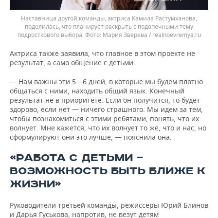
Наставница другой команды, актриса Камила Растумханова,
поделилась, что планирует раскрыть с подопечными тему
подросткового выбора.
Мария Зверева / realnoevremya.ru
Актриса также заявила, что главное в этом проекте не
результат, а само общение с детьми.
— Нам важны эти 5—6 дней, в которые мы будем плотно
общаться с ними, находить общий язык. Конечный
результат не в приоритете. Если он получится, то будет
здорово, если нет — ничего страшного. Мы идем за тем,
чтобы познакомиться с этими ребятами, понять, что их
волнует. Мне кажется, что их волнует то же, что и нас, но
сформулируют они это лучше, — пояснила она.
«РАБОТА С ДЕТЬМИ —
ВОЗМОЖНОСТЬ БЫТЬ БЛИЖЕ К
ЖИЗНИ»
Руководители третьей команды, режиссеры Юрий Блинов
и Дарья Гуськова, напротив, не везут детям