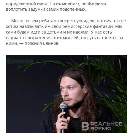
определенной идеи. По их мнению, необходимо
воплотить задумки самих подопечных.
— Мы не везем ребятам конкретную идею, потому что не
хотим навязывать им свои режиссерские фантазии. Мы
сами будем идти за детьми и их идеями. У нас есть
варианты выражения этих мыслей, но суть останется за
ними, — пояснил Блинов.