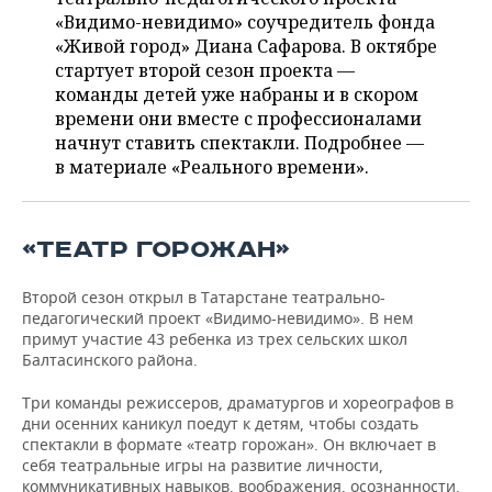
ВОДНЫЕ ВИДЫ СПОРТА
ОБРАЗОВАНИЕ
«Видимо-невидимо» соучредитель фонда
«Живой город» Диана Сафарова. В октябре
ХОККЕЙ С МЯЧОМ
ПРОИСШЕСТВИЯ
стартует второй сезон проекта —
команды детей уже набраны и в скором
времени они вместе с профессионалами
начнут ставить спектакли. Подробнее —
в материале «Реального времени».
«ТЕАТР ГОРОЖАН»
Второй сезон открыл в Татарстане театрально-
педагогический проект «Видимо-невидимо». В нем
примут участие 43 ребенка из трех сельских школ
Балтасинского района.
Три команды режиссеров, драматургов и хореографов в
дни осенних каникул поедут к детям, чтобы создать
спектакли в формате «театр горожан». Он включает в
себя театральные игры на развитие личности,
коммуникативных навыков, воображения, осознанности.