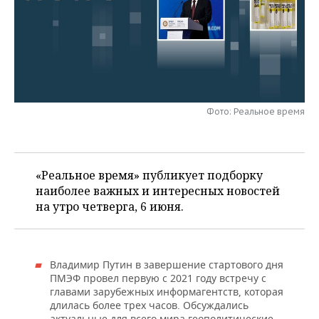
НЕФТЕХИМИЯ
РОЗНИЧНАЯ ТОРГОВЛЯ
НОВОСТИ ТЕХНОЛОГИЙ
МЕРОПРИЯТИЯ
НЕФТЬ
ТРАНСПОРТ
IT
НОВОСТИ МЕРОПРИЯТИЙ
СПОРТ
ОПК
УСЛУГИ
МЕДИА
ВЫЕЗДНАЯ РЕДАКЦИЯ
НОВОСТИ СПОРТА
ОБЩЕСТВО
ЭНЕРГЕТИКА
Фото: Реальное время
ТЕЛЕКОММУНИКАЦИИ
БИЗНЕС-БРАНЧИ
ФУТБОЛ
НОВОСТИ ОБЩЕСТВА
ФОТОГАЛЕРЕЯ
ONLINE-КОНФЕРЕНЦИИ
ХОККЕЙ
ВЛАСТЬ
СЮЖЕТЫ
«Реальное время» публикует подборку
ОТКРЫТАЯ ЛЕКЦИЯ
БАСКЕТБОЛ
ИНФРАСТРУКТУРА
наиболее важных и интересных новостей
СПРАВОЧНИК
на утро четверга, 6 июня.
ВОЛЕЙБОЛ
ИСТОРИЯ
СПИСОК ПЕРСОН
ПОЛНАЯ ВЕРСИЯ
КИБЕРСПОРТ
КУЛЬТУРА
СПИСОК КОМПАНИЙ
Владимир Путин в завершение стартового дня
ПМЭФ провел первую с 2021 году встречу с
ФИГУРНОЕ КАТАНИЕ
МЕДИЦИНА
главами зарубежных информагентств, которая
длилась более трех часов. Обсуждались
актуальные для всего мира геополитические