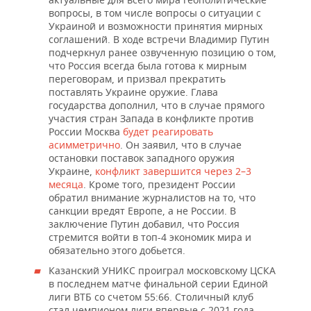
ВОДНЫЕ ВИДЫ СПОРТА
ОБРАЗОВАНИЕ
вопросы, в том числе вопросы о ситуации с
Украиной и возможности принятия мирных
ХОККЕЙ С МЯЧОМ
ПРОИСШЕСТВИЯ
соглашений. В ходе встречи Владимир Путин
подчеркнул ранее озвученную позицию о том,
что Россия всегда была готова к мирным
переговорам, и призвал прекратить
поставлять Украине оружие. Глава
государства дополнил, что в случае прямого
участия стран Запада в конфликте против
России Москва
будет реагировать
асимметрично
. Он заявил, что в случае
остановки поставок западного оружия
Украине,
конфликт завершится через 2–3
месяца
. Кроме того, президент России
обратил внимание журналистов на то, что
санкции вредят Европе, а не России. В
заключение Путин добавил, что Россия
стремится войти в топ-4 экономик мира и
обязательно этого добьется.
Казанский УНИКС проиграл московскому ЦСКА
в последнем матче финальной серии Единой
лиги ВТБ со счетом 55:66. Столичный клуб
стал чемпионом лиги впервые с 2021 года,