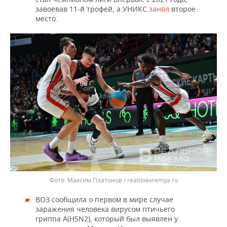
завоевав 11-й трофей, а УНИКС
занял
второе
место.
Максим Платонов / realnoevremya.ru
ВОЗ сообщила о первом в мире случае
заражения человека вирусом птичьего
гриппа A(H5N2), который был выявлен у