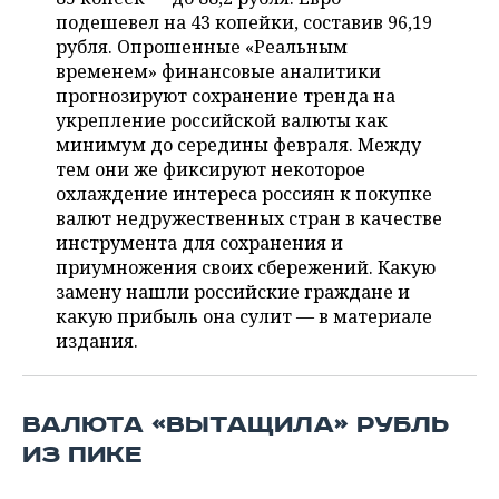
ВОДНЫЕ ВИДЫ СПОРТА
ОБРАЗОВАНИЕ
подешевел на 43 копейки, составив 96,19
рубля. Опрошенные «Реальным
ХОККЕЙ С МЯЧОМ
ПРОИСШЕСТВИЯ
временем» финансовые аналитики
прогнозируют сохранение тренда на
укрепление российской валюты как
минимум до середины февраля. Между
тем они же фиксируют некоторое
охлаждение интереса россиян к покупке
валют недружественных стран в качестве
инструмента для сохранения и
приумножения своих сбережений. Какую
замену нашли российские граждане и
какую прибыль она сулит — в материале
издания.
ВАЛЮТА «ВЫТАЩИЛА» РУБЛЬ
ИЗ ПИКЕ