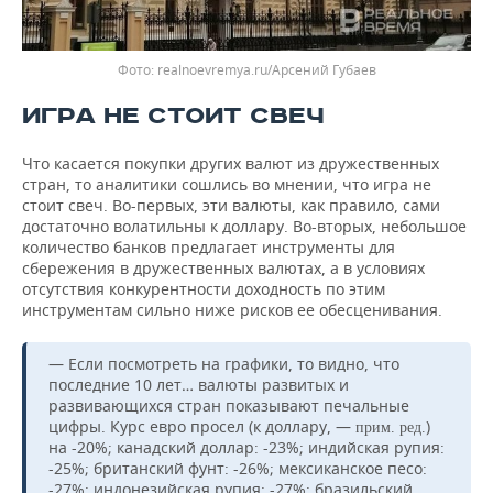
realnoevremya.ru/Арсений Губаев
ИГРА НЕ СТОИТ СВЕЧ
Что касается покупки других валют из дружественных
стран, то аналитики сошлись во мнении, что игра не
стоит свеч. Во-первых, эти валюты, как правило, сами
достаточно волатильны к доллару. Во-вторых, небольшое
количество банков предлагает инструменты для
сбережения в дружественных валютах, а в условиях
отсутствия конкурентности доходность по этим
инструментам сильно ниже рисков ее обесценивания.
— Если посмотреть на графики, то видно, что
последние 10 лет… валюты развитых и
развивающихся стран показывают печальные
цифры. Курс евро просел (к доллару, —
)
прим. ред.
на -20%; канадский доллар: -23%; индийская рупия:
-25%; британский фунт: -26%; мексиканское песо:
-27%; индонезийская рупия: -27%; бразильский