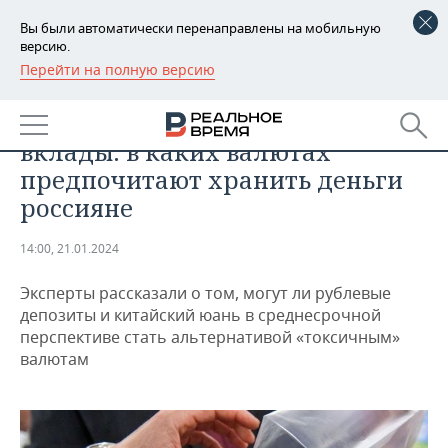
Вы были автоматически перенаправлены на мобильную
версию.
Перейти на полную версию
РЕГИОНЫ
АНАЛИТИКА
Юань, доллар или рублевые
БАШКОРТОСТАН
НОВОСТИ
вклады: в каких валютах
ТАТАРСТАН
АНАЛИТИКА
предпочитают хранить деньги
россияне
УДМУРТИЯ
НОВОСТИ АНАЛИТИКИ
ЭКОНОМИКА
14:00, 21.01.2024
ДЕКЛАРАЦИИ О ДОХОДАХ
НОВОСТИ ЭКОНОМИКИ
ПРОМЫШЛЕННОСТЬ
Эксперты рассказали о том, могут ли рублевые
КОРОЛИ ГОСЗАКАЗА ПФО
ФИНАНСЫ
НОВОСТИ
НЕДВИЖИМОСТЬ
депозиты и китайский юань в среднесрочной
ПРОМЫШЛЕННОСТИ
перспективе стать альтернативой «токсичным»
ВУЗЫ ТАТАРСТАНА
БАНКИ
НОВОСТИ НЕДВИЖИМОСТИ
АВТО
валютам
АГРОПРОМ
КОМУ ПРИНАДЛЕЖАТ
БЮДЖЕТ
НОВОСТИ АВТО
БИЗНЕС
ТОРГОВЫЕ ЦЕНТРЫ
МАШИНОСТРОЕНИЕ
ТАТАРСТАНА
ИНВЕСТИЦИИ
НОВОСТИ БИЗНЕСА
ТЕХНОЛОГИИ