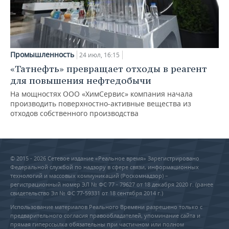
Промышленность
24 июл, 16:15
«Татнефть» превращает отходы в реагент
для повышения нефтедобычи
На мощностях ООО «ХимСервис» компания начала
производить поверхностно-активные вещества из
отходов собственного производства
© 2015 - 2026 Сетевое издание «Реальное время» Зарегистрировано
Федеральной службой по надзору в сфере связи, информационных
технологий и массовых коммуникаций (Роскомнадзор) –
регистрационный номер ЭЛ № ФС 77 - 79627 от 18 декабря 2020 г. (ранее
свидетельство Эл № ФС 77-59331 от 18 сентября 2014 г.)
Использование материалов Реального Времени разрешено только с
предварительного согласия правообладателей, упоминание сайта и
прямая гиперссылка обязательны при частичном или полном