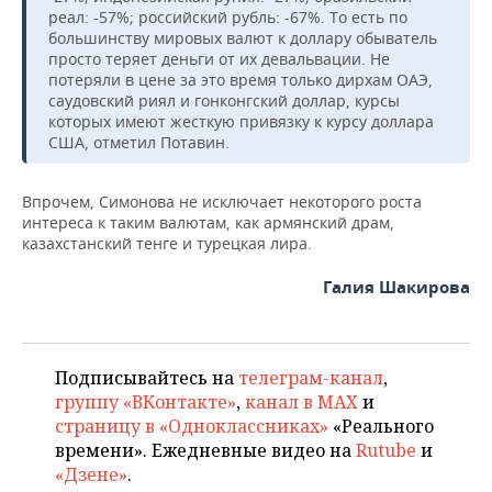
реал: -57%; российский рубль: -67%. То есть по
большинству мировых валют к доллару обыватель
просто теряет деньги от их девальвации. Не
потеряли в цене за это время только дирхам ОАЭ,
саудовский риял и гонконгский доллар, курсы
которых имеют жесткую привязку к курсу доллара
США, отметил Потавин.
Впрочем, Симонова не исключает некоторого роста
интереса к таким валютам, как армянский драм,
казахстанский тенге и турецкая лира.
Галия Шакирова
Подписывайтесь на
телеграм-канал
,
группу «ВКонтакте»
,
канал в MAX
и
страницу в «Одноклассниках»
«Реального
времени». Ежедневные видео на
Rutube
и
«Дзене»
.