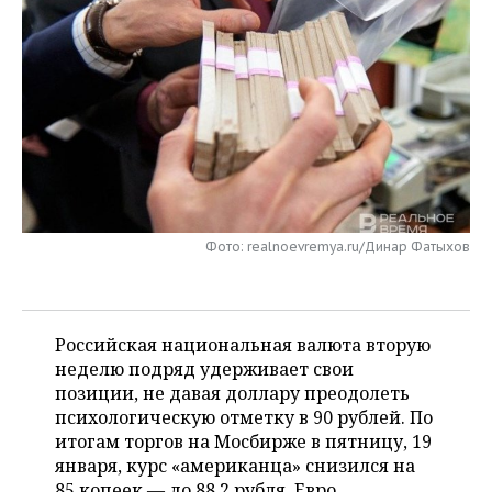
НЕФТЕХИМИЯ
РОЗНИЧНАЯ ТОРГОВЛЯ
НОВОСТИ ТЕХНОЛОГИЙ
МЕРОПРИЯТИЯ
НЕФТЬ
ТРАНСПОРТ
IT
НОВОСТИ МЕРОПРИЯТИЙ
СПОРТ
ОПК
УСЛУГИ
МЕДИА
ВЫЕЗДНАЯ РЕДАКЦИЯ
НОВОСТИ СПОРТА
ОБЩЕСТВО
ЭНЕРГЕТИКА
ТЕЛЕКОММУНИКАЦИИ
БИЗНЕС-БРАНЧИ
ФУТБОЛ
НОВОСТИ ОБЩЕСТВА
ФОТОГАЛЕРЕЯ
ONLINE-КОНФЕРЕНЦИИ
ХОККЕЙ
ВЛАСТЬ
СЮЖЕТЫ
Фото: realnoevremya.ru/Динар Фатыхов
ОТКРЫТАЯ ЛЕКЦИЯ
БАСКЕТБОЛ
ИНФРАСТРУКТУРА
СПРАВОЧНИК
ВОЛЕЙБОЛ
ИСТОРИЯ
СПИСОК ПЕРСОН
Российская национальная валюта вторую
ПОЛНАЯ ВЕРСИЯ
неделю подряд удерживает свои
позиции, не давая доллару преодолеть
КИБЕРСПОРТ
КУЛЬТУРА
СПИСОК КОМПАНИЙ
психологическую отметку в 90 рублей. По
итогам торгов на Мосбирже в пятницу, 19
ФИГУРНОЕ КАТАНИЕ
МЕДИЦИНА
января, курс «американца» снизился на
85 копеек — до 88,2 рубля. Евро