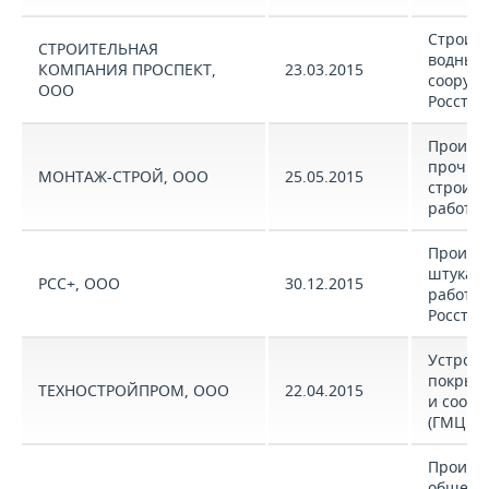
Строите
СТРОИТЕЛЬНАЯ
водных
КОМПАНИЯ ПРОСПЕКТ,
23.03.2015
сооруж
ООО
Росстат
Произв
прочих
МОНТАЖ-СТРОЙ, ООО
25.05.2015
строит
работ (
Произв
штукат
РСС+, ООО
30.12.2015
работ (
Росстат
Устройс
покрыт
ТЕХНОСТРОЙПРОМ, ООО
22.04.2015
и соор
(ГМЦ Ро
Произв
общест