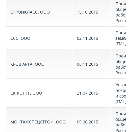
Произв
общест
СТРОЙКЛАСС, ООО
15.10.2015
работ (
Росстат
Произв
ССС, ООО
02.11.2015
земляны
(ГМЦ Ро
Произв
общест
КРОВ АРТА, ООО
06.11.2015
работ (
Росстат
Устройс
покрыт
СК КОНТР, ООО
21.07.2015
и соор
(ГМЦ Ро
Произв
общест
МОНТАЖСПЕЦСТРОЙ, ООО
09.06.2015
работ (
Росстат