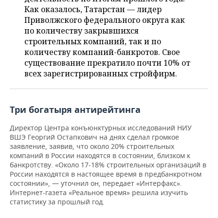
НЕФТЕХИМИЯ
Как оказалось, Татарстан — лидер
РОЗНИЧНАЯ ТОРГОВЛЯ
НОВОСТИ ТЕХНОЛОГИЙ
МЕРОПРИЯТИЯ
Приволжского федерального округа как
НЕФТЬ
по количеству закрывшихся
ТРАНСПОРТ
IT
НОВОСТИ МЕРОПРИЯТИЙ
СПОРТ
строительных компаний, так и по
ОПК
количеству компаний-банкротов. Свое
существование прекратило почти 10% от
УСЛУГИ
МЕДИА
ВЫЕЗДНАЯ РЕДАКЦИЯ
НОВОСТИ СПОРТА
ОБЩЕСТВО
ЭНЕРГЕТИКА
всех зарегистрированных стройфирм.
ТЕЛЕКОММУНИКАЦИИ
БИЗНЕС-БРАНЧИ
ФУТБОЛ
НОВОСТИ ОБЩЕСТВА
ФОТОГАЛЕРЕЯ
ONLINE-КОНФЕРЕНЦИИ
ХОККЕЙ
ВЛАСТЬ
СЮЖЕТЫ
Три богатыря антирейтинга
Директор Центра конъюнктурных исследований НИУ
ОТКРЫТАЯ ЛЕКЦИЯ
БАСКЕТБОЛ
ИНФРАСТРУКТУРА
СПРАВОЧНИК
ВШЭ Георгий Остапкович на днях сделал громкое
заявление, заявив, что около 20% строительных
ВОЛЕЙБОЛ
ИСТОРИЯ
СПИСОК ПЕРСОН
ПОЛНАЯ ВЕРСИЯ
компаний в России находятся в состоянии, близком к
банкротству. «Около 17-18% строительных организаций в
России находятся в настоящее время в предбанкротном
КИБЕРСПОРТ
КУЛЬТУРА
СПИСОК КОМПАНИЙ
состоянии», — уточнил он, передает «Интерфакс».
Интернет-газета «Реальное время» решила изучить
ФИГУРНОЕ КАТАНИЕ
МЕДИЦИНА
статистику за прошлый год.