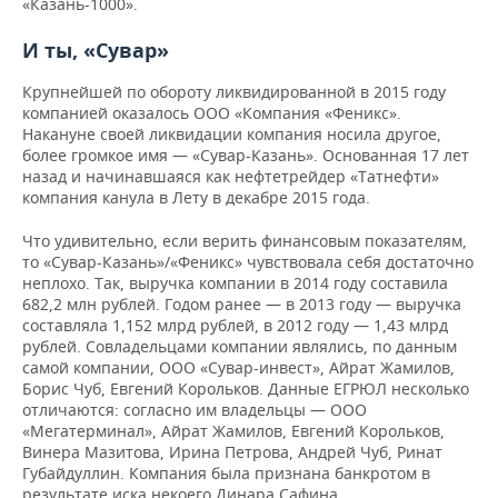
«Казань-1000».
И ты, «Сувар»
Крупнейшей по обороту ликвидированной в 2015 году
компанией оказалось ООО «Компания «Феникс».
Накануне своей ликвидации компания носила другое,
более громкое имя — «Сувар-Казань». Основанная 17 лет
назад и начинавшаяся как нефтетрейдер «Татнефти»
компания канула в Лету в декабре 2015 года.
Что удивительно, если верить финансовым показателям,
то «Сувар-Казань»/«Феникс» чувствовала себя достаточно
неплохо. Так, в
ыручка компании в 2014 году составила
682,2 млн рублей. Годом ранее — в 2013 году — выручка
составляла 1,152 млрд рублей, в 2012 году — 1,43 млрд
рублей. Совладельцами компании являлись, по данным
самой компании, ООО «Сувар-инвест», Айрат Жамилов,
Борис Чуб, Евгений Корольков. Данные ЕГРЮЛ несколько
отличаются: согласно им владельцы — ООО
«Мегатерминал», Айрат Жамилов, Евгений Корольков,
Винера Мазитова, Ирина Петрова, Андрей Чуб, Ринат
Губайдуллин. Компания была признана банкротом в
результате иска некоего Динара Сафина.