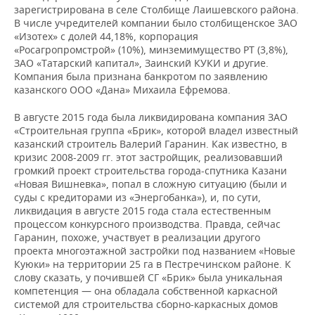
зарегистрирована в селе Столбище Лаишевского района.
В числе учредителей компании было столбищенское ЗАО
«Изотех» с долей 44,18%, корпорация
«Росагропромстрой» (10%), минземимущество РТ (3,8%),
ЗАО «Татарский капитал», Заинский КУКИ и другие.
Компания была признана банкротом по заявлению
казанского ООО «Дана» Михаила Ефремова.
В августе 2015 года была ликвидирована компания ЗАО
«Строительная группа «Брик», которой владел известный
казанский строитель Валерий Гаранин. Как известно, в
кризис 2008-2009 гг. этот застройщик, реализовавший
громкий проект строительства города-спутника Казани
«Новая Вишневка», попал в сложную ситуацию (были и
суды с кредиторами из «Энергобанка»), и, по сути,
ликвидация в августе 2015 года стала естественным
процессом конкурсного производства. Правда, сейчас
Гаранин, похоже, участвует в реализации другого
проекта многоэтажной застройки под названием «Новые
Куюки» на территории 25 га в Пестречинском районе. К
слову сказать, у почившей СГ «Брик» была уникальная
компетенция — она обладала собственной каркасной
системой для строительства сборно-каркасных домов