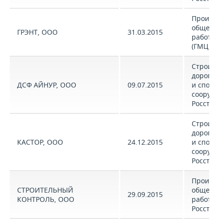
Произв
общест
ГРЭНТ, ООО
31.03.2015
работ (
(ГМЦ Ро
Строите
дорог, 
ДСФ АЙНУР, ООО
09.07.2015
и спор
сооруж
Росстат
Строите
дорог, 
КАСТОР, ООО
24.12.2015
и спор
сооруж
Росстат
Произв
СТРОИТЕЛЬНЫЙ
общест
29.09.2015
КОНТРОЛЬ, ООО
работ (
Росстат