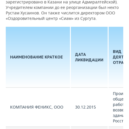
зарегистрировано в Казани на улице Адмиралтейской).
Учредителем компании до ее реорганизации был некто
Рустам Хусаинов. Он также числится директором ООО
«Оздоровительный центр «Сиам» из Сургута.
ВИД
ДАТА
НАИМЕНОВАНИЕ КРАТКОЕ
ДЕЯТЕЛ
ЛИКВИДАЦИИ
ОТРАСЛ
Произв
общест
работ п
КОМПАНИЯ ФЕНИКС, ООО
30.12.2015
возвед
зданий 
Росстат