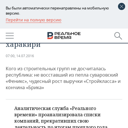
Вы были автоматически перенаправлены на мобильную
версию.
Перейти на полную версию
РЕГИОНЫ
Татарстанские строители
БАШКОРТОСТАН
НОВОСТИ
устроили постуниверсиадское
харакири
ТАТАРСТАН
АНАЛИТИКА
07:00, 14.07.2016
УДМУРТИЯ
НОВОСТИ АНАЛИТИКИ
ЭКОНОМИКА
Кого из строительных групп не досчиталась
ДЕКЛАРАЦИИ О ДОХОДАХ
НОВОСТИ ЭКОНОМИКИ
ПРОМЫШЛЕННОСТЬ
республика: не восставший из пепла суваровский
«Феникс», чудесный рост выручки «Стройкласса» и
КОРОЛИ ГОСЗАКАЗА ПФО
ФИНАНСЫ
НОВОСТИ
НЕДВИЖИМОСТЬ
кончина «Брика»
ПРОМЫШЛЕННОСТИ
ВУЗЫ ТАТАРСТАНА
БАНКИ
НОВОСТИ НЕДВИЖИМОСТИ
АВТО
АГРОПРОМ
Аналитическая служба «Реального
КОМУ ПРИНАДЛЕЖАТ
БЮДЖЕТ
НОВОСТИ АВТО
БИЗНЕС
времени» проанализировала списки
ТОРГОВЫЕ ЦЕНТРЫ
МАШИНОСТРОЕНИЕ
компаний, прекративших свою
ТАТАРСТАНА
ИНВЕСТИЦИИ
НОВОСТИ БИЗНЕСА
ТЕХНОЛОГИИ
деятельность по итогам прошлого года.