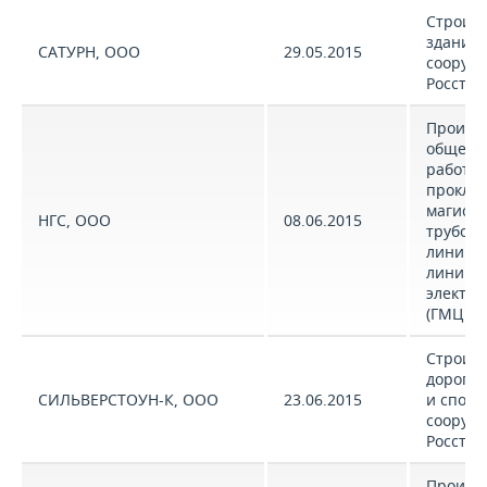
Строите
зданий 
САТУРН, ООО
29.05.2015
сооруж
Росстат
Произв
общест
работ п
проклад
магист
НГС, ООО
08.06.2015
трубопр
линий с
линий
электр
(ГМЦ Ро
Строите
дорог, 
СИЛЬВЕРСТОУН-К, ООО
23.06.2015
и спор
сооруж
Росстат
Произв