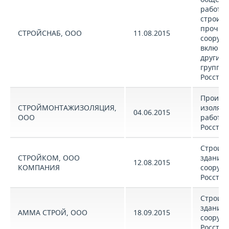
работ п
строите
прочих 
СТРОЙСНАБ, ООО
11.08.2015
сооруже
включе
другие
группир
Росстат
Произв
СТРОЙМОНТАЖИЗОЛЯЦИЯ,
изоляц
04.06.2015
ООО
работ (
Росстат
Строите
СТРОЙКОМ, ООО
зданий 
12.08.2015
КОМПАНИЯ
сооруж
Росстат
Строите
зданий 
АММА СТРОЙ, ООО
18.09.2015
сооруж
Росстат