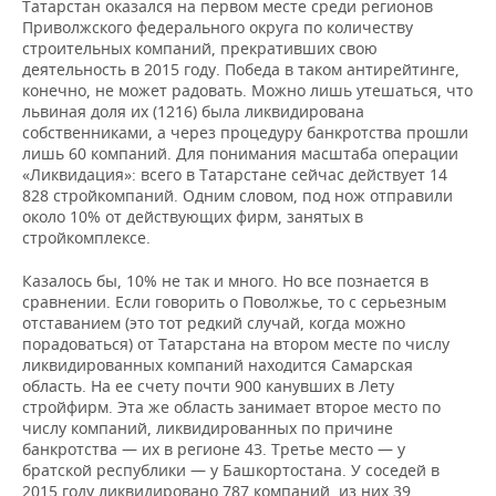
ВОДНЫЕ ВИДЫ СПОРТА
ОБРАЗОВАНИЕ
Татарстан оказался на первом месте среди регионов
Приволжского федерального округа по количеству
строительных компаний, прекративших свою
ХОККЕЙ С МЯЧОМ
ПРОИСШЕСТВИЯ
деятельность в 2015 году. Победа в таком антирейтинге,
конечно, не может радовать.
Можно
лишь утешаться, что
львиная доля их (1216)
был
а
ликвидирован
а
собственниками, а через процедуру банкротства прошли
лишь 60 компаний. Для понимания масштаба операции
«Ликвидация»: всего в Татарстане сейчас действует 14
828 стройкомпаний. Одним словом, под нож отправили
около 10% от действующих фирм, занятых в
стройкомплексе.
Казалось бы, 10% не так и много. Но все познается в
сравнении. Если говорить о Поволжье, то с серьезным
отставанием (это тот редкий случай, когда можно
порадоваться) от Татарстана на втором месте по числу
ликвидированных компаний находится Самарская
область. На ее счету почти 900 канувших в Лету
стройфирм. Эта же область занимает второе место по
числу компаний, ликвидированных по причине
банкротства — их в регионе 43. Третье место — у
братской республики — у Башкортостана. У соседей в
2015 году ликвидировано 787 компаний, из них 39