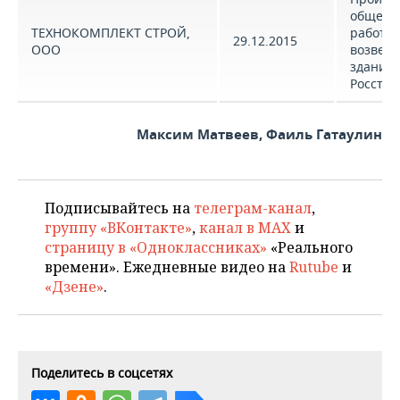
общест
ТЕХНОКОМПЛЕКТ СТРОЙ,
работ п
29.12.2015
ООО
возвед
зданий 
Росстат
Максим Матвеев, Фаиль Гатаулин
Подписывайтесь на
телеграм-канал
,
группу «ВКонтакте»
,
канал в MAX
и
страницу в «Одноклассниках»
«Реального
времени». Ежедневные видео на
Rutube
и
«Дзене»
.
Поделитесь в соцсетях