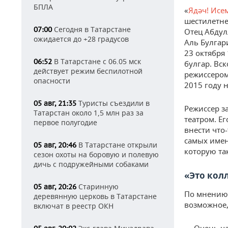
БПЛА
«
Ядәч! Исе
шестилетне
Сегодня в Татарстане
07:00
Отец Абдул
ожидается до +28 градусов
Аль Булгар
23 октября
В Татарстане с 06.05 мск
06:52
булгар. Вс
действует режим беспилотной
режиссером
опасности
2015 году 
Туристы съездили в
05 авг, 21:35
Режиссер з
Татарстан около 1,5 млн раз за
театром. Ег
первое полугодие
внести что
самых имен
В Татарстане открыли
05 авг, 20:46
которую та
сезон охоты на боровую и полевую
дичь с подружейными собаками
«Это кол
Старинную
05 авг, 20:26
По мнению 
деревянную церковь в Татарстане
возможное,
включат в реестр ОКН