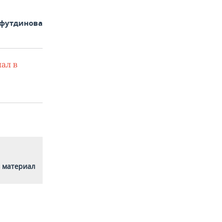
футдинова
ал в
 материал