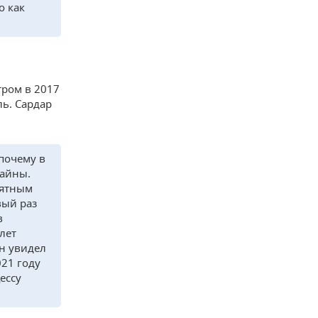
о как
тром в 2017
ль. Сардар
 почему в
чайны.
оятным
вый раз
в
лет
ан увидел
021 году
ессу