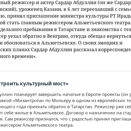
ный режиссер и актер Сардар Абдуллин (он же Сардар
вский), уроженец Казани, в 6 лет переехавший с семь
ию, принял приглашение министра культуры РТ Ирад
й стать главным режиссером Альметьевского театра.
дельного пребывания в Татарстане и знакомства с те
ер уехал обратно в Венгрию, откуда обещал вернуться
и обосноваться в Альметьевске. О своих эмоциях и
ских планах Сардар Абдуллин рассказал корреспонде
ного времени».
строить культурный мост»
уллин планирует завершить начатые в Европе проекты (он 
овкой «Мизантропа» по Мольеру в одном из европейских теа
ующего года приехать обратно в Татарстан. Режиссер уже се
т себе жилье в Альметьевске. Договор о назначении на ста
. Сам режиссер признался, что с радостью принял приглаш
жиссером Альметьевского театра.