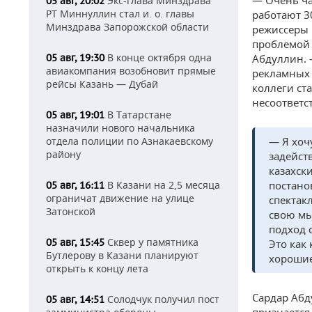
— Очень час
Экс-глава Минздрава
05 авг, 20:02
РТ Миннуллин стал и. о. главы
работают 3
Минздрава Запорожской области
режиссеры н
проблемой 
В конце октября одна
05 авг, 19:30
Абдуллин. 
авиакомпания возобновит прямые
рекламных 
рейсы Казань — Дубай
коллеги ст
несоответс
В Татарстане
05 авг, 19:01
назначили нового начальника
отдела полиции по Азнакаевскому
— Я хоч
району
задейст
казахск
В Казани на 2,5 месяца
постанов
05 авг, 16:11
ограничат движение на улице
спектак
Затонской
свою мы
подход 
Сквер у памятника
05 авг, 15:45
Это как
Бутлерову в Казани планируют
хорошие
открыть к концу лета
Сардар Абд
Солодчук получил пост
05 авг, 14:51