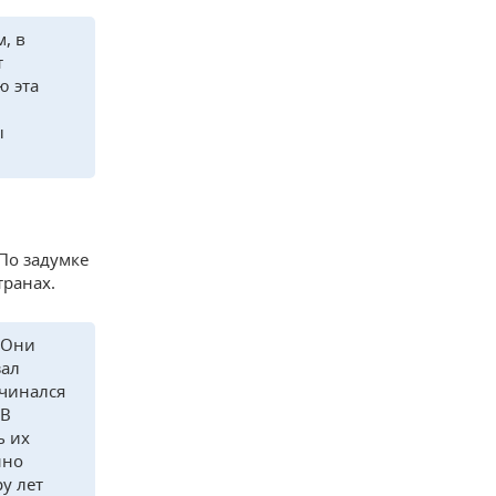
, в
т
ю эта
ы
 По задумке
транах.
 Они
зал
ачинался
 В
ь их
нно
ру лет