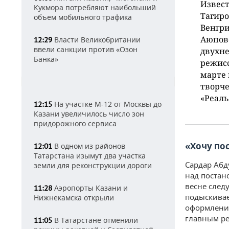
Извест
Кукмора потребляют наибольший
Тагиро
объем мобильного трафика
Венгр
Аюпово
Власти Великобритании
12:29
ввели санкции против «Озон
двухне
Банка»
режисс
марте 
творче
«Реаль
На участке М-12 от Москвы до
12:15
Казани увеличилось число зон
придорожного сервиса
«Хочу по
В одном из районов
12:01
Татарстана изымут два участка
Сардар Абд
земли для реконструкции дороги
над постан
весне след
Аэропорты Казани и
11:28
подыскивае
Нижнекамска открыли
оформления
главным ре
В Татарстане отменили
11:05