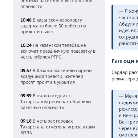
режимы ракетной и беспилотной
опасности
— Я хоч
частнос
В казанском аэропорту
10:46
Абдулли
задержано более 50 рейсов на
идея вп
прилет и вылет
сотрудн
работать
На казанской телебашне
10:24
включат праздничную подсветку в
честь юбилея РТРС
Галгоци 
В Казани включили сирены
09:57
Сардар рас
воздушной тревоги, жителей
режиссера 
просят пройти в укрытия
В пяти соседних с
— Меня 
09:39
Татарстаном регионах объявили
подружи
ракетную опасность
режиссе
в Венгр
В четырех городах
09:18
Венгрии
Татарстана отменена угроза атаки
через в
БПЛА
смотрели