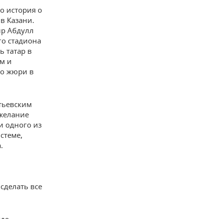
о история о
в Казани.
ир Абдулл
го стадиона
ь татар в
ом и
го жюри в
етьевским
 желание
и одного из
стеме,
.
сделать все