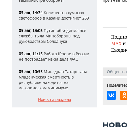
признается,
замминистра обороны
Количество «умных»
05 авг, 14:24
светофоров в Казани достигнет 269
Путин объединил все
05 авг, 13:03
службы тыла Минобороны под
Подпи
руководством Солодчука
MAX
и
Ежедн
Работа iPhone в России
05 авг, 11:15
не пострадает из-за дела ФАС
Минздрав Татарстана:
Общество
05 авг, 10:55
младенческая смертность в
республике находится на
Поделитес
историческом минимуме
Новости раздела
НОВО