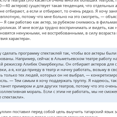
то в театрах (это касается очень многих больших театров, 
0—40 актеров) существует такая тенденция, что отдельных 
е отбирают, а если и отбирают, то очень редко. Я хочу зан
вплотную, потому что мне больно на это смотреть, — объя
— Я сам работаю как актер, за рубежом снимаюсь в фильмах
роликах. И мне всегда трудно воспринимать и видеть, как
ановятся ненужными, не востребованными, в силу возраста
твия характера».
у сделать программу спектаклей так, чтобы все актеры были
вованы. Например, сейчас в Альметьевском театре работу н
ий режиссер Алибек Омирбекулы. Он отбирает актеров для 
ки, а я, когда приеду в театр и начну работать, возьму в св
ль только тех людей, которых он не выбрал, — конкретизир
сль. — Тем самым я хочу поддержать труппу. Я надеюсь, та
станет примером и для других театров, потому что это очен
 коллективная мораль. Если с этим не работать, мы не сможе
 спектакли».
уллин поставил перед собой цель выучить татарский язык за