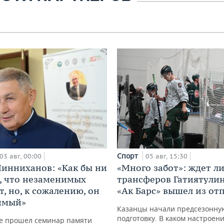
Спорт
03 авг, 00:00
05 авг, 15:30
инниханов: «Как бы ни
«Много забот»: ждет л
, что незаменимых
трансферов Гатиятулин
, но, к сожалению, он
«Ак Барс» вышел из от
имый»
Казанцы начали предсезонну
подготовку. В каком настроен
не прошел семинар памяти