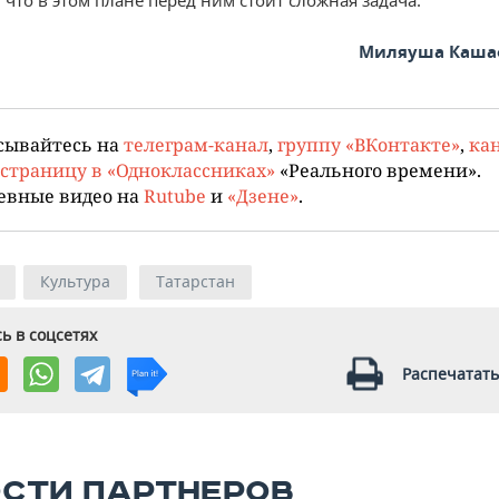
 что в этом плане перед ним стоит сложная задача.
Миляуша Каша
сывайтесь на
телеграм-канал
,
группу «ВКонтакте»
,
кан
страницу в «Одноклассниках»
«Реального времени».
евные видео на
Rutube
и
«Дзене»
.
Культура
Татарстан
ь в соцсетях
Распечатать
СТИ ПАРТНЕРОВ