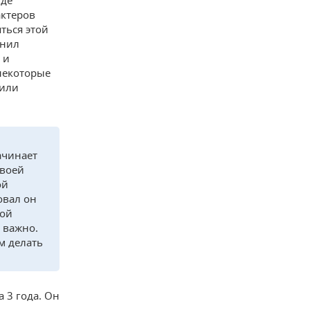
где
актеров
яться этой
снил
 и
 некоторые
 или
ачинает
своей
ой
овал он
кой
ь важно.
м делать
 3 года. Он