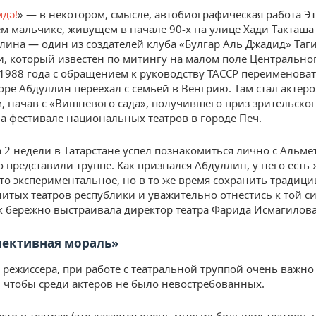
мдә!
» — в некотором, смысле, автобиографическая работа Эт
м мальчике, живущем в начале 90-х на улице Хади Такташа 
лина — один из создателей клуба «Булгар Аль Джадид» Таг
и, который известен по митингу на малом поле Центрально
 1988 года с обращением к руководству ТАССР переименоват
коре Абдуллин переехал с семьей в Венгрию. Там стал актер
, начав с «Вишневого сада», получившего приз зрительско
на фестивале национальных театров в городе Печ.
а 2 недели в Татарстане успел познакомиться лично с Альм
о представили труппе. Как признался Абдуллин, у него есть
-то экспериментальное, но в то же время сохранить традици
итых театров республики и уважительно отнестись к той си
к бережно выстраивала директор театра Фарида Исмагилова
лективная мораль»
режиссера, при работе с театральной труппой очень важно 
 чтобы среди актеров не было невостребованных.