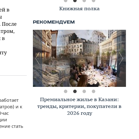
Книжная полка
ей в
ы
 После
атром,
 в
нту
Премиальное жилье в Казани:
работает
тренды, критерии, покупатели в
тров) и к
2026 году
йчас
дии
ение стать