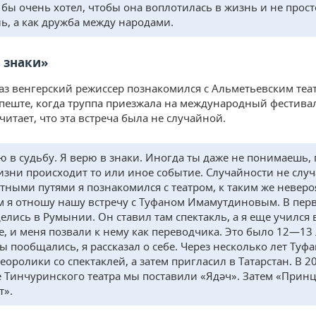
Я бы очень хотел, чтобы она воплотилась в жизнь и не прост
ль, а как дружба между народами.
в знаки»
аз венгерский режиссер познакомился с Альметьевским теа
апеште, когда труппа приезжала на международный фестива
итает, что эта встреча была не случайной.
ю в судьбу. Я верю в знаки. Иногда ты даже не понимаешь,
изни происходит то или иное событие. Случайности не слу
тными путями я познакомился с театром, к таким же невер
м я отношу нашу встречу с Туфаном Имамутдиновым. В пер
елись в Румынии. Он ставил там спектакль, а я еще учился 
, и меня позвали к нему как переводчика. Это было 12—13 
мы пообщались, я рассказал о себе. Через несколько лет Туф
еоролики со спектаклей, а затем пригласил в Татарстан. В 2
е Тинчуринского театра мы поставили «Ядәч». Затем «Принц
т».