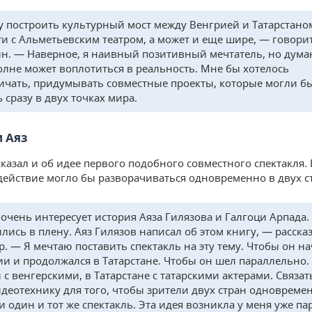
у построить культурный мост между Венгрией и Татарстаном
ти с Альметьевским театром, а может и еще шире, — говори
н. — Наверное, я наивный позитивный мечтатель, но дума
олне может воплотиться в реальность. Мне бы хотелось
ичать, придумывать совместные проекты, которые могли б
 сразу в двух точках мира.
и Аяз
сказал и об идее первого подобного совместного спектакля.
действие могло бы разворачиваться одновременно в двух с
очень интересует история Аяза Гилязова и Галгоци Арпада.
лись в плену. Аяз Гилязов написал об этом книгу, — расска
р. — Я мечтаю поставить спектакль на эту тему. Чтобы он н
ии и продолжался в Татарстане. Чтобы он шел параллельно.
 с венгерскими, в Татарстане с татарскими актерами. Связат
идеотехнику для того, чтобы зрители двух стран одновреме
 один и тот же спектакль. Эта идея возникла у меня уже па