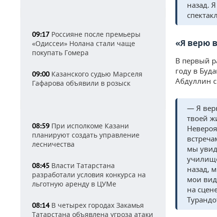
назад. 
спектак
Россияне после премьеры
09:17
«Я верю 
«Одиссеи» Нолана стали чаще
покупать Гомера
В первый р
году в Буд
Казанского судью Марселя
09:00
Абдуллин сч
Гафарова объявили в розыск
— Я вер
твоей ж
При исполкоме Казани
08:59
Невероя
планируют создать управление
встреча
лесничества
мы увид
училище
Власти Татарстана
08:45
назад, 
разработали условия конкурса на
мои вид
льготную аренду в ЦУМе
на сцен
Турандо
В четырех городах Закамья
08:14
Татарстана объявлена угроза атаки