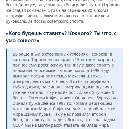
был в Донецке, он услышал: «Выиграли? Ну так Израиль-
же слабая команда». Это была середина 80-х, когда
непрофессионалы оккупировали все, в том числе и
руководящие посты советского спорта.
«Кого будешь ставить? Южного? Ты что, с
ума сошел?»
Выращенный в стесненных условиях Чесноков, в
которого Тарпищев поверил в 15-летнем возрасте,
принес ему, российскому теннису и даже спорту в
целом необъяснимые эмоции, когда в 1995 году
выиграл поединок у немца Михаэля Штиха,
отыграв девять матч-болов. Это был полуфинал
Кубка Дэвиса, на финал с американцами россиян
уже не хватило. Но у нас вырос сильный кубковый
боец — Евгений Кафельников. Он довел сборную до
финала Кубка Дэвиса 1998-го, когда в решающем
матче юный Марат Сафин уступил первой ракетке
мира Джиму Курье. Так у нас появился второй
боец, поскольку, не надо забывать, что с распадом
СССР, мы не могли рассчитывать на Владимира