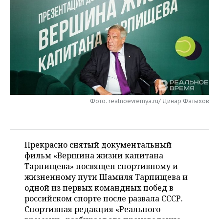
НЕФТЕХИМИЯ
РОЗНИЧНАЯ ТОРГОВЛЯ
НОВОСТИ ТЕХНОЛОГИЙ
МЕРОПРИЯТИЯ
НЕФТЬ
ТРАНСПОРТ
IT
НОВОСТИ МЕРОПРИЯТИЙ
СПОРТ
ОПК
УСЛУГИ
МЕДИА
ВЫЕЗДНАЯ РЕДАКЦИЯ
НОВОСТИ СПОРТА
ОБЩЕСТВО
ЭНЕРГЕТИКА
ТЕЛЕКОММУНИКАЦИИ
БИЗНЕС-БРАНЧИ
ФУТБОЛ
НОВОСТИ ОБЩЕСТВА
ФОТОГАЛЕРЕЯ
Фото: realnoevremya.ru/ Динар Фатыхов
ONLINE-КОНФЕРЕНЦИИ
ХОККЕЙ
ВЛАСТЬ
СЮЖЕТЫ
ОТКРЫТАЯ ЛЕКЦИЯ
БАСКЕТБОЛ
ИНФРАСТРУКТУРА
СПРАВОЧНИК
Прекрасно снятый документальный
ВОЛЕЙБОЛ
ИСТОРИЯ
СПИСОК ПЕРСОН
ПОЛНАЯ ВЕРСИЯ
фильм «Вершина жизни капитана
Тарпищева» посвящен спортивному и
КИБЕРСПОРТ
КУЛЬТУРА
СПИСОК КОМПАНИЙ
жизненному пути Шамиля Тарпищева и
одной из первых командных побед в
ФИГУРНОЕ КАТАНИЕ
МЕДИЦИНА
российском спорте после развала СССР.
Спортивная редакция «Реального