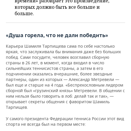
времени» разбирает это произведение,
ВОДНЫЕ ВИДЫ СПОРТА
ОБРАЗОВАНИЕ
которых должно быть все больше и
больше.
ХОККЕЙ С МЯЧОМ
ПРОИСШЕСТВИЯ
«Душа горела, что не дали победить»
Карьера Шамиля Тарпищева сама по себе настолько
яркая, что заслуживала бы внимания даже без больших
побед. Сами посудите, человек возглавил сборную
страны в 26 лет, в момент, когда входил в число
сильнейших теннисистов страны, а затем в его
подчинении оказались вчерашние, более звездные
партнеры, один из которых — Александр Метревели —
был еще и старше на 4 года. «Беспрекословным лидером
сборной был «грузинский князь» Метревели. В общении с
ним нельзя было говорить в лоб: делай так и так», —
открывает секреты общения с фаворитом Шамиль
Тарпищев.
У самого президента Федерации тенниса России этот вид
спорта не всегда был на первом месте: