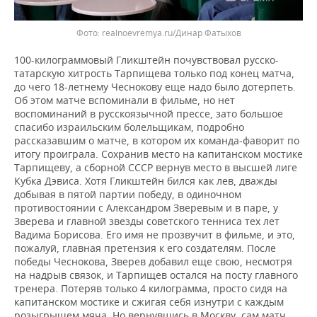
realnoevremya.ru/Динар Фатыхов
100-килограммовый Гликштейн почувствовал русско-
татарскую хитрость Тарпищева только под конец матча,
до чего 18-летнему Чеснокову еще надо было дотерпеть.
Об этом матче вспоминали в фильме, но нет
воспоминаний в русскоязычной прессе, зато большое
спасибо израильским болельщикам, подробно
рассказавшим о матче, в котором их команда-фаворит по
итогу проиграла. Сохранив место на капитанском мостике
Тарпищеву, а сборной СССР вернув место в высшей лиге
Кубка Дэвиса. Хотя Гликштейн бился как лев, дважды
добывая в пятой партии победу, в одиночном
противостоянии с Александром Зверевым и в паре, у
Зверева и главной звезды советского тенниса тех лет
Вадима Борисова. Его имя не прозвучит в фильме, и это,
пожалуй, главная претензия к его создателям. После
победы Чеснокова, Зверев добавил еще свою, несмотря
на надрыв связок, и Тарпищев остался на посту главного
тренера. Потеряв только 4 килограмма, просто сидя на
капитанском мостике и сжигая себя изнутри с каждым
розыгрышем мяча. Но вернувшись в Москву, сам матч