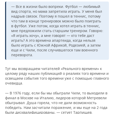
— Все в жизни было вопреки. Футбол — любимый
вид спорта, но мама запретила играть. У меня был
надрыв связок. Поэтому я пошел в теннис, потому
что там в конце тренировок можно было поиграть
в футбол. Уже потом, когда хотел играть в теннис,
мне предложили стать старшим тренером. Говорю:
«Я играть хочу», а мне говорят — кто тебе даст
играть? А это времена апартеида, когда нельзя
было играть с Южной Африкой, Родезией, а затем
еще и с Чили, после случившегося там военного
переворота.
Тут мы возвращаем читателей «Реального времени» к
целому ряду наших публикаций о реалиях того времени и
освещаем события того времени уже с помощью главного
очевидца.
— В 1976 году, если бы мы обыграли Чили, то выходили в
финал в Москве на Италию, лидеров которой Метревели
обыгрывал. Душа горела, что не дали возможность
победить. Нам засчитали поражение, и мы еще на 2 года
были дисквалифицированы, — сетует Тарпищев.