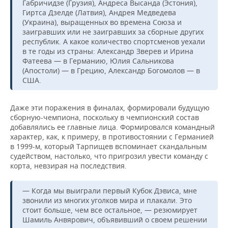
Габричидзе (Грузия), Андреса Высанда (Эстония),
Гиртса Дзелде (Латвия), Андрея Медведева
(Украина), выращенных во времена Союза и
заигравших или не заигравших за сборные других
республик. А какое количество спортсменов уехали
в те годы из страны: Александр Зверев и Ирина
Фатеева — в Германию, Юлия Сальникова
(Апостоли) — в Грецию, Александр Богомолов — в
США.
Даже эти поражения в финалах, формировали будущую
сборную-чемпиона, поскольку в чемпионский состав
добавлялись ее главные лица. Формировался командный
характер, как, к примеру, в противостоянии с Германией
в 1999-м, который Тарпищев вспоминает скандальным
судейством, настолько, что пригрозил увести команду с
корта, невзирая на последствия.
— Когда мы выиграли первый Кубок Дэвиса, мне
звонили из многих уголков мира и плакали. Это
стоит больше, чем все остальное, — резюмирует
Шамиль Анвярович, объявивший о своем решении