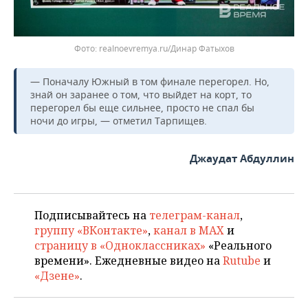
realnoevremya.ru/Динар Фатыхов
— Поначалу Южный в том финале перегорел. Но,
знай он заранее о том, что выйдет на корт, то
перегорел бы еще сильнее, просто не спал бы
ночи до игры, — отметил Тарпищев.
Джаудат Абдуллин
Подписывайтесь на
телеграм-канал
,
группу «ВКонтакте»
,
канал в MAX
и
страницу в «Одноклассниках»
«Реального
времени». Ежедневные видео на
Rutube
и
«Дзене»
.