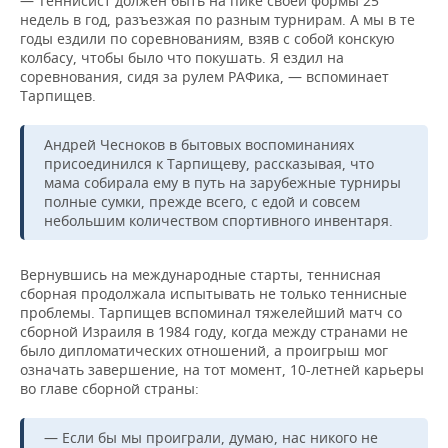
— Теннисист должен быть на пике своей формы 25
недель в год, разъезжая по разным турнирам. А мы в те
годы ездили по соревнованиям, взяв с собой конскую
колбасу, чтобы было что покушать. Я ездил на
соревнования, сидя за рулем РАФика, — вспоминает
Тарпищев.
Андрей Чесноков в бытовых воспоминаниях
присоединился к Тарпищеву, рассказывая, что
мама собирала ему в путь на зарубежные турниры
полные сумки, прежде всего, с едой и совсем
небольшим количеством спортивного инвентаря.
Вернувшись на международные старты, теннисная
сборная продолжала испытывать не только теннисные
проблемы. Тарпищев вспоминал тяжелейший матч со
сборной Израиля в 1984 году, когда между странами не
было дипломатических отношений, а проигрыш мог
означать завершение, на тот момент, 10-летней карьеры
во главе сборной страны:
— Если бы мы проиграли, думаю, нас никого не