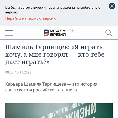
Вы были автоматически перенаправлены на мобильную
версию.
Перейти на полную версию
РЕГИОНЫ
БАШКОРТОСТАН
НОВОСТИ
СПОРТ
ТАТАРСТАН
АНАЛИТИКА
Шамиль Тарпищев: «Я играть
хочу, а мне говорят — кто тебе
УДМУРТИЯ
НОВОСТИ АНАЛИТИКИ
ЭКОНОМИКА
даст играть?»
ДЕКЛАРАЦИИ О ДОХОДАХ
НОВОСТИ ЭКОНОМИКИ
ПРОМЫШЛЕННОСТЬ
00:00, 15.11.2023
КОРОЛИ ГОСЗАКАЗА ПФО
ФИНАНСЫ
НОВОСТИ
НЕДВИЖИМОСТЬ
ПРОМЫШЛЕННОСТИ
Карьера Шамиля Тарпищева — это история
советского и российского тенниса
ВУЗЫ ТАТАРСТАНА
БАНКИ
НОВОСТИ НЕДВИЖИМОСТИ
АВТО
АГРОПРОМ
КОМУ ПРИНАДЛЕЖАТ
БЮДЖЕТ
НОВОСТИ АВТО
БИЗНЕС
ТОРГОВЫЕ ЦЕНТРЫ
МАШИНОСТРОЕНИЕ
ТАТАРСТАНА
ИНВЕСТИЦИИ
НОВОСТИ БИЗНЕСА
ТЕХНОЛОГИИ