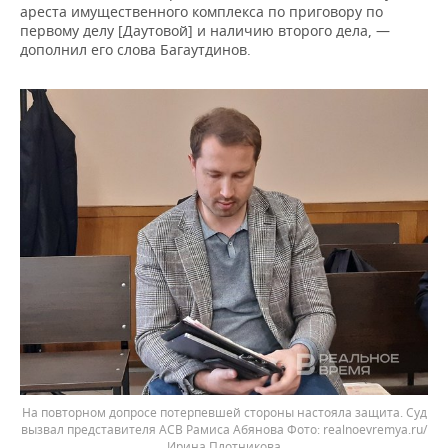
ареста имущественного комплекса по приговору по
первому делу [Даутовой] и наличию второго дела, —
дополнил его слова Багаутдинов.
На повторном допросе потерпевшей стороны настояла защита. Суд
вызвал представителя АСВ Рамиса Абянова
realnoevremya.ru/
Ирина Плотникова