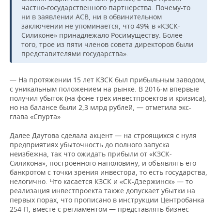
частно-государственного партнерства. Почему-то
ни в заявлении АСВ, ни в обвинительном
заключении не упоминается, что 49% в «КЗСК-
Силиконе» принадлежало Росимуществу. Более
того, трое из пяти членов совета директоров были
представителями государства».
— На протяжении 15 лет КЗСК был прибыльным заводом,
с уникальным положением на рынке. В 2016-м впервые
получил убыток (на фоне трех инвестпроектов и кризиса),
но на балансе были 2,3 млрд рублей, — отметила экс-
глава «Спурта»
Далее Даутова сделала акцент — на строящихся с нуля
предприятиях убыточность до полного запуска
неизбежна, так что ожидать прибыли от «КЗСК-
Силикона», построенного наполовину, и объявлять его
банкротом с точки зрения инвестора, то есть государства,
нелогично. Что касается КЗСК и «СК-Дзержинск» — то
реализация инвестпроекта также допускает убытки на
первых порах, что прописано в инструкции Центробанка
254-П, вместе с регламентом — представлять бизнес-