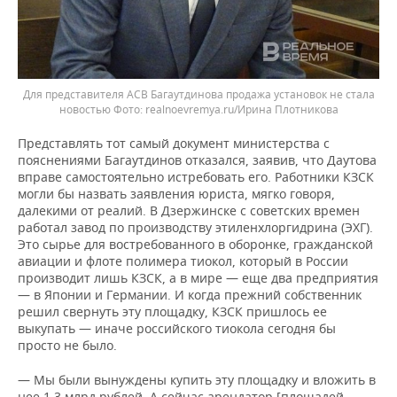
Для представителя АСВ Багаутдинова продажа установок не стала
новостью
realnoevremya.ru/Ирина Плотникова
Представлять тот самый документ министерства с
пояснениями Багаутдинов отказался, заявив, что Даутова
вправе самостоятельно истребовать его. Работники КЗСК
могли бы назвать заявления юриста, мягко говоря,
далекими от реалий. В Дзержинске с советских времен
работал завод по производству этиленхлоргидрина (ЭХГ).
Это сырье для востребованного в оборонке, гражданской
авиации и флоте полимера тиокол, который в России
производит лишь КЗСК, а в мире — еще два предприятия
— в Японии и Германии. И когда прежний собственник
решил свернуть эту площадку, КЗСК пришлось ее
выкупать — иначе российского тиокола сегодня бы
просто не было.
— Мы были вынуждены купить эту площадку и вложить в
нее 1,3 млрд рублей. А сейчас арендатор [площадей