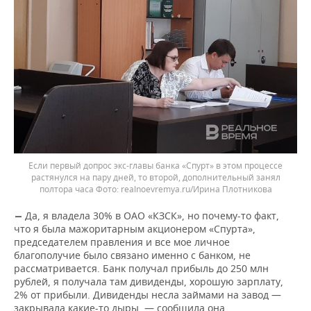
Если первый допрос экс-главы банка «Спурт» в этом процессе
растянулся на пару дней, то второй, дополнительный занял
полтора часа
realnoevremya.ru/Ирина Плотникова
Да, я владела 30% в ОАО «КЗСК», но почему-то факт,
—
что я была мажоритарным акционером «Спурта»,
председателем правления и все мое личное
благополучие было связано именно с банком, не
рассматривается. Банк получал прибыль до 250 млн
рублей, я получала там дивиденды, хорошую зарплату,
2% от прибыли. Дивиденды несла займами на завод —
закрывала какие-то дыры, — сообщила она.