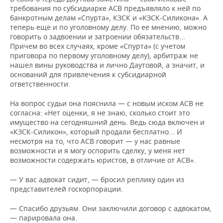
требования по субсидиарке АСВ предъявляло к ней по
банкротным делам «Спурта», КЗСК и «КЗСК-Силикона». А
теперь еще и по уголовному делу. По ее мнению, можно
говорить о задвоении и затроении обязательств...
Причем во всех случаях, кроме «Спурта» (с учетом
приговора по первому уголовному делу), арбитраж не
нашел вины руководства и лично Даутовой, а значит, и
оснований для привлечения к субсидиарной
ответственности.
На вопрос судьи она пояснила — с новым иском АСВ не
согласна: «Нет оценки, я не знаю, сколько стоит это
имущество на сегодняшний день. Ведь сюда включен и
«КЗСК-Силикон», который продали бесплатно... И
несмотря на то, что АСВ говорит — у нас равные
возможности и я могу оспорить сделку, у меня нет
возможности содержать юристов, в отличие от АСВ».
— У вас адвокат сидит, — бросил реплику один из
представителей госкорпорации.
— Спасибо друзьям. Они заключили договор с адвокатом,
— парировала она.