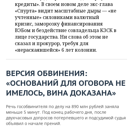
ВОДНЫЕ ВИДЫ СПОРТА
ОБРАЗОВАНИЕ
кредиты». В своем новом деле экс-глава
«Спурта» видит масштабные дыры — «не
ХОККЕЙ С МЯЧОМ
ПРОИСШЕСТВИЯ
учтенные» силовиками валютный
кризис, заморозку финансирования
ВЭБом и бездействие совладельца КЗСК в
лице государства. Ни слова об этом не
сказал и прокурор, требуя для
«нераскаявшейся» 6 лет колонии.
ВЕРСИЯ ОБВИНЕНИЯ:
«ОСНОВАНИЙ ДЛЯ ОГОВОРА НЕ
ИМЕЛОСЬ, ВИНА ДОКАЗАНА»
Речь гособвинителя по делу на 890 млн рублей заняла
меньше 5 минут. Под конец рабочего дня, после
двухчасовых допросов потерпевшего и подсудимой судья
объявил о начале прений.