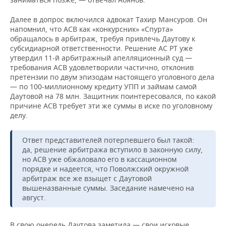
Далее в допрос включился адвокат Тахир Мансуров. Он
напомнил, что АСВ как «конкурсник» «Спурта»
обращалось в арбитраж, требуя привлечь Даутову к
субсидиарной ответственности. Решение АС РТ уже
утвердил 11-й арбитражный апелляционный суд —
требования АСВ удовлетворили частично, отклонив
претензии по двум эпизодам настоящего уголовного дела
— по 100-миллионному кредиту УПП и займам самой
Даутовой на 78 млн. Защитник поинтересовался, по какой
причине АСВ требует эти же суммы в иске по уголовному
делу.
Ответ представителей потерпевшего был такой:
да, решение арбитража вступило в законную силу,
но АСВ уже обжаловало его в кассационном
порядке и надеется, что Поволжский окружной
арбитраж все же взыщет с Даутовой
вышеназванные суммы. Заседание намечено на
август.
В свою очередь Даутова заметила — свои исковые