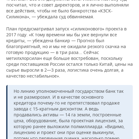
посчитал, что и совет директоров, и я лично выполняли
все действия, чтобы не было банкротства «КЗСК-
Силикона», — убеждала суд обвиняемая.
План предусматривал запуск «силиконового» проекта в
2017 году. «К тому времени мы бы уже вернули все
кредиты, — убеждена банкир — Прогноз был
благоприятный, но и мы не ожидали резкого скачка на
готовую продукцию — в три раза... Сейчас
метилхлорсилан еще больше востребован, поскольку
среди поставщиков России остался только Китай, цены на
сырье выросли в 2—3 раза, логистика очень долгая, а
качество нестабильное».
Но линию уполномоченный государством банк так
и не разморозил. И в качестве основного
кредитора почему-то не препятствовал продаже
завода с 15-кратным дисконтом. А ведь
продавались активы — 14 га земли, построенные
цеха, оборудование, была проектная лицензия, за
которую ранее выложили полмиллиарда. «Видимо,
лицензию и проект они при оценке выкинули,
потому что первичная оценка, насколько помню,