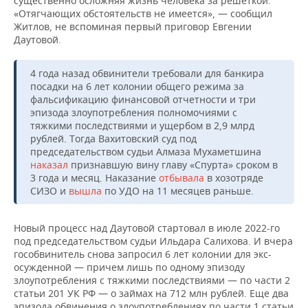
существенно осложняя жизнь человека за решеткой.
«Отягчающих обстоятельств не имеется», — сообщил
Житлов, не вспоминая первый приговор Евгении
Даутовой.
4 года назад обвинители требовали для банкира
посадки на 6 лет колонии общего режима за
фальсификацию финансовой отчетности и три
эпизода злоупотребления полномочиями с
тяжкими последствиями и ущербом в 2,9 млрд
рублей. Тогда Вахитовский суд под
председательством судьи Алмаза Мухаметшина
наказал
признавшую вину главу «Спурта» сроком в
3 года и месяц. Наказание
отбывала
в хозотряде
СИЗО и
вышла
по УДО на 11 месяцев раньше.
Новый процесс над Даутовой стартовал в июле 2022-го
под председательством судьи Ильдара Салихова. И вчера
гособвинитель снова запросил 6 лет колонии для экс-
осужденной — причем лишь по одному эпизоду
злоупотребления с тяжкими последствиями — по части 2
статьи 201 УК РФ — о займах на 712 млн рублей. Еще два
эпизода обвинения о злоупотреблениях по части 1 статьи