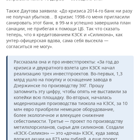
Также Даутова заявила: «До кризиса 2014-го банк ни разу
не получал убытков... В кризис 1998-го меня пригласили
санировать этот банк, в 99-м я успешно завершила план
санации, не прибегая к помощи ЦБ. Так что сказать
теперь, что я кредитованием КЗСК и «Силикона», как
унтер-офицерская вдова, сама себя высекла —
согласиться не могу».
Рассказала она и про инвестпроекты: «За год до
кризиса и двукратного взлета цен КЗСК начал
реализацию трех инвестпроектов. Во-первых, 1,3
млрд ушло на покупку и оснащение завода в
Дзержинске по производству ЭХГ. Прошу
запомнить эту цифру, чтобы опять не выставили за
копейки всю площадку. Во-вторых, началась
модернизация производства тиокола на КЗСК, за 10
млн евро приобрели немецкое оборудование,
более экологичное и влекущее снижение
себестоимости. Третье — проект по производству
метилхлорсиланов, сырья для силиконов. Создали
«КЗСК-Силикон» — это «дочка» КЗСК, куда завод
вложил акции на 873 млн рублей, а еще проект