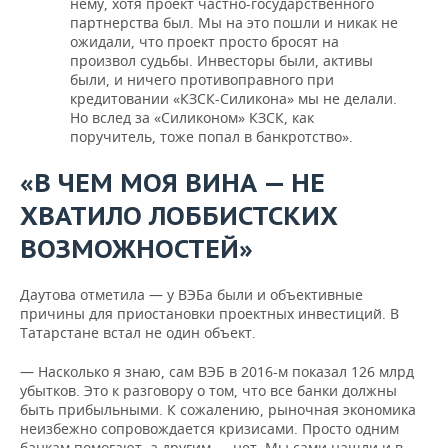
нему, хотя проект частно-государственного
партнерства был. Мы на это пошли и никак не
ожидали, что проект просто бросят на
произвол судьбы. Инвесторы были, активы
были, и ничего противоправного при
кредитовании «КЗСК-Силикона» мы не делали.
Но вслед за «Силиконом» КЗСК, как
поручитель, тоже попал в банкротство».
«В ЧЕМ МОЯ ВИНА — НЕ
ХВАТИЛО ЛОББИСТСКИХ
ВОЗМОЖНОСТЕЙ»
Даутова отметила — у ВЭБа были и объективные
причины для приостановки проектных инвестиций. В
Татарстане встал не один объект.
— Насколько я знаю, сам ВЭБ в 2016-м показал 126 млрд
убытков. Это к разговору о том, что все банки должны
быть прибыльными. К сожалению, рыночная экономика
неизбежно сопровождается кризисами. Просто одним
банкам помогают, а другим — нет. Мы сами нашли и в