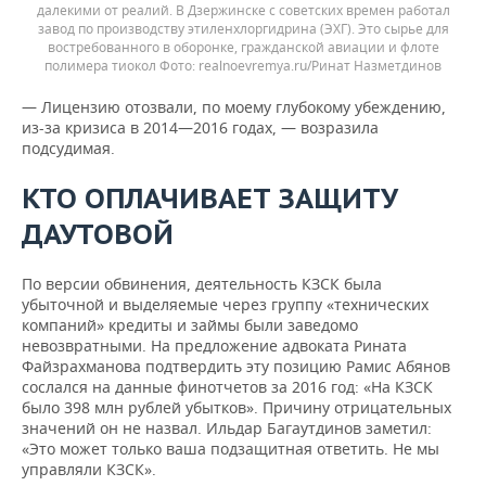
далекими от реалий. В Дзержинске с советских времен работал
завод по производству этиленхлоргидрина (ЭХГ). Это сырье для
востребованного в оборонке, гражданской авиации и флоте
полимера тиокол
realnoevremya.ru/Ринат Назметдинов
— Лицензию отозвали, по моему глубокому убеждению,
из-за кризиса в 2014—2016 годах, — возразила
подсудимая.
КТО ОПЛАЧИВАЕТ ЗАЩИТУ
ДАУТОВОЙ
По версии обвинения, деятельность КЗСК была
убыточной и выделяемые через группу «технических
компаний» кредиты и займы были заведомо
невозвратными. На предложение адвоката Рината
Файзрахманова подтвердить эту позицию Рамис Абянов
сослался на данные финотчетов за 2016 год: «На КЗСК
было 398 млн рублей убытков». Причину отрицательных
значений он не назвал. Ильдар Багаутдинов заметил:
«Это может только ваша подзащитная ответить. Не мы
управляли КЗСК».