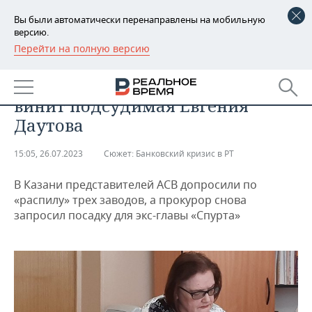
Вы были автоматически перенаправлены на мобильную
версию.
Перейти на полную версию
РЕГИОНЫ
ПРОИСШЕСТВИЯ
«Я не всесильна»: в чем себя
БАШКОРТОСТАН
НОВОСТИ
винит подсудимая Евгения
ТАТАРСТАН
АНАЛИТИКА
Даутова
УДМУРТИЯ
НОВОСТИ АНАЛИТИКИ
ЭКОНОМИКА
15:05, 26.07.2023
Сюжет:
Банковский кризис в РТ
ДЕКЛАРАЦИИ О ДОХОДАХ
НОВОСТИ ЭКОНОМИКИ
ПРОМЫШЛЕННОСТЬ
В Казани представителей АСВ допросили по
«распилу» трех заводов, а прокурор снова
КОРОЛИ ГОСЗАКАЗА ПФО
ФИНАНСЫ
НОВОСТИ
НЕДВИЖИМОСТЬ
запросил посадку для экс-главы «Спурта»
ПРОМЫШЛЕННОСТИ
ВУЗЫ ТАТАРСТАНА
БАНКИ
НОВОСТИ НЕДВИЖИМОСТИ
АВТО
АГРОПРОМ
КОМУ ПРИНАДЛЕЖАТ
БЮДЖЕТ
НОВОСТИ АВТО
БИЗНЕС
ТОРГОВЫЕ ЦЕНТРЫ
МАШИНОСТРОЕНИЕ
ТАТАРСТАНА
ИНВЕСТИЦИИ
НОВОСТИ БИЗНЕСА
ТЕХНОЛОГИИ