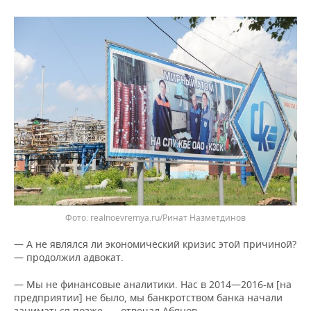
realnoevremya.ru/Ринат Назметдинов
— А не являлся ли экономический кризис этой причиной?
— продолжил адвокат.
— Мы не финансовые аналитики. Нас в 2014—2016-м [на
предприятии] не было, мы банкротством банка начали
заниматься позже, — отвечал Абянов.