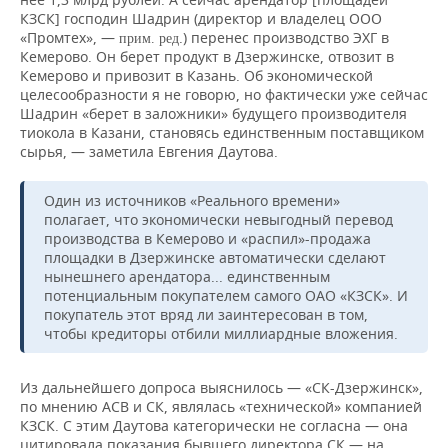
КЗСК] господин Шадрин (директор и владелец ООО
«Промтех», —
.) перенес производство ЭХГ в
прим. ред
Кемерово. Он берет продукт в Дзержинске, отвозит в
Кемерово и привозит в Казань. Об экономической
целесообразности я не говорю, но фактически уже сейчас
Шадрин «берет в заложники» будущего производителя
тиокола в Казани, становясь единственным поставщиком
сырья, — заметила Евгения Даутова.
Один из источников «Реального времени»
полагает, что экономически невыгодный перевод
производства в Кемерово и «распил»-продажа
площадки в Дзержинске автоматически сделают
нынешнего арендатора... единственным
потенциальным покупателем самого ОАО «КЗСК». И
покупатель этот вряд ли заинтересован в том,
чтобы кредиторы отбили миллиардные вложения.
Из дальнейшего допроса выяснилось — «СК-Дзержинск»,
по мнению АСВ и СК, являлась «технической» компанией
КЗСК. С этим Даутова категорически не согласна — она
цитировала показания бывшего директора СК — на