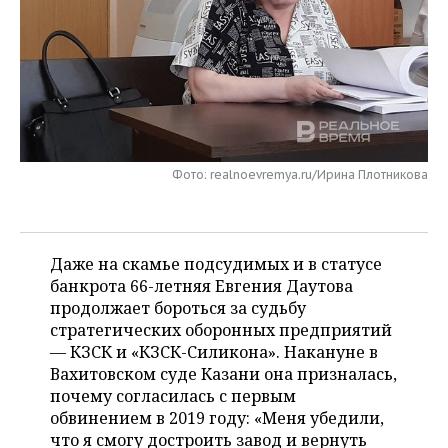
НЕФТЕХИМИЯ
РОЗНИЧНАЯ ТОРГОВЛЯ
НОВОСТИ ТЕХНОЛОГИЙ
МЕРОПРИЯТИЯ
НЕФТЬ
ТРАНСПОРТ
IT
НОВОСТИ МЕРОПРИЯТИЙ
СПОРТ
ОПК
УСЛУГИ
МЕДИА
ВЫЕЗДНАЯ РЕДАКЦИЯ
НОВОСТИ СПОРТА
ОБЩЕСТВО
ЭНЕРГЕТИКА
ТЕЛЕКОММУНИКАЦИИ
БИЗНЕС-БРАНЧИ
ФУТБОЛ
НОВОСТИ ОБЩЕСТВА
ФОТОГАЛЕРЕЯ
Фото: realnoevremya.ru/Ирина Плотникова
ONLINE-КОНФЕРЕНЦИИ
ХОККЕЙ
ВЛАСТЬ
СЮЖЕТЫ
Даже на скамье подсудимых и в статусе
ОТКРЫТАЯ ЛЕКЦИЯ
БАСКЕТБОЛ
ИНФРАСТРУКТУРА
СПРАВОЧНИК
банкрота 66-летняя Евгения Даутова
продолжает бороться за судьбу
ВОЛЕЙБОЛ
ИСТОРИЯ
СПИСОК ПЕРСОН
ПОЛНАЯ ВЕРСИЯ
стратегических оборонных предприятий
— КЗСК и «КЗСК-Силикона». Накануне в
КИБЕРСПОРТ
КУЛЬТУРА
СПИСОК КОМПАНИЙ
Вахитовском суде Казани она призналась,
почему согласилась с первым
ФИГУРНОЕ КАТАНИЕ
МЕДИЦИНА
обвинением в 2019 году: «Меня убедили,
что я смогу достроить завод и вернуть