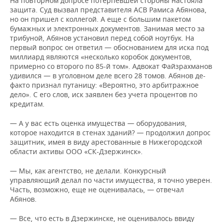
На повторном допросе потерпевшей стороны настояла
защита. Суд вызвал представителя АСВ Рамиса Абянова,
но он пришел с коллегой. А еще с большим пакетом
бумажных и электронных документов. Занимая место за
трибуной, Абянов установил перед собой ноутбук. На
первый вопрос он ответил — обоснованием для иска под
миллиард являются «несколько коробок документов,
примерно со второго по 85-й том». Адвокат Файзрахманов
удивился — в уголовном деле всего 28 томов. Абянов де-
факто признал путаницу: «Вероятно, это арбитражное
дело». С его слов, иск заявлен без учета процентов по
кредитам.
— А у вас есть оценка имущества — оборудования,
которое находится в стенах зданий? — продолжил допрос
защитник, имея в виду арестованные в Нижегородской
области активы ООО «СК-Дзержинск».
— Мы, как агентство, не делали. Конкурсный
управляющий делал по части имущества, я точно уверен.
Часть, возможно, еще не оценивалась, — отвечал
Абянов.
— Все, что есть в Дзержинске, не оценивалось ввиду