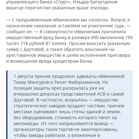
управляющего банка «Спурт», Ильдар Багаутдинов
вкратце перечислил указанные выше эпизоды.
— С предъявленным обвинением мы согласны. Вопрос о
назначении наказания оставляем на усмотрение суда, —
сообщил он. — В совокупности обвиняемая причинила
имущественный вред банку в размере 890 миллионов 199
тысяч 718 рублей 87 копеек. Просим взыскать указанную
сумму с Даутовой, а также обратить взыскание на
арестованное имущество в целях исполнения приговора
и возмещения вреда кредиторам банка.
1 августа прения продолжат адвокаты обвиняемой
Тахир Мансуров и Ринат Файзрахманов. Но
позиция защиты ярко раскрылась уже на
вчерашних допросах представителей АСВ и самой
Даутовой. В частности, вскрылось — имущество
стратегических заводов продают частями, причем
местами оценивают лишь стены зданий и земли,
без оборудования, стоимость которого тянет на
миллиарды. Из чего напрашивается вывод —
организаторы таких торгов не заинтересованы,
чтобы заводы работали, а вложенные в