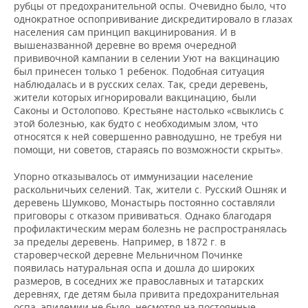
рубцы от предохранительной оспы. Очевидно было, что
однократное оспопрививание дискредитировало в глазах
населения сам принцип вакцинирования. И в
вышеназванной деревне во время очередной
прививочной кампании в селении Уют на вакцинацию
был принесен только 1 ребенок. Подобная ситуация
наблюдалась и в русских селах. Так, среди деревень,
жители которых игнорировали вакцинацию, были
Саконы и Остолопово. Крестьяне настолько «свыклись с
этой болезнью, как будто с необходимым злом, что
относятся к ней совершенно равнодушно, не требуя ни
помощи, ни советов, стараясь по возможности скрыть».
Упорно отказывалось от иммунизации население
раскольничьих селений. Так, жители с. Русский Ошняк и
деревень Шумково, Монастырь постоянно составляли
приговоры с отказом прививаться. Однако благодаря
профилактическим мерам болезнь не распространялась
за пределы деревень. Например, в 1872 г. в
староверческой деревне Мельничном Починке
появилась натуральная оспа и дошла до широких
размеров, в соседних же православных и татарских
деревнях, где детям была привита предохранительная
оспа, эпидемии не было, несмотря на постоянные