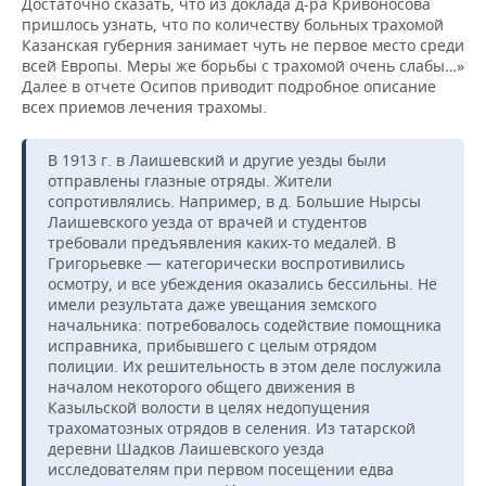
Достаточно сказать, что из доклада д-ра Кривоносова
пришлось узнать, что по количеству больных трахомой
Казанская губерния занимает чуть не первое место среди
всей Европы. Меры же борьбы с трахомой очень слабы…»
Далее в отчете Осипов приводит подробное описание
всех приемов лечения трахомы.
В 1913 г. в Лаишевский и другие уезды были
отправлены глазные отряды. Жители
сопротивлялись. Например, в д. Большие Нырсы
Лаишевского уезда от врачей и студентов
требовали предъявления каких-то медалей. В
Григорьевке — категорически воспротивились
осмотру, и все убеждения оказались бессильны. Не
имели результата даже увещания земского
начальника: потребовалось содействие помощника
исправника, прибывшего с целым отрядом
полиции. Их решительность в этом деле послужила
началом некоторого общего движения в
Казыльской волости в целях недопущения
трахоматозных отрядов в селения. Из татарской
деревни Шадков Лаишевского уезда
исследователям при первом посещении едва