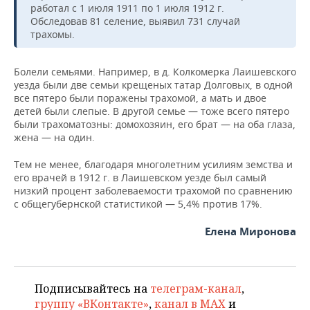
работал с 1 июля 1911 по 1 июля 1912 г.
Обследовав 81 селение, выявил 731 случай
трахомы.
Болели семьями. Например, в д. Колкомерка Лаишевского
уезда были две семьи крещеных татар Долговых, в одной
все пятеро были поражены трахомой, а мать и двое
детей были слепые. В другой семье — тоже всего пятеро
были трахоматозны: домохозяин, его брат — на оба глаза,
жена — на один.
Тем не менее, благодаря многолетним усилиям земства и
его врачей в 1912 г. в Лаишевском уезде был самый
низкий процент заболеваемости трахомой по сравнению
с общегубернской статистикой — 5,4% против 17%.
Елена Миронова
Подписывайтесь на
телеграм-канал
,
группу «ВКонтакте»
,
канал в MAX
и