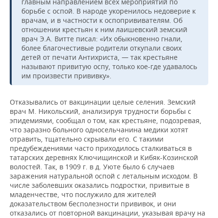
главным направлением всех мероприятий по
борьбе с оспой. В народе укоренилось недоверие к
врачам, и в частности к оспопрививателям. Об
отношении крестьян к ним лаишевский земский
врач Э.А. Витте писал: «Их обыкновенно гнали,
более благочестивые родители откупали своих
детей от печати Антихриста, — так крестьяне
называют привитую оспу, только кое-где удавалось
им произвести прививку».
Отказывались от вакцинации целые селения. Земский
врач М. Никольский, анализируя трудности борьбы с
эпидемиями, сообщал о том, как крестьяне, подозревая,
что заразно больного односельчанина медики хотят
отравить, тщательно скрывали его. С такими
предубеждениями часто приходилось сталкиваться в
татарских деревнях Ключищинской и Кибяк-Козинской
волостей. Так, в 1909 г. в д. Уюте было 6 случаев
заражения натуральной оспой с летальным исходом. В
числе заболевших оказались подростки, привитые в
младенчестве, что послужило для жителей
доказательством бесполезности прививок, и они
отказались от повторной вакцинации, указывая врачу на