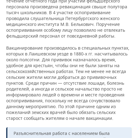
течение отчетного года при участии фельдшерского
персонала произведена ревакцинация свыше полутора
тысяч школьников. В 4 участке оспопрививание
проводила слушательница Петербургского женского
медицинского института М.В. Белькович. Поручение
оспопрививания особому лицу позволило не отвлекать
фельдшерский персонал от повседневной работы.
Вакцинирование производилось в специальных пунктах,
которых в Лаишевском уезде в 1880-х гг. насчитывалось
около полсотни. Для прививок назначалось время,
удобное для крестьян, чтобы они не были заняты на
сельскохозяйственных работах. Тем не менее не всегда
сельские жители могли добраться до прививочных
пунктов. Среди причин — отсутствие лошади, болезнь
родителей, а иногда и сельское начальство просто не
информировало людей о времени и месте проведения
оспопрививания, поскольку не всегда сочувствовало
данному мероприятию. По этой причине одним из
пожеланий земских врачей было обязать сельских
старост сообщать жителям о начале вакцинации.
Разъяснительная работа с населением была