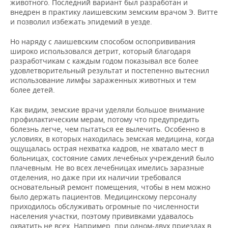
животного. Последний вариант был разработан и
внедрен в практику лаишевским земским врачом Э. Витте
и позволил избежать эпидемий в уезде.
Но наряду с лаишевским способом оспопрививания
широко использовался детрит, который благодаря
разработчикам с каждым годом показывал все более
удовлетворительный результат и постепенно вытеснил
использование лимфы зараженных животных и тем
более детей.
Как видим, земские врачи уделяли большое внимание
профилактическим мерам, потому что предупредить
болезнь легче, чем пытаться ее вылечить. Особенно в
условиях, в которых находилась земская медицина, когда
ощущалась острая нехватка кадров, не хватало мест в
больницах, состояние самих лечебных учреждений было
плачевным. Не во всех лечебницах имелись заразные
отделения, но даже при их наличии требовался
основательный ремонт помещения, чтобы в нем можно
было держать пациентов. Медицинскому персоналу
приходилось обслуживать огромные по численности
населения участки, поэтому прививками удавалось
охватить не всех. Например, при одном-двух приездах в