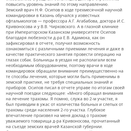
повысить уровень знаний по этому направлению.
Земский врач Н.Ф. Осипов в ходе трехмесячной научной
командировки в Казань обучался у известных
офтальмологов — профессора А.Г. Агабабова, доктора И.С.
Кривоносова и у В.В. Чирковского. А в глазной клинике
при Императорском Казанском университете Осипов
благодаря любезности д-ра Е.В. Адамюка, как он
зафиксировал в отчете, получил возможность
ознакомиться с различными приемами лечения и даже в
качестве практического занятия провести операцию на
глазах собак. Больницы в уездах не располагали всем
необходимым оборудованием, поэтому врачи в ходе
командировок обращали внимание преимущественно на
те способы лечения, которые могли быть применимы в
земской практике, не требуя специальных знаний и
приборов. Осипов писал в отчете управе по итогам своей
научной поездки следующее: «Много обращал внимания
на лечение трахомы. Я помню, служа во 2-м участке, я
был приводим в ужас от количества больных и слепых от
трахомы среди населения 2-го участка. Глубокое
впечатление произвел на меня доклад о трахоме
уважаемого товарища д-ра Кривоносова, прочитанный
на съезде земских врачей Казанской губернии.