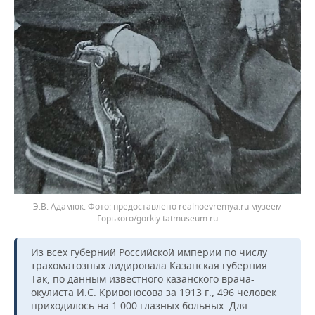
Э.В. Адамюк.
предоставлено realnoevremya.ru музеем
Горького/gorkiy.tatmuseum.ru
Из всех губерний Российской империи по числу
трахоматозных лидировала Казанская губерния.
Так, по данным известного казанского врача-
окулиста И.С. Кривоносова за 1913 г., 496 человек
приходилось на 1 000 глазных больных. Для