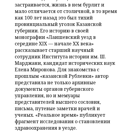
НЕФТЕХИМИЯ
застраивается, жизнь в нем бурлит и
РОЗНИЧНАЯ ТОРГОВЛЯ
НОВОСТИ ТЕХНОЛОГИЙ
мало отличается от столичной, в то время
МЕРОПРИЯТИЯ
НЕФТЬ
как 100 лет назад это был тихий
провинциальный уголок Казанской
ТРАНСПОРТ
IT
НОВОСТИ МЕРОПРИЯТИЙ
СПОРТ
ОПК
губернии. Его историю в своей
монографии «Лаишевский уезд в
УСЛУГИ
МЕДИА
ВЫЕЗДНАЯ РЕДАКЦИЯ
НОВОСТИ СПОРТА
ОБЩЕСТВО
ЭНЕРГЕТИКА
середине XIX — начале XX века»
рассказывает старший научный
ТЕЛЕКОММУНИКАЦИИ
БИЗНЕС-БРАНЧИ
ФУТБОЛ
НОВОСТИ ОБЩЕСТВА
ФОТОГАЛЕРЕЯ
сотрудник Института истории им. Ш.
Марджани, кандидат исторических наук
ONLINE-КОНФЕРЕНЦИИ
ХОККЕЙ
ВЛАСТЬ
СЮЖЕТЫ
Елена Миронова. Для знакомства с
прошлым «казанской Рублевки» автор
ОТКРЫТАЯ ЛЕКЦИЯ
БАСКЕТБОЛ
ИНФРАСТРУКТУРА
СПРАВОЧНИК
представила не только архивные
документы органов губернского
ВОЛЕЙБОЛ
ИСТОРИЯ
СПИСОК ПЕРСОН
ПОЛНАЯ ВЕРСИЯ
управления, но и мемуары
представителей высшего сословия,
КИБЕРСПОРТ
КУЛЬТУРА
СПИСОК КОМПАНИЙ
письма, путевые заметки врачей и
ученых. «Реальное время» публикует
ФИГУРНОЕ КАТАНИЕ
МЕДИЦИНА
фрагмент исследования о становлении
здравоохранения в уезде.