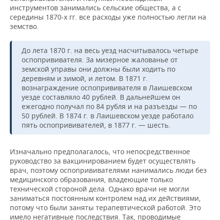
инструментов занимались сельские общества, а с
середины 1870-х гг. все расходы уже полностью легли на
земство.
До лета 1870 г. на весь уезд насчитывалось четыре
оспопрививателя. За мизерное жалованье от
земской управы они должны были ходить по
деревням и зимой, и летом. В 1871 г.
вознаграждение оспопрививателя в Лаишевском
уезде составляло 40 рублей. В дальнейшем он
ежегодно получал по 84 рубля и на разъезды — по
50 рублей. В 1874 г. в Лаишевском уезде работало
пять оспопрививателей, в 1877 г. — шесть.
Изначально предполагалось, что непосредственное
руководство за вакцинированием будет осуществлять
врач, поэтому оспопрививателями нанимались люди без
медицинского образования, владеющие только
технической стороной дела. Однако врачи не могли
заниматься постоянным контролем над их действиями,
потому что были заняты терапевтической работой. Это
имело негативные последствия. Так, проводимые