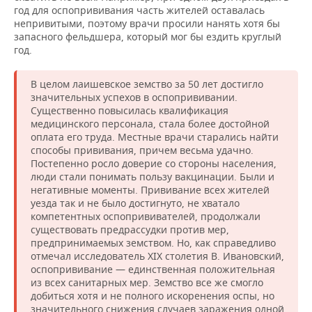
год для оспопрививания часть жителей оставалась
непривитыми, поэтому врачи просили нанять хотя бы
запасного фельдшера, который мог бы ездить круглый
год.
В целом лаишевское земство за 50 лет достигло
значительных успехов в оспопрививании.
Существенно повысилась квалификация
медицинского персонала, стала более достойной
оплата его труда. Местные врачи старались найти
способы прививания, причем весьма удачно.
Постепенно росло доверие со стороны населения,
люди стали понимать пользу вакцинации. Были и
негативные моменты. Прививание всех жителей
уезда так и не было достигнуто, не хватало
компетентных оспопрививателей, продолжали
существовать предрассудки против мер,
предпринимаемых земством. Но, как справедливо
отмечал исследователь XIX столетия В. Ивановский,
оспопрививание — единственная положительная
из всех санитарных мер. Земство все же смогло
добиться хотя и не полного искоренения оспы, но
значительного снижения случаев заражения одной