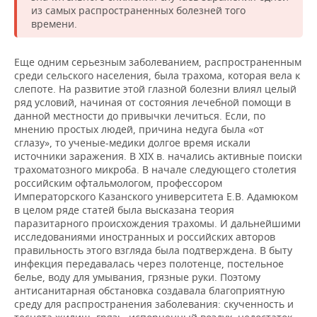
из самых распространенных болезней того
времени.
Еще одним серьезным заболеванием, распространенным
среди сельского населения, была трахома, которая вела к
слепоте. На развитие этой глазной болезни влиял целый
ряд условий, начиная от состояния лечебной помощи в
данной местности до привычки лечиться. Если, по
мнению простых людей, причина недуга была «от
сглазу», то ученые-медики долгое время искали
источники заражения. В XIX в. начались активные поиски
трахоматозного микроба. В начале следующего столетия
российским офтальмологом, профессором
Императорского Казанского университета Е.В. Адамюком
в целом ряде статей была высказана теория
паразитарного происхождения трахомы. И дальнейшими
исследованиями иностранных и российских авторов
правильность этого взгляда была подтверждена. В быту
инфекция передавалась через полотенце, постельное
белье, воду для умывания, грязные руки. Поэтому
антисанитарная обстановка создавала благоприятную
среду для распространения заболевания: скученность и