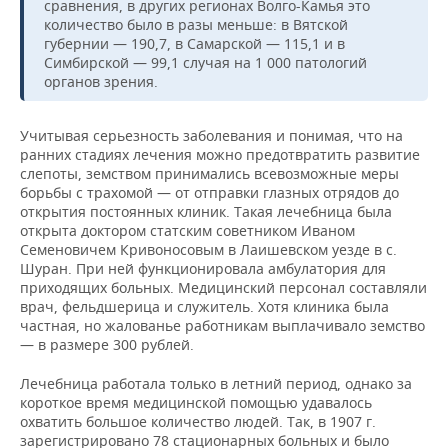
сравнения, в других регионах Волго-Камья это
количество было в разы меньше: в Вятской
губернии — 190,7, в Самарской — 115,1 и в
Симбирской — 99,1 случая на 1 000 патологий
органов зрения.
Учитывая серьезность заболевания и понимая, что на
ранних стадиях лечения можно предотвратить развитие
слепоты, земством принимались всевозможные меры
борьбы с трахомой — от отправки глазных отрядов до
открытия постоянных клиник. Такая лечебница была
открыта доктором статским советником Иваном
Семеновичем Кривоносовым в Лаишевском уезде в с.
Шуран. При ней функционировала амбулатория для
приходящих больных. Медицинский персонал составляли
врач, фельдшерица и служитель. Хотя клиника была
частная, но жалованье работникам выплачивало земство
— в размере 300 рублей.
Лечебница работала только в летний период, однако за
короткое время медицинской помощью удавалось
охватить большое количество людей. Так, в 1907 г.
зарегистрировано 78 стационарных больных и было