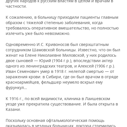
других народов к русским властям в целом и врачам в
частности.
К сожалению, в больницу приходили пациенты главным
образом с тяжелой степенью заболевания, когда
требовалось оперативное вмешательство, но полностью
излечить уже было невозможно.
Одновременно И.С. Кривоносов был сверхштатным
сотрудником Шамовской больницы. Известно, что он был
женат на Елене Николаевне Миловской, у них родилось
двое сыновей — Юрий (1904 г.р.), впоследствии актер
одного из ленинградских театров, и Алексей (1906 г.р.).
Иван Семенович умер в 1918 г. нелепой смертью — от
заражения крови: в Сибири, где он был врачом в отряде
красноармейцев, фельдшер неумело вскрыл ему
фурункул…
К 1916 г., по всей видимости, клиника в Лаишевском
уезде уже прекратила существование. И была открыта в
Казани.
Поскольку основная офтальмологическая помощь
оказывалась в уездных больницах, доктора стремились