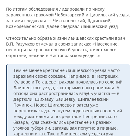
По итогам обследования лидировали по числу
зараженных трахомой Чебоксарский и Цивильский уезды,
за ними следовали — Чистопольский, Ядринский,
Козмодемьянский. Далее следовал Лаишевский уезд.
Относительно образа жизни лаишевских крестьян врач
В.П. Разумков отмечал в своих записках: «Население,
несмотря на сравнительную бедность, живет много
опрятнее, нежели в Чистопольском уезде…»
Тем не менее крестьяне Лаишевского уезда часто
заражали своих соседей. Например, в Пестрецах,
Кулаеве и Тогашеве трахома появилась из селений
Лаишевского уезда, с которыми они граничили. А
отсюда она распространилась вглубь участка — в
Дертюли, Шихазду, Зайцевку, Шигалеевский
Починок, Новое Шигалеево и затем уже
переносилась далее путем родственных сношений
между жителями и посредством Пестречинского
базара, куда съезжались крестьяне из разных
уголков губернии, заглядывая попутно в пивные,
харчевни и т.п. Так, в Лаишевском уезде отряд