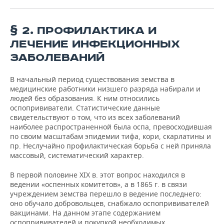
ВОДНЫЕ ВИДЫ СПОРТА
ОБРАЗОВАНИЕ
ХОККЕЙ С МЯЧОМ
ПРОИСШЕСТВИЯ
§ 2. ПРОФИЛАКТИКА И
ЛЕЧЕНИЕ ИНФЕКЦИОННЫХ
ЗАБОЛЕВАНИЙ
В начальный период существования земства в
медицинские работники низшего разряда набирали и
людей без образования. К ним относились
оспопрививатели. Статистические данные
свидетельствуют о том, что из всех заболеваний
наиболее распространенной была оспа, превосходившая
по своим масштабам эпидемии тифа, кори, скарлатины и
пр. Неслучайно профилактическая борьба с ней приняла
массовый, систематический характер.
В первой половине XIX в. этот вопрос находился в
ведении «оспенных комитетов», а в 1865 г. в связи
учреждением земства перешло в ведение последнего:
оно обучало добровольцев, снабжало оспопрививателей
вакцинами. На данном этапе содержанием
оспопрививателей и покупкой необходимых