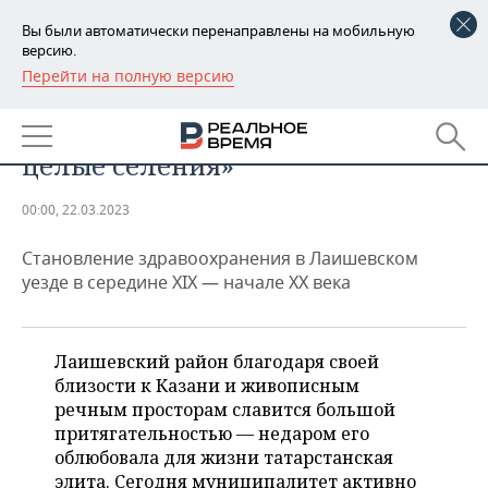
Вы были автоматически перенаправлены на мобильную
версию.
Перейти на полную версию
РЕГИОНЫ
ОБЩЕСТВО
«Отказывались от вакцинации
БАШКОРТОСТАН
НОВОСТИ
целые селения»
ТАТАРСТАН
АНАЛИТИКА
00:00, 22.03.2023
УДМУРТИЯ
НОВОСТИ АНАЛИТИКИ
ЭКОНОМИКА
Становление здравоохранения в Лаишевском
ДЕКЛАРАЦИИ О ДОХОДАХ
НОВОСТИ ЭКОНОМИКИ
ПРОМЫШЛЕННОСТЬ
уезде в середине XIX — начале XX века
КОРОЛИ ГОСЗАКАЗА ПФО
ФИНАНСЫ
НОВОСТИ
НЕДВИЖИМОСТЬ
ПРОМЫШЛЕННОСТИ
Лаишевский район благодаря своей
ВУЗЫ ТАТАРСТАНА
БАНКИ
НОВОСТИ НЕДВИЖИМОСТИ
АВТО
близости к Казани и живописным
АГРОПРОМ
речным просторам славится большой
КОМУ ПРИНАДЛЕЖАТ
БЮДЖЕТ
НОВОСТИ АВТО
БИЗНЕС
притягательностью — недаром его
ТОРГОВЫЕ ЦЕНТРЫ
МАШИНОСТРОЕНИЕ
облюбовала для жизни татарстанская
ТАТАРСТАНА
ИНВЕСТИЦИИ
НОВОСТИ БИЗНЕСА
ТЕХНОЛОГИИ
элита. Сегодня муниципалитет активно