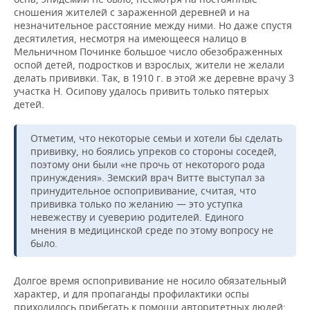
сношения жителей с зараженной деревней и на
незначительное расстояние между ними. Но даже спустя
десятилетия, несмотря на имеющееся налицо в
Мельничном Починке большое число обезображенных
оспой детей, подростков и взрослых, жители не желали
делать прививки. Так, в 1910 г. в этой же деревне врачу 3
участка Н. Осипову удалось привить только пятерых
детей.
Отметим, что некоторые семьи и хотели бы сделать
прививку, но боялись упреков со стороны соседей,
поэтому они были «не прочь от некоторого рода
принуждения». Земский врач Витте выступал за
принудительное оспопрививание, считая, что
прививка только по желанию — это уступка
невежеству и суеверию родителей. Единого
мнения в медицинской среде по этому вопросу не
было.
Долгое время оспопрививание не носило обязательный
характер, и для пропаганды профилактики оспы
приходилось прибегать к помощи авторитетных людей: