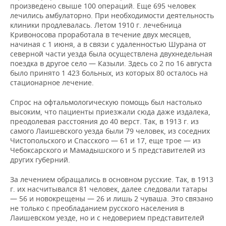
произведено свыше 100 операций. Еще 695 человек
лечились амбулаторно. При необходимости деятельность
клиники продлевалась. Летом 1910 г. лечебница
Кривоносова проработала в течение двух месяцев,
начиная с 1 июня, а в связи с удаленностью Шурана от
северной части уезда была осуществлена двухнедельная
поездка в другое село — Казыли. Здесь со 2 по 16 августа
было принято 1 423 больных, из которых 80 осталось на
стационарное лечение.
Спрос на офтальмологическую помощь был настолько
высоким, что пациенты приезжали сюда даже издалека,
преодолевая расстояния до 40 верст. Так, в 1913 г. из
самого Лаишевского уезда были 79 человек, из соседних
Чистопольского и Спасского — 61 и 17, еще трое — из
Чебоксарского и Мамадышского и 5 представителей из
других губерний.
За лечением обращались в основном русские. Так, в 1913
г. их насчитывался 81 человек, далее следовали татары
— 56 и новокрещены — 26 и лишь 2 чуваша. Это связано
не только с преобладанием русского населения в
Лаишевском уезде, но и с недоверием представителей