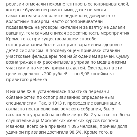
ревизии отмечали некомпетентность оспопрививателей,
которые будучи неграмотными, даже не могли
самостоятельно заполнять ведомости, доверяя это
волостным писарям. Часто оспопрививатели
поддавались на уговоры жителей и за взятку не делали
вакцину, тем самым снижая эффективность мероприятия.
Кроме того, при существовавшем способе
оспопрививания был высок риск заражения здоровых
детей сифилисом. В последующем прививки ставили
участковые фельдшеры под наблюдением врачей. Сумму
вознаграждения рассчитывала управа по медицинским
участкам и по числу привитых детей. Ежегодно на эти
цели выделялось 200 рублей — по 3,08 копейки за
привитого ребенка.
В начале ХХ в. установилась практика передачи
обязанностей по оспопрививанию определенным
специалистам. Так, в 1913 г. проведение вакцинации,
согласно постановлению земского собрания, было
возложено управой на особое лицо. Во 2 участке это была
слушательница Московских женских курсов госпожа
Иванова, всего она привила 1 095 человек, причем доля
удачной прививки достигала 98,5%. Кроме того, в