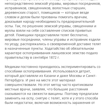
непосредственно земской управы, мировых посредников,
исправников, священников, волостных старшин,
деревенских старост, помещиков — которые везде
словом и делом были призваны помогать врачам,
доказывая народу необходимость предохранительной
оспы. Так, по решению земской управы, священники и
муллы взяли на себя составление списков привитых
детей. Помещики предоставляли телят бесплатно,
мировые посредники, члены управы и исправник ездили
по уезду, распоряжались о своевременной доставке телят
в назначенные пункты. Ходатайство об обязательном
характере оспопрививания лаишевское земство подало
правительству в сентябре 1872 г.
Медикам постоянно приходилось экспериментировать со
способами оспопрививания. Использовался детрит,
который доставляли из Казани и даже Москвы и Санкт-
Петербурга. И уже на месте этот материал
совершенствовали. Но этот метод часто критиковали
местные врачи, заявляя, что большие расстояния
сказываются на свежести вакцины. Поэтому предлагали
заменить на оспу, снятую с телят, хотя и у этого способа
были недостатки, включая возможность заражения от