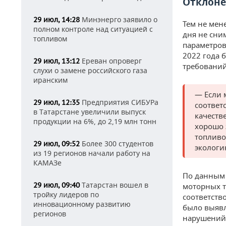
Отклоне
Минэнерго заявило о
29 июл, 14:28
Тем не мен
полном контроле над ситуацией с
дня не сни
топливом
параметров
2022 года 
Ереван опроверг
29 июл, 13:12
требований
слухи о замене российского газа
иранским
— Если 
Предприятия СИБУРа
29 июл, 12:35
соответ
в Татарстане увеличили выпуск
качеств
продукции на 6%, до 2,19 млн тонн
хорошо 
топливо
Более 300 студентов
29 июл, 09:52
экологи
из 19 регионов начали работу на
КАМАЗе
По данным 
Татарстан вошел в
29 июл, 09:40
моторных т
тройку лидеров по
соответств
инновационному развитию
было выявл
регионов
нарушений 