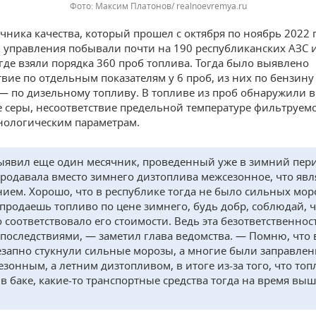
Максим Платонов/ realnoevremya.ru
ячника качества, который прошел с октября по ноябрь 2022 
 управления побывали почти на 190 республиканских АЗС 
 где взяли порядка 360 проб топлива. Тогда было выявлено
твие по отдельным показателям у 6 проб, из них по бензину
— по дизельному топливу. В топливе из проб обнаружили 
 серы, несоответствие предельной температуре фильтруемо
нологическим параметрам.
ыявил еще один месячник, проведенный уже в зимний пери
продавала вместо зимнего дизтоплива межсезонное, что явл
ием. Хорошо, что в республике тогда не было сильных мор
 продаешь топливо по цене зимнего, будь добр, соблюдай, 
о соответствовало его стоимости. Ведь эта безответственнос
 последствиями, — заметил глава ведомства. — Помню, что 
езапно стукнули сильные морозы, а многие были заправле
езонным, а летним дизтопливом, в итоге из-за того, что то
 в баке, какие-то транспортные средства тогда на время вы