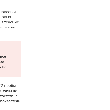
 повестки
еновых
 В течение
полнения
т
 все
хое
ь на
22 пробы
ателям не
тветствие
 показатель