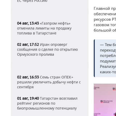
ЕС через Россию
Главной пр
обеспечени
ресурсов Р
«Газпром нефть»
04 авг, 13:43
газовом то
отменила лимиты на продажу
большой об
топлива в Татарстане
Иран опроверг
— Тем б
02 авг, 17:52
сообщения о сделке по открытию
переход
Ормузского пролива
потребл
подумат
Реализу
каких-т
Семь стран ОПЕК+
02 авг, 16:33
решили увеличить добычу нефти с
сентября
Татарстан возглавил
01 авг, 19:40
рейтинг регионов по
биопромышленному потенциалу