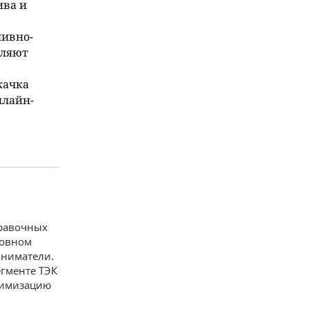
ива и
ливно-
вляют
качка
нлайн-
правочных
новном
иниматели.
егменте ТЭК
тимизацию