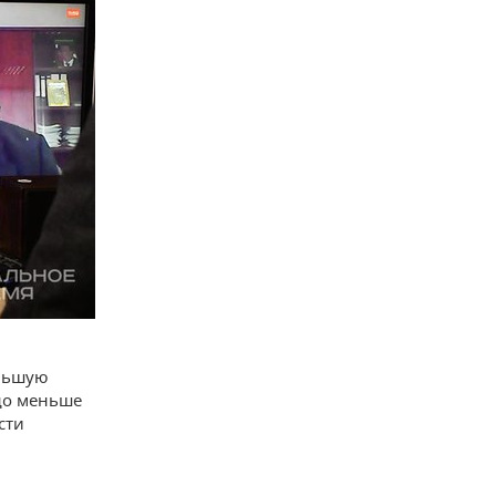
ольшую
здо меньше
сти