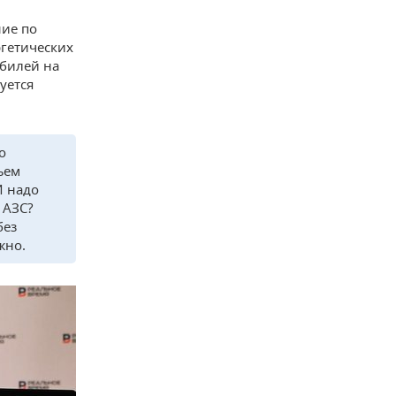
ние по
гетических
обилей на
уется
о
ъем
И надо
 АЗС?
без
жно.