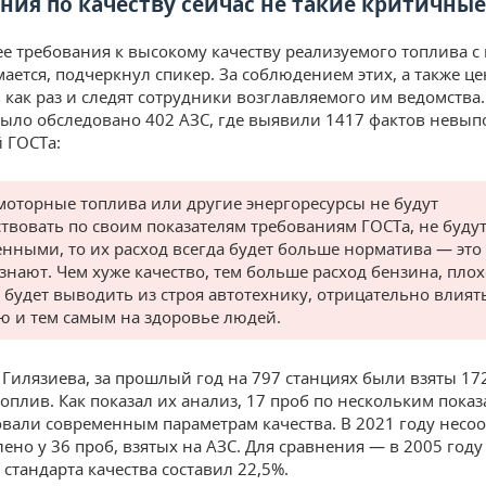
ния по качеству сейчас не такие критичные
ее требования к высокому качеству реализуемого топлива с
мается, подчеркнул спикер. За соблюдением этих, а также ц
 как раз и следят сотрудники возглавляемого им ведомства.
было обследовано 402 АЗС, где выявили 1417 фактов невы
 ГОСТа:
моторные топлива или другие энергоресурсы не будут
ствовать по своим показателям требованиям ГОСТа, не буду
енными, то их расход всегда будет больше норматива — это
знают. Чем хуже качество, тем больше расход бензина, пло
 будет выводить из строя автотехнику, отрицательно влият
ю и тем самым на здоровье людей.
Гилязиева, за прошлый год на 797 станциях были взяты 17
оплив. Как показал их анализ, 17 проб по нескольким показ
овали современным параметрам качества. В 2021 году несоо
ено у 36 проб, взятых на АЗС. Для сравнения — в 2005 году
стандарта качества составил 22,5%.