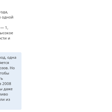
года,
и одной
 — 1,
высокое
сти и
од, одна
яется
озов. Но
чтобы
ть
в 2008
ны даже
пливо
шли из