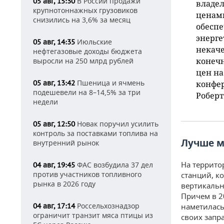
В России продажи
05 авг, 15:30
владел
крупнотоннажных грузовиков
ценами
снизились на 3,6% за месяц
обеспе
энерге
Июльские
05 авг, 14:35
некаче
нефтегазовые доходы бюджета
конечн
выросли на 250 млрд рублей
цен на
Пшеница и ячмень
05 авг, 13:42
конфер
подешевели на 8–14,5% за три
Роберт
недели
Новак поручил усилить
05 авг, 12:50
контроль за поставками топлива на
Лучше м
внутренний рынок
На террито
ФАС возбудила 37 дел
04 авг, 19:45
против участников топливного
станций, к
рынка в 2026 году
вертикаль
Причем в 2
Россельхознадзор
04 авг, 17:14
наметилась
ограничит транзит мяса птицы из
своих запр