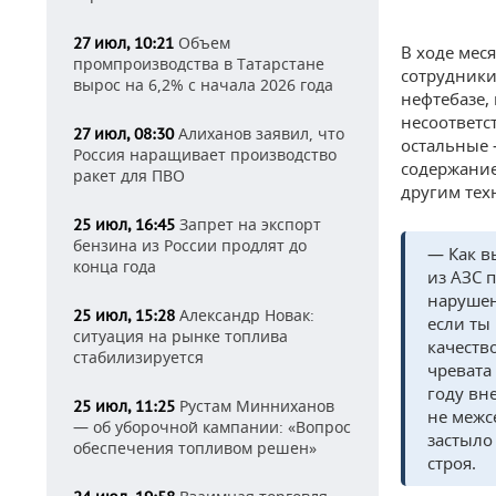
Объем
27 июл, 10:21
В ходе мес
промпроизводства в Татарстане
сотрудники
вырос на 6,2% с начала 2026 года
нефтебазе,
несоответс
Алиханов заявил, что
27 июл, 08:30
остальные 
Россия наращивает производство
содержание
ракет для ПВО
другим тех
Запрет на экспорт
25 июл, 16:45
бензина из России продлят до
— Как в
конца года
из АЗС 
нарушен
Александр Новак:
25 июл, 15:28
если ты
ситуация на рынке топлива
качеств
стабилизируется
чревата
году вн
Рустам Минниханов
25 июл, 11:25
не межс
— об уборочной кампании: «Вопрос
застыло
обеспечения топливом решен»
строя.