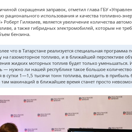
ичиной сокращения заправок, отметил глава ГБУ «Управле
ю рационального использования и качества топливно-энер
Т» Роберт Гилязиев, является увеличение количества автом
пливе, а также гибридных электромобилей, которым не треб
ъем бензина.
олее что в Татарстане реализуется специальная программа п
у на газомоторное топливо, и в ближайшей перспективе об
ения жидких моторных топлив будет только уменьшаться. 
ь — нужно ли нашей республике такое большое количество
я в сутки 1—1,5 тысячи тонн топлива, выходить в прибыль 
о там махинаций в ближайшее время станет просто невозмо