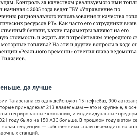
ьцам. Контроль за качеством реализуемого ими топл
 начиная с 2005 года ведет ГБУ «Управление по
чению рационального использования и качества топ
тических ресурсов РТ». Как часто его сотрудники выя
ственный бензин, какие параметры влияют на его
ую стоимость и ждать ли потребителям очередного с
 моторные топлива? На эти и другие вопросы в ходе о
енции «Реального времени» ответил глава ведомства
 Гилязиев.
еньше, да лучше
рии Татарстана сегодня действуют 15 нефтебаз, 900 автоза
оторые принадлежат 213 владельцам — это и крупные, в ос
но интегрированные компании, и индивидуальные предпр
021 году было на 150 АЗС больше. В прошлом году в этом с
 новая тенденция — собственники стали переходить на оп
авочных станций.