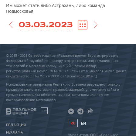
Им может стать либо Астрахань, либо команда
Подмосковья
03.03.2023
© 2015 - 2026 Сетевое издание «Реальное время» Зарегистрировано
Федеральной службой по надзору в сфере связи, информационных
технологий и массовых коммуникаций (Роскомнадзор) –
регистрационный номер ЭЛ № ФС 77 - 79627 от 18 декабря 2020 г. (ранее
свидетельство Эл № ФС 77-59331 от 18 сентября 2014 г.)
Использование материалов Реального Времени разрешено только с
предварительного согласия правообладателей, упоминание сайта и
прямая гиперссылка обязательны при частичном или полном
воспроизведении материалов.
18+
RU
EN
РЕДАКЦИЯ
РЕКЛАМА
Учредитель ООО «Реальное