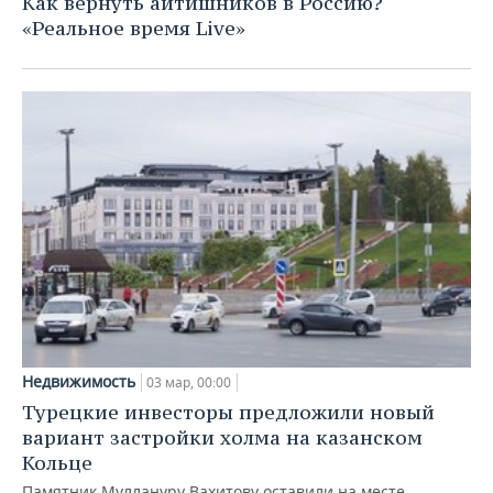
Как вернуть айтишников в Россию?
ВОДНЫЕ ВИДЫ СПОРТА
ОБРАЗОВАНИЕ
«Реальное время Live»
ХОККЕЙ С МЯЧОМ
ПРОИСШЕСТВИЯ
Недвижимость
03 мар, 00:00
Турецкие инвесторы предложили новый
вариант застройки холма на казанском
Кольце
Памятник Муллануру Вахитову оставили на месте,