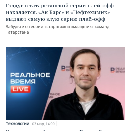
НЕФТЕХИМИЯ
Градус в татарстанской серии плей-офф
РОЗНИЧНАЯ ТОРГОВЛЯ
НОВОСТИ ТЕХНОЛОГИЙ
МЕРОПРИЯТИЯ
накаляется. «Ак Барс» и «Нефтехимик»
НЕФТЬ
выдают самую злую серию плей-офф
ТРАНСПОРТ
IT
НОВОСТИ МЕРОПРИЯТИЙ
СПОРТ
Забудьте о теории «старших» и «младших» команд
ОПК
Татарстана
УСЛУГИ
МЕДИА
ВЫЕЗДНАЯ РЕДАКЦИЯ
НОВОСТИ СПОРТА
ОБЩЕСТВО
ЭНЕРГЕТИКА
ТЕЛЕКОММУНИКАЦИИ
БИЗНЕС-БРАНЧИ
ФУТБОЛ
НОВОСТИ ОБЩЕСТВА
ФОТОГАЛЕРЕЯ
ONLINE-КОНФЕРЕНЦИИ
ХОККЕЙ
ВЛАСТЬ
СЮЖЕТЫ
ОТКРЫТАЯ ЛЕКЦИЯ
БАСКЕТБОЛ
ИНФРАСТРУКТУРА
СПРАВОЧНИК
ВОЛЕЙБОЛ
ИСТОРИЯ
СПИСОК ПЕРСОН
ПОЛНАЯ ВЕРСИЯ
КИБЕРСПОРТ
КУЛЬТУРА
СПИСОК КОМПАНИЙ
ФИГУРНОЕ КАТАНИЕ
МЕДИЦИНА
Технологии
03 мар, 14:00