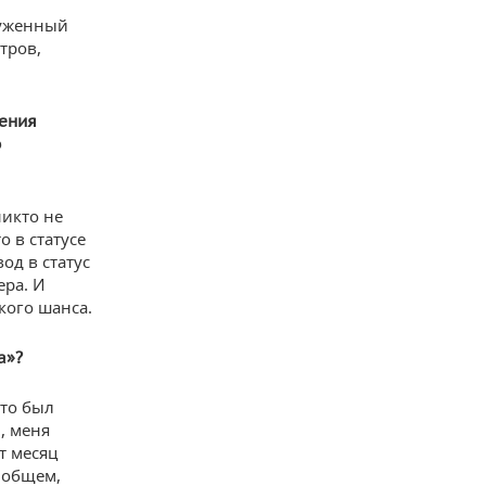
руженный
тров,
чения
о
никто не
о в статусе
д в статус
ера. И
кого шанса.
а»?
это был
, меня
т месяц
В общем,