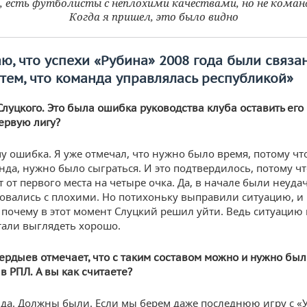
, есть футболисты с неплохими качествами, но не коман
Когда я пришел, это было видно
ю, что успехи «Рубина» 2008 года были связа
 тем, что команда управлялась республикой»
Слуцкого. Это была ошибка руководства клуба оставить его
ервую лигу?
у ошибка. Я уже отмечал, что нужно было время, потому чт
нда, нужно было сыграться. И это подтвердилось, потому чт
т от первого места на четыре очка. Да, в начале были неуда
овались с плохими. Но потихоньку выправили ситуацию, и
 почему в этот момент Слуцкий решил уйти. Ведь ситуаци
стали выглядеть хорошо.
ердыев отмечает, что с таким составом можно и нужно был
в РПЛ. А вы как считаете?
да. Должны были. Если мы берем даже последнюю игру с «