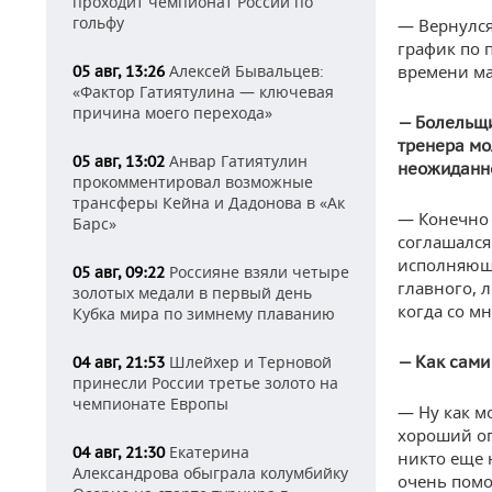
проходит чемпионат России по
гольфу
— Вернулся
график по 
Алексей Бывальцев:
времени ма
05 авг, 13:26
«Фактор Гатиятулина — ключевая
причина моего перехода»
— Болельщи
тренера мо
Анвар Гатиятулин
05 авг, 13:02
неожиданно
прокомментировал возможные
трансферы Кейна и Дадонова в «Ак
— Конечно 
Барс»
соглашался
исполняюще
Россияне взяли четыре
05 авг, 09:22
главного, л
золотых медали в первый день
когда со мн
Кубка мира по зимнему плаванию
Шлейхер и Терновой
— Как сами
04 авг, 21:53
принесли России третье золото на
чемпионате Европы
— Ну как м
хороший оп
Екатерина
04 авг, 21:30
никто еще 
Александрова обыграла колумбийку
очень помо