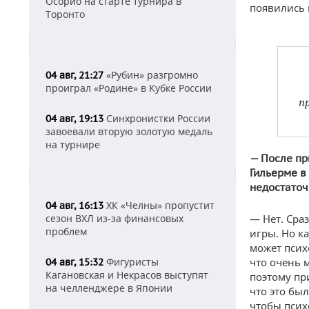
Осорио на старте турнира в
появились 
Торонто
«Рубин» разгромно
04 авг, 21:27
проиграл «Родине» в Кубке России
п
Синхронистки России
04 авг, 19:13
завоевали вторую золотую медаль
на турнире
— После пр
Гильерме в
недостаточ
ХК «Челны» пропустит
04 авг, 16:13
сезон ВХЛ из-за финансовых
— Нет. Сра
проблем
игры. Но к
может псих
Фигуристы
что очень м
04 авг, 15:32
Кагановская и Некрасов выступят
поэтому пр
на челленджере в Японии
что это бы
чтобы псих