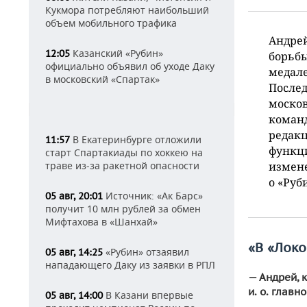
Кукмора потребляют наибольший
объем мобильного трафика
Андрей
Казанский «Рубин»
12:05
борьбы
официально объявил об уходе Даку
медале
в московский «Спартак»
Послед
москов
команд
редакц
В Екатеринбурге отложили
11:57
функци
старт Спартакиады по хоккею на
траве из-за ракетной опасности
измене
о «Руб
Источник: «Ак Барс»
05 авг, 20:01
получит 10 млн рублей за обмен
Мифтахова в «Шанхай»
«В «Локо
«Рубин» отзаявил
05 авг, 14:25
нападающего Даку из заявки в РПЛ
— Андрей, 
и. о. глав
В Казани впервые
05 авг, 14:00