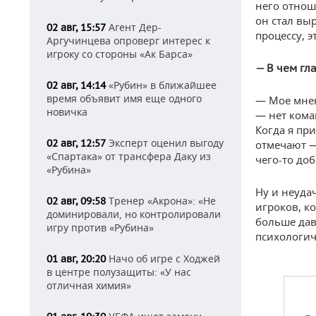
него отнош
он стал вы
Агент Дер-
02 авг, 15:57
процессу, э
Аргучинцева опроверг интерес к
игроку со стороны «Ак Барса»
— В чем гл
«Рубин» в ближайшее
02 авг, 14:14
время объявит имя еще одного
— Мое мнен
новичка
— нет кома
Когда я при
Эксперт оценил выгоду
02 авг, 12:57
отмечают —
«Спартака» от трансфера Даку из
чего-то доб
«Рубина»
Ну и неуда
Тренер «Акрона»: «Не
02 авг, 09:58
игроков, ко
доминировали, но контролировали
больше дав
игру против «Рубина»
психологич
Начо об игре с Ходжей
01 авг, 20:20
в центре полузащиты: «У нас
отличная химия»