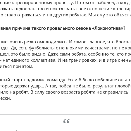
ение к тренировочному процессу. Потом он заболел, а когда
ражать недовольство и показывать свое отношение к трен
то стало отражаться и на других ребятах. Мы ему это объясн
авная причина такого провального сезона «Локомотива»?
ие: очень резко омолодились. И самое главное, что бросал
нды. Да, есть футболисты с неплохими качествами, но не ко
шел, это было видно. Даже сами ребята, особенно те, кто по
 нет единого коллектива. И на тренировках, и в игре очен
иться при этом.
чный старт надломил команду. Если б было побольше опыт
торые держат удар… А так, побед не было, результат плохой,
ило на ребят. В силу своего возраста ребята не справились
ески.