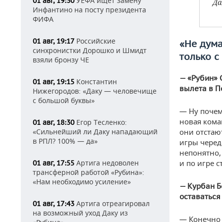
УЕФА ищет замену
01 авг, 19:30
Да
Инфантино на посту президента
ФИФА
Российские
01 авг, 19:17
«Не дума
синхронистки Дорошко и Шмидт
только с
взяли бронзу ЧЕ
— «Рубин» 
Константин
01 авг, 19:15
вылета в П
Нижегородов: «Даку — человечище
с большой буквы»
— Ну почем
новая кома
Егор Тесленко:
01 авг, 18:30
«Сильнейший ли Даку нападающий
они отстаю
в РПЛ? 100% — да»
игры черед
непонятно,
Артига недоволен
и по игре 
01 авг, 17:55
трансферной работой «Рубина»:
«Нам необходимо усиление»
— Курбан Б
оставаться 
Артига отреагировал
01 авг, 17:43
на возможный уход Даку из
— Конечно 