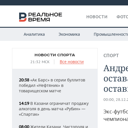
НОВОСТИ
ФОТО
Аналитика
Экономика
Промышленност
НОВОСТИ СПОРТА
СПОРТ
Все новости
21:32 МСК
Андре
остав
«Ак Барс» в серии буллитов
20:38
победил «Нефтяник» в
остав
товарищеском матче
00:00, 28.12
В Казани ограничат продажу
14:19
алкоголя в день матча «Рубин» —
Экс-футб
«Спартак»
чемпиона
Жители Казани, Чистополя и
08:00