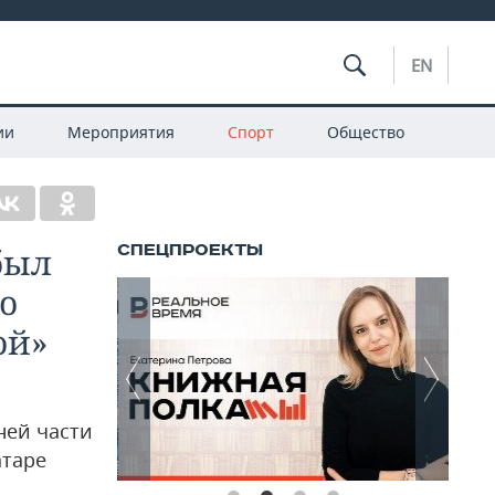
EN
ии
Мероприятия
Спорт
Общество
был
но
ой»
ней части
атаре