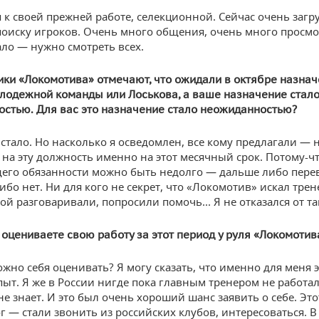
 к своей прежней работе, селекционной. Сейчас очень заг
поиску игроков. Очень много общения, очень много просмо
ло — нужно смотреть всех.
ки «Локомотива» отмечают, что ожидали в октябре назна
лодежной команды или Лоськова, а ваше назначение стал
стью. Для вас это назначение стало неожиданностью?
стало. Но насколько я осведомлен, все кому предлагали — 
 на эту должность именно на этот месячный срок. Потому-чт
го обязанности можно быть недолго — дальше либо перево
ибо нет. Ни для кого не секрет, что «Локомотив» искал трен
ой разговаривали, попросили помочь... Я не отказался от та
 оцениваете свою работу за этот период у руля «Локомотив
ожно себя оценивать? Я могу сказать, что именно для меня 
ыт. Я же в России нигде пока главным тренером не работал
не знает. И это был очень хороший шанс заявить о себе. Это
г — стали звонить из российских клубов, интересоваться. 