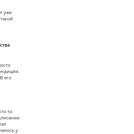
л уже
 такой
ества
росто
ондиции.
В его
кто-то
одписании
тал
нялось у