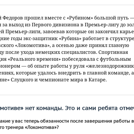
 Федоров прошел вместе с «Рубином» большой путь —
 за выход из Первого дивизиона в Премьер-лигу до зо
й Премьер-лиги, завоевав которые он закончил карье
ние годы экс-защитник «Рубина» работает в структур
ского «Локомотива», а осенью даже принял главную
у после ухода немецких специалистов. Спортивная
ия «Реального времени» побеседовала с футбольным
онером — об опыте работы у руля «железнодорожник
ниях, которые удалось внедрить в главной команде, 
ине» Слуцкого и чемпионате мира в Катаре.
мотиве» нет команды. Это и сами ребята отм
какие у вас теперь обязанности после завершения работы в
ного тренера «Локомотива»?