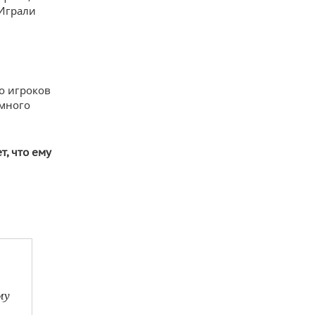
 Играли
ко игроков
 много
т, что ему
му