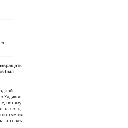
та
озвращать
ков был
 одной
то Худяков
не, потому
е на ноль,
 и отметил,
 эта пауза,