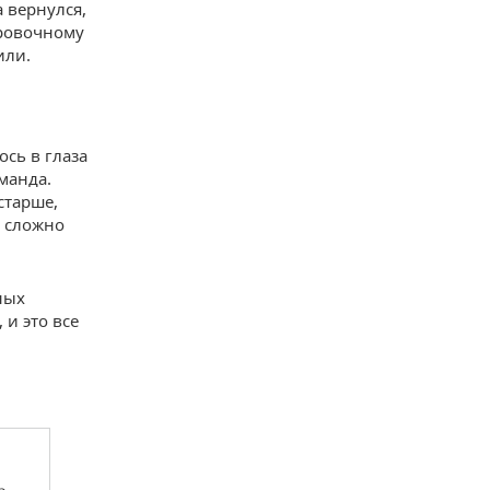
 вернулся,
ировочному
или.
ось в глаза
манда.
старше,
ь сложно
ных
 и это все