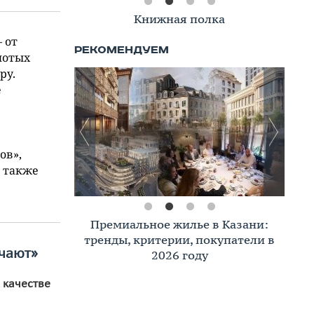
Книжная полка
 от
лотых
ру.
е
ов»,
а также
Премиальное жилье в Казани:
тренды, критерии, покупатели в
ечают»
2026 году
 качестве