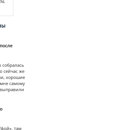
да.
ны
 после
о собралась
о сейчас же
чи, хорошие
 мне самому
ю выправили
о
Уфой», там