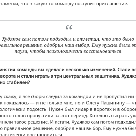
наметки, что в какую-то команду поступит приглашение.
Худяков сам потом подходил и отметил, что это было
равильное решение, одобрил наш выбор. Ему нужна была э
пауза, чтобы психологически восстановиться
инятия команды вы сделали несколько изменений. Стали в
 ворота и стали играть в три центральных защитника. Худя
но стабилен?
зу скажу, я все сборы следил за командой и не пропустил ни
ак показалось — и не только мне, но и Олегу Пашинину — ч
ологически подсесть. Нужен был лидер в воротах и в оборо
ного голов пропустили за этот период. Хотелось сыграть уж
иняли такое решение. И кстати, Худяков сам потом подходил
ло правильное решение, одобрил наш выбор. Ему нужна была
ологически восстановиться.