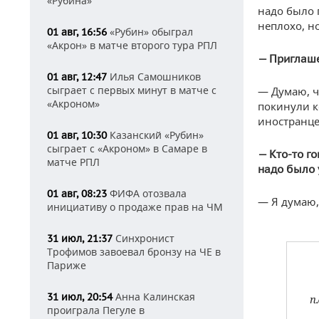
«Рубина»
надо было 
неплохо, но
«Рубин» обыграл
01 авг, 16:56
«Акрон» в матче второго тура РПЛ
— Приглаше
Илья Самошников
01 авг, 12:47
сыграет с первых минут в матче с
— Думаю, чт
«Акроном»
покинули к
иностранце
Казанский «Рубин»
01 авг, 10:30
сыграет с «Акроном» в Самаре в
— Кто-то го
матче РПЛ
надо было 
ФИФА отозвала
01 авг, 08:23
— Я думаю, 
инициативу о продаже прав на ЧМ
Синхронист
31 июл, 21:37
Трофимов завоевал бронзу на ЧЕ в
Париже
Анна Калинская
31 июл, 20:54
п
проиграла Пегуле в