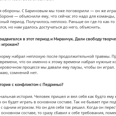
ся обороны. С Бариновым мы тоже поговорили — он же игра
бороне — объяснили ему, что сейчас это надо для команды,
жный период. Получилось неплохо. Раньше он где-то как-то
ся, но нам удалось достучаться до него, объяснить.
задвигался в этот период и Миранчук. Дали свободу творч
 игрокам?
форму набрал неплохую после продолжительной травмы. П
 времени, что он именно к этому времени набрал нужные к
нировочном процессе мы давали ему паузы, чтобы он играл. 
умаю, сомнений нет.
стория с конфликтом с Педриньо?
нальная история. Человек пришел и вел себя как будто ему 
о он будет играть в основном составе. Так не бывает при п
с одним игроком. Но он для себя так решил. Когда он перес
основном составе, то сразу сбавил к себе требования, поме