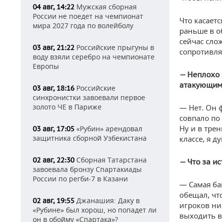
Мужская сборная
04 авг, 14:22
России не поедет на чемпионат
Что касает
мира 2027 года по волейболу
раньше в о
сейчас сло
Российские прыгуны в
03 авг, 21:22
сопротивлял
воду взяли серебро на чемпионате
Европы
— Неплохо 
атакующим
Российские
03 авг, 18:16
синхронистки завоевали первое
золото ЧЕ в Париже
— Нет. Он 
совпало по
Ну и в тре
«Рубин» арендовал
03 авг, 17:05
защитника сборной Узбекистана
классе, я д
Сборная Татарстана
02 авг, 22:30
— Что за и
завоевала бронзу Спартакиады
России по регби-7 в Казани
— Самая ба
обещал, чт
Джанашия: Даку в
02 авг, 19:55
игроков ни 
«Рубине» был хорош, но попадет ли
выходить в 
он в обойму «Спартака»?