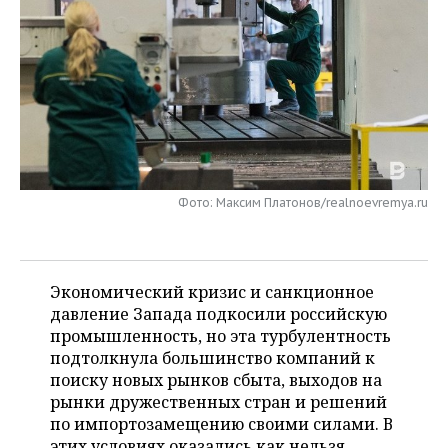
НЕФТЕХИМИЯ
РОЗНИЧНАЯ ТОРГОВЛЯ
НОВОСТИ ТЕХНОЛОГИЙ
МЕРОПРИЯТИЯ
НЕФТЬ
ТРАНСПОРТ
IT
НОВОСТИ МЕРОПРИЯТИЙ
СПОРТ
ОПК
УСЛУГИ
МЕДИА
ВЫЕЗДНАЯ РЕДАКЦИЯ
НОВОСТИ СПОРТА
ОБЩЕСТВО
ЭНЕРГЕТИКА
ТЕЛЕКОММУНИКАЦИИ
БИЗНЕС-БРАНЧИ
ФУТБОЛ
НОВОСТИ ОБЩЕСТВА
ФОТОГАЛЕРЕЯ
Фото: Максим Платонов/realnoevremya.ru
ONLINE-КОНФЕРЕНЦИИ
ХОККЕЙ
ВЛАСТЬ
СЮЖЕТЫ
ОТКРЫТАЯ ЛЕКЦИЯ
БАСКЕТБОЛ
ИНФРАСТРУКТУРА
СПРАВОЧНИК
Экономический кризис и санкционное
ВОЛЕЙБОЛ
ИСТОРИЯ
СПИСОК ПЕРСОН
давление Запада подкосили российскую
ПОЛНАЯ ВЕРСИЯ
промышленность, но эта турбулентность
подтолкнула большинство компаний к
КИБЕРСПОРТ
КУЛЬТУРА
СПИСОК КОМПАНИЙ
поиску новых рынков сбыта, выходов на
рынки дружественных стран и решений
ФИГУРНОЕ КАТАНИЕ
МЕДИЦИНА
по импортозамещению своими силами. В
этих условиях оказались как нельзя