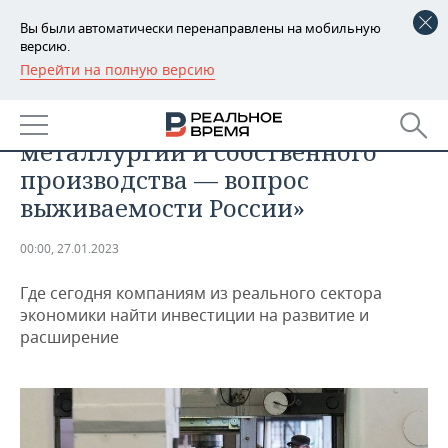
Вы были автоматически перенаправлены на мобильную
версию.
Перейти на полную версию
РЕГИОНЫ
ПРОМЫШЛЕННОСТЬ
Роман Панасенко: «Развитие
БАШКОРТОСТАН
НОВОСТИ
металлургии и собственного
ТАТАРСТАН
АНАЛИТИКА
производства — вопрос
выживаемости России»
УДМУРТИЯ
НОВОСТИ АНАЛИТИКИ
ЭКОНОМИКА
00:00, 27.01.2023
ДЕКЛАРАЦИИ О ДОХОДАХ
НОВОСТИ ЭКОНОМИКИ
ПРОМЫШЛЕННОСТЬ
Где сегодня компаниям из реального сектора
КОРОЛИ ГОСЗАКАЗА ПФО
ФИНАНСЫ
НОВОСТИ
НЕДВИЖИМОСТЬ
экономики найти инвестиции на развитие и
ПРОМЫШЛЕННОСТИ
расширение
ВУЗЫ ТАТАРСТАНА
БАНКИ
НОВОСТИ НЕДВИЖИМОСТИ
АВТО
АГРОПРОМ
КОМУ ПРИНАДЛЕЖАТ
БЮДЖЕТ
НОВОСТИ АВТО
БИЗНЕС
ТОРГОВЫЕ ЦЕНТРЫ
МАШИНОСТРОЕНИЕ
ТАТАРСТАНА
ИНВЕСТИЦИИ
НОВОСТИ БИЗНЕСА
ТЕХНОЛОГИИ