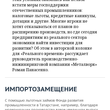
ВОДНЫЕ ВИДЫ СПОРТА
ОБРАЗОВАНИЕ
кстати меры господдержки
отечественных промышленников:
ХОККЕЙ С МЯЧОМ
ПРОИСШЕСТВИЯ
налоговые льготы, кредитные каникулы,
дотации и другие. Многие игроки не
хотят отказываться от планов по
расширению производств, но где сегодня
предприятиям из реального сектора
экономики найти инвестиции для
развития? Об этом в авторской колонке
для «Реального времени» рассуждает
руководитель производственно-
инжиниринговой компании «Металворк»
Роман Панасенко.
ИМПОРТОЗАМЕЩЕНИЕ
С помощью льготных займов Фонда развития
промышленности в Татарстане, например, благодаря
модернизации производства вдвое увеличили выпуск