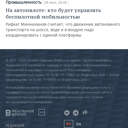
Промышленность
28 июл, 20:45
На автопилоте: кто будет управлять
беспилотной мобильностью
Рифкат Минниханов считает, что движение автономного
транспорта на шоссе, воде и в воздухе надо
координировать с единой платформы
© 2015 - 2026 Сетевое издание «Реальное время» Зарегистрировано
Федеральной службой по надзору в сфере связи, информационных
технологий и массовых коммуникаций (Роскомнадзор) –
регистрационный номер ЭЛ № ФС 77 - 79627 от 18 декабря 2020 г. (ранее
свидетельство Эл № ФС 77-59331 от 18 сентября 2014 г.)
Использование материалов Реального Времени разрешено только с
предварительного согласия правообладателей, упоминание сайта и
прямая гиперссылка обязательны при частичном или полном
воспроизведении материалов.
18+
RU
EN
РЕДАКЦИЯ