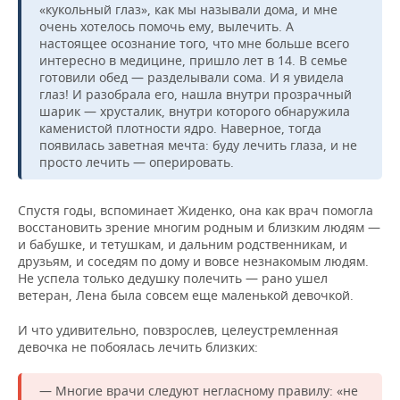
«кукольный глаз», как мы называли дома, и мне
очень хотелось помочь ему, вылечить. А
настоящее осознание того, что мне больше всего
интересно в медицине, пришло лет в 14. В семье
готовили обед — разделывали сома. И я увидела
глаз! И разобрала его, нашла внутри прозрачный
шарик — хрусталик, внутри которого обнаружила
каменистой плотности ядро. Наверное, тогда
появилась заветная мечта: буду лечить глаза, и не
просто лечить — оперировать.
Спустя годы, вспоминает Жиденко, она как врач помогла
восстановить зрение многим родным и близким людям —
и бабушке, и тетушкам, и дальним родственникам, и
друзьям, и соседям по дому и вовсе незнакомым людям.
Не успела только дедушку полечить — рано ушел
ветеран, Лена была совсем еще маленькой девочкой.
И что удивительно, повзрослев, целеустремленная
девочка не побоялась лечить близких:
— Многие врачи следуют негласному правилу: «не