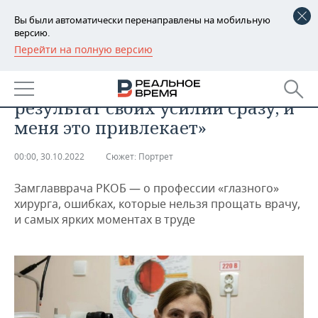
Вы были автоматически перенаправлены на мобильную
версию.
Перейти на полную версию
РЕГИОНЫ
ОБЩЕСТВО
Елена Жиденко: «Хирург видит
БАШКОРТОСТАН
НОВОСТИ
результат своих усилий сразу, и
ТАТАРСТАН
АНАЛИТИКА
меня это привлекает»
УДМУРТИЯ
НОВОСТИ АНАЛИТИКИ
ЭКОНОМИКА
00:00, 30.10.2022
Сюжет:
Портрет
ДЕКЛАРАЦИИ О ДОХОДАХ
НОВОСТИ ЭКОНОМИКИ
ПРОМЫШЛЕННОСТЬ
Замглавврача РКОБ — о профессии «глазного»
хирурга, ошибках, которые нельзя прощать врачу,
КОРОЛИ ГОСЗАКАЗА ПФО
ФИНАНСЫ
НОВОСТИ
НЕДВИЖИМОСТЬ
и самых ярких моментах в труде
ПРОМЫШЛЕННОСТИ
ВУЗЫ ТАТАРСТАНА
БАНКИ
НОВОСТИ НЕДВИЖИМОСТИ
АВТО
АГРОПРОМ
КОМУ ПРИНАДЛЕЖАТ
БЮДЖЕТ
НОВОСТИ АВТО
БИЗНЕС
ТОРГОВЫЕ ЦЕНТРЫ
МАШИНОСТРОЕНИЕ
ТАТАРСТАНА
ИНВЕСТИЦИИ
НОВОСТИ БИЗНЕСА
ТЕХНОЛОГИИ