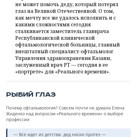
ВОДНЫЕ ВИДЫ СПОРТА
ОБРАЗОВАНИЕ
не может помочь деду, который потерял
глаз на Великой Отечественной. О том,
ХОККЕЙ С МЯЧОМ
ПРОИСШЕСТВИЯ
как мечту все же удалось исполнить и с
какими сложностями сегодня
сталкивается заместитель главврача
Республиканской клинической
офтальмологической больницы, главный
внештатный специалист-офтальмолог
Управления здравоохранения Казани,
заслуженный врач РТ — сегодня в ее
«портрете» для «Реального времени».
РЫБИЙ ГЛАЗ
Почему офтальмология? Совсем почти не думала Елена
Жиденко над вопросом «Реального времени» о выборе
профессии:
— Все идет из детства: дед носил протез —