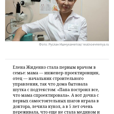
НЕФТЕХИМИЯ
РОЗНИЧНАЯ ТОРГОВЛЯ
НОВОСТИ ТЕХНОЛОГИЙ
МЕРОПРИЯТИЯ
НЕФТЬ
ТРАНСПОРТ
IT
НОВОСТИ МЕРОПРИЯТИЙ
СПОРТ
ОПК
УСЛУГИ
МЕДИА
ВЫЕЗДНАЯ РЕДАКЦИЯ
НОВОСТИ СПОРТА
ОБЩЕСТВО
ЭНЕРГЕТИКА
ТЕЛЕКОММУНИКАЦИИ
БИЗНЕС-БРАНЧИ
ФУТБОЛ
НОВОСТИ ОБЩЕСТВА
ФОТОГАЛЕРЕЯ
Фото: Руслан Ишмухаметов/ realnoevremya.ru
ONLINE-КОНФЕРЕНЦИИ
ХОККЕЙ
ВЛАСТЬ
СЮЖЕТЫ
Елена Жиденко стала первым врачом в
ОТКРЫТАЯ ЛЕКЦИЯ
БАСКЕТБОЛ
ИНФРАСТРУКТУРА
СПРАВОЧНИК
семье: мама — инженер-проектировщик,
отец — начальник строительного
ВОЛЕЙБОЛ
ИСТОРИЯ
СПИСОК ПЕРСОН
ПОЛНАЯ ВЕРСИЯ
управления, так что дома бытовала
шутка с подтекстом: «Папа построил все,
КИБЕРСПОРТ
КУЛЬТУРА
СПИСОК КОМПАНИЙ
что мама спроектировала». А вот дочка с
первых самостоятельных шагов играла в
ФИГУРНОЕ КАТАНИЕ
МЕДИЦИНА
доктора, лечила кукол, а в 5 лет очень
переживала, что еще не стала медиком и