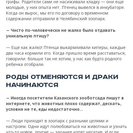
грифы. Родители сами не насиживали кладку — они еще
молодые, у них опыта нет. Птенец вывелся в инкубаторе.
Когда он вырос, мы его по договору о временном
содержании отправили в Челябинский зоопарк.
— Чисто по-человечески не жалко было отдавать
уникальную птицу?
— Еще как жалко! Птенца выкармливали киперы, каждые
два часа кормили его. Когда пришло время расставаться,
говорили: больше так не хотим, у нас как будто родного
ребенка отобрали.
РОДЫ ОТМЕНЯЮТСЯ И ДРАКИ
НАЧИНАЮТСЯ
— Иногда посетители Казанского зооботсада пишут в
интернете, что животных плохо содержат, дескать,
условия не те, еды недостаточно…
— Люди приходят в зоопарк с разными целями и
настроем. Одни идут полюбоваться на животных и узнать
что-то новое, другие — заранее копят негатив. И если