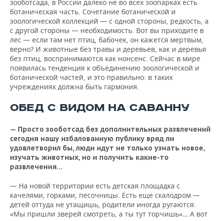
зооботсада, в России далеко не во всех зоопарках есть
ботаническая часть. Сочетание ботанической и
зоологической коллекций — с одной стороны, редкость, а
с другой стороны — необходимость. Вот вы приходите в
лес — если там нет птиц, бабочек, он кажется мертвым,
верно? И животные без травы и деревьев, как и деревья
без птиц, воспринимаются как нонсенс. Сейчас в мире
появилась тенденция к объединению зоологической и
ботанической частей, и это правильно: в таких
учреждениях должна быть гармония.
ОБЕД С ВИДОМ НА САВАННУ
— Просто зооботсад без дополнительных развлечений
сегодня нашу избалованную публику вряд ли
удовлетворил бы, люди идут не только узнать новое,
изучать животных, но и получить какие-то
развлечения…
— На новой территории есть детская площадка с
качелями, горками, песочницы. Есть еще скалодром —
детей оттуда не утащишь, родители иногда ругаются:
«Мы пришли зверей смотреть, а ты тут торчишь»… А вот