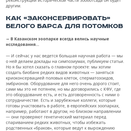
реконструкции исторической части зооботсада он будет
другим.
КАК «ЗАКОНСЕРВИРОВАТЬ»
БЕЛОГО БАРСА ДЛЯ ПОТОМКОВ
— В Казанском зоопарке всегда велись научные
исследования…
— И сейчас у нас ведется большая научная работа — мы
о ней делаем доклады на симпозиумах, публикуем статьи.
Но я бы хотел сказать о главном проекте: мы хотим
создать биобанк редких видов животных — заняться
криоконсервацией половых клеток, сперматозоидов,
эмбрионов. Оборудование для него очень дорого стоит,
сами мы это не потянем, но мы договорились с КФУ, где
это оборудование есть, и есть договоренность с ними о
сотрудничестве. Есть и зарубежные коллеги, которые
готовы участвовать в работе, в европейских зоопарках,
например, работают в другом, но близком направлении
— они проверяют генетический материал перед
спариванием редких животных, чтобы избежать
родственных «браков», которые ведут к вырождению