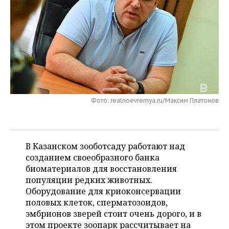
НЕФТЕХИМИЯ
РОЗНИЧНАЯ ТОРГОВЛЯ
НОВОСТИ ТЕХНОЛОГИЙ
МЕРОПРИЯТИЯ
НЕФТЬ
ТРАНСПОРТ
IT
НОВОСТИ МЕРОПРИЯТИЙ
СПОРТ
ОПК
УСЛУГИ
МЕДИА
ВЫЕЗДНАЯ РЕДАКЦИЯ
НОВОСТИ СПОРТА
ОБЩЕСТВО
ЭНЕРГЕТИКА
ТЕЛЕКОММУНИКАЦИИ
БИЗНЕС-БРАНЧИ
ФУТБОЛ
НОВОСТИ ОБЩЕСТВА
ФОТОГАЛЕРЕЯ
Фото: realnoevremya.ru/Максим Платонов
ONLINE-КОНФЕРЕНЦИИ
ХОККЕЙ
ВЛАСТЬ
СЮЖЕТЫ
ОТКРЫТАЯ ЛЕКЦИЯ
БАСКЕТБОЛ
ИНФРАСТРУКТУРА
СПРАВОЧНИК
В Казанском зооботсаду работают над
созданием своеобразного банка
ВОЛЕЙБОЛ
ИСТОРИЯ
СПИСОК ПЕРСОН
ПОЛНАЯ ВЕРСИЯ
биоматериалов для восстановления
популяции редких животных.
КИБЕРСПОРТ
КУЛЬТУРА
СПИСОК КОМПАНИЙ
Оборудование для криоконсервации
половых клеток, сперматозоидов,
ФИГУРНОЕ КАТАНИЕ
МЕДИЦИНА
эмбрионов зверей стоит очень дорого, и в
этом проекте зоопарк рассчитывает на