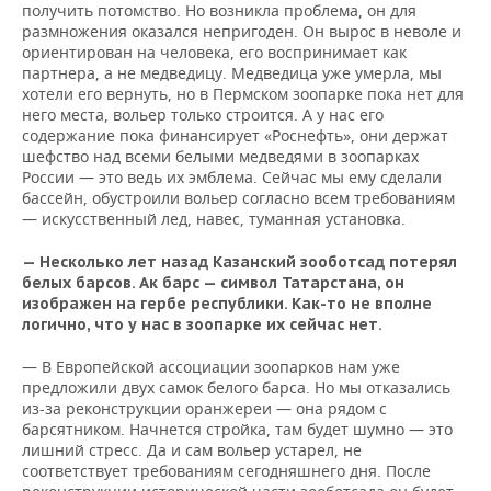
получить потомство. Но возникла проблема, он для
размножения оказался непригоден. Он вырос в неволе и
ориентирован на человека, его воспринимает как
партнера, а не медведицу. Медведица уже умерла, мы
хотели его вернуть, но в Пермском зоопарке пока нет для
него места, вольер только строится. А у нас его
содержание пока финансирует «Роснефть», они держат
шефство над всеми белыми медведями в зоопарках
России — это ведь их эмблема. Сейчас мы ему сделали
бассейн, обустроили вольер согласно всем требованиям
— искусственный лед, навес, туманная установка.
— Несколько лет назад Казанский зооботсад потерял
белых барсов. Ак барс — символ Татарстана, он
изображен на гербе республики. Как-то не вполне
логично, что у нас в зоопарке их сейчас нет.
— В Европейской ассоциации зоопарков нам уже
предложили двух самок белого барса. Но мы отказались
из-за реконструкции оранжереи — она рядом с
барсятником. Начнется стройка, там будет шумно — это
лишний стресс. Да и сам вольер устарел, не
соответствует требованиям сегодняшнего дня. После