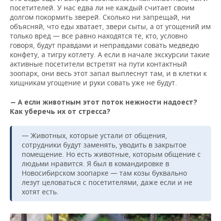
посетителей. У нас едва ли не каждый считает своим
долгом покормить зверей. Сколько ни запрещай, ни
объясняй, что еды хватает, звери сыты, а от угощений им
только вред — все равно находятся те, кто, условно
говоря, будут правдами и неправдами совать медведю
конфету, а тигру котлету. А если в начале экскурсии такие
активные посетители встретят на пути контактный
зоопарк, они весь этот запал выплеснут там, и в клетки к
хищникам угощение и руки совать уже не будут.
— А если животным этот поток нежности надоест?
Как уберечь их от стресса?
— Животных, которые устали от общения,
сотрудники будут заменять, уводить в закрытое
помещение. Но есть животные, которым общение с
людьми нравится. Я был в командировке в
Новосибирском зоопарке — там козы буквально
лезут целоваться с посетителями, даже если и не
хотят есть.