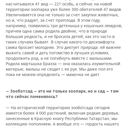
насчитывался 41 вид — 221 особь, а сейчас на новой
территории зоопарка уже более 300 обитателей 47 видов.
Увеличивается она не только за счет закупки животных,
но и, что радует, за счет приплода. В этом году,
например, появились три детеныша у кошачьих лемуров,
причем одна самка родила двойню, что в природе
большая редкость, и не бросила детей, как это часто в
таких случаях бывает. В случае какого-то дискомфорта
самка бросает молодняк. Это диктует природа: ей важнее
выжить самой и дать потомство в лучших условиях,
продолжить род, а не погибнуть вместе с малышами.
Родила мартышка Бразза — она оказалась изумительной
матерью, малыш не сходит с ее рук. Мы даже пол его
пока не можем определить — мамочка не дает.
— Зооботсад — это не только зоопарк, но и сад — там
что сейчас поменялось?
— На исторической территории зооботсада сегодня
имеется более 4 000 растений, включая редкие деревья,
занесенные в Красную книгу Республики Татарстан, мы
коллекцию пополняем. А вообще это — гордость нашего