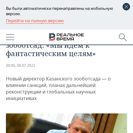
Вы были автоматически перенаправлены на мобильную
версию.
Перейти на полную версию
РЕГИОНЫ
ОБЩЕСТВО
Сергей Павлов, Казанский
БАШКОРТОСТАН
НОВОСТИ
зооботсад: «Мы идем к
ТАТАРСТАН
АНАЛИТИКА
фантастическим целям»
УДМУРТИЯ
НОВОСТИ АНАЛИТИКИ
ЭКОНОМИКА
00:00, 08.07.2022
ДЕКЛАРАЦИИ О ДОХОДАХ
НОВОСТИ ЭКОНОМИКИ
ПРОМЫШЛЕННОСТЬ
Новый директор Казанского зооботсада — о
влиянии санкций, планах дальнейшей
КОРОЛИ ГОСЗАКАЗА ПФО
ФИНАНСЫ
НОВОСТИ
НЕДВИЖИМОСТЬ
реконструкции и глобальных научных
ПРОМЫШЛЕННОСТИ
инициативах
ВУЗЫ ТАТАРСТАНА
БАНКИ
НОВОСТИ НЕДВИЖИМОСТИ
АВТО
АГРОПРОМ
КОМУ ПРИНАДЛЕЖАТ
БЮДЖЕТ
НОВОСТИ АВТО
БИЗНЕС
ТОРГОВЫЕ ЦЕНТРЫ
МАШИНОСТРОЕНИЕ
ТАТАРСТАНА
ИНВЕСТИЦИИ
НОВОСТИ БИЗНЕСА
ТЕХНОЛОГИИ