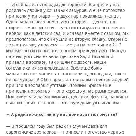
— И сейчас есть поводы для гордости. В апреле у нас
родилась двойня у кошачьих лемуров. А еще потомство
принесли утки огари — у двух пар появились птенцы.
Одна пара вывела шесть утят, вторая — девять, но
вторая — многодетная — утка их скинула на попечение
первой, как в детский сад, и исчезла вместе с самцом. Мы
предполагаем, что они ушли на вторую кладку. Огари не
делают кладку у водоема — всегда на расстоянии 2—3
километров и на высоте, а потом приводят утят. Первую
партию утят они вывели где-то на Хади Такташа и
привели в зоопарк. Так и шли по дороге, наши
сотрудники их сопровождали. Зрелище было
умилительное: машины остановились, все ждали, никто
не возмущался! Обе пары с интервалом в несколько дней
пришли в зоопарк с утятами. Доманы Брюса еще
принесли потомство — они хорошо у нас размножаются.
Нильские гуси размножились, цесарки, фазаны, павлины
вывели троих птенцов — это заурядные уже явления.
— А редкие животные у вас приносят потомство?
— В прошлом году был редкий случай даже для
европейских зоопарков — принесли потомство черные