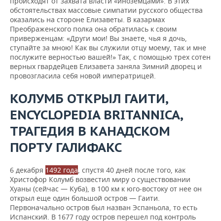
происходят от захвата власти «иноземцами». В этих
обстоятельствах массовые симпатии русского общества
оказались на стороне Елизаветы. В казармах
Преображенского полка она обратилась к своим
приверженцам: «Други мои! Вы знаете, чья я дочь,
ступайте за мною! Как вы служили отцу моему, так и мне
послужите верностью вашей!» Так, с помощью трех сотен
верных гвардейцев Елизавета заняла Зимний дворец и
провозгласила себя новой императрицей.
КОЛУМБ ОТКРЫЛ ГАИТИ,
ENCYCLOPEDIA BRITANNICA,
ТРАГЕДИЯ В КАНАДСКОМ
ПОРТУ ГАЛИФАКС
6 декабря
1492 года
, спустя 40 дней после того, как
Христофор Колумб возвестил миру о существовании
Хуаны (сейчас — Куба), в 100 км к юго-востоку от нее он
открыл еще один большой остров — Гаити.
Первоначально остров был назван Эспаньола, то есть
Испанский. В 1677 году остров перешел под контроль