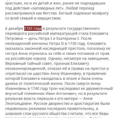
крестьян, но и их детей и жен, ранее не подпадавших
под действие «заповедных лет». Любой переход
рассматривался как бегство. Беглый подлежал возврату
со всей семьей и имуществом.
6 декабря
1741 года
в результате государственного
переворота российской императрицей стала Елизавета
Петровна — дочь Петра I и Екатерины I. После
неожиданной кончины Петра II в 1730 году, Елизавета
оказалась законной наследницей престола, поскольку ее
сестра Анна отреклась за себя и своих потомков от прав
на российскую корону. Однако, несмотря на завещание,
Верховный тайный совет, признав Елизавету
незаконнорожденной, отказал ей в правах на престол и
«пригласил на царство» Анну Иоанновну, в правление
которой Елизавета находилась в опале и была очень
далека от политической жизни. После смерти Анны
Иоанновны в 1740 году трон наследовал ее двухмесячный
внучатый племянник Иван Антонович, но в результате
реальная власть перешла к его матери — Анне
Леопольдовне. Русское дворянство и аристократия были
недовольны режимом последних правительниц, а
широкие слои русского общества считали, что все беды