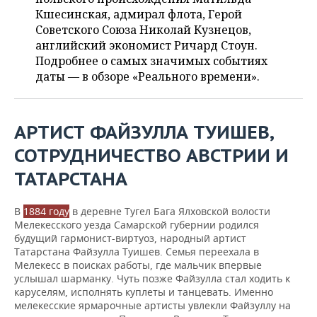
ВОДНЫЕ ВИДЫ СПОРТА
ОБРАЗОВАНИЕ
Кшесинская, адмирал флота, Герой
Советского Союза Николай Кузнецов,
ХОККЕЙ С МЯЧОМ
ПРОИСШЕСТВИЯ
английский экономист Ричард Стоун.
Подробнее о самых значимых событиях
даты — в обзоре «Реального времени».
АРТИСТ ФАЙЗУЛЛА ТУИШЕВ,
СОТРУДНИЧЕСТВО АВСТРИИ И
ТАТАРСТАНА
В
1884 году
в деревне Тугел Бага Ялховской волости
Мелекесского уезда Самарской губернии родился
будущий гармонист-виртуоз, народный артист
Татарстана Файзулла Туишев. Семья переехала в
Мелекесс в поисках работы, где мальчик впервые
услышал шарманку. Чуть позже Файзулла стал ходить к
каруселям, исполнять куплеты и танцевать. Именно
мелекесские ярмарочные артисты увлекли Файзуллу на