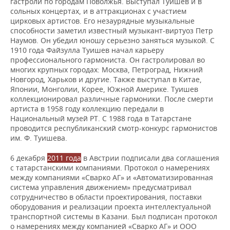
гастроли по городам Поволжья. Выступал Туишев и в
сольных концертах, и в аттракционах с участием
цирковых артистов. Его незаурядные музыкальные
способности заметил известный музыкант-виртуоз Петр
Наумов. Он убедил юношу серьезно заняться музыкой. С
1910 года Файзулла Туишев начал карьеру
профессионального гармониста. Он гастролировал во
многих крупных городах: Москва, Петроград, Нижний
Новгород, Харьков и другие. Также выступал в Китае,
Японии, Монголии, Корее, Южной Америке. Туишев
коллекционировал различные гармоники. После смерти
артиста в 1958 году коллекцию передали в
Национальный музей РТ. С 1988 года в Татарстане
проводится республиканский смотр-конкурс гармонистов
им. Ф. Туишева.
6 декабря
2011 года
в Австрии подписали два соглашения
с татарстанскими компаниями. Протокол о намерениях
между компаниями «Сварко АГ» и «Автоматизированная
система управления движением» предусматривал
сотрудничество в области проектирования, поставки
оборудования и реализации проекта интеллектуальной
транспортной системы в Казани. Был подписан протокол
о намерениях между компанией «Сварко АГ» и ООО