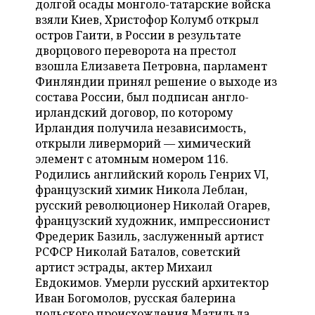
долгой осады монголо-татарские войска
НЕФТЕХИМИЯ
взяли Киев, Христофор Колумб открыл
РОЗНИЧНАЯ ТОРГОВЛЯ
НОВОСТИ ТЕХНОЛОГИЙ
МЕРОПРИЯТИЯ
остров Гаити, в России в результате
НЕФТЬ
дворцового переворота на престол
ТРАНСПОРТ
IT
НОВОСТИ МЕРОПРИЯТИЙ
СПОРТ
взошла Елизавета Петровна, парламент
ОПК
Финляндии принял решение о выходе из
УСЛУГИ
МЕДИА
ВЫЕЗДНАЯ РЕДАКЦИЯ
НОВОСТИ СПОРТА
ОБЩЕСТВО
состава России, был подписан англо-
ЭНЕРГЕТИКА
ирландский договор, по которому
ТЕЛЕКОММУНИКАЦИИ
БИЗНЕС-БРАНЧИ
ФУТБОЛ
НОВОСТИ ОБЩЕСТВА
ФОТОГАЛЕРЕЯ
Ирландия получила независимость,
открыли ливерморий — химический
ONLINE-КОНФЕРЕНЦИИ
ХОККЕЙ
ВЛАСТЬ
СЮЖЕТЫ
элемент с атомным номером 116.
Родились английский король Генрих VI,
ОТКРЫТАЯ ЛЕКЦИЯ
БАСКЕТБОЛ
ИНФРАСТРУКТУРА
СПРАВОЧНИК
французский химик Никола Леблан,
русский революционер Николай Огарев,
ВОЛЕЙБОЛ
ИСТОРИЯ
СПИСОК ПЕРСОН
французский художник, импрессионист
ПОЛНАЯ ВЕРСИЯ
Фредерик Базиль, заслуженный артист
РСФСР Николай Баталов, советский
КИБЕРСПОРТ
КУЛЬТУРА
СПИСОК КОМПАНИЙ
артист эстрады, актер Михаил
Евдокимов. Умерли русский архитектор
ФИГУРНОЕ КАТАНИЕ
МЕДИЦИНА
Иван Богомолов, русская балерина
польского происхождения Матильда