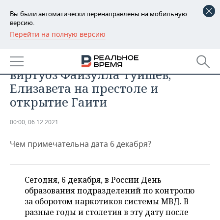
Вы были автоматически перенаправлены на мобильную
версию.
Перейти на полную версию
РЕГИОНЫ
ОБЩЕСТВО
День в истории: гармонист-
БАШКОРТОСТАН
НОВОСТИ
виртуоз Файзулла Туишев,
ТАТАРСТАН
АНАЛИТИКА
Елизавета на престоле и
открытие Гаити
УДМУРТИЯ
НОВОСТИ АНАЛИТИКИ
ЭКОНОМИКА
00:00, 06.12.2021
ДЕКЛАРАЦИИ О ДОХОДАХ
НОВОСТИ ЭКОНОМИКИ
ПРОМЫШЛЕННОСТЬ
Чем примечательна дата 6 декабря?
КОРОЛИ ГОСЗАКАЗА ПФО
ФИНАНСЫ
НОВОСТИ
НЕДВИЖИМОСТЬ
ПРОМЫШЛЕННОСТИ
ВУЗЫ ТАТАРСТАНА
БАНКИ
НОВОСТИ НЕДВИЖИМОСТИ
АВТО
АГРОПРОМ
Сегодня, 6 декабря, в России День
образования подразделений по контролю
КОМУ ПРИНАДЛЕЖАТ
БЮДЖЕТ
НОВОСТИ АВТО
БИЗНЕС
ТОРГОВЫЕ ЦЕНТРЫ
МАШИНОСТРОЕНИЕ
за оборотом наркотиков системы МВД. В
ТАТАРСТАНА
разные годы и столетия в эту дату после
ИНВЕСТИЦИИ
НОВОСТИ БИЗНЕСА
ТЕХНОЛОГИИ