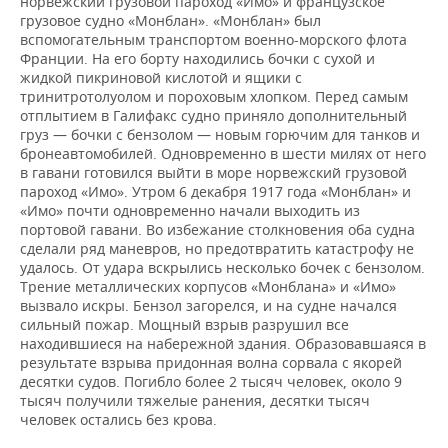
норвежский грузовой пароход «Имо» и французское
грузовое судно «Монблан». «Монблан» был
вспомогательным транспортом военно-морского флота
Франции. На его борту находились бочки с сухой и
жидкой пикриновой кислотой и ящики с
тринитротолуолом и пороховым хлопком. Перед самым
отплытием в Галифакс судно приняло дополнительный
груз — бочки с бензолом — новым горючим для танков и
бронеавтомобилей. Одновременно в шести милях от него
в гавани готовился выйти в море норвежский грузовой
пароход «Имо». Утром 6 декабря 1917 года «Монблан» и
«Имо» почти одновременно начали выходить из
портовой гавани. Во избежание столкновения оба судна
сделали ряд маневров, но предотвратить катастрофу не
удалось. От удара вскрылись несколько бочек с бензолом.
Трение металлических корпусов «Монблана» и «Имо»
вызвало искры. Бензол загорелся, и на судне начался
сильный пожар. Мощный взрыв разрушил все
находившиеся на набережной здания. Образовавшаяся в
результате взрыва придонная волна сорвала с якорей
десятки судов. Погибло более 2 тысяч человек, около 9
тысяч получили тяжелые ранения, десятки тысяч
человек остались без крова.