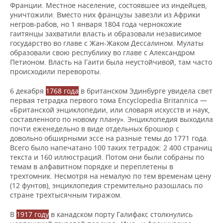
Франции. Местное население, состоявшее из индейцев,
уничтожили. Вместо них французы завезли из Африки
негров-рабов, но 1 января 1804 года чернокожие
гаитянцы захватили власть и образовали независимое
государство во главе с Жан-Жаком Дессалином. Мулаты
образовали свою республику во главе с Александром
Петионом. Власть на Гаити была неустойчивой, там часто
происходили перевороты.
6 декабря
1768 года
в британском Эдинбурге увидела свет
первая тетрадка первого тома Encyclopedia Britannica —
«Британской энциклопедии, или словаря искусств и наук,
составленного по новому плану». Энциклопедия выходила
почти еженедельно в виде отдельных брошюр с
довольно обширными эссе на разные темы до 1771 года.
Всего было напечатано 100 таких тетрадок: 2 400 страниц
текста и 160 иллюстраций. Потом они были собраны по
темам в алфавитном порядке и переплетены в
трехтомник. Несмотря на немалую по тем временам цену
(12 фунтов), энциклопедия стремительно разошлась по
стране трехтысячным тиражом.
В
1917 году
в канадском порту Галифакс столкнулись