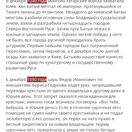
В декабре
1240 года
монголо-татарские войска захватили
Киев. Хан Батый мечтал об империи, протянувшейся от
Тихого океана до Атлантики. Незадолго до киевской битвы
монголы разбили основные силы Владимиро-Суздальской
земли, взяли и разграбили четырнадцать городов
Северо-Восточной Руси. Затем путь Батыя лежал в
южные и западные земли. Однако легкой победы у него
не было, все города русичей приходилось брать
штурмом. Первым павшим городом был пограничный
Переславль, затем Чернигов, а 6 декабря после долгой
осады Хан захватил и Киев. Батыево нашествие нанесло
страшный удар по культурному и государственному
развитию Руси.
6 декабря
1590 года
царь Федор Иоаннович по
инициативе Бориса Годунова издал указ, запрещавший
переходы крестьян от одного владельца к другому даже в
Юрьев день. Этот запрет оказался неожиданным для
крестьян, именно тогда возникла поговорка: «Вот тебе,
бабушка, и Юрьев день!» Если в течение «урочных лет»
помещик не сумел найти своего крестьянина и не подал
челобитную о его розыске, он терял на него право и
беглый закреплялся за новым владельцем. Норма
«урочных лет» прикрепила к земле не только беглых