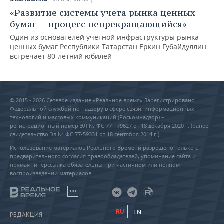
«Развитие системы учета рынка ценных
бумаг — процесс непрекращающийся»
Один из основателей учетной инфраструктуры рынка
ценных бумаг Республики Татарстан Еркин Губайдуллин
встречает 80-летний юбилей
© 2015 - 2026 Сетевое издание «Реальное время» Зарегистрировано
Федеральной службой по надзору в сфере связи, информационных
технологий и массовых коммуникаций (Роскомнадзор) –
регистрационный номер ЭЛ № ФС 77 - 79627 от 18 декабря 2020 г. (ранее
свидетельство Эл № ФС 77-59331 от 18 сентября 2014 г.)
Использование материалов Реального Времени разрешено только с
предварительного согласия правообладателей, упоминание сайта и
прямая гиперссылка обязательны при частичном или полном
воспроизведении материалов.
18+
RU
EN
РЕДАКЦИЯ