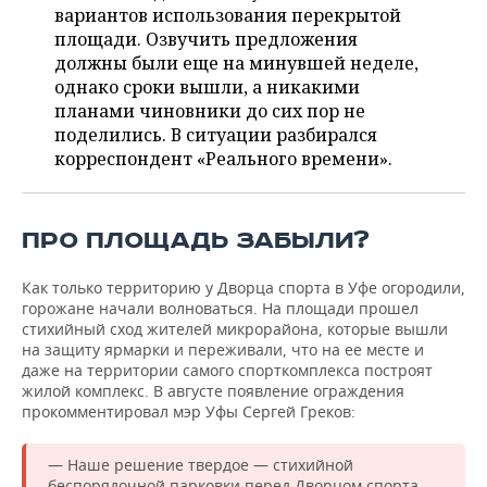
ВОДНЫЕ ВИДЫ СПОРТА
ОБРАЗОВАНИЕ
вариантов использования перекрытой
площади. Озвучить предложения
ХОККЕЙ С МЯЧОМ
ПРОИСШЕСТВИЯ
должны были еще на минувшей неделе,
однако сроки вышли, а никакими
планами чиновники до сих пор не
поделились. В ситуации разбирался
корреспондент «Реального времени».
ПРО ПЛОЩАДЬ ЗАБЫЛИ?
Как только территорию у Дворца спорта в Уфе огородили,
горожане начали волноваться. На площади прошел
стихийный сход жителей микрорайона, которые вышли
на защиту ярмарки и переживали, что на ее месте и
даже на территории самого спорткомплекса построят
жилой комплекс. В августе появление ограждения
прокомментировал мэр Уфы Сергей Греков:
— Наше решение твердое — стихийной
беспорядочной парковки перед Дворцом спорта