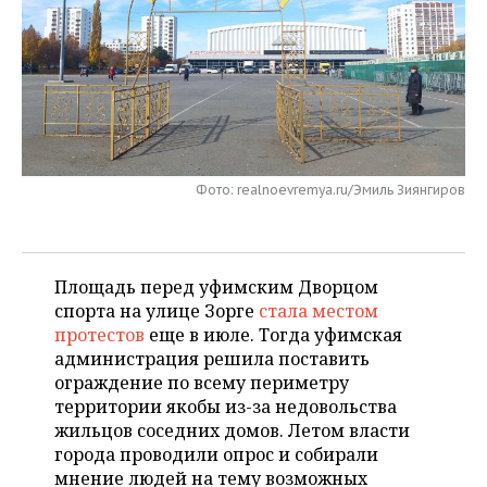
НЕФТЕХИМИЯ
РОЗНИЧНАЯ ТОРГОВЛЯ
НОВОСТИ ТЕХНОЛОГИЙ
МЕРОПРИЯТИЯ
НЕФТЬ
ТРАНСПОРТ
IT
НОВОСТИ МЕРОПРИЯТИЙ
СПОРТ
ОПК
УСЛУГИ
МЕДИА
ВЫЕЗДНАЯ РЕДАКЦИЯ
НОВОСТИ СПОРТА
ОБЩЕСТВО
ЭНЕРГЕТИКА
ТЕЛЕКОММУНИКАЦИИ
БИЗНЕС-БРАНЧИ
ФУТБОЛ
НОВОСТИ ОБЩЕСТВА
ФОТОГАЛЕРЕЯ
Фото: realnoevremya.ru/Эмиль Зиянгиров
ONLINE-КОНФЕРЕНЦИИ
ХОККЕЙ
ВЛАСТЬ
СЮЖЕТЫ
Площадь перед уфимским Дворцом
ОТКРЫТАЯ ЛЕКЦИЯ
БАСКЕТБОЛ
ИНФРАСТРУКТУРА
СПРАВОЧНИК
спорта на улице Зорге
стала местом
протестов
еще в июле. Тогда уфимская
ВОЛЕЙБОЛ
ИСТОРИЯ
СПИСОК ПЕРСОН
ПОЛНАЯ ВЕРСИЯ
администрация решила поставить
ограждение по всему периметру
КИБЕРСПОРТ
КУЛЬТУРА
СПИСОК КОМПАНИЙ
территории якобы из-за недовольства
жильцов соседних домов. Летом власти
ФИГУРНОЕ КАТАНИЕ
МЕДИЦИНА
города проводили опрос и собирали
мнение людей на тему возможных