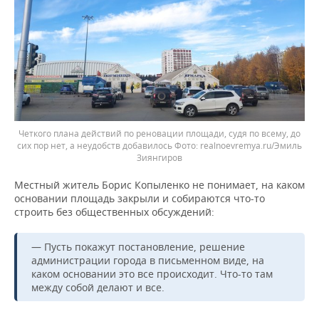
Четкого плана действий по реновации площади, судя по всему, до
сих пор нет, а неудобств добавилось
realnoevremya.ru/Эмиль
Зиянгиров
Местный житель Борис Копыленко не понимает, на каком
основании площадь закрыли и собираются что-то
строить без общественных обсуждений:
— Пусть покажут постановление, решение
администрации города в письменном виде, на
каком основании это все происходит. Что-то там
между собой делают и все.