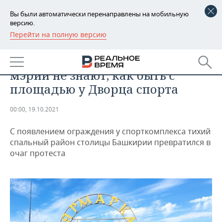
Вы были автоматически перенаправлены на мобильную
версию.
Перейти на полную версию
РЕГИОНЫ
ОБЩЕСТВО
«Хаос в головах» — в уфимской
БАШКОРТОСТАН
НОВОСТИ
мэрии не знают, как быть с
ТАТАРСТАН
АНАЛИТИКА
площадью у Дворца спорта
УДМУРТИЯ
НОВОСТИ АНАЛИТИКИ
ЭКОНОМИКА
00:00, 19.10.2021
ДЕКЛАРАЦИИ О ДОХОДАХ
НОВОСТИ ЭКОНОМИКИ
ПРОМЫШЛЕННОСТЬ
С появлением ограждения у спорткомплекса тихий
спальный район столицы Башкирии превратился в
КОРОЛИ ГОСЗАКАЗА ПФО
ФИНАНСЫ
НОВОСТИ
НЕДВИЖИМОСТЬ
очаг протеста
ПРОМЫШЛЕННОСТИ
ВУЗЫ ТАТАРСТАНА
БАНКИ
НОВОСТИ НЕДВИЖИМОСТИ
АВТО
АГРОПРОМ
КОМУ ПРИНАДЛЕЖАТ
БЮДЖЕТ
НОВОСТИ АВТО
БИЗНЕС
ТОРГОВЫЕ ЦЕНТРЫ
МАШИНОСТРОЕНИЕ
ТАТАРСТАНА
ИНВЕСТИЦИИ
НОВОСТИ БИЗНЕСА
ТЕХНОЛОГИИ