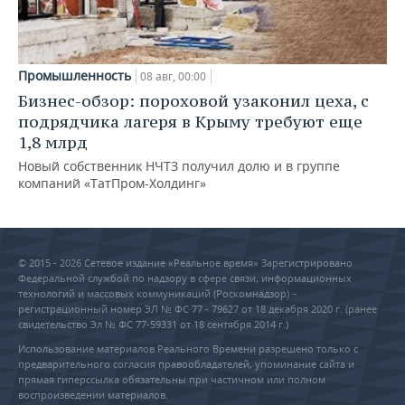
Промышленность
08 авг, 00:00
Бизнес-обзор: пороховой узаконил цеха, с
подрядчика лагеря в Крыму требуют еще
1,8 млрд
Новый собственник НЧТЗ получил долю и в группе
компаний «ТатПром-Холдинг»
© 2015 - 2026 Сетевое издание «Реальное время» Зарегистрировано
Федеральной службой по надзору в сфере связи, информационных
технологий и массовых коммуникаций (Роскомнадзор) –
регистрационный номер ЭЛ № ФС 77 - 79627 от 18 декабря 2020 г. (ранее
свидетельство Эл № ФС 77-59331 от 18 сентября 2014 г.)
Использование материалов Реального Времени разрешено только с
предварительного согласия правообладателей, упоминание сайта и
прямая гиперссылка обязательны при частичном или полном
воспроизведении материалов.