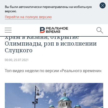
Вы были автоматически перенаправлены на мобильную
версию.
Перейти на полную версию
РЕГИОНЫ
ОБЩЕСТВО
Видео недели: возрожденный
БАШКОРТОСТАН
НОВОСТИ
храм в Казани, открытие
ТАТАРСТАН
АНАЛИТИКА
Олимпиады, рэп в исполнении
Слуцкого
УДМУРТИЯ
НОВОСТИ АНАЛИТИКИ
ЭКОНОМИКА
00:00, 25.07.2021
ДЕКЛАРАЦИИ О ДОХОДАХ
НОВОСТИ ЭКОНОМИКИ
ПРОМЫШЛЕННОСТЬ
Топ-видео недели по версии «Реального времени»
КОРОЛИ ГОСЗАКАЗА ПФО
ФИНАНСЫ
НОВОСТИ
НЕДВИЖИМОСТЬ
ПРОМЫШЛЕННОСТИ
ВУЗЫ ТАТАРСТАНА
БАНКИ
НОВОСТИ НЕДВИЖИМОСТИ
АВТО
АГРОПРОМ
КОМУ ПРИНАДЛЕЖАТ
БЮДЖЕТ
НОВОСТИ АВТО
БИЗНЕС
ТОРГОВЫЕ ЦЕНТРЫ
МАШИНОСТРОЕНИЕ
ТАТАРСТАНА
ИНВЕСТИЦИИ
НОВОСТИ БИЗНЕСА
ТЕХНОЛОГИИ