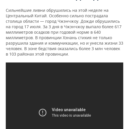
Сильнейшие ливни обрушились на этой неделе на
Центральный Китай. Особенно сильно пострадала
столица области — город Чжэнчжоу. Дожди обрушились
на город 17 июля. За 3 дня в Чжэнчжоу выпало более 617
миллиметров осадков при годовой норме в 640
миллиметров. В провинции Хэнань стихия не только
разрушила здания и коммуникации, но и унесла жизни 33
человек. В зоне бедствия оказались более 3 млн человек
в 103 районах этой провинции.