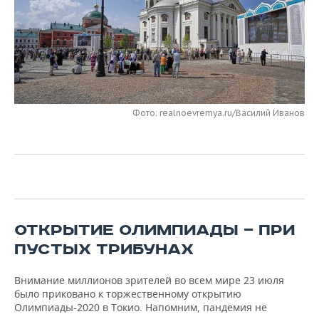
НЕФТЕХИМИЯ
РОЗНИЧНАЯ ТОРГОВЛЯ
НОВОСТИ ТЕХНОЛОГИЙ
МЕРОПРИЯТИЯ
НЕФТЬ
ТРАНСПОРТ
IT
НОВОСТИ МЕРОПРИЯТИЙ
СПОРТ
ОПК
УСЛУГИ
МЕДИА
ВЫЕЗДНАЯ РЕДАКЦИЯ
НОВОСТИ СПОРТА
ОБЩЕСТВО
ЭНЕРГЕТИКА
Фото: realnoevremya.ru/Василий Иванов
ТЕЛЕКОММУНИКАЦИИ
БИЗНЕС-БРАНЧИ
ФУТБОЛ
НОВОСТИ ОБЩЕСТВА
ФОТОГАЛЕРЕЯ
ONLINE-КОНФЕРЕНЦИИ
ХОККЕЙ
ВЛАСТЬ
СЮЖЕТЫ
ОТКРЫТАЯ ЛЕКЦИЯ
БАСКЕТБОЛ
ИНФРАСТРУКТУРА
СПРАВОЧНИК
ВОЛЕЙБОЛ
ИСТОРИЯ
СПИСОК ПЕРСОН
ПОЛНАЯ ВЕРСИЯ
ОТКРЫТИЕ ОЛИМПИАДЫ — ПРИ
ПУСТЫХ ТРИБУНАХ
КИБЕРСПОРТ
КУЛЬТУРА
СПИСОК КОМПАНИЙ
Внимание миллионов зрителей во всем мире 23 июля
ФИГУРНОЕ КАТАНИЕ
МЕДИЦИНА
было приковано к торжественному открытию
Олимпиады-2020 в Токио. Напомним, пандемия не