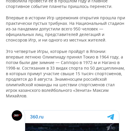
ВОДНЫЕ ВИДЫ СПОРТА
ОБРАЗОВАНИЕ
позволила провести ее в прошлом году и главное
спортивное событие планеты пришлось перенести.
ХОККЕЙ С МЯЧОМ
ПРОИСШЕСТВИЯ
Впервые в истории Игр церемония открытия прошла при
практически пустых трибунах. На Национальный стадион
из-за пандемии допустили всего 950 человек —
официальных лиц, представителей делегаций и
спонсоров Игр, и ни одного из местных жителей.
Это четвертые Игры, которые пройдут в Японии:
впервые летнюю Олимпиаду принял Токио в 1964 году, а
потом были две зимние — Саппоро в 1972-м и Нагано в
1998-м. Состязания в 33 видах спорта по 50 дисциплинам,
в которых примут участие свыше 15 тысяч спортсменов,
продлятся до 8 августа. Знаменосцем российской
олимпийской команды на шествии спортсменов стал
игрок казанского волейбольного «Зенита» Максим
Михайлов.