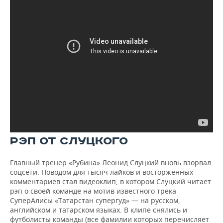
РЭП ОТ СЛУЦКОГО
Главный тренер «Рубина» Леонид Слуцкий вновь взорвал
соцсети. Поводом для тысяч лайков и восторженных
комментариев стал видеоклип, в котором Слуцкий читает
рэп о своей команде на мотив известного трека
СуперАлисы «Татарстан супергуд» — на русском,
английском и татарском языках. В клипе снялись и
футболисты команды (все фамилии которых перечисляет