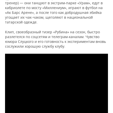
тренер) — они танцуют в экстрим-парке «Урам», едут в
кабриолете по мосту «Миллениум», играют в футбол на
«Ак Барс Арене», а после того как добродушная эбийка
угощает их чак-чаком, щеголяют в национальной
татарской одежде.
Клип, своеобразный тизер «Рубина» на сезон, быстро
разлетелся по соцсетям и телеграм-каналам. Чувство
юмора Слуцкого и его готовность к экспериментам вновь
сослужили хорошую службу клубу.