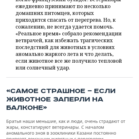
ВОДНЫЕ ВИДЫ СПОРТА
ОБРАЗОВАНИЕ
ежедневно принимают по несколько
домашних питомцев, которых
ХОККЕЙ С МЯЧОМ
ПРОИСШЕСТВИЯ
приходится спасать от перегрева. Но, к
сожалению, не всегда удается помочь.
«Реальное время» собрало рекомендации
ветврачей, как избежать трагических
последствий для животных в условиях
аномально жаркого лета и что делать,
если животное все же получило тепловой
или солнечный удар.
«САМОЕ СТРАШНОЕ — ЕСЛИ
ЖИВОТНОЕ ЗАПЕРЛИ НА
БАЛКОНЕ»
Братья наши меньшие, как и люди, очень страдают от
жары, констатируют ветеринары. С началом
аномального зноя в зооклиники Казани постоянно
привозят домашних животных с перегревом.