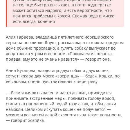
на солнце быстро высыхает, а вот в подшерстке
может остаться надолго, и есть вероятность, что
начнутся проблемы с кожей. Свежая вода в миске
есть всегда, конечно.
Алия Гараева, владелица пятилетнего йоркширского
терьера по кличке Януш, рассказала, что в их загородном
доме обычно прохладно, а гулять собаку выпускает во
двор только утром и вечером. «Поливаем из шланга,
правда, ему это не очень нравится» — говорит она.
Анна Бугацова, владелица двух собак и двух кошек,
сетует: «жара для моего «зверинца» — беда». Кошки, по
ее словам, очень чувствительны к перегреву.
— Если язычок вывален и часто дышит, приходится
принимать экстренные меры: поливать голову водой,
ставить в наполненный водой тазик, так, чтобы лапки
намокли. Целиком искупать кошек не получается —
можно и когтистой лапой схлопотать за такие вольности,
— говорит хозяйка.