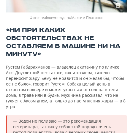
realnoevremya.ru/Максим Платонов
«НИ ПРИ КАКИХ
ОБСТОЯТЕЛЬСТВАХ НЕ
ОСТАВЛЯЕМ В МАШИНЕ НИ НА
МИНУТУ»
Рустем Габдрахманов — владелец акита-ину по кличке
Акс. Двухлетний пес так же, как и хозяева, тяжело
переносит жару: «ему не нравится и он желал бы, чтобы
ее не было», говорит Рустем. Собака целый день в
открытом вольере и может укрыться от солнца в тени
дома, в траве или в будке. Мужчина рассказал, что не
гуляет с Аксом днем, а только до наступления жары — в 8
утра:
— Водой не поливаю — это рекомендация
ветеринара, так как у собак этой породы очень
густой подшерсток, вода с верхних слоев шерсти