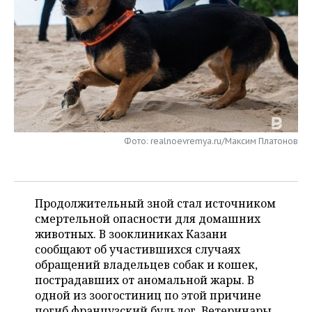
НЕФТЕХИМИЯ
РОЗНИЧНАЯ ТОРГОВЛЯ
НОВОСТИ ТЕХНОЛОГИЙ
МЕРОПРИЯТИЯ
НЕФТЬ
ТРАНСПОРТ
IT
НОВОСТИ МЕРОПРИЯТИЙ
СПОРТ
ОПК
УСЛУГИ
МЕДИА
ВЫЕЗДНАЯ РЕДАКЦИЯ
НОВОСТИ СПОРТА
ОБЩЕСТВО
ЭНЕРГЕТИКА
ТЕЛЕКОММУНИКАЦИИ
БИЗНЕС-БРАНЧИ
ФУТБОЛ
НОВОСТИ ОБЩЕСТВА
ФОТОГАЛЕРЕЯ
Фото: realnoevremya.ru/Максим Платонов
ONLINE-КОНФЕРЕНЦИИ
ХОККЕЙ
ВЛАСТЬ
СЮЖЕТЫ
ОТКРЫТАЯ ЛЕКЦИЯ
БАСКЕТБОЛ
ИНФРАСТРУКТУРА
СПРАВОЧНИК
Продолжительный зной стал источником
ВОЛЕЙБОЛ
ИСТОРИЯ
СПИСОК ПЕРСОН
смертельной опасности для домашних
ПОЛНАЯ ВЕРСИЯ
животных. В зооклиниках Казани
сообщают об участившихся случаях
КИБЕРСПОРТ
КУЛЬТУРА
СПИСОК КОМПАНИЙ
обращений владельцев собак и кошек,
пострадавших от аномальной жары. В
ФИГУРНОЕ КАТАНИЕ
МЕДИЦИНА
одной из зоогостиниц по этой причине
погиб французский бульдог. Ветеринары