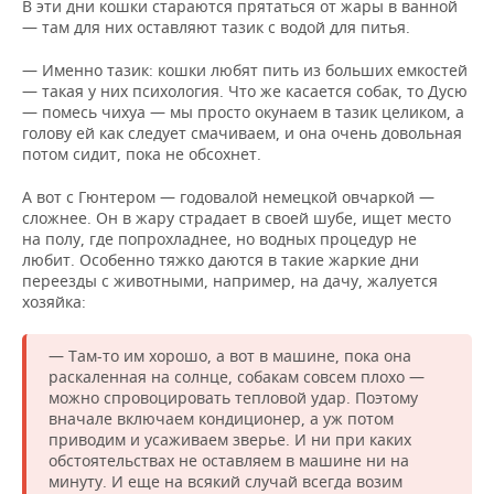
В эти дни кошки стараются прятаться от жары в ванной
— там для них оставляют тазик с водой для питья.
— Именно тазик: кошки любят пить из больших емкостей
— такая у них психология. Что же касается собак, то Дусю
— помесь чихуа — мы просто окунаем в тазик целиком, а
голову ей как следует смачиваем, и она очень довольная
потом сидит, пока не обсохнет.
А вот с Гюнтером — годовалой немецкой овчаркой —
сложнее. Он в жару страдает в своей шубе, ищет место
на полу, где попрохладнее, но водных процедур не
любит. Особенно тяжко даются в такие жаркие дни
переезды с животными, например, на дачу, жалуется
хозяйка:
— Там-то им хорошо, а вот в машине, пока она
раскаленная на солнце, собакам совсем плохо —
можно спровоцировать тепловой удар. Поэтому
вначале включаем кондиционер, а уж потом
приводим и усаживаем зверье. И ни при каких
обстоятельствах не оставляем в машине ни на
минуту. И еще на всякий случай всегда возим