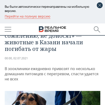
Вы были автоматически перенаправлены на мобильную
версию.
Перейти на полную версию
РЕГИОНЫ
ОБЩЕСТВО
«Собак маленьких пород, к
БАШКОРТОСТАН
НОВОСТИ
сожалению, не доносят» —
ТАТАРСТАН
АНАЛИТИКА
животные в Казани начали
погибать от жары
УДМУРТИЯ
НОВОСТИ АНАЛИТИКИ
ЭКОНОМИКА
00:00, 02.07.2021
ДЕКЛАРАЦИИ О ДОХОДАХ
НОВОСТИ ЭКОНОМИКИ
ПРОМЫШЛЕННОСТЬ
В зооклиники ежедневно привозят по несколько
КОРОЛИ ГОСЗАКАЗА ПФО
ФИНАНСЫ
НОВОСТИ
НЕДВИЖИМОСТЬ
домашних питомцев с перегревом, спасти удается
ПРОМЫШЛЕННОСТИ
не всех
ВУЗЫ ТАТАРСТАНА
БАНКИ
НОВОСТИ НЕДВИЖИМОСТИ
АВТО
АГРОПРОМ
КОМУ ПРИНАДЛЕЖАТ
БЮДЖЕТ
НОВОСТИ АВТО
БИЗНЕС
ТОРГОВЫЕ ЦЕНТРЫ
МАШИНОСТРОЕНИЕ
ТАТАРСТАНА
ИНВЕСТИЦИИ
НОВОСТИ БИЗНЕСА
ТЕХНОЛОГИИ