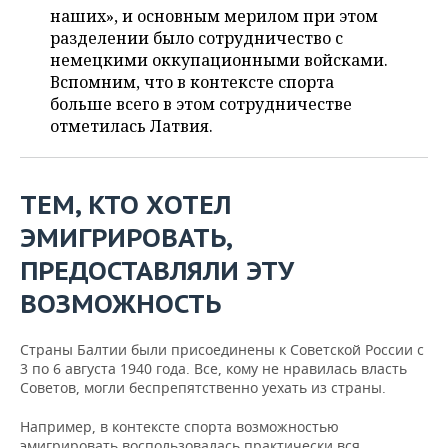
НЕФТЕХИМИЯ
наших», и основным мерилом при этом
РОЗНИЧНАЯ ТОРГОВЛЯ
НОВОСТИ ТЕХНОЛОГИЙ
разделении было сотрудничество с
МЕРОПРИЯТИЯ
НЕФТЬ
немецкими оккупационными войсками.
Вспомним, что в контексте спорта
ТРАНСПОРТ
IT
НОВОСТИ МЕРОПРИЯТИЙ
СПОРТ
ОПК
больше всего в этом сотрудничестве
отметилась Латвия.
УСЛУГИ
МЕДИА
ВЫЕЗДНАЯ РЕДАКЦИЯ
НОВОСТИ СПОРТА
ОБЩЕСТВО
ЭНЕРГЕТИКА
ТЕЛЕКОММУНИКАЦИИ
БИЗНЕС-БРАНЧИ
ФУТБОЛ
НОВОСТИ ОБЩЕСТВА
ФОТОГАЛЕРЕЯ
ТЕМ, КТО ХОТЕЛ
ONLINE-КОНФЕРЕНЦИИ
ХОККЕЙ
ВЛАСТЬ
СЮЖЕТЫ
ЭМИГРИРОВАТЬ,
ПРЕДОСТАВЛЯЛИ ЭТУ
ОТКРЫТАЯ ЛЕКЦИЯ
БАСКЕТБОЛ
ИНФРАСТРУКТУРА
СПРАВОЧНИК
ВОЗМОЖНОСТЬ
ВОЛЕЙБОЛ
ИСТОРИЯ
СПИСОК ПЕРСОН
ПОЛНАЯ ВЕРСИЯ
Страны Балтии были присоединены к Советской России с
КИБЕРСПОРТ
КУЛЬТУРА
СПИСОК КОМПАНИЙ
3 по 6 августа 1940 года. Все, кому не нравилась власть
Советов, могли беспрепятственно уехать из страны.
ФИГУРНОЕ КАТАНИЕ
МЕДИЦИНА
Например, в контексте спорта возможностью
эмигрировать воспользовалась практически вся