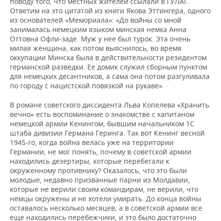
поводу того, что местных жителей ссылали в ГУЛАГ.
Ответим на это цитатой из книги Якова Эттингера, одного
из основателей «Мемориала»: «До войны со мной
занималась немецким языком минская немка Анна
Оттовна Офли-заде. Муж у нее был турок. Эта очень
милая женщина, как потом выяснилось, во время
оккупации Минска была в действительности резидентом
германской разведки. Ее домик служил сборным пунктом
для немецких десантников, а сама она потом разгуливала
по городу с нацистской повязкой на рукаве».
В романе советского диссидента Льва Копелева «Хранить
вечно» есть воспоминание о знакомстве с капитаном
немецкой армии Кенингом, бывшим начальником 1С
штаба дивизии Германа Геринга. Так вот Кенинг весной
1945-го, когда война велась уже на территории
Германии, не мог понять, почему в советской армии
находились дезертиры, которые перебегали к
окруженному противнику? Оказалось, что это были
молодые, недавно призванные парни из Молдавии,
которые не верили своим командирам, не верили, что
немцы окружены и не хотели умирать. До конца войны
оставалось несколько месяцев, а в советской армии все
еще находились перебежчики, и это было достаточно