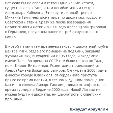
Вот если бы не евреи и гетто! Одно из них, кстати,
существовало в Риге, и там погибли мать и сестры
Александра Кобленца. Это друг и личный тренер
Михаила Таля, чемпиона мира по шахматам, гордости
Советской Латвии. Сразу же после возвращения
независимости Латвии в 1991 году Кобленц эмигрировал
в Германию, полувеком ранее истребившую всю его
семью.
В новой Латвии тем временем закрыли шахматный клуб в
центре Риги, отдав его помещение под банк, закрыли
журнал «Шах», выходивший с 1959 года, и академию
имени Таля. Во времена СССР там были не только Таль,
но и Широв, Витолиньш, Розенталис, приехавший из
Азербайджана Владимир Багиров. Он умрет в 2000 году в
финском городе Ювескюля, от сердечного приступа
прямо во время партии, в тесном и душном помещении.
Как и его коллега Айварс Гипслис, только от инфаркта во
время турнира в Берлине 2000 года. Новой Латвии не
нужны будут ни шахматы, ни шахматисты с советским
прошлым…
Джаудат Абдуллин