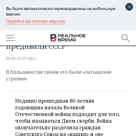
Вы были автоматически перенаправлены на мобильную
версию.
Перейти на полную версию
РЕГИОНЫ
СПОРТ
Как прибалтийские спортсмены
БАШКОРТОСТАН
НОВОСТИ
предавали СССР
ТАТАРСТАН
АНАЛИТИКА
00:00, 03.07.2021
УДМУРТИЯ
НОВОСТИ АНАЛИТИКИ
ЭКОНОМИКА
В большинстве своем это были «латышские
ДЕКЛАРАЦИИ О ДОХОДАХ
НОВОСТИ ЭКОНОМИКИ
ПРОМЫШЛЕННОСТЬ
стрелки»
КОРОЛИ ГОСЗАКАЗА ПФО
ФИНАНСЫ
НОВОСТИ
НЕДВИЖИМОСТЬ
ПРОМЫШЛЕННОСТИ
Недавно прошедшая 80-летняя
ВУЗЫ ТАТАРСТАНА
БАНКИ
НОВОСТИ НЕДВИЖИМОСТИ
АВТО
годовщина начала Великой
АГРОПРОМ
Отечественной войны подходит для того,
КОМУ ПРИНАДЛЕЖАТ
БЮДЖЕТ
НОВОСТИ АВТО
БИЗНЕС
чтобы называться Днем скорби. Война
ТОРГОВЫЕ ЦЕНТРЫ
МАШИНОСТРОЕНИЕ
окончательно разделила граждан
ТАТАРСТАНА
ИНВЕСТИЦИИ
НОВОСТИ БИЗНЕСА
ТЕХНОЛОГИИ
Советского Союза на «наших» и «не