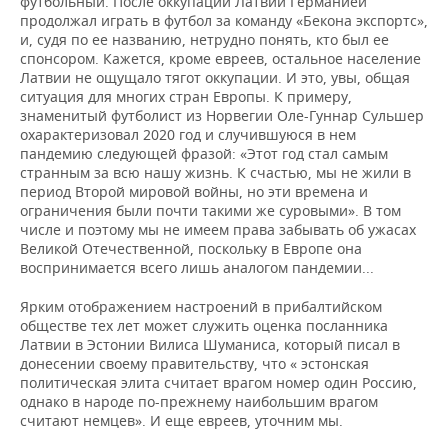
футбольный. После оккупации Латвии Германией
продолжал играть в футбол за команду «Бекона экспортс»,
и, судя по ее названию, нетрудно понять, кто был ее
спонсором. Кажется, кроме евреев, остальное население
Латвии не ощущало тягот оккупации. И это, увы, общая
ситуация для многих стран Европы. К примеру,
знаменитый футболист из Норвегии Оле-Гуннар Сульшер
охарактеризовал 2020 год и случившуюся в нем
пандемию следующей фразой: «Этот год стал самым
странным за всю нашу жизнь. К счастью, мы не жили в
период Второй мировой войны, но эти времена и
ограничения были почти такими же суровыми». В том
числе и поэтому мы не имеем права забывать об ужасах
Великой Отечественной, поскольку в Европе она
воспринимается всего лишь аналогом пандемии...
Ярким отображением настроений в прибалтийском
обществе тех лет может служить оценка посланника
Латвии в Эстонии Вилиса Шуманиса, который писал в
донесении своему правительству, что « эстонская
политическая элита считает врагом номер один Россию,
однако в народе по-прежнему наибольшим врагом
считают немцев». И еще евреев, уточним мы.