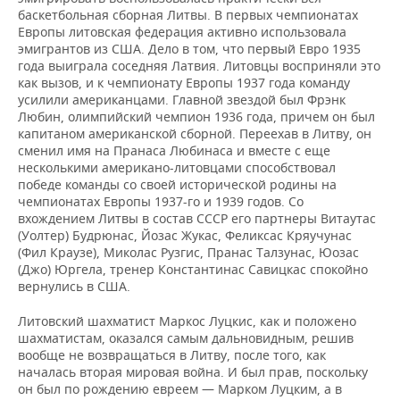
ВОДНЫЕ ВИДЫ СПОРТА
ОБРАЗОВАНИЕ
баскетбольная сборная Литвы. В первых чемпионатах
Европы литовская федерация активно использовала
ХОККЕЙ С МЯЧОМ
ПРОИСШЕСТВИЯ
эмигрантов из США. Дело в том, что первый Евро 1935
года выиграла соседняя Латвия. Литовцы восприняли это
как вызов, и к чемпионату Европы 1937 года команду
усилили американцами. Главной звездой был Фрэнк
Любин, олимпийский чемпион 1936 года, причем он был
капитаном американской сборной. Переехав в Литву, он
сменил имя на Пранаса Любинаса и вместе с еще
несколькими американо-литовцами способствовал
победе команды со своей исторической родины на
чемпионатах Европы 1937-го и 1939 годов. Со
вхождением Литвы в состав СССР его партнеры Витаутас
(Уолтер) Будрюнас, Йозас Жукас, Феликсас Кряучунас
(Фил Краузе), Миколас Рузгис, Пранас Талзунас, Юозас
(Джо) Юргела, тренер Константинас Савицкас спокойно
вернулись в США.
Литовский шахматист Маркос Луцкис, как и положено
шахматистам, оказался самым дальновидным, решив
вообще не возвращаться в Литву, после того, как
началась вторая мировая война. И был прав, поскольку
он был по рождению евреем — Марком Луцким, а в