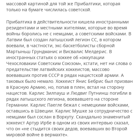
массовой картиной для той же Прибалтики, которая
только на бумаге числилась советской.
Прибалтика в действительности кишела иностранными
резидентами и местными жителями, которые во время
войны боролись не с немцами, а советскими войсками. В
Латвии был создан латышский легион СС, в котором
воевали, в частности, экс-баскетболисты сборной
Мартыньш Грундманис и Висвалис Мелдерис. В
иностранных статьях о хоккее об «оккупации
Чехословакии Советским Союзом», кстати, нет ни слова о
предательстве латвийских хоккеистов, массово
воевавших против СССР в рядах нацистской армии. А
таковых было немало. Хоккеист Янис Бебрис был призван
в Красную Армию, но, попав в плен, встал на сторону
нацистов. Карлис Зилпауш и Людвиг Путнинш погибли в
рядах латышского легиона, воевавшего на стороне
Германии. Карлис Паегле бежал с немецкими войсками,
оставшись в Швеции. Карлис Мушке за сотрудничество с
немцами был сослан в Воркуту. Скандально знаменитый
хоккеист Артур Ирбе в одном из своих интервью сказал,
что он «не стыдится своих дедов, воевавших во Второй
мировой войне в вермахте».