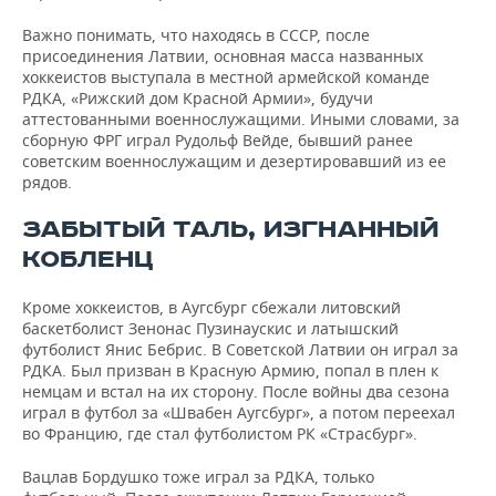
Важно понимать, что находясь в СССР, после
присоединения Латвии, основная масса названных
хоккеистов выступала в местной армейской команде
РДКА, «Рижский дом Красной Армии», будучи
аттестованными военнослужащими. Иными словами, за
сборную ФРГ играл Рудольф Вейде, бывший ранее
советским военнослужащим и дезертировавший из ее
рядов.
ЗАБЫТЫЙ ТАЛЬ, ИЗГНАННЫЙ
КОБЛЕНЦ
Кроме хоккеистов, в Аугсбург сбежали литовский
баскетболист Зенонас Пузинаускис и латышский
футболист Янис Бебрис. В Советской Латвии он играл за
РДКА. Был призван в Красную Армию, попал в плен к
немцам и встал на их сторону. После войны два сезона
играл в футбол за «Швабен Аугсбург», а потом переехал
во Францию, где стал футболистом РК «Страсбург».
Вацлав Бордушко тоже играл за РДКА, только