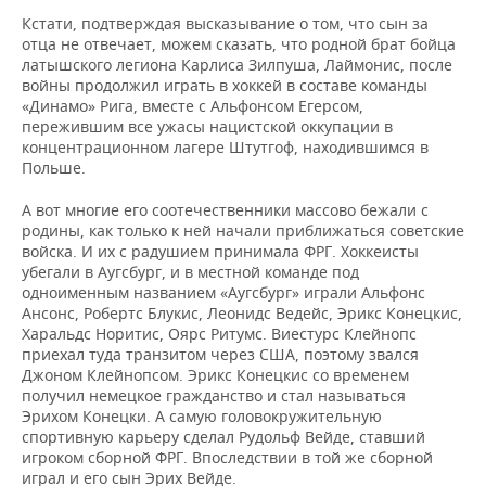
Кстати, подтверждая высказывание о том, что сын за
отца не отвечает, можем сказать, что родной брат бойца
латышского легиона Карлиса Зилпуша, Лаймонис, после
войны продолжил играть в хоккей в составе команды
«Динамо» Рига, вместе с Альфонсом Егерсом,
пережившим все ужасы нацистской оккупации в
концентрационном лагере Штутгоф, находившимся в
Польше.
А вот многие его соотечественники массово бежали с
родины, как только к ней начали приближаться советские
войска. И их с радушием принимала ФРГ. Хоккеисты
убегали в Аугсбург, и в местной команде под
одноименным названием «Аугсбург» играли Альфонс
Ансонс, Робертс Блукис, Леонидс Ведейс, Эрикс Конецкис,
Харальдс Норитис, Оярс Ритумс. Виестурс Клейнопс
приехал туда транзитом через США, поэтому звался
Джоном Клейнопсом. Эрикс Конецкис со временем
получил немецкое гражданство и стал называться
Эрихом Конецки. А самую головокружительную
спортивную карьеру сделал Рудольф Вейде, ставший
игроком сборной ФРГ. Впоследствии в той же сборной
играл и его сын Эрих Вейде.