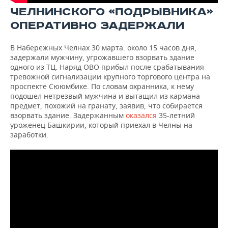
ВОДНЫЕ ВИДЫ СПОРТА
ОБРАЗОВАНИЕ
ЧЕЛНИНСКОГО «ПОДРЫВНИКА»
ОПЕРАТИВНО ЗАДЕРЖАЛИ
ХОККЕЙ С МЯЧОМ
ПРОИСШЕСТВИЯ
В Набережных Челнах 30 марта. около 15 часов дня,
задержали мужчину, угрожавшего взорвать здание
одного из ТЦ. Наряд ОВО прибыл после срабатывания
тревожной сигнализации крупного торгового центра на
проспекте Сююмбике. По словам охранника, к нему
подошел нетрезвый мужчина и вытащил из кармана
предмет, похожий на гранату, заявив, что собирается
взорвать здание. Задержанным
оказался
35-летний
уроженец Башкирии, который приехал в Челны на
заработки.