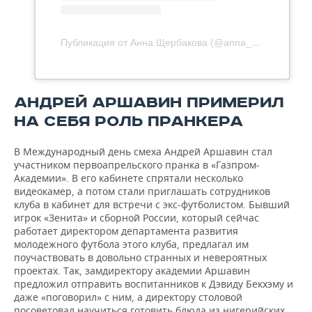
Публикация от Анна Щербакова (@anna__shcherbakova_)
АНДРЕЙ АРШАВИН ПРИМЕРИЛ
НА СЕБЯ РОЛЬ ПРАНКЕРА
В Международный день смеха Андрей Аршавин стал
участником первоапрельского пранка в «Газпром-
Академии». В его кабинете спрятали несколько
видеокамер, а потом стали приглашать сотрудников
клуба в кабинет для встречи с экс-футболистом. Бывший
игрок «Зенита» и сборной России, который сейчас
работает директором департамента развития
молодежного футбола этого клуба, предлагал им
поучаствовать в довольно странных и невероятных
проектах. Так, замдиректору академии Аршавин
предложил отправить воспитанников к Дэвиду Бекхэму и
даже «поговорил» с ним, а директору столовой
посоветовал научиться готовить блюда из нигерийских