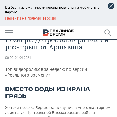
Вы были автоматически перенаправлены на мобильную
версию.
Перейти на полную версию
РЕГИОНЫ
ОБЩЕСТВО
Видео недели: Тбилиси против
БАШКОРТОСТАН
НОВОСТИ
Познера, допрос блогера Била и
ТАТАРСТАН
АНАЛИТИКА
розыгрыш от Аршавина
УДМУРТИЯ
НОВОСТИ АНАЛИТИКИ
ЭКОНОМИКА
00:00, 04.04.2021
ДЕКЛАРАЦИИ О ДОХОДАХ
НОВОСТИ ЭКОНОМИКИ
ПРОМЫШЛЕННОСТЬ
Топ видеороликов за неделю по версии
«Реального времени»
КОРОЛИ ГОСЗАКАЗА ПФО
ФИНАНСЫ
НОВОСТИ
НЕДВИЖИМОСТЬ
ПРОМЫШЛЕННОСТИ
ВМЕСТО ВОДЫ ИЗ КРАНА —
ВУЗЫ ТАТАРСТАНА
БАНКИ
НОВОСТИ НЕДВИЖИМОСТИ
АВТО
АГРОПРОМ
ГРЯЗЬ
КОМУ ПРИНАДЛЕЖАТ
БЮДЖЕТ
НОВОСТИ АВТО
БИЗНЕС
ТОРГОВЫЕ ЦЕНТРЫ
МАШИНОСТРОЕНИЕ
Жители поселка Березовка, живущие в многоквартирном
ТАТАРСТАНА
доме на ул. Центральной Высокогорского района,
ИНВЕСТИЦИИ
НОВОСТИ БИЗНЕСА
ТЕХНОЛОГИИ