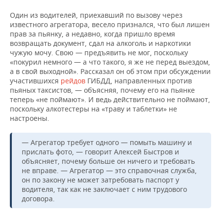
Один из водителей, приехавший по вызову через
известного агрегатора, весело признался, что был лишен
прав за пьянку, а недавно, когда пришло время
возвращать документ, сдал на алкоголь и наркотики
чужую мочу. Свою — предъявить не мог, поскольку
«покурил немного — а что такого, я же не перед выездом,
а в свой выходной». Рассказал он об этом при обсуждении
участившихся
рейдов
ГИБДД, направленных против
пьяных таксистов, — объясняя, почему его на пьянке
теперь «не поймают». И ведь действительно не поймают,
поскольку алкотестеры на «траву и таблетки» не
настроены.
— Агрегатор требует одного — помыть машину и
прислать фото, — говорит Алексей Быстров и
объясняет, почему больше он ничего и требовать
не вправе. — Агрегатор — это справочная служба,
он по закону не может затребовать паспорт у
водителя, так как не заключает с ним трудового
договора.