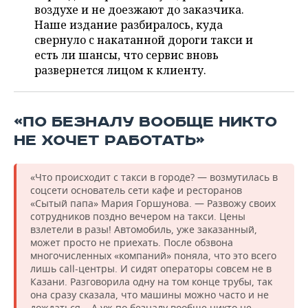
ВОДНЫЕ ВИДЫ СПОРТА
ОБРАЗОВАНИЕ
воздухе и не доезжают до заказчика.
Наше издание разбиралось, куда
ХОККЕЙ С МЯЧОМ
ПРОИСШЕСТВИЯ
свернуло с накатанной дороги такси и
есть ли шансы, что сервис вновь
развернется лицом к клиенту.
«ПО БЕЗНАЛУ ВООБЩЕ НИКТО
НЕ ХОЧЕТ РАБОТАТЬ»
«Что происходит с такси в городе? — возмутилась в
соцсети основатель сети кафе и ресторанов
«Сытый папа» Мария Горшунова. — Развожу своих
сотрудников поздно вечером на такси. Цены
взлетели в разы! Автомобиль, уже заказанный,
может просто не приехать. После обзвона
многочисленных «компаний» поняла, что это всего
лишь call-центры. И сидят операторы совсем не в
Казани. Разговорила одну на том конце трубы, так
она сразу сказала, что машины можно часто и не
дождаться... А уж по безналу вообще никто не