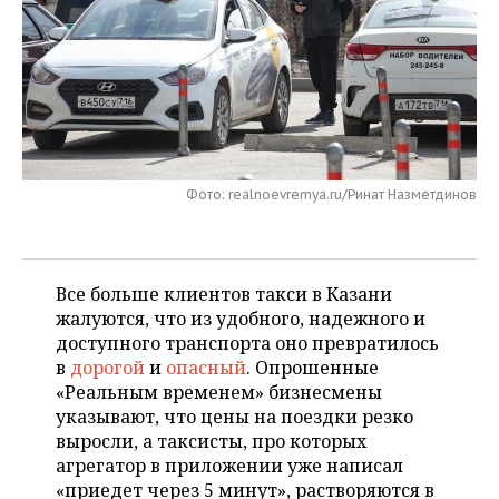
НЕФТЕХИМИЯ
РОЗНИЧНАЯ ТОРГОВЛЯ
НОВОСТИ ТЕХНОЛОГИЙ
МЕРОПРИЯТИЯ
НЕФТЬ
ТРАНСПОРТ
IT
НОВОСТИ МЕРОПРИЯТИЙ
СПОРТ
ОПК
УСЛУГИ
МЕДИА
ВЫЕЗДНАЯ РЕДАКЦИЯ
НОВОСТИ СПОРТА
ОБЩЕСТВО
ЭНЕРГЕТИКА
ТЕЛЕКОММУНИКАЦИИ
БИЗНЕС-БРАНЧИ
ФУТБОЛ
НОВОСТИ ОБЩЕСТВА
ФОТОГАЛЕРЕЯ
Фото: realnoevremya.ru/Ринат Назметдинов
ONLINE-КОНФЕРЕНЦИИ
ХОККЕЙ
ВЛАСТЬ
СЮЖЕТЫ
Все больше клиентов такси в Казани
ОТКРЫТАЯ ЛЕКЦИЯ
БАСКЕТБОЛ
ИНФРАСТРУКТУРА
СПРАВОЧНИК
жалуются, что из удобного, надежного и
доступного транспорта оно превратилось
ВОЛЕЙБОЛ
ИСТОРИЯ
СПИСОК ПЕРСОН
ПОЛНАЯ ВЕРСИЯ
в
дорогой
и
опасный
. Опрошенные
«Реальным временем» бизнесмены
КИБЕРСПОРТ
КУЛЬТУРА
СПИСОК КОМПАНИЙ
указывают, что цены на поездки резко
выросли, а таксисты, про которых
ФИГУРНОЕ КАТАНИЕ
МЕДИЦИНА
агрегатор в приложении уже написал
«приедет через 5 минут», растворяются в