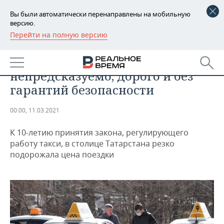
Вы были автоматически перенаправлены на мобильную
версию.
Перейти на полную версию
РЕГИОНЫ
БИЗНЕС
Почему не везет такси:
БАШКОРТОСТАН
НОВОСТИ
непредсказуемо, дорого и без
ТАТАРСТАН
АНАЛИТИКА
гарантий безопасности
УДМУРТИЯ
НОВОСТИ АНАЛИТИКИ
ЭКОНОМИКА
00:00, 11.03.2021
ДЕКЛАРАЦИИ О ДОХОДАХ
НОВОСТИ ЭКОНОМИКИ
ПРОМЫШЛЕННОСТЬ
К 10-летию принятия закона, регулирующего
работу такси, в столице Татарстана резко
КОРОЛИ ГОСЗАКАЗА ПФО
ФИНАНСЫ
НОВОСТИ
НЕДВИЖИМОСТЬ
подорожала цена поездки
ПРОМЫШЛЕННОСТИ
ВУЗЫ ТАТАРСТАНА
БАНКИ
НОВОСТИ НЕДВИЖИМОСТИ
АВТО
АГРОПРОМ
КОМУ ПРИНАДЛЕЖАТ
БЮДЖЕТ
НОВОСТИ АВТО
БИЗНЕС
ТОРГОВЫЕ ЦЕНТРЫ
МАШИНОСТРОЕНИЕ
ТАТАРСТАНА
ИНВЕСТИЦИИ
НОВОСТИ БИЗНЕСА
ТЕХНОЛОГИИ