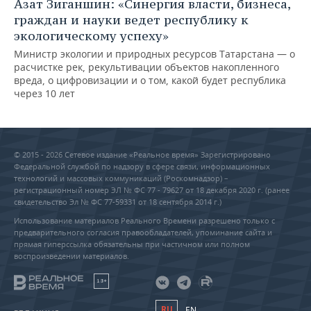
Азат Зиганшин: «Синергия власти, бизнеса,
граждан и науки ведет республику к
экологическому успеху»
Министр экологии и природных ресурсов Татарстана — о
расчистке рек, рекультивации объектов накопленного
вреда, о цифровизации и о том, какой будет республика
через 10 лет
© 2015 - 2026 Сетевое издание «Реальное время» Зарегистрировано
Федеральной службой по надзору в сфере связи, информационных
технологий и массовых коммуникаций (Роскомнадзор) –
регистрационный номер ЭЛ № ФС 77 - 79627 от 18 декабря 2020 г. (ранее
свидетельство Эл № ФС 77-59331 от 18 сентября 2014 г.)
Использование материалов Реального Времени разрешено только с
предварительного согласия правообладателей, упоминание сайта и
прямая гиперссылка обязательны при частичном или полном
воспроизведении материалов.
18+
RU
EN