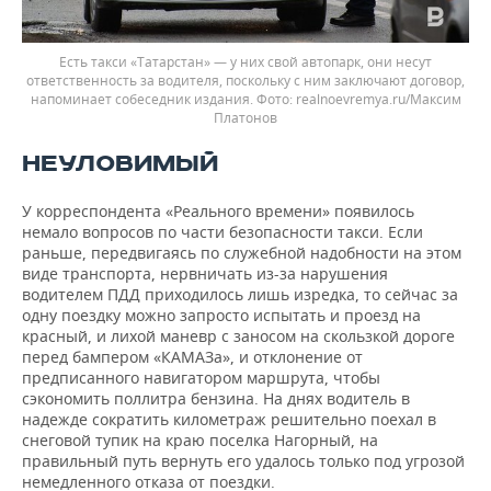
Есть такси «Татарстан» — у них свой автопарк, они несут
ответственность за водителя, поскольку с ним заключают договор,
напоминает собеседник издания.
realnoevremya.ru/Максим
Платонов
НЕУЛОВИМЫЙ
У корреспондента «Реального времени» появилось
немало вопросов по части безопасности такси. Если
раньше, передвигаясь по служебной надобности на этом
виде транспорта, нервничать из-за нарушения
водителем ПДД приходилось лишь изредка, то сейчас за
одну поездку можно запросто испытать и проезд на
красный, и лихой маневр с заносом на скользкой дороге
перед бампером «КАМАЗа», и отклонение от
предписанного навигатором маршрута, чтобы
сэкономить поллитра бензина. На днях водитель в
надежде сократить километраж решительно поехал в
снеговой тупик на краю поселка Нагорный, на
правильный путь вернуть его удалось только под угрозой
немедленного отказа от поездки.