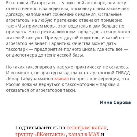
Есть такси «Татарстан» — у них свой автопарк, они несут
ответственность за водителя, поскольку с ним заключают
договор, напоминает собеседник издания. Остальные
агрегаторы на любую претензию отвечают примерно
так: «Мы примем меры, этот водитель к вам больше не
приедет». Но в трехмиллионном городе достаточно много
жителей таксуют. Приедет другой водитель, и какой он —
агрегатор не знает. Гарантию качества может дать
таксопарк — предприятие полного цикла, где есть все —
от диспетчера до технической базы.
Но таких таксопарков у нас уже практически не осталось.
И возможно, не зря год назад глава татарстанской ГИБДД
Ленар Габдурахманов
заявил
на пресс-конференции, что
Россия должна вернуться к таксомоторным паркам и
отказаться от агрегаторов такси.
Инна Серова
Подписывайтесь на
телеграм-канал
,
группу «ВКонтакте»
,
канал в MAX
и