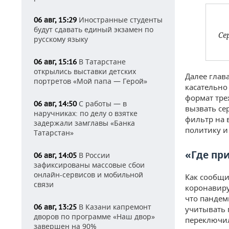
Иностранные студенты
06 авг, 15:29
будут сдавать единый экзамен по
Се
русскому языку
В Татарстане
06 авг, 15:16
открылись выставки детских
Далее глав
портретов «Мой папа — Герой»
касательно
формат тре
С работы — в
06 авг, 14:50
вызвать се
наручниках: по делу о взятке
фильтр на 
задержали замглавы «Банка
политику и
Татарстан»
«Где пр
В России
06 авг, 14:05
зафиксированы массовые сбои
онлайн-сервисов и мобильной
Как сообщи
связи
коронавиру
что пандем
В Казани капремонт
06 авг, 13:25
учитывать 
дворов по программе «Наш двор»
переключил
завершен на 90%