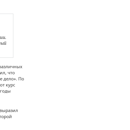
ии.
вый
 различных
ил, что
е дело». По
от курс
 годы
 выразил
торой