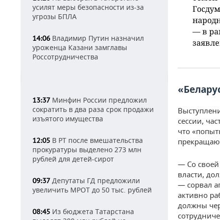
усилят меры безопасности из-за
Госдум
угрозы БПЛА
народ
— в ра
Владимир Путин назначил
14:06
заявле
уроженца Казани замглавы
Россотрудничества
«Белару
Минфин России предложил
13:37
сократить в два раза срок продажи
Выступлени
изъятого имущества
сессии, ча
что «попыт
В РТ после вмешательства
12:05
прекращаю
прокуратуры выделено 273 млн
рублей для детей-сирот
— Со своей
власти, до
Депутаты ГД предложили
09:37
— сорвал а
увеличить МРОТ до 50 тыс. рублей
активно ра
должны чер
Из бюджета Татарстана
08:45
сотрудниче