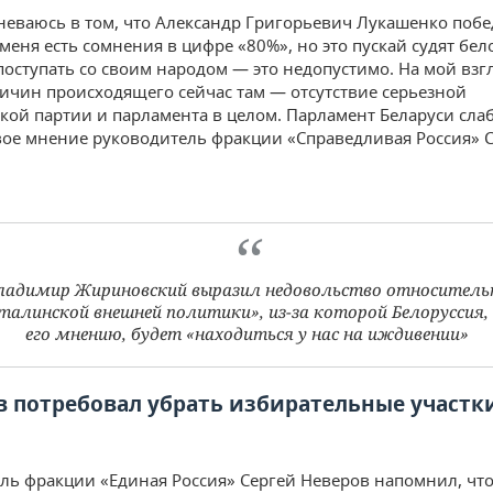
неваюсь в том, что Александр Григорьевич Лукашенко побе
меня есть сомнения в цифре «80%», но это пускай судят бел
 поступать со своим народом — это недопустимо. На мой взгл
ичин происходящего сейчас там — отсутствие серьезной
кой партии и парламента в целом. Парламент Беларуси сла
вое мнение руководитель фракции «Справедливая Россия» 
ладимир Жириновский выразил недовольство относитель
талинской внешней политики», из-за которой Белоруссия,
его мнению, будет «находиться у нас на иждивении»
 потребовал убрать избирательные участк
ль фракции «Единая Россия» Сергей Неверов напомнил, чт