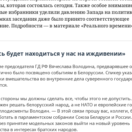
ы, которая состоялась сегодня. Также особое внимани
ные избранники уделили давлению Запада на полити
мках заседания даже было принято соответствующее
ние. Подробности — в материале «Реального времени»
сь будет находиться у нас на иждивении»
е председателя ГД РФ Вячеслава Володина, предварявшее 
стично было посвящено событиям в Белоруссии. Спикер указа
ки вмешательства во внутренние дела суверенного государ
тся.
 стороны мы должны сделать все, чтобы этого не допустить. 
лжен решать белорусский народ, а не НАТО и европейские го
плодисменты Володин. — В этой связи прошу вас, коллеги, 
ботать в парламентском собрании Союза Беларуси и России
ез принятие модельных законов выйти на новый уровень
ства в интересах братских народов.