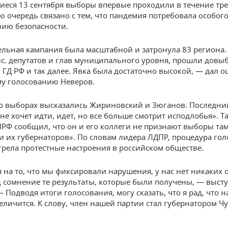
еся 13 сентября выборы впервые проходили в течение тр
ую очередь связано с тем, что пандемия потребовала особо
нию безопасности.
льная кампания была масштабной и затронула 83 региона
ыс. депутатов и глав муниципального уровня, прошли довы
в ГД РФ и так далее. Явка была достаточно высокой, — дал о
у голосованию Неверов.
о выборах высказались Жириновский и Зюганов. Последний
не хочет идти, идет, но все больше смотрит исподлобья». Т
РФ сообщил, что он и его коллеги не признают выборы там
и их губернаторов». По словам лидера ЛДПР, процедура го
грела протестные настроения в российском обществе.
 на то, что мы фиксировали нарушения, у нас нет никаких
д сомнение те результаты, которые были получены, — выст
 Подводя итоги голосования, могу сказать, что я рад, что 
еличится. К слову, член нашей партии стал губернатором Ч