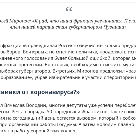
ргей Миронов: «Я рад, что наша фракция увеличится. К сло
член нашей партии стал губернатором Чувашии»
а фракции «Справедливая Россия» озвучил несколько пред
 выборов. Во-первых, по мнению политика, продолжать ис
хдневного голосования будет большой ошибкой, которая м
рьезные претензии. Во-вторых, необходимо отменить мун
выборах губернаторов. В-третьих, Миронов предложил «раз
 образование», убрав избирательные участки с территории 
ививки от коронавируса?»
л Вячеслав Володин, многие депутаты уже успели переболе
сом. Речь о порядка 50 народных избранников. Также спике
ия на сегодняшний день остается вызовом, который необх
при организации работы Госдумы. А затем Володин плавно
ся на работу европейских коллег.