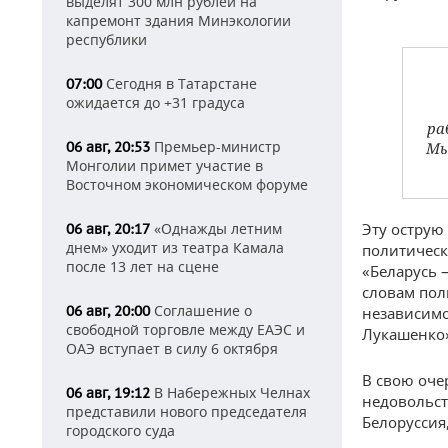
выделят 300 млн рублей на
капремонт здания Минэкологии
республики
Сегодня в Татарстане
07:00
ожидается до +31 градуса
ра
Премьер-министр
06 авг, 20:53
Мы
Монголии примет участие в
Восточном экономическом форуме
«Однажды летним
Эту острую
06 авг, 20:17
днем» уходит из театра Камала
политическ
после 13 лет на сцене
«Беларусь 
словам пол
Соглашение о
06 авг, 20:00
независимо
свободной торговле между ЕАЭС и
Лукашенко
ОАЭ вступает в силу 6 октября
В свою оч
В Набережных Челнах
06 авг, 19:12
недовольст
представили нового председателя
Белоруссия
городского суда