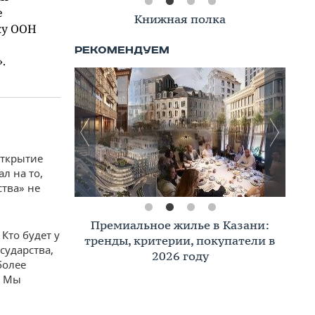
е
Книжная полка
ку ООН
.
открытие
л на то,
ства» не
Премиальное жилье в Казани:
Кто будет у
тренды, критерии, покупатели в
сударства,
2026 году
более
. Мы