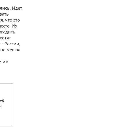
лись. Идет
вать
я, что это
есте. Их
агадить
хотят
с России,
 не мешал
учим
ей
а