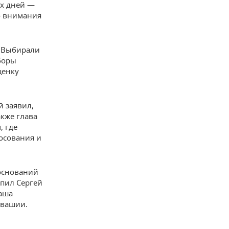
ех дней —
го внимания
. Выбирали
боры
ценку
 заявил,
акже глава
, где
лосования и
 оснований
упил Сергей
наша
увашии.