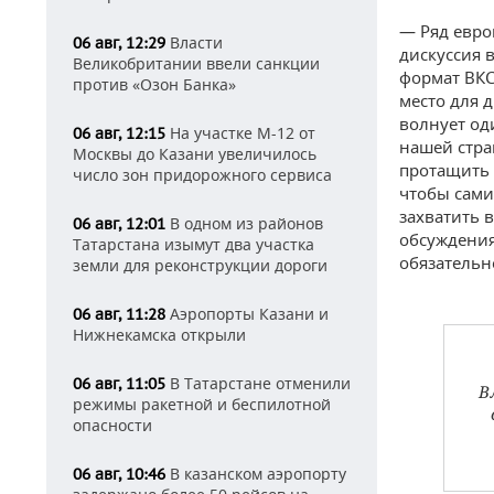
— Ряд евро
Власти
06 авг, 12:29
дискуссия 
Великобритании ввели санкции
формат ВКС 
против «Озон Банка»
место для д
волнует од
На участке М-12 от
06 авг, 12:15
нашей стра
Москвы до Казани увеличилось
протащить 
число зон придорожного сервиса
чтобы сами
захватить 
В одном из районов
06 авг, 12:01
обсуждения
Татарстана изымут два участка
обязательн
земли для реконструкции дороги
Аэропорты Казани и
06 авг, 11:28
Нижнекамска открыли
В Татарстане отменили
06 авг, 11:05
В
режимы ракетной и беспилотной
опасности
В казанском аэропорту
06 авг, 10:46