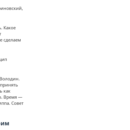
риновский,
. Какое
т
не сделаем
цип
 Володин.
 принять
ь как
о. Время —
иппа. Совет
оим