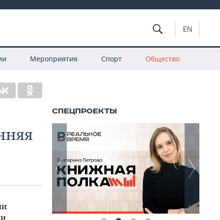
EN
ии
Мероприятия
Спорт
Общество
енняя
ли
ии