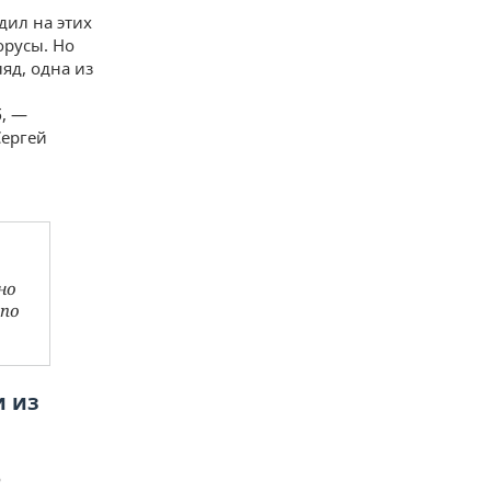
дил на этих
орусы. Но
яд, одна из
б, —
Сергей
но
 по
и из
о