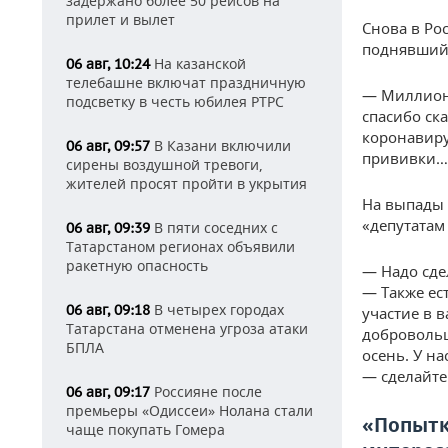
задержано более 50 рейсов на
прилет и вылет
Снова в Ро
поднявший
На казанской
06 авг, 10:24
телебашне включат праздничную
— Миллион 
подсветку в честь юбилея РТРС
спасибо ска
коронавиру
В Казани включили
06 авг, 09:57
прививки… 
сирены воздушной тревоги,
жителей просят пройти в укрытия
На выпады 
«депутатам
В пяти соседних с
06 авг, 09:39
Татарстаном регионах объявили
ракетную опасность
— Надо сде
— Также ес
В четырех городах
06 авг, 09:18
участие в 
Татарстана отменена угроза атаки
добровольц
БПЛА
осень. У на
— сделайте 
Россияне после
06 авг, 09:17
премьеры «Одиссеи» Нолана стали
«Попытк
чаще покупать Гомера