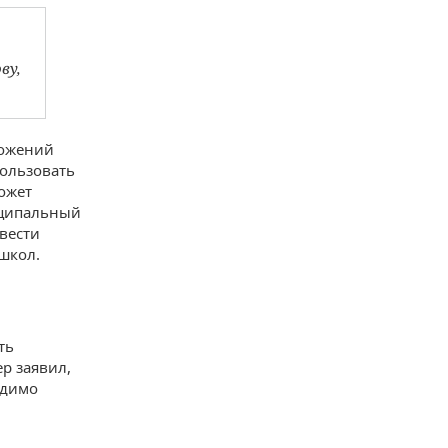
ву,
ложений
пользовать
ожет
иципальный
вести
школ.
ть
р заявил,
одимо