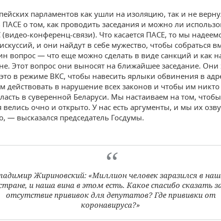
пейских парламентов как ушли на изоляцию, так и не верну
в ПАСЕ о том, как проводить заседания и можно ли использо
(видео-конференц-связи). Что касается ПАСЕ, то мы надеемс
искуссий, и они найдут в себе мужество, чтобы собраться вм
ин вопрос — что еще можно сделать в виде санкций и как н
не. Этот вопрос они выносят на ближайшее заседание. Они 
это в режиме ВКС, чтобы навесить ярлыки обвинения в адре
м действовать в нарушение всех законов и чтобы им никто
власть в суверенной Беларуси. Мы настаиваем на том, чтобы
 велись очно и открыто. У нас есть аргументы, и мы их озв
о, — высказался председатель Госдумы.
ладимир Жириновский: «Миллион человек заразился в наш
стране, и наша вина в этом есть. Какое спасибо сказать з
отсутствие прививок для депутатов? Где прививки от
коронавируса?»