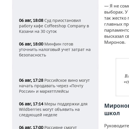
— Я не сом
выборах. У 
так жестко
Суд приостановил
06 авг, 18:08
главных пр
работу кафе Coffeeshop Company в
парламентс
Казани на 30 суток
высказал с
Миронов.
Минфин готов
06 авг, 18:00
уточнить налоговый учет затрат на
безопасность
В
Российское вино могут
06 авг, 17:28
«с
начать продавать через «Почту
России» и маркетплейсы
Меры поддержки для
06 авг, 17:14
Миронов
Wildberries могут объявить на
школ
следующей неделе
Руководите
Россияне смогут
06 авг, 17:00