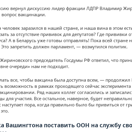
ссию вернул дискуссию лидер фракции ЛДПР Владимир Жи
 вопрос вакцинации.
человек заразился в нашей стране, и наша вина в этом есть
зать за отсутствие прививок для депутатов? Где прививки о
са? А в Беларусь уже готовы отправлять! Пока всей стране 
Это запретить должен парламент, — возмутился политик.
Жириновского председатель Госдумы РФ ответил, что прин
 вне очереди» нам не подходит.
лать все, чтобы вакцина была доступна всем, — продолжил
ть возможность в рамках проходящего сейчас эксперимента
вакцинировании. Ряд наших коллег согласились и записалис
ы для участия. Все остальное, наверное, будет неправильн
с наступает пора, когда правильно было бы привиться от гр
это.
а Вашингтона поставить ООН на службу св