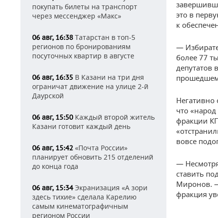
завершивши
покупать билеты на транспорт
это в перв
через мессенджер «Макс»
к обеспече
Татарстан в топ-5
06 авг, 16:38
регионов по бронированиям
— Избирате
посуточных квартир в августе
более 77 т
депутатов 
В Казани на три дня
06 авг, 16:35
прошедшем
ограничат движение на улице 2-й
Даурской
Негативно 
что «народ 
Каждый второй житель
06 авг, 15:50
фракции КП
Казани готовит каждый день
«отстранил
вовсе подо
«Почта России»
06 авг, 15:42
планирует обновить 215 отделений
— Несмотря
до конца года
ставить по
Миронов. —
Экранизация «А зори
06 авг, 15:34
фракция ув
здесь тихие» сделала Карелию
самым кинематографичным
регионом России