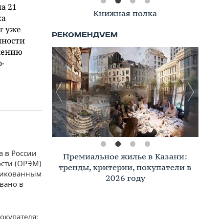
а 21
Книжная полка
ка
т уже
нности
ижению
-
а в России
Премиальное жилье в Казани:
ости (ОРЭМ)
тренды, критерии, покупатели в
бликованным
2026 году
вано в
окупателя: