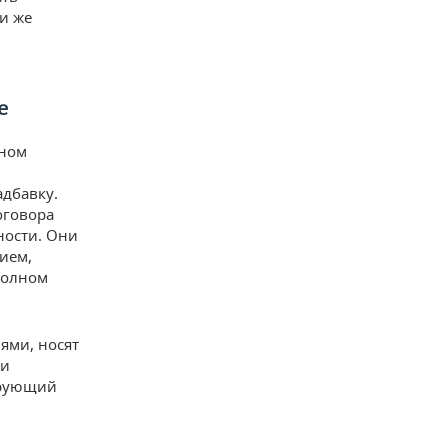
и же
е
дном
адбавку.
оговора
ности. Они
ием,
полном
ями, носят
ии
ирующий