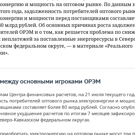
оэнергию и мощность на оптовом рынке. По данным н
того года, задолженность потребителей оптового рын
оэнергии и мощности перед поставщиками составляе
80 млрд рублей. Об основных причинах роста задолже
ителей ОРЭМ и о том, как решается проблема по сн
 неплатежей за поставленные энергоресурсы в Северо
ском федеральном округе, — в материале «Реального
ни».
 между основными игроками ОРЭМ
лам Центра финансовых расчетов, на 21 июля текущего год
сть потребителей оптового рынка электроэнергии и мощн
авщиками составляет более 80 млрд рублей. Согласно опу
новное ухудшение расчетов по итогам 7 месяцев зафиксиро
веро-Кавказском федеральном округах.
приобретать электроэнергию на оптовом рынке могут три п