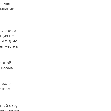
д, для
омпании-
условием
ющих не
и т. д. до
ет местная
тежной
ь новым ГП
у мало
еством
ьный округ
приходится