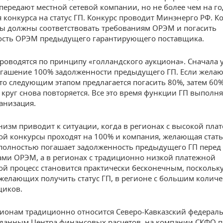
 передают местной сетевой компании, но не более чем на го
 конкурса на статус ГП. Конкурс проводит Минэнерго РФ. К
ы должны соответствовать требованиям ОРЭМ и погасить
ость ОРЭМ предыдущего гарантирующего поставщика.
роводятся по принципу «голландского аукциона». Сначала 
огашение 100% задолженности предыдущего ГП. Если жела
то следующим этапом предлагается погасить 80%, затем 60% 
м круг снова повторяется. Все это время функции ГП выполня
ганизация.
низм приводит к ситуации, когда в регионах с высокой пла
й конкурсы проходят на 100% и компания, желающая стат
 полностью погашает задолженность предыдущего ГП перед
ми ОРЭМ, а в регионах с традиционно низкой платежной
й процесс становится практически бесконечным, поскольк
желающих получить статус ГП, в регионе с большим колич
щиков.
гионам традиционно относится Северо-Кавказский федерал
 данным Центра финансовых расчетов, на компании СКФО 