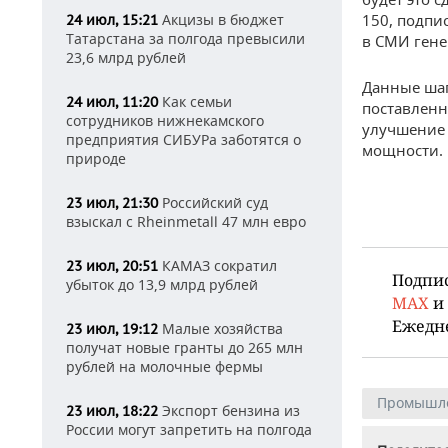
Акцизы в бюджет
150, подпи
24 июл, 15:21
Татарстана за полгода превысили
в СМИ гене
23,6 млрд рублей
Данные шаг
Как семьи
24 июл, 11:20
поставленн
сотрудников нижнекамского
улучшение 
предприятия СИБУРа заботятся о
мощности.
природе
Российский суд
23 июл, 21:30
взыскал с Rheinmetall 47 млн евро
КАМАЗ сократил
23 июл, 20:51
Подпи
убыток до 13,9 млрд рублей
MAX
и
Ежедн
Малые хозяйства
23 июл, 19:12
получат новые гранты до 265 млн
рублей на молочные фермы
Промышл
Экспорт бензина из
23 июл, 18:22
России могут запретить на полгода