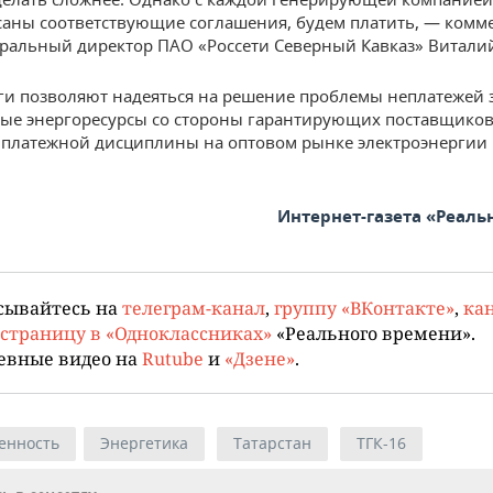
саны соответствующие соглашения, будем платить, — комм
ральный директор ПАО «Россети Северный Кавказ» Витали
и позволяют надеяться на решение проблемы неплатежей 
ые энергоресурсы со стороны гарантирующих поставщико
платежной дисциплины на оптовом рынке электроэнергии
Интернет-газета «Реаль
сывайтесь на
телеграм-канал
,
группу «ВКонтакте»
,
кан
страницу в «Одноклассниках»
«Реального времени».
евные видео на
Rutube
и
«Дзене»
.
енность
Энергетика
Татарстан
ТГК-16