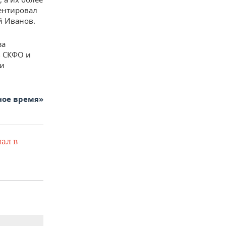
ентировал
й Иванов.
за
в СКФО и
 и
ное время»
ал в