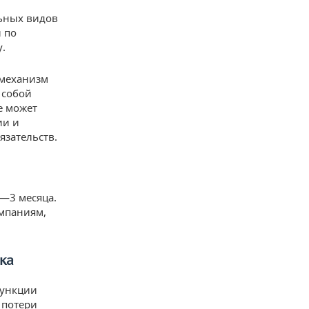
ьных видов
 по
у.
 механизм
 собой
е может
ии и
язательств.
2—3 месяца.
омпаниям,
ка
функции
 потери