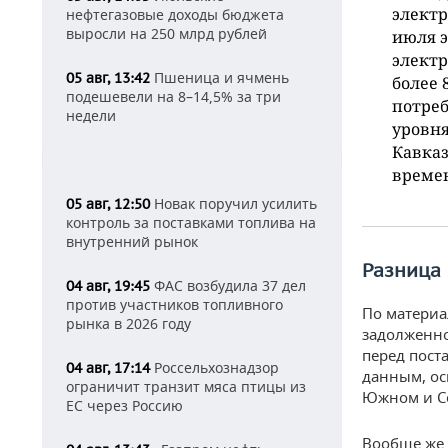
электр
нефтегазовые доходы бюджета
выросли на 250 млрд рублей
июля э
электр
Пшеница и ячмень
05 авг, 13:42
более 
подешевели на 8–14,5% за три
потреб
недели
уровня
Кавказ
време
Новак поручил усилить
05 авг, 12:50
контроль за поставками топлива на
внутренний рынок
Разница
ФАС возбудила 37 дел
04 авг, 19:45
против участников топливного
По материа
рынка в 2026 году
задолженно
перед пост
Россельхознадзор
04 авг, 17:14
данным, ос
ограничит транзит мяса птицы из
Южном и Се
ЕС через Россию
Вообще же 