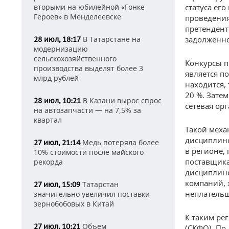
вторыми на юбилейной «Гонке
статуса его
Героев» в Менделеевске
проведения
претендент
В Татарстане на
задолженн
28 июл, 18:17
модернизацию
сельскохозяйственного
Конкурсы п
производства выделят более 3
является п
млрд рублей
находится, 
20 %. Зате
В Казани вырос спрос
28 июл, 10:21
сетевая ор
на автозапчасти — на 7,5% за
квартал
Такой меха
дисциплино
Медь потеряла более
27 июл, 21:14
в регионе,
10% стоимости после майского
поставщика
рекорда
дисциплино
компаний, 
Татарстан
27 июл, 15:09
неплатель
значительно увеличил поставки
зернобобовых в Китай
К таким ре
Объем
27 июл, 10:21
(СКФО). По