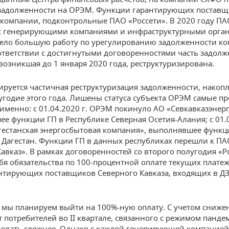
задолженности на ОРЭМ. Функции гарантирующих поставщ
компании, подконтрольные ПАО «Россети». В 2020 году ПА
 с генерирующими компаниями и инфраструктурными орга
ело большую работу по урегулированию задолженности к
ответствии с достигнутыми договоренностями часть задол
возникшая до 1 января 2020 года, реструктуризирована.
ируется частичная реструктуризация задолженности, накоп
угодие этого года. Лишены статуса субъекта ОРЭМ самые 
 именно: с 01.04.2020 г. ОРЭМ покинуло АО «Севкавказэнерг
е функции ГП в Республике Северная Осетия-Алания; с 01.0
естанская энергосбытовая компания», выполнявшее функц
 Дагестан. Функции ГП в данных республиках перешли к ПА
авказ». В рамках договоренностей со второго полугодия «Р
ебя обязательства по 100-процентной оплате текущих плате
тирующих поставщиков Северного Кавказа, входящих в Д
 мы планируем выйти на 100%-ную оплату. С учетом сниже
т потребителей во II квартале, связанного с режимом панде
сделать сложнее. Однако с каждой генерирующей компанией,