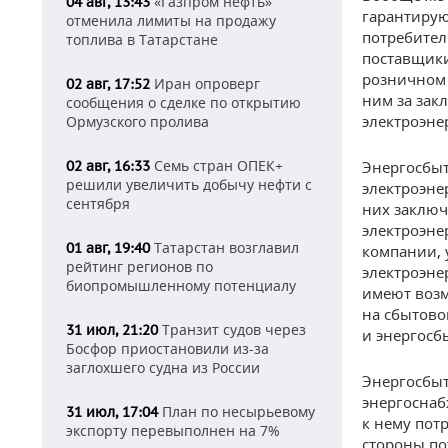
«Газпром нефть»
04 авг, 13:43
гарантирую
отменила лимиты на продажу
потребител
топлива в Татарстане
поставщики
розничном 
Иран опроверг
02 авг, 17:52
ним за зак
сообщения о сделке по открытию
электроэне
Ормузского пролива
Семь стран ОПЕК+
02 авг, 16:33
Энергосбыт
решили увеличить добычу нефти с
электроэне
сентября
них заключ
электроэне
Татарстан возглавил
01 авг, 19:40
компании,
рейтинг регионов по
электроэне
биопромышленному потенциалу
имеют возм
на сбытово
Транзит судов через
31 июл, 21:20
и энергосб
Босфор приостановили из-за
заглохшего судна из России
Энергосбыт
энергоснаб
План по несырьевому
31 июл, 17:04
к нему пот
экспорту перевыполнен на 7%
стороны по