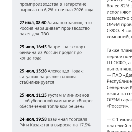
промпроизводства в Татарстане
более 82% 
выросла на 6,2% с начала 2026 года
исполняют 
совместно
Алиханов заявил, что
27 июл, 08:30
ОРЭМ пров
Россия наращивает производство
СКФО. В со
ракет для ПВО
компаний, 
Запрет на экспорт
25 июл, 16:45
Также план
бензина из России продлят до
первое пол
конца года
ГП СКФО, а
выполнявше
Александр Новак:
25 июл, 15:28
— ПАО «Даг
ситуация на рынке топлива
Республике
стабилизируется
Северный К
взяли на с
Рустам Минниханов
25 июл, 11:25
ОРЭМ гаран
— об уборочной кампании: «Вопрос
«Россети».
обеспечения топливом решен»
Взаимная торговля
— С 1 июля
24 июл, 19:58
РФ и Казахстана выросла на 17,5%
платежей о
будет это 