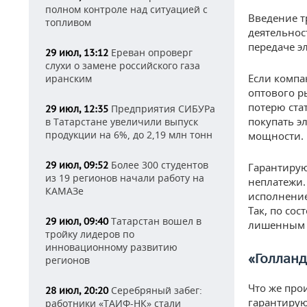
полном контроле над ситуацией с
Введение т
топливом
деятельнос
передаче э
Ереван опроверг
29 июл, 13:12
слухи о замене российского газа
Если компа
иранским
оптового р
потерю ста
Предприятия СИБУРа
29 июл, 12:35
покупать э
в Татарстане увеличили выпуск
продукции на 6%, до 2,19 млн тонн
мощности. 
Более 300 студентов
29 июл, 09:52
Гарантирую
из 19 регионов начали работу на
неплатежи. 
КАМАЗе
исполнение
Так, по со
Татарстан вошел в
29 июл, 09:40
лишенным с
тройку лидеров по
инновационному развитию
«Голлан
регионов
Что же про
Серебряный забег:
28 июл, 20:20
гарантирую
работники «ТАИФ-НК» стали