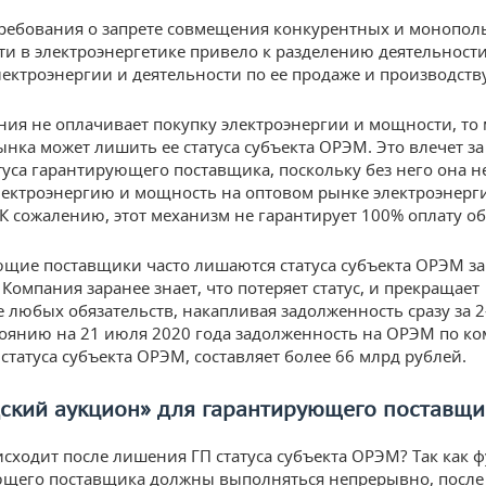
ребования о запрете совмещения конкурентных и монопол
ти в электроэнергетике привело к разделению деятельности
лектроэнергии и деятельности по ее продаже и производств
ния не оплачивает покупку электроэнергии и мощности, то
ынка может лишить ее статуса субъекта ОРЭМ. Это влечет за
туса гарантирующего поставщика, поскольку без него она н
лектроэнергию и мощность на оптовом рынке электроэнерг
К сожалению, этот механизм не гарантирует 100% оплату об
щие поставщики часто лишаются статуса субъекта ОРЭМ за
Компания заранее знает, что потеряет статус, и прекращает
 любых обязательств, накапливая задолженность сразу за 
стоянию на 21 июля 2020 года задолженность на ОРЭМ по к
татуса субъекта ОРЭМ, составляет более 66 млрд рублей.
дский аукцион» для гарантирующего поставщи
исходит после лишения ГП статуса субъекта ОРЭМ? Так как 
щего поставщика должны выполняться непрерывно, после