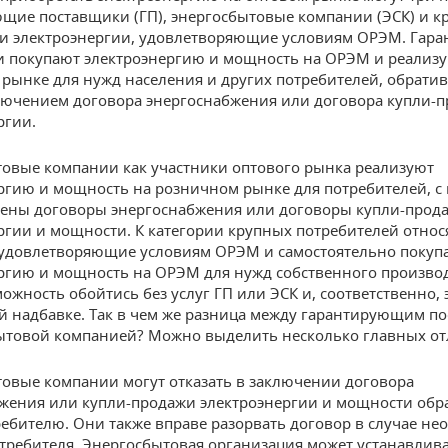
щие поставщики (ГП), энергосбытовые компании (ЭСК) и к
и электроэнергии, удовлетворяющие условиям ОРЭМ. Гар
 покупают электроэнергию и мощность на ОРЭМ и реализу
рынке для нужд населения и других потребителей, обрати
лючением договора энергоснабжения или договора купли-
ргии.
овые компании как участники оптового рынка реализуют
ргию и мощность на розничном рынке для потребителей, с
ены договоры энергоснабжения или договоры купли-прод
ргии и мощности. К категории крупных потребителей относ
 удовлетворяющие условиям ОРЭМ и самостоятельно поку
ргию и мощность на ОРЭМ для нужд собственного производ
ожность обойтись без услуг ГП или ЭСК и, соответственно,
й надбавке. Так в чем же разница между гарантирующим п
ытовой компанией? Можно выделить несколько главных от
овые компании могут отказать в заключении договора
жения или купли-продажи электроэнергии и мощности об
ребителю. Они также вправе разорвать договор в случае не
требителя. Энергосбытовая организация может устанавлив