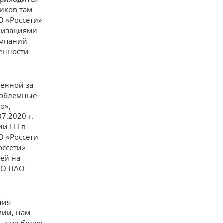
иков там
О «Россети»
низациями
омпаний
женности
ленной за
проблемные
о»,
7.2020 г.
ии ГП в
О «Россети
оссети»
жей на
ЗО ПАО
ния
мии, нам
 а их более