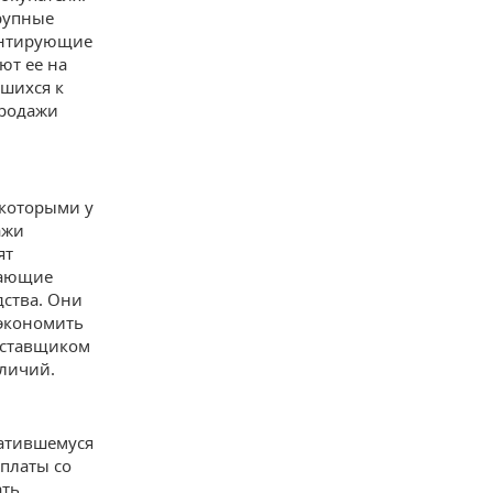
рупные
антирующие
ют ее на
вшихся к
продажи
 которыми у
ажи
ят
пающие
ства. Они
 экономить
оставщиком
личий.
ратившемуся
оплаты со
ать