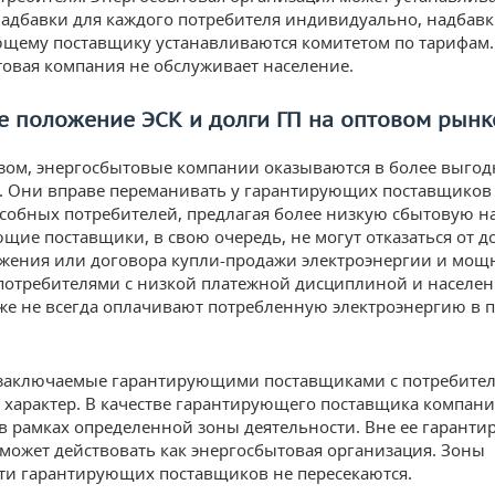
адбавки для каждого потребителя индивидуально, надбавк
щему поставщику устанавливаются комитетом по тарифам.
овая компания не обслуживает население.
е положение ЭСК и долги ГП на оптовом рынк
зом, энергосбытовые компании оказываются в более выго
 Они вправе переманивать у гарантирующих поставщиков
собных потребителей, предлагая более низкую сбытовую н
щие поставщики, в свою очередь, не могут отказаться от д
жения или договора купли-продажи электроэнергии и мощ
 потребителями с низкой платежной дисциплиной и населен
же не всегда оплачивают потребленную электроэнергию в 
заключаемые гарантирующими поставщиками с потребител
характер. В качестве гарантирующего поставщика компан
в рамках определенной зоны деятельности. Вне ее гарант
может действовать как энергосбытовая организация. Зоны
ти гарантирующих поставщиков не пересекаются.