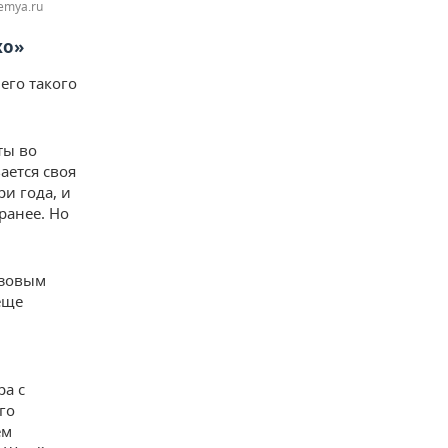
emya.ru
хо»
его такого
ты во
ается своя
и года, и
ранее. Но
нзовым
еще
ра с
го
ем