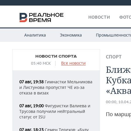
НОВОСТИ
ФОТО
Аналитика
Экономика
Промышленност
НОВОСТИ СПОРТА
СПОРТ
Все новости
05:40 МСК
Ближ
Кубка
Гимнастки Мельникова
07 авг, 19:38
и Листунова пропустят ЧЕ из-за
«Акв
отказа в визах
00:00, 10.04
Фигуристки Валиева и
07 авг, 19:00
Трусова получили нейтральный
По маршр
статус от ISU
Семен Терехов: «Буду
07 авг, 18:23