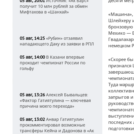
десяти метр
Источник: «Ак Барс»
05 авг, 20:01
получит 10 млн рублей за обмен
Мифтахова в «Шанхай»
«Машина», 
Шлейхеру и
бронзовую 
Мехико — Б
«Рубин» отзаявил
05 авг, 14:25
Гвадалахар
нападающего Даку из заявки в РПЛ
немецком Р
В Казани впервые
05 авг, 14:00
«Скорее бы
проходит чемпионат России по
признался 
гольфу
завершающе
чемпионата
Туда маршр
коллективн
Алексей Бывальцев:
05 авг, 13:26
запрыгов и
«Фактор Гатиятулина — ключевая
руководств
причина моего перехода»
чемпионато
выступлени
Анвар Гатиятулин
05 авг, 13:02
последних 
прокомментировал возможные
подготовки
трансферы Кейна и Дадонова в «Ак