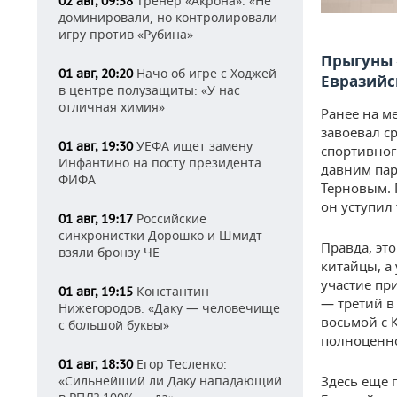
Тренер «Акрона»: «Не
02 авг, 09:58
доминировали, но контролировали
игру против «Рубина»
Прыгуны 
Начо об игре с Ходжей
01 авг, 20:20
Евразийс
в центре полузащиты: «У нас
отличная химия»
Ранее на м
завоевал с
УЕФА ищет замену
01 авг, 19:30
спортивног
Инфантино на посту президента
давним пар
ФИФА
Терновым. 
он уступил
Российские
01 авг, 19:17
синхронистки Дорошко и Шмидт
Правда, эт
взяли бронзу ЧЕ
китайцы, а
участие пр
Константин
01 авг, 19:15
— третий в
Нижегородов: «Даку — человечище
восьмой с 
с большой буквы»
полноценн
Егор Тесленко:
01 авг, 18:30
Здесь еще 
«Сильнейший ли Даку нападающий