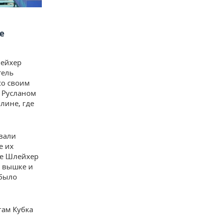
е
лейхер
тель
со своим
 Русланом
лине, где
овали
е их
же Шлейхер
а вышке и
 было
гам Кубка