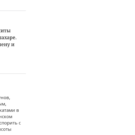
киты
лахаре.
мену и
унов,
ым,
катами в
нском
спорить с
ысоты