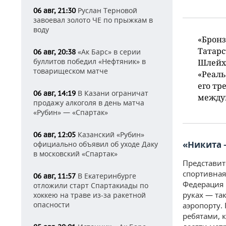
Руслан Терновой
06 авг, 21:30
завоевал золото ЧЕ по прыжкам в
воду
«Бронз
Татарс
«Ак Барс» в серии
06 авг, 20:38
буллитов победил «Нефтяник» в
Шлейхе
товарищеском матче
«Реаль
его тр
В Казани ограничат
06 авг, 14:19
между
продажу алкоголя в день матча
«Рубин» — «Спартак»
Казанский «Рубин»
06 авг, 12:05
«Никита 
официально объявил об уходе Даку
в московский «Спартак»
Представит
спортивная
В Екатеринбурге
06 авг, 11:57
Федерация 
отложили старт Спартакиады по
руках — та
хоккею на траве из-за ракетной
опасности
аэропорту.
ребятами, 