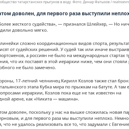
общество татарстанских прыгунов в воду.
Динар Фатыхов / realnoevr
атом доволен, для первого раза выступили непло
олее жесткого судейства», — признался Шлейхер, — Но нич
удили довольно мягко.
линейки сложно координационных видов спорта, результа
исят от судейских решений. У судей так или иначе выстраив
портсменов, а россиян не было на международных стартах тр
ния, что их поставят в этой иерархии ниже, чем они стояли 
обного не было замечено.
тороны, 17-летний челнинец Кирилл Козлов также стал бро
тальянского этапа Кубка мира по прыжкам на батуте. А там 
вопросами иерархии, Козлов пока еще не так известен на
ной арене, как «Никита — машина».
том доволен, поскольку у нас на вышке сложилась новая па
ерновым, и для первого раза мы выступили неплохо. Немно
, что не удалось реализовать все то, что задумали с Евгени