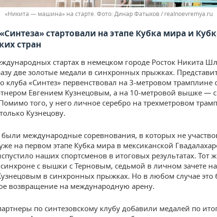
«Никита — машина» на старте.
Динар Фатыхов / realnoevremya.ru
«Синтеза» стартовали на этапе Кубка мира и Кубк
ких стран
еждународных стартах в немецком городе Росток Никита Ш
разу две золотые медали в синхронных прыжках. Представи
о клуба «Синтез» первенствовал на 3-метровом трамплине 
тнером Евгением Кузнецовым, а на 10-метровой вышке — с
Помимо того, у него личное серебро на трехметровом трамп
 только Кузнецову.
о были международные соревнования, в которых не участв
 уже на первом этапе Кубка мира в мексиканской Гвадалахар
испустило наших спортсменов в итоговых результатах. Тот 
 синхроне с вышки с Терновым, седьмой в личном зачете н
Кузнецовым в синхронных прыжках. Но в любом случае это
ое возвращение на международную арену.
партнеры по синтезовскому клубу добавили медалей по ито