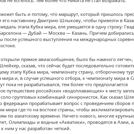
ов не хотелось. Тем более что Никита не стал возражать.
может быть и потому, что маршрут, который пришлось пре
 его наставнику Дмитрию Шлыкову, чтобы привезти в Каз
медаль этапа Кубка мира, еле умещается в одну строку: Гва
арселона — Дубай — Москва — Казань. Причем добирались
ы после успешного выступления на международных соревн
остоке.
 открыли прямое авиасообщение, было бы намного легче»,
Шлейхер, сказав, что сейчас будет последовательно готовит
му этапу Кубка мира, чемпионату страну, отборочному тур
 мира и, в случае успешного отбора, к чемпионату мира в С
ут пока не разрабатывался, тем более что предполагается
ое путешествие российских «водоплавающих» к месту запл
 соло-групповых комбинаций синхронисток. Как сказал Шле
о федерации прорабатывает вопрос с проведением сборов 
м мира где-то на востоке страны, чтобы акклиматизировать
ям по азиатскому времени. Ничего нового, многие крупные
лет, Олимпиады и водные «Акватики», проводятся в Азии, 
 к ним у нас разработан четкий.