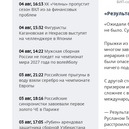
ВИП-со
ХК «Челны» пропустит
04 авг, 16:13
сезон ВХЛ из-за финансовых
«Результ
проблем
«Ожидали б
Фигуристы
04 авг, 15:32
не было. С
Кагановская и Некрасов выступят
на челленджере в Японии
Прыжки из 
многом зав
Мужская сборная
04 авг, 14:22
иерархия с
России не поедет на чемпионат
были опасе
мира 2027 года по волейболу
ничего под
Российские прыгуны в
03 авг, 21:22
воду взяли серебро на чемпионате
С другой с
Европы
призером и
сложнее с 
Российские
международ
03 авг, 18:16
синхронистки завоевали первое
золото ЧЕ в Париже
— Результа
Русланом Т
«Рубин» арендовал
03 авг, 17:05
расстроился
защитника сборной Узбекистана