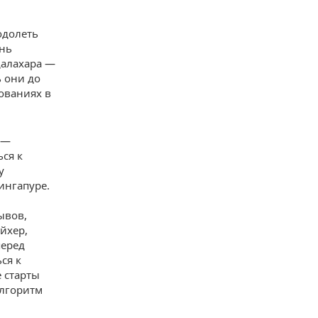
одолеть
ань
далахара —
 они до
ованиях в
 —
ься к
у
ингапуре.
ывов,
йхер,
перед
ся к
 старты
алгоритм