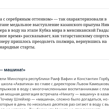
а с серебряным оттенком» — так охарактеризовали в
тане медальное выступление казанского прыгуна Ни
ра в воду на этапе Кубка мира в мексиканской Гвада
ное время» рассказывает, как татарстанскому спортс
енеру пришлось преодолеть полмира, вернувшись на
народные старты.
— машина!»
ели Минспорта республики Раиф Вафин и Константин Горб
 школа «Акватика» во главе с директором Львом Камешков
прыжков в воду с многочисленными воспитанниками с пла
кая мощная делегация встречала «Никиту — машину» в каза
 Почему Шлейхер — «машина», сложно было догадаться, но 
которые в день по несколько десятков раз сигают в воду с в